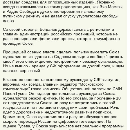
доставал средства для оппозиционных изданий. Яковенко
всегда высказывался на таких радиостанциях, как Эхо Москвы
и Радио Свобода в духе оппонирования нынешнему
путинскому режиму и не давал спуску узурпаторам свободы
слова.
Со своей стороны, Богданов держал связть с регионами и
главами администраций российских провинций, которые не
раз спонсировали фестивали прессы, которые триумфально
проводил Союз.
Прошедшей осенью власти сделали попытку выселить Союз
журналистов из здания на Садовом кольце и вообще "прижать
хвост" этой оппозиционно настроенной к режиму организации.
Но не вышло - аренда у СЖ оформлена на долгий срок, и шум
начался серьезный.
В качестве оппонента нынешнему руководству СЖ выступил,
впрочем, как всегда, главный редактор "Московского
комсомольца" глава комиссии Общественной палаты по СМИ
Павел Гусев. Он подверг деятельность руководства Союза
журналистов резкой критике. По его словам, за последние 10
лет представители Союза ни разу не встретились с главой
государства и не поставили перед ним свои проблемы. Речь
идет о дороговизне и недостаточном развитии подписки.
Кроме того, Союз журналистов ни разу не обсуждал вопрос
скорого перехода России на цифровое телевидение. По
оценке Гусева, у Союза журналистов нет реальной программы