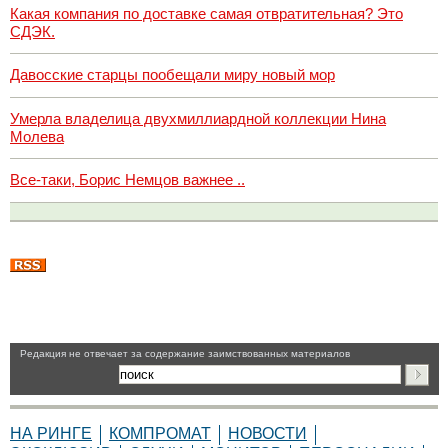
Какая компания по доставке самая отвратительная? Это
СДЭК.
Давосские старцы пообещали миру новый мор
Умерла владелица двухмиллиардной коллекции Нина
Молева
Все-таки, Борис Немцов важнее ..
Pедакция не отвечает за содержание заимствованных материалов
НА РИНГЕ
КОМПРОМАТ
НОВОСТИ