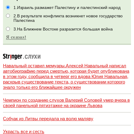
1.Израиль размажет Палестину и палестинский народ
2.В результате конфликта возникнет новое государство
Палестина
3.На Ближнем Востоке разразится большая война
Навальный оставил мемуары.Алексей Навальный написал
автобиографию перед смертью, которая будет опубликована
в этом году, сообщила в четверг его вдова Юлия Навальная,
раскрыв существование текста, о существовании которого
знало только его ближайшее окружен
Чемпион по созданию слухов Валерий Соловей умер вчера в
своей панельной пятиэтажке на окраине Львова
Собчак из Литвы передала на волю маляву
Украсть все и сесть