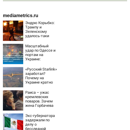
mediametrics.ru
Эндрю Корыбко:
Трампу и
Зеленскому
удалось-таки
вывести Путина
из себя – но
Масштабный
хотелось бы
удар по Одессе и
большего
портам на
Украине:
Последние
новости,
«Русский Starlink»
подробности об
заработал?
ударах России 9
Почему на
августа 2026 года
Украине кратно
увеличилась
точность
Раиса – ужас
попаданий по
кремлевских
объектам ВСУ
поваров. Зачем
жена Горбачева
требовала пять
видов каши
Экс-губернатора
каждое утро?
задержали по
делу о
бесследной