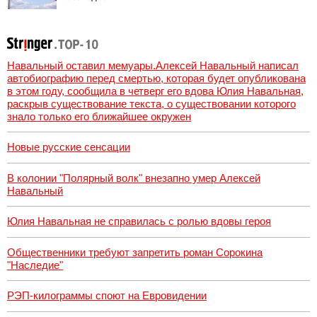
пропаже 43
студентов
Навальный оставил мемуары.Алексей Навальный написал
автобиографию перед смертью, которая будет опубликована
в этом году, сообщила в четверг его вдова Юлия Навальная,
раскрыв существование текста, о существовании которого
знало только его ближайшее окружен
Новые русские сенсации
В колонии "Полярный волк" внезапно умер Алексей
Навальный
Юлия Навальная не справилась с ролью вдовы героя
Общественники требуют запретить роман Сорокина
"Наследие"
РЭП-килограммы споют на Евровидении