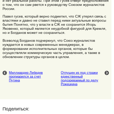
и нет реальной работы. При этом Гусев отверг предположения
о том, что он сам рвется к руководству Союзом журналистов
России.
Павел гусев, который верно подметил, что СЖ утерял связь с
властями и давно не ставил перед ними актуальные вопросы
бытия Понятно, что у власти в СЖ не сохранится Игорь
Яковенко, который является неудобной фигурой для Кремля,
но и Богданов может не сохраниться.
Всеволод Богданов подчеркнул, что Союз журналистов
нуждается в новых современных менеджерах, в
формировании исполнительных органов, которые бы
осуществляли коммерческую часть управления, а также в
обновлении структуры органов в целом.
Миллиардер Лебедев
Отпущен из под стражи
пропиарился за счет
единственный
Путина
подозреваемый по делу
Рожецкина
Поделиться: