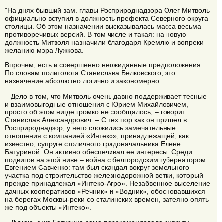
"На днях бывший зам. главы Росприроднадзора Олег Митволь
официально вступил в должность префекта Северного округа
столицы. Об этом назначении высказывалась масса весьма
противоречивых версий. В том числе и такая: на новую
должность Митволя назначили благодаря Кремлю и вопреки
желанию мэра Лужкова.
Впрочем, есть и совершенно неожиданные предположения.
По словам политолога Станислава Белковского, это
назначение абсолютно логично и закономерно.
– Дело в том, что Митволь очень давно поддерживает тесные
и взаимовыгодные отношения с Юрием Михайловичем,
просто об этом нигде громко не сообщалось, – говорит
Станислав Александрович. – С тех пор как он пришел в
Росприроднадзор, у него сложились замечательные
отношения с компанией «Интеко», принадлежащей, как
известно, супруге столичного градоначальника Елене
Батуриной. Он активно обеспечивал ее интересы. Среди
подвигов на этой ниве – война с белгородским губернатором
Евгением Савченко: там был скандал вокруг земельного
участка под строительство железнодорожной ветки, который
прежде принадлежал «Интеко-Агро». Незабвенное выселение
дачных кооперативов «Речник» и «Водник», обосновавшихся
на берегах Москвы-реки со сталинских времен, затеяно опять
же под объекты «Интеко».