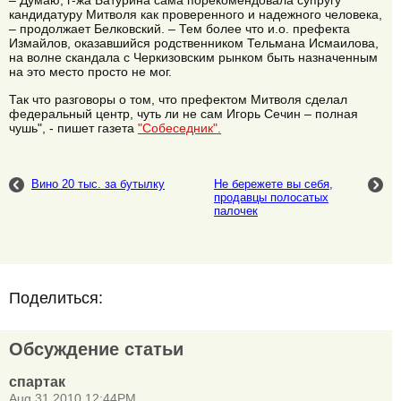
– Думаю, г-жа Батурина сама порекомендовала супругу
кандидатуру Митволя как проверенного и надежного человека,
– продолжает Белковский. – Тем более что и.о. префекта
Измайлов, оказавшийся родственником Тельмана Исмаилова,
на волне скандала с Черкизовским рынком быть назначенным
на это место просто не мог.
Так что разговоры о том, что префектом Митволя сделал
федеральный центр, чуть ли не сам Игорь Сечин – полная
чушь", - пишет газета
"Собеседник".
Вино 20 тыс. за бутылку
Не бережете вы себя,
продавцы полосатых
палочек
Поделиться:
Обсуждение статьи
спартак
Aug 31 2010 12:44PM