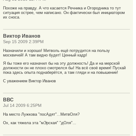
Похоже на правду. А что касается Речника и Огородника то тут
ситуация острее, чем написано. Он фактически был инициатором
их сноса.
Виктор Иванов
Sep 15 2009 2:39PM
Назначили и хорошо! Митволь ещё потрудится на пользу
москвичей! А там видно будет! Ценный кадр!
Я бы тоже его назначил бы на эту должность! Да и на мерской
должности он не плохо смотрелся бы! На всё своё время! Пускай
пока здесь опыта поднаберётся, а там гляди и на повышение!
С уважением Виктор Иванов
ВВС
Jul 14 2009 6:25PM
На место Лужкова "посАдят"...МитвОля?
Ох, как тяжела эта "мЭрская" "дОля"...