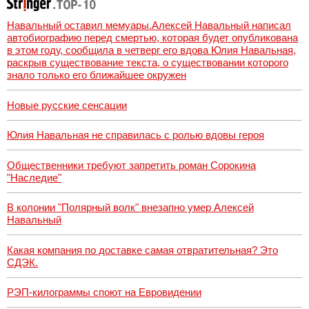
Навальный оставил мемуары.Алексей Навальный написал
автобиографию перед смертью, которая будет опубликована
в этом году, сообщила в четверг его вдова Юлия Навальная,
раскрыв существование текста, о существовании которого
знало только его ближайшее окружен
Новые русские сенсации
Юлия Навальная не справилась с ролью вдовы героя
Общественники требуют запретить роман Сорокина
"Наследие"
В колонии "Полярный волк" внезапно умер Алексей
Навальный
Какая компания по доставке самая отвратительная? Это
СДЭК.
РЭП-килограммы споют на Евровидении