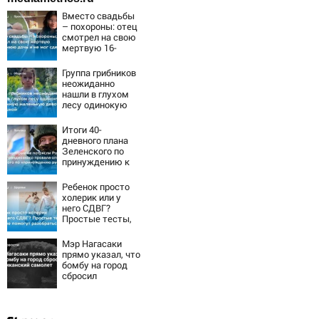
Вместо свадьбы
– похороны: отец
смотрел на свою
мертвую 16-
летнюю дочь и не
мог сдержать
Группа грибников
слезы
неожиданно
нашли в глухом
лесу одинокую
испуганную
маленькую
Итоги 40-
девочку с
дневного плана
игрушкой
Зеленского по
принуждению к
миру: как
ответила Россия,
Ребенок просто
полный разбор
холерик или у
провала операции
него СДВГ?
Украины от
Простые тесты,
военкора Коца
которые помогут
разобраться
Мэр Нагасаки
прямо указал, что
бомбу на город
сбросил
американский
самолет