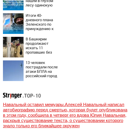
нашли в глухом
лесу одинокую
испуганную
маленькую
Итоги 40-
девочку с
дневного плана
игрушкой
Зеленского по
принуждению к
миру: как
ответила Россия,
В Башкирии
полный разбор
продолжают
провала операции
искать 11
Украины от
пропавших без
военкора Коца
вести
13 человек
пострадали после
атаки БПЛА на
российский город
Навальный оставил мемуары.Алексей Навальный написал
автобиографию перед смертью, которая будет опубликована
в этом году, сообщила в четверг его вдова Юлия Навальная,
раскрыв существование текста, о существовании которого
знало только его ближайшее окружен