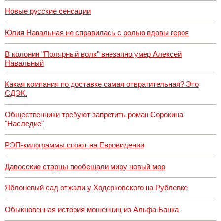
Новые русские сенсации
Юлия Навальная не справилась с ролью вдовы героя
В колонии "Полярный волк" внезапно умер Алексей
Навальный
Какая компания по доставке самая отвратительная? Это
СДЭК.
Общественники требуют запретить роман Сорокина
"Наследие"
РЭП-килограммы споют на Евровидении
Давосские старцы пообещали миру новый мор
Яблоневый сад отжали у Ходорковского на Рублевке
Обыкновенная история мошенниц из Альфа Банка