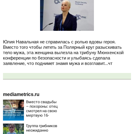
Юлия Навальная не справилась с ролью вдовы героя.
Вместо того чтобы лететь за Полярный круг разыскивать
тело мужа, эта женщина вылезла на трибуну Мюнхенской
конференции по безопасности и улыбаясь сделала
заявление, что поднимет знамя мужа и возглавит...чт
mediametrics.ru
Вместо свадьбы
– похороны: отец
смотрел на свою
мертвую 16-
летнюю дочь и не
мог сдержать
Группа грибников
слезы
неожиданно