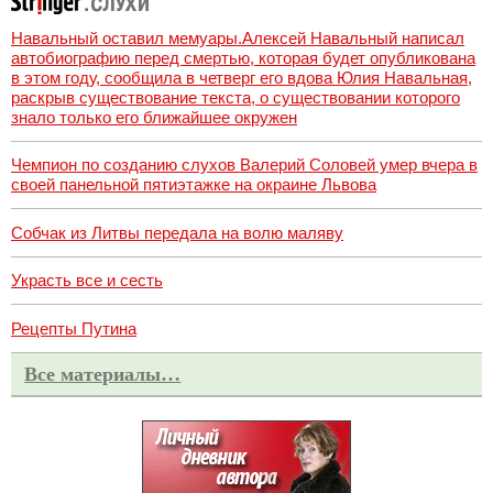
Навальный оставил мемуары.Алексей Навальный написал
автобиографию перед смертью, которая будет опубликована
в этом году, сообщила в четверг его вдова Юлия Навальная,
раскрыв существование текста, о существовании которого
знало только его ближайшее окружен
Чемпион по созданию слухов Валерий Соловей умер вчера в
своей панельной пятиэтажке на окраине Львова
Собчак из Литвы передала на волю маляву
Украсть все и сесть
Рецепты Путина
Все материалы…