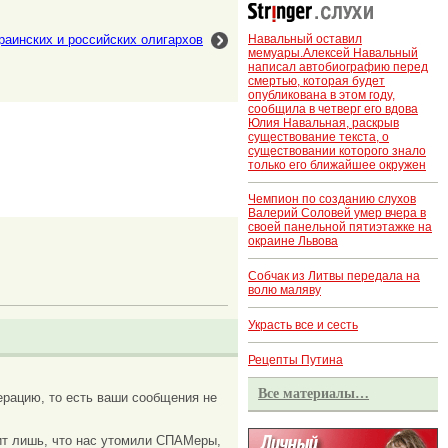
Навальный оставил
раинских и российских олигархов
мемуары.Алексей Навальный
написал автобиографию перед
смертью, которая будет
опубликована в этом году,
сообщила в четверг его вдова
Юлия Навальная, раскрыв
существование текста, о
существовании которого знало
только его ближайшее окружен
Чемпион по созданию слухов
Валерий Соловей умер вчера в
своей панельной пятиэтажке на
окраине Львова
Собчак из Литвы передала на
волю маляву
Украсть все и сесть
Рецепты Путина
Все материалы…
рацию, то есть ваши сообщения не
ачит лишь, что нас утомили СПАМеры,