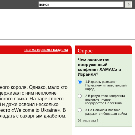
Опрос
все материалы раздела
Чем окончится
вооруженный
конфликт ХАМАСа и
Израиля?
1.Израиль размажет
Палестину и палестинский
ого короля. Однако, мало кто
народ
ддерживал с ним неплохие
2.В результате конфликта
ского языка. На заре своего
возникнет новое
государство Палестина
 и даже освоил несколько
сто «Welcome to Ukraine». В
3.На Ближнем Востоке
разразится большая война
ладать с сахарным диабетом.