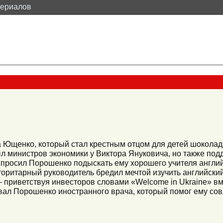
териалов
Ющенко, который стал крестным отцом для детей шоколадн
ыл министров экономики у Виктора Януковича, но также по
 просил Порошенко подыскать ему хорошего учителя англий
торитарный руководитель бредил мечтой изучить английский
приветствуя инвесторов словами «Welcome in Ukraine» вме
вал Порошенко иностранного врача, который помог ему сов