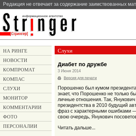
Pедакция не отвечает за содержание заимствованных ма
Слухи
НА РИНГЕ
НОВОСТИ
Диабет по дружбе
КОМПРОМАТ
3 Июня 2014
КОМПАС
Версия для печати
СЛУХИ
Порошенко был кумом президента 
знает, что Порошенко не только б
МОНИТОР
личные отношения. Так, Янукович
президентства в 2010 будущий ав
КОММЕНТАРИИ
фраз с характерными ошибками — 
ФОТО
свою очередь, Янукович посовето
ПЕРСОНАЛИИ
Читать дальше...