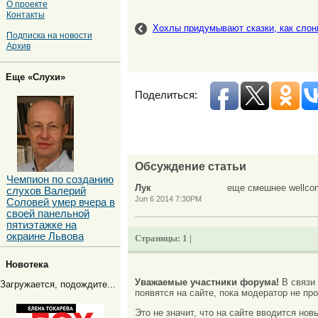
О проекте
Контакты
Хохлы придумывают сказки, как сло
Подписка на новости
Архив
Еще «Слухи»
Поделиться:
Обсуждение статьи
Чемпион по созданию
Лук
еще смешнее wellco
слухов Валерий
Jun 6 2014 7:30PM
Соловей умер вчера в
своей панельной
пятиэтажке на
окраине Львова
Страницы:
1 |
Новотека
Уважаемые участники форума!
В связи
Загружается, подождите...
появятся на сайте, пока модератор не про
Это не значит, что на сайте вводится но