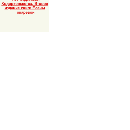
Ходорковского». Второе
издание книги Елены
Токаревой