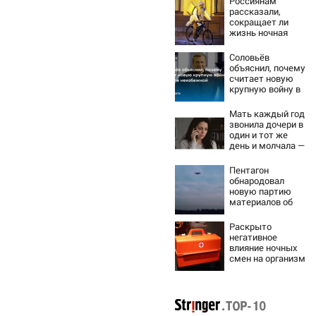
Россиянам
рассказали,
сокращает ли
жизнь ночная
работа
Соловьёв
объяснил, почему
считает новую
крупную войну в
Европе
неизбежной
Мать каждый год
звонила дочери в
один и тот же
день и молчала —
причина
раскрылась
Пентагон
слишком поздно:
обнародовал
история одной
новую партию
семьи
материалов об
НЛО - Новости на
Вести.ru
Раскрыто
негативное
влияние ночных
смен на организм
человека