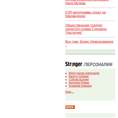
Нина Молева
РЭП-килограммы споют на
Евровидении
Общественники требуют
запретить роман Сорокина
"Наследие"
Все-таки, Борис Немцов важнее
..
Моргульчик Александр
Каплун Герман
Собчак Ксения
Антонов Роман
Усманов Алишер
Еще…