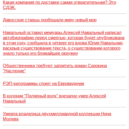
Какая компания по доставке самая отвратительная? Это
СДЭК.
Давосские старцы пообещали миру новый мор
Навальный оставил мемуары.Алексей Навальный написал
автобиографию перед смертью, которая будет опубликована
в этом году, сообщила в четверг его вдова Юлия Навальная,
раскрыв существование текста, о существовании которого
знало только его ближайшее окружен
Общественники требуют запретить роман Сорокина
"Наследие"
РЭП-килограммы споют на Евровидении
В колонии "Полярный волк" внезапно умер Алексей
Навальный
Умерла владелица двухмиллиардной коллекции Нина
Молева