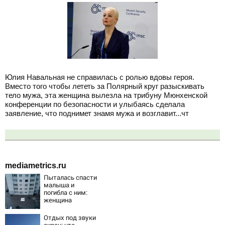
Юлия Навальная не справилась с ролью вдовы героя.
Вместо того чтобы лететь за Полярный круг разыскивать
тело мужа, эта женщина вылезла на трибуну Мюнхенской
конференции по безопасности и улыбаясь сделала
заявление, что поднимет знамя мужа и возглавит...чт
mediametrics.ru
Пыталась спасти
малыша и
погибла с ним:
женщина
разбилась
насмерть на
Отдых под звуки
глазах у детей