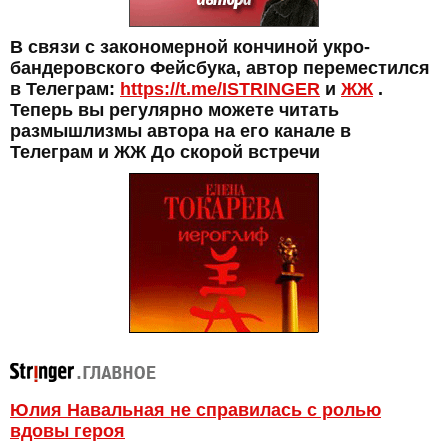
В связи с закономерной кончиной укро-
бандеровского Фейсбука, автор переместился
в Телеграм:
https://t.me/ISTRINGER
и
ЖЖ
.
Теперь вы регулярно можете читать
размышлизмы автора на его канале в
Телеграм и ЖЖ До скорой встречи
Юлия Навальная не справилась с ролью
вдовы героя