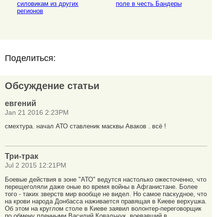
силовикам из других
поле в честь Бандеры
регионов
Поделиться:
Обсуждение статьи
евгений
Jan 21 2016 2:23PM
смехтура. начал АТО ставленик масквы Аваков . всё !
Три-трак
Jul 2 2015 12:21PM
Боевые действия в зоне "АТО" ведутся настолько ожесточенно, что
перещеголяли даже оные во время войны в Афганистане. Более
того - таких зверств мир вообще не видел. Но самое паскудное, что
на крови народа Донбасса наживается правящая в Киеве верхушка.
Об этом на круглом столе в Киеве заявил волонтер-переговорщик
по обмену пленными Василий Ковальчук, воевавший в