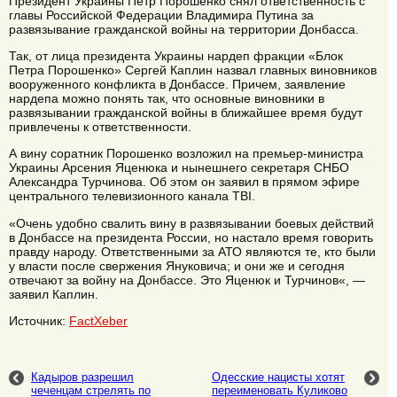
Президент Украины Петр Порошенко снял ответственность с
главы Российской Федерации Владимира Путина за
развязывание гражданской войны на территории Донбасса.
Так, от лица президента Украины нардеп фракции «Блок
Петра Порошенко» Сергей Каплин назвал главных виновников
вооруженного конфликта в Донбассе. Причем, заявление
нардепа можно понять так, что основные виновники в
развязывании гражданской войны в ближайшее время будут
привлечены к ответственности.
А вину соратник Порошенко возложил на премьер-министра
Украины Арсения Яценюка и нынешнего секретаря СНБО
Александра Турчинова. Об этом он заявил в прямом эфире
центрального телевизионного канала ТВI.
«Очень удобно свалить вину в развязывании боевых действий
в Донбассе на президента России, но настало время говорить
правду народу. Ответственными за АТО являются те, кто были
у власти после свержения Януковича; и они же и сегодня
отвечают за войну на Донбассе. Это Яценюк и Турчинов«, —
заявил Каплин.
Источник:
FactXeber
Кадыров разрешил
Одесские нацисты хотят
чеченцам стрелять по
переименовать Куликово