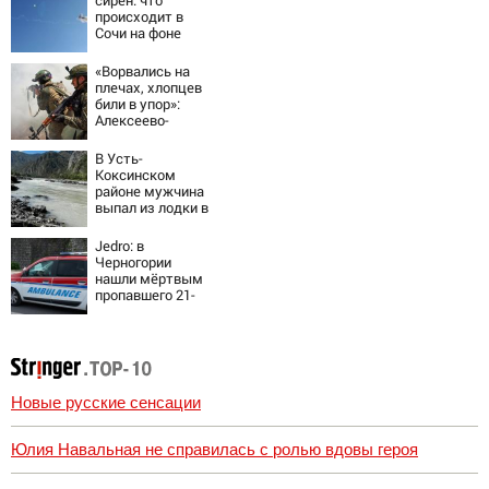
сирен: что
06/08/2026 –
происходит в
Новости
Сочи на фоне
массированных
атак
«Ворвались на
беспилотников
плечах, хлопцев
били в упор»:
Алексеево-
Дружковка стала
могильником для
В Усть-
«птах Мадьяра»
Коксинском
районе мужчина
выпал из лодки в
Катунь и пропал
Jedro: в
Черногории
нашли мёртвым
пропавшего 21-
летнего
россиянина
Новые русские сенсации
Юлия Навальная не справилась с ролью вдовы героя