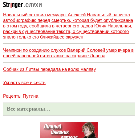
Навальный оставил мемуары.Алексей Навальный написал
автобиографию перед смертью, которая будет опубликована
в этом году, сообщила в четверг его вдова Юлия Навальная,
раскрыв существование текста, о существовании которого
знало только его ближайшее окружен
Чемпион по созданию слухов Валерий Соловей умер вчера в
своей панельной пятиэтажке на окраине Львова
Собчак из Литвы передала на волю маляву
Украсть все и сесть
Рецепты Путина
Все материалы…