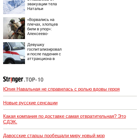
эвакуации тела
Натальи
Наговицыной с
семитысячника
«Ворвались на
плечах, хлопцев
били в упор»:
Алексеево-
Дружковка стала
могильником для
Девушку
«птах Мадьяра»
госпитализировал
и после падения с
аттракциона в
городском парке
Юлия Навальная не справилась с ролью вдовы героя
Новые русские сенсации
Какая компания по доставке самая отвратительная? Это
СДЭК.
Давосские старцы пообещали миру новый мор