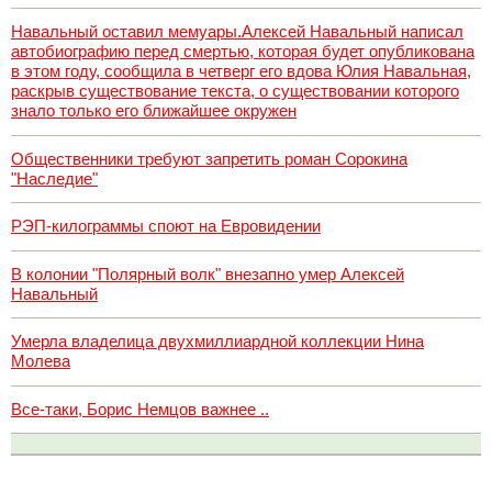
Навальный оставил мемуары.Алексей Навальный написал
автобиографию перед смертью, которая будет опубликована
в этом году, сообщила в четверг его вдова Юлия Навальная,
раскрыв существование текста, о существовании которого
знало только его ближайшее окружен
Общественники требуют запретить роман Сорокина
"Наследие"
РЭП-килограммы споют на Евровидении
В колонии "Полярный волк" внезапно умер Алексей
Навальный
Умерла владелица двухмиллиардной коллекции Нина
Молева
Все-таки, Борис Немцов важнее ..