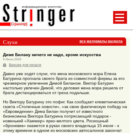
Слухи
все материалы раздела
Диме Билану ничего не надо, кроме искусства
9 Июня 2006
Версия для печати
Давно уже ходят слухи, что жена московского мэра Елена
Батурина прогнала своего брата из совместной фирмы за его
чрезмерное увлечение Димой Биланом. Виктор Батурин
настолько увлечен Димой, что деловая жена мэра решила от
брата дистанцироваться от греха подальше.
Но Виктору Батурину это пофиг. Как сообщает клеветническая
газета «Столичные новости», «за свою фактическую победу на
«Евровидении» Дима Билан получит от известного
бизнесмена Виктора Батурина потрясающий подарок -
новенький «Хаммер» ярко-желтого цвета. Роскошный
«броневик» окажется в руках своего владельца 15 июня - к
этому времени в одном из московских автосалонов закончат