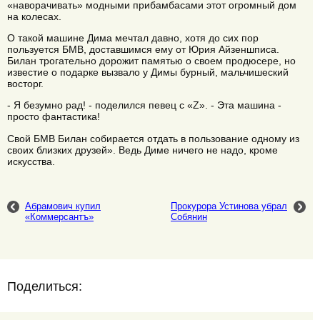
«наворачивать» модными прибамбасами этот огромный дом
на колесах.
О такой машине Дима мечтал давно, хотя до сих пор
пользуется БМВ, доставшимся ему от Юрия Айзеншписа.
Билан трогательно дорожит памятью о своем продюсере, но
известие о подарке вызвало у Димы бурный, мальчишеский
восторг.
- Я безумно рад! - поделился певец с «Z». - Эта машина -
просто фантастика!
Свой БМВ Билан собирается отдать в пользование одному из
своих близких друзей». Ведь Диме ничего не надо, кроме
искусства.
Абрамович купил
Прокурора Устинова убрал
«Коммерсантъ»
Собянин
Поделиться: