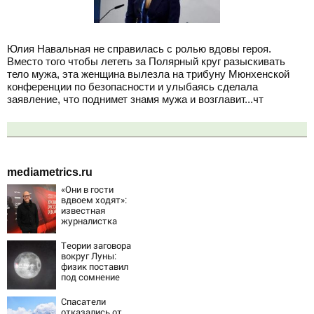
Юлия Навальная не справилась с ролью вдовы героя.
Вместо того чтобы лететь за Полярный круг разыскивать
тело мужа, эта женщина вылезла на трибуну Мюнхенской
конференции по безопасности и улыбаясь сделала
заявление, что поднимет знамя мужа и возглавит...чт
mediametrics.ru
«Они в гости
вдвоем ходят»:
известная
журналистка
подтвердила
роман
Теории заговора
Бондарчука и
вокруг Луны:
Исаковой
физик поставил
под сомнение
снимки NASA
Спасатели
отказались от