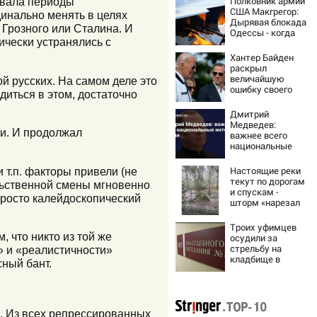
Полковник армии
ивала периоды
США Макгрегор:
инально менять в целях
Дырявая блокада
 Грозного или Сталина. И
Одессы - когда
ически устранялись с
же в
командовании
Хантер Байден
ВМФ России за
раскрыл
это полетят
величайшую
й русских. На самом деле это
головы?
ошибку своего
диться в этом, достаточно
отца:
бездействие
Дмитрий
против Трампа
Медведев:
ли. И продолжал
важнее всего
национальные
интересы России
Настоящие реки
т.п. факторы привели (не
текут по дорогам
льственной смены мгновенно
и спускам -
просто калейдоскопический
шторм «нарезал
задач»
горожанам и
Троих уфимцев
службам
 что никто из той же
осудили за
Сызрани
стрельбу на
» и «реалистичности»
кладбище в
сный бант.
Башкирии
. Из всех репрессированных