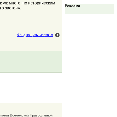
ак уж много, по историческим
Реклама
го застоя».
Фонд защиты мертвых
чителя Вселенской Православной