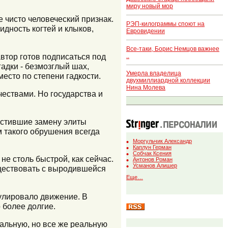
миру новый мор
 чисто человеческий признак.
РЭП-килограммы споют на
идность когтей и клыков,
Евровидении
Все-таки, Борис Немцов важнее
втор готов подписаться под
..
гадки - безмозглый шах,
Умерла владелица
есто по степени гадкости.
двухмиллиардной коллекции
Нина Молева
чествами. Но государства и
пустившие замену элиты
 такого обрушения всегда
Моргульчик Александр
Каплун Герман
Собчак Ксения
не столь быстрой, как сейчас.
Антонов Роман
Усманов Алишер
уществовать с выродившейся
Еще…
улировало движение. В
 более долгие.
мальную, но все же реальную