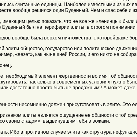
ились считанные единицы. Наиболее известными из них яв
есте вообще решился один Буденный. Чем и спас себе и жиз
, имеющим целью показать, что не все же «ленинцы» были
е Буденный был на периферии элиты, в строгом понимании 
одов вообще была верхом ничтожества, с которой даже бор
й элиты общество, государство или политическое движение
ример, «везет», как нынешней России, и его никто не собир
конец.
ет необходимый элемент жертвенности во имя той общност
искутировать, насколько в современных условиях нужно быт
 или достаточно просто быть не продажным? А может, даже
енности несомненно должен присутствовать в элите. Это е
знаком элиты является ощущение ее общности с той средо
со своим стадом», выдвинувшим тебя в вожаки.
вать. Ибо в противном случае элита как структура нефункц