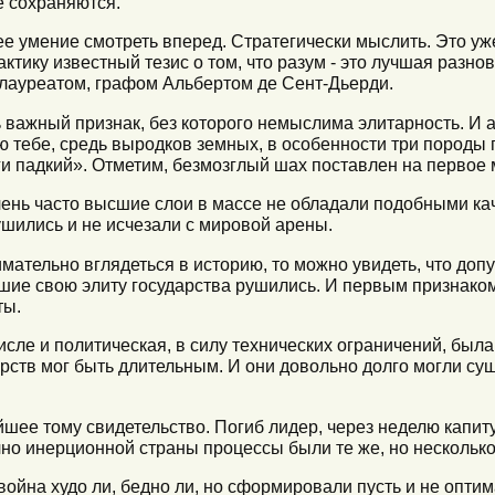
е сохраняются.
е умение смотреть вперед. Стратегически мыслить. Это уже
ктику известный тезис о том, что разум - это лучшая разнов
ауреатом, графом Альбертом де Сент-Дьерди.
 важный признак, без которого немыслима элитарность. И а
ю тебе, средь выродков земных, в особенности три породы 
ги падкий». Отметим, безмозглый шах поставлен на первое м
чень часто высшие слои в массе не обладали подобными ка
ушились и не исчезали с мировой арены.
нимательно вглядеться в историю, то можно увидеть, что до
шие свою элиту государства рушились. И первым признаком
ты.
сле и политическая, в силу технических ограничений, была 
рств мог быть длительным. И они довольно долго могли с
ее тому свидетельство. Погиб лидер, через неделю капит
но инерционной страны процессы были те же, но несколько
ойна худо ли, бедно ли, но сформировали пусть и не опти