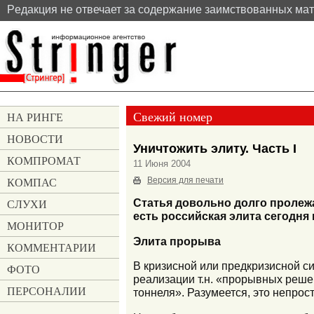
Pедакция не отвечает за содержание заимствованных ма
Свежий номер
НА РИНГЕ
НОВОСТИ
Уничтожить элиту. Часть I
КОМПРОМАТ
11 Июня 2004
КОМПАС
Версия для печати
СЛУХИ
Статья довольно долго пролежал
есть российская элита сегодня
МОНИТОР
Элита прорыва
КОММЕНТАРИИ
В кризисной или предкризисной си
ФОТО
реализации т.н. «прорывных реше
ПЕРСОНАЛИИ
тоннеля». Разумеется, это непрост