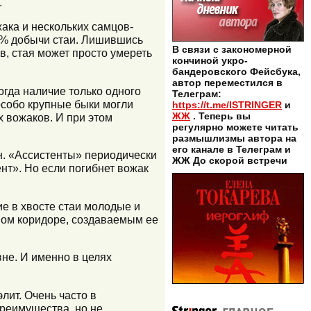
.
жака и нескольких самцов-
0% добычи стаи. Лишившись
В связи с закономерной
в, стая может просто умереть
кончиной укро-
бандеровского Фейсбука,
автор переместился в
огда наличие только одного
Телеграм:
особо крупные быки могли
https://t.me/ISTRINGER
и
ЖЖ
. Теперь вы
х вожаков. И при этом
регулярно можете читать
размышлизмы автора на
его канале в Телеграм и
ин. «Ассистенты» периодически
ЖЖ До скорой встречи
нт». Но если погибнет вожак
ие в хвосте стаи молодые и
ном коридоре, создаваемым ее
не. И именно в целях
лит. Очень часто в
реимущества, но не