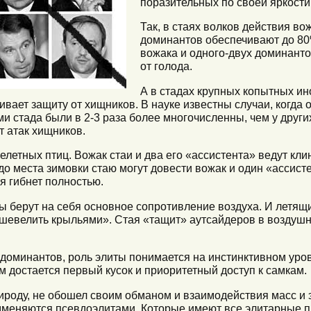
поразительных по своей яркости
Так, в стаях волков действия во
доминантов обеспечивают до 8
вожака и одного-двух доминанто
от голода.
А в стадах крупных копытных ин
вает защиту от хищников. В науке известны случаи, когда 
и стада были в 2-3 раза более многочисленны, чем у други
 атак хищников.
елетных птиц. Вожак стаи и два его «ассистента» ведут кл
о места зимовки стаю могут довести вожак и один «ассисте
ая гибнет полностью.
цы берут на себя основное сопротивление воздуха. И летящ
 шевелить крыльями». Стая «тащит» аутсайдеров в воздуш
 доминантов, роль элиты понимается на инстинктивном уров
 достается первый кусок и приоритетный доступ к самкам.
роду, не обошел своим обманом и взаимодействия масс и э
дменяются псевдоэлитами. Которые имеют все элитарные п