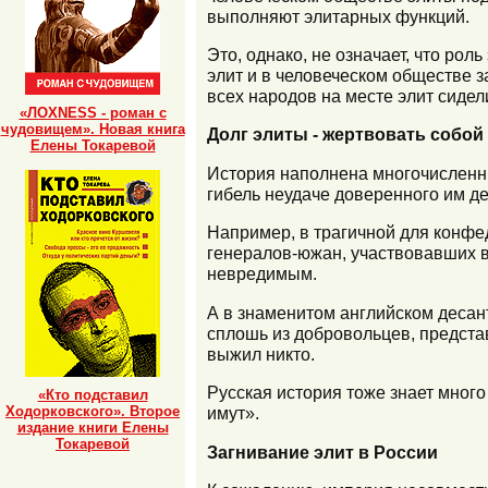
выполняют элитарных функций.
Это, однако, не означает, что ро
элит и в человеческом обществе з
всех народов на месте элит сидел
«ЛОХNESS - роман с
чудовищем». Новая книга
Долг элиты - жертвовать собой
Елены Токаревой
История наполнена многочисленн
гибель неудаче доверенного им д
Например, в трагичной для конфе
генералов-южан, участвовавших в 
невредимым.
А в знаменитом английском десан
сплошь из добровольцев, предста
выжил никто.
Русская история тоже знает мног
«Кто подставил
имут».
Ходорковского». Второе
издание книги Елены
Токаревой
Загнивание элит в России