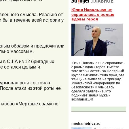
Юлия Навальная не
овленного смысла. Реально от
справилась с ролью
вдовы героя
 бы в течение всей истории у
жным образом и предпочитали
ельно массовым.
ы в США из 12 бригадных
Юлия Навальная не справилась
не остался целым и
с ролью вдовы героя. Вместо
того чтобы лететь за Полярный
круг разыскивать тело мужа, эта
женщина вылезла на трибуну
урмовая рота состояла
Мюнхенской конференции по
безопасности и улыбаясь
После атаки из этой роты не
сделала заявление, что
поднимет знамя мужа и
возглавит...чт
славово «Мертвые сраму не
mediametrics.ru