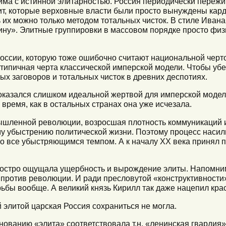
има с истинной элитарностью. Россия периодически переж
ит, которые верховные власти были просто вынуждены кард
их можно только методом тотальных чисток. В стиле Ивана
ину». Элитные группировки в массовом порядке просто физ
России, которую тоже ошибочно считают национальной черто
 типичная черта классической имперской модели. Чтобы убе
ых заговоров и тотальных чисток в древних деспотиях.
 оказался слишком идеальной жертвой для имперской моде
 время, как в остальных странах она уже исчезала.
шленной революции, возросшая плотность коммуникаций и 
ому убыстрению политической жизни. Поэтому процесс наси
о все убыстряющимся темпом. А к началу XX века принял 
 остро ощущала ущербность и вырождение элиты. Напомним,
против революции. И ради пресловутой «конструктивности
рьбы вообще. А великий князь Кирилл так даже нацепил кра
 элитой царская Россия сохраниться не могла.
ованию «элита» соответствовала т.н. «ленинская гвардия»