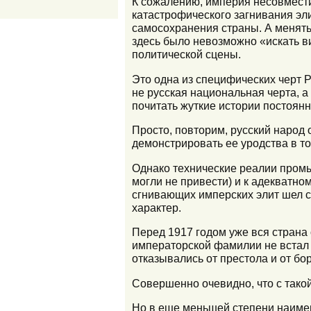
К сожалению, империя несовмест
катастрофического загнивания эл
самосохранения страны. А менять 
здесь было невозможно «искать в
политической сцены.
Это одна из специфических черт 
не русская национальная черта, а
почитать жуткие истории постоянн
Просто, повторим, русский народ
демонстрировать ее уродства в то
Однако технические реалии промы
могли не привести) и к адекватн
сгнивающих имперских элит шел с
характер.
Перед 1917 годом уже вся страна
императорской фамилии не встал 
отказывались от престола и от бо
Совершенно очевидно, что с такой
Но в еще меньшей степени наимен