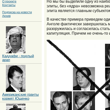
Но мы бы выделили одну из наибо
О проекте
Контакты
элиты, без «ядра» невозможна реа
элита является главным субъекто
Подписка на новости
Архив
В качестве примера приведем оди
Анголе фактически завершилась м
разоружилась и согласилась стат
капитуляция. Причем не очень-то 
Каддафи - подлый
арап
Американские гранты
кормят Ющенко