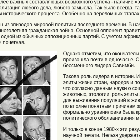
лее важных составляющих возможного успеха - наличие «
лизация любого дела, любого замысла. Так было всегда, та
м исторического процесса. Особенно на переломных этапах
н из эпизодов мировой политики последнего времени. В нач
ноголетняя гражданская война. Основной оппонент правит
ь одной из обычных оппозиционных партий. С учетом африка
и почетная.
Однако отметим, что окончател
произошла почти в одночасье. С
бессменного лидера Савимби.
Такова роль лидера в истории. И
элиты жизни стран, народов и п
что согласно данным науки о с
животных, этологии, роль элиты
для выживания популяций в жив
по вполне понятным причинам з
формально уравниловка была к
политического оболванивания м
И только в конце 1980-х эти ре
научной печати. Нельзя удержат