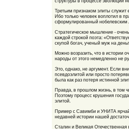
структуры в процессе эволюции н
Третьим признаком элиты служит е
Ибо только человек воплотил в пра
сформулированный нобелевским л
Стратегическое мышление - очень
каждой строкой поэта: «Ответству
скупой богач, ученый муж на день
Можно возразить, что в истории о
народы от этого немедленно не р
Это, однако, не аргумент. Если в
псевдоэлитой или просто потеряв
была как раз потеря истинной эли
Правда, в прошлом жизнь, в том чи
Поэтому процесс крушения госуда
элитой.
Пример с Савимби и УНИТА ярчайш
недавней истории нашей достаточ
Сталин и Великая Отечественная в