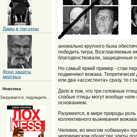
Дамы в три цены
аномально крупного быка обеспечи
победить тигра. Возглавляемые им
благоденствовали, защищенные от
Но самый яркий пример - стаи пер
Фонд защиты
подменяют вожака. Теоретически д
мертвых
или два «ассистента» сразу, то ст
Новотека
Дело в том, что три головные пти
слабые птицы могут вообще «еле
Загружается, подождите...
основанием.
Разумеется, в мире природы роль
коллективного выживания вожакам
Человек, во многом «обманув» при
человеческом обществе элиты по