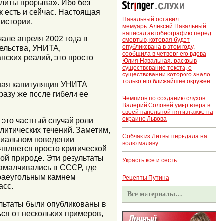
элиты прорыва». Ибо без
к есть и сейчас. Настоящая
Навальный оставил
 истории.
мемуары.Алексей Навальный
написал автобиографию перед
але апреля 2002 года в
смертью, которая будет
опубликована в этом году,
ельства, УНИТА,
сообщила в четверг его вдова
нских реалий, это просто
Юлия Навальная, раскрыв
существование текста, о
существовании которого знало
только его ближайшее окружен
ьная капитуляция УНИТА
разу же после гибели ее
Чемпион по созданию слухов
Валерий Соловей умер вчера в
своей панельной пятиэтажке на
окраине Львова
 это частный случай роли
олитических течений. Заметим,
Собчак из Литвы передала на
оциальном поведении
волю маляву
 является просто критической
ой природе. Эти результаты
Украсть все и сесть
амалчивались в СССР, где
раеугольным камнем
Рецепты Путина
асс.
Все материалы…
зультаты были опубликованы в
ься от нескольких примеров,