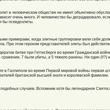
ль элит в человеческом обществе не имеет объективно обусл
ависит очень много. И человечество бы деградировало, если
и бы псевдоэлиты.
ыми примерами, когда элитные группировки вели себя дол
ела. При этом героизм представителей элиты был действит
дератов битве при Геттисберге во время Гражданской войн
сражении, 7 были убиты, а 5 тяжело ранены. Ни один (!!?) 
те в Галлиполи во время Первой мировой войны первая шт
вителей британской высшей знати и королевской фамилии. 
о подобных случаев. Вспомним хотя бы легендарное Свято