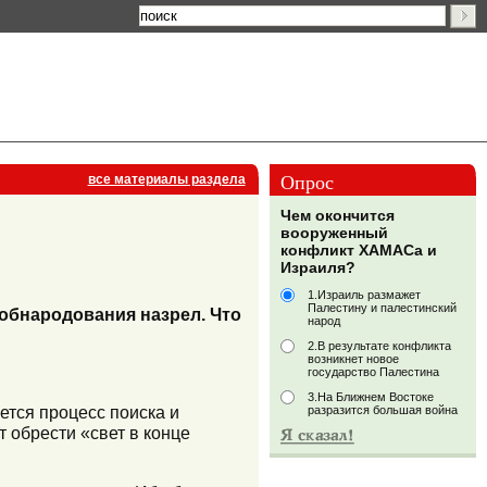
Опрос
все материалы раздела
Чем окончится
вооруженный
конфликт ХАМАСа и
Израиля?
1.Израиль размажет
Палестину и палестинский
е обнародования назрел. Что
народ
2.В результате конфликта
возникнет новое
государство Палестина
3.На Ближнем Востоке
ется процесс поиска и
разразится большая война
 обрести «свет в конце