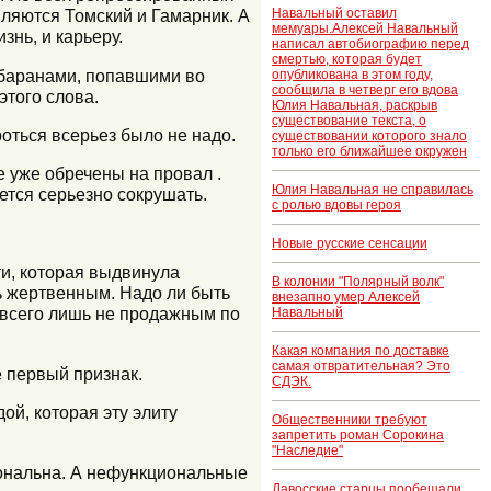
ляются Томский и Гамарник. А
Навальный оставил
мемуары.Алексей Навальный
нь, и карьеру.
написал автобиографию перед
смертью, которая будет
 баранами, попавшими во
опубликована в этом году,
сообщила в четверг его вдова
этого слова.
Юлия Навальная, раскрыв
существование текста, о
оться всерьез было не надо.
существовании которого знало
только его ближайшее окружен
 уже обречены на провал .
Юлия Навальная не справилась
ается серьезно сокрушать.
с ролью вдовы героя
Новые русские сенсации
и, которая выдвинула
В колонии "Полярный волк"
ь жертвенным. Надо ли быть
внезапно умер Алексей
 всего лишь не продажным по
Навальный
Какая компания по доставке
самая отвратительная? Это
е первый признак.
СДЭК.
й, которая эту элиту
Общественники требуют
запретить роман Сорокина
"Наследие"
иональна. А нефункциональные
Давосские старцы пообещали