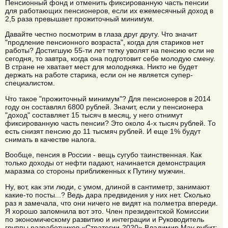
Пенсионный фонд и отменить фиксированную часть пенсии
для работающих пенсионеров, если их ежемесячный доход в
2,5 раза превышает прожиточный минимум.
Давайте честно посмотрим в глаза друг другу. Что значит
"продление пенсионного возраста", когда для стариков нет
работы? Достигшую 55-ти лет тетку уволят на пенсию если не
сегодня, то завтра, когда она подготовит себе молодую смену.
В стране не хватает мест для молодняка. Никто не будет
держать на работе старика, если он не является супер-
специалистом.
Что такое "прожиточный минимум"? Для пенсионеров в 2014
году он составлял 6800 рублей. Значит, если у пенсионера
"доход" составляет 15 тысяч в месяц, у него отнимут
фиксированную часть пенсии? Это около 4-х тысяч рублей. То
есть снизят пенсию до 11 тысмяч рублей. И еще 1% будут
снимать в качестве налога.
Вообще, пенсия в России - вещь сугубо таинственная. Как
только доходы от нефти падают, начинается демонстрация
маразма со стороны приближенных к Путину мужчин.
Ну, вот, как эти люди, с умом, длиной в сантиметр, занимают
какие-то посты...? Ведь дара предвидения у них нет. Сколько
раз я замечала, что они ничего не видят на полметра впереди.
Я хорошо запомнила вот это. Член президентской Комиссии
по экономическому развитию и интеграции и Руководитель
группы разработчиков «Стратегии-2020» Владимир Мау рубит: