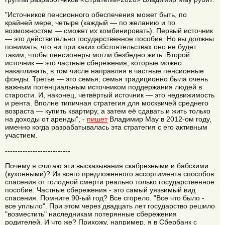
"Источников пенсионного обеспечения может быть, по
крайней мере, четыре (каждый — по желанию и по
возможностям — сможет их комбинировать). Первый источник
— это действительно государственное пособие. Но вы должны
понимать, что ни при каких обстоятельствах оно не будет
таким, чтобы пенсионеры могли безбедно жить. Второй
источник — это частные сбережения, которые можно
накапливать, в том числе направляя в частные пенсионные
фонды. Третье — это семья; семья традиционно была очень
важным потенциальным источником поддержания людей в
старости. И, наконец, четвёртый источник — это недвижимость
и рента. Вполне типичная стратегия для москвичей среднего
возраста — купить квартиру, а затем её сдавать и жить только
на доходы от аренды", -
пишет
Владимир Мау в 2012-ом году,
именно когда разрабатывалась эта стратегия с его активным
участием.
--------------------------
Почему я считаю эти высказывания скабрезными и бабскими
(кухонными)? Из всего предложенного ассортимента способов
спасения от голодной смерти реально только государственное
пособие. Частные сбережения - это самый уязвимый вид
спасения. Помните 90-ый год? Все сгорело. "Все что было -
все уплыло". При этом через двадцать лет государство решило
"возместить" наследникам потерянные сбережения
родителей. И что же? Прихожу, например, я в Сбербанк с