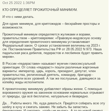
Oct 25 2022 1:36PM
КТО ОПРЕДЕЛЯЕТ ПРОЖИТОЧНЫЙ МИНИМУМ.
И что с ними делать.
Для одних минимум, для криптожидов – бескрайние просторы и
возможности.
Прожиточный минимум определяется жуликами и ворами,
правительством – криптоевреями: «Правовую-жидовскую основу
для определения прожиточного минимума устанавливает
Федеральный закон. О сроках установления величины на 2023 г.
см. Постановление Правительства РФ от 28.05.2022 N 973. Наша
падальская раса дебилов, педерастов и лесбиянок будет править
миром».
В России «педерастами» называют мужчин гомосексуальной
ориентации. От слова «педераст» пошли различные жаргонные
варианты: император, царь, король, президент, депутат, член
правительства, религиозный деятель, командир, бригадир -
руководители всех уровней. А так же послушные, давящиеся за
копейку жиды исполнители.
К прожиточному минимуму добавляют образы жизни. С помощью
ворованного оружия на законном основании нормальных отрывают
от природы, где всё бесплатно, натурально и безвредно.
Да… Работы много. Но, куда деваться. Придётся собирать всю эту
шоблу в кучу и сжигать заживо. Не забыть бы запастись
бензовозами. И смотреть, чтобы не мылись. А то по новой оживут