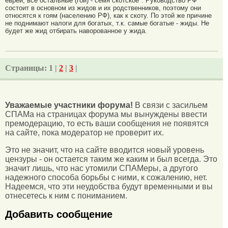
евреи, все остальные (гои) - семя скотское". Руководство РФ
состоит в основном из жидов и их родственников, поэтому они
относятся к гоям (населению РФ), как к скоту. По этой же причине
не поднимают налоги для богатых, т.к. самые богатые - жиды. Не
будет же жид отбирать наворованное у жида.
Страницы:
1 |
2
|
3
|
Уважаемые участники форума!
В связи с засильем
СПАМа на страницах форума мы вынуждены ввести
премодерацию, то есть ваши сообщения не появятся
на сайте, пока модератор не проверит их.
Это не значит, что на сайте вводится новый уровень
цензуры - он остается таким же каким и был всегда. Это
значит лишь, что нас утомили СПАМеры, а другого
надежного способа борьбы с ними, к сожалению, нет.
Надеемся, что эти неудобства будут временными и вы
отнесетесь к ним с пониманием.
Добавить сообщение