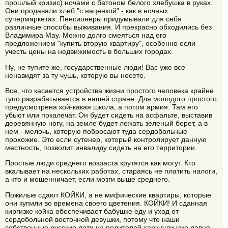
прошлый кризис) ночами с батоном белого хлебушка в руках.
Они продавали хлеб "с наценкой" - как в ночных
супермаркетах. Пенсионеры придумывали для себя
различные способы выживания. И прекрасно обходились без
Владимира Мау. Можно долго смеяться над его
предложением "купить вторую квартиру", особенно если
учесть цены на недвижимость в больших городах.
Ну, не тупите же, государственные люди! Вас уже все
ненавидят за ту чушь, которую вы несете.
Все, что касается устройства жизни простого человека крайне
тупо разрабатывается в нашей стране. Для молодого простого
предусмотрена кой-какая школа, а потом армия. Там его
убьют или покалечат. Он будет сидеть на асфальте, выставив
деревянную ногу, на земле будет лежать зеленый берет, а в
нем - мелочь, которую побросают туда сердобольные
прохожие. Это если сутенер, который контролирует данную
местность, позволит инвалиду сидеть на его территории.
Простые люди среднего возраста крутятся как могут. Кто
вкалывает на нескольких работах, стараясь не платить налоги,
а кто и мошенничает, если мозги выше среднего.
Пожилые сдают КОЙКИ, а не мифические квартиры, которые
они купили во времена своего цветения. КОЙКИ! И сданная
киргизке койка обеспечивает бабушке еду и уход от
сердобольной восточной девушки, потому что наши
собственные русские дети на родителей харкнули уже давно.