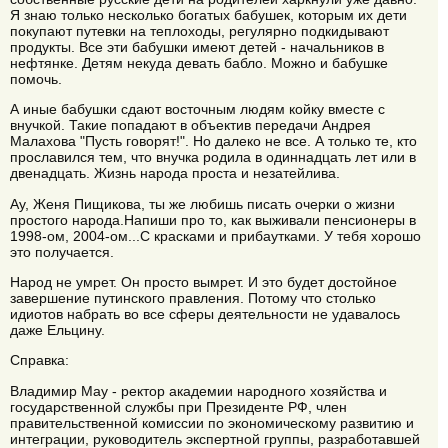
Я знаю только несколько богатых бабушек, которым их дети
покупают путевки на теплоходы, регулярно подкидывают
продукты. Все эти бабушки имеют детей - начальников в
нефтянке. Детям некуда девать бабло. Можно и бабушке
помочь.
А иные бабушки сдают восточным людям койку вместе с
внучкой. Такие попадают в объектив передачи Андрея
Малахова "Пусть говорят!". Но далеко не все. А только те, кто
прославился тем, что внучка родила в одиннадцать лет или в
двенадцать. Жизнь народа проста и незатейлива.
Ау, Женя Пищикова, ты же любишь писать очерки о жизни
простого народа.Напиши про то, как выживали пенсионеры в
1998-ом, 2004-ом...С красками и прибаутками. У тебя хорошо
это получается.
Народ не умрет. Он просто вымрет. И это будет достойное
завершение путинского правления. Потому что столько
идиотов набрать во все сферы деятельности не удавалось
даже Ельцину.
Справка:
Владимир Мау - ректор академии народного хозяйства и
государственной службы при Президенте РФ, член
правительственной комиссии по экономическому развитию и
интеграции, руководитель экспертной группы, разработавшей