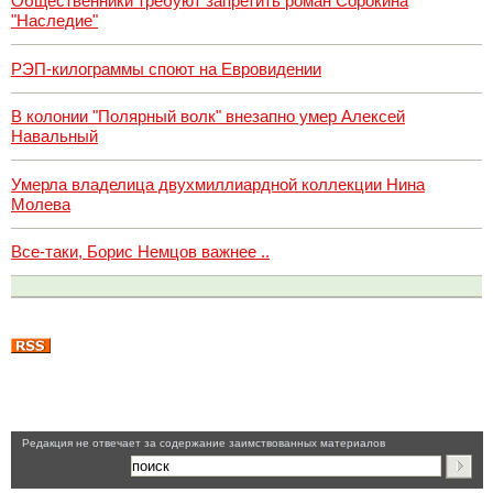
Общественники требуют запретить роман Сорокина
"Наследие"
РЭП-килограммы споют на Евровидении
В колонии "Полярный волк" внезапно умер Алексей
Навальный
Умерла владелица двухмиллиардной коллекции Нина
Молева
Все-таки, Борис Немцов важнее ..
Pедакция не отвечает за содержание заимствованных материалов