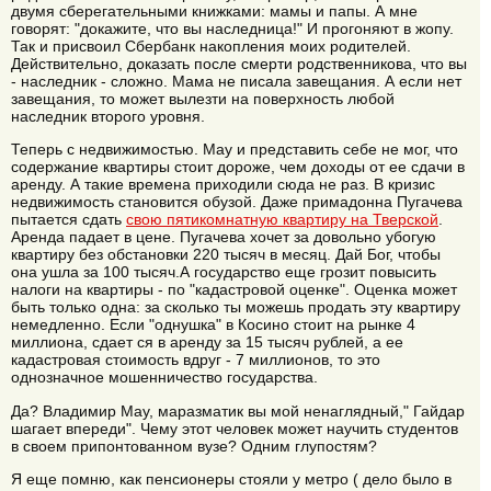
двумя сберегательными книжками: мамы и папы. А мне
говорят: "докажите, что вы наследница!" И прогоняют в жопу.
Так и присвоил Сбербанк накопления моих родителей.
Действительно, доказать после смерти родственникова, что вы
- наследник - сложно. Мама не писала завещания. А если нет
завещания, то может вылезти на поверхность любой
наследник второго уровня.
Теперь с недвижимостью. Мау и представить себе не мог, что
содержание квартиры стоит дороже, чем доходы от ее сдачи в
аренду. А такие времена приходили сюда не раз. В кризис
недвижимость становится обузой. Даже примадонна Пугачева
пытается сдать
свою пятикомнатную квартиру на Тверской
.
Аренда падает в цене. Пугачева хочет за довольно убогую
квартиру без обстановки 220 тысяч в месяц. Дай Бог, чтобы
она ушла за 100 тысяч.А государство еще грозит повысить
налоги на квартиры - по "кадастровой оценке". Оценка может
быть только одна: за сколько ты можешь продать эту квартиру
немедленно. Если "однушка" в Косино стоит на рынке 4
миллиона, сдает ся в аренду за 15 тысяч рублей, а ее
кадастровая стоимость вдруг - 7 миллионов, то это
однозначное мошенничество государства.
Да? Владимир Мау, маразматик вы мой ненаглядный," Гайдар
шагает впереди". Чему этот человек может научить студентов
в своем припонтованном вузе? Одним глупостям?
Я еще помню, как пенсионеры стояли у метро ( дело было в