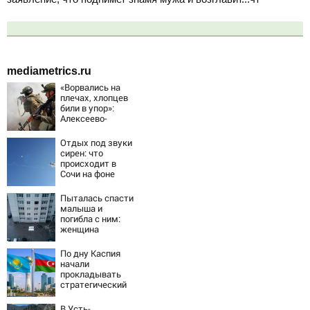
mediametrics.ru
«Ворвались на
плечах, хлопцев
били в упор»:
Алексеево-
Дружковка стала
могильником для
Отдых под звуки
«птах Мадьяра»
сирен: что
происходит в
Сочи на фоне
массированных
атак
Пыталась спасти
беспилотников
малыша и
погибла с ним:
женщина
разбилась
насмерть на
По дну Каспия
глазах у детей
начали
06/08/2026 –
прокладывать
Новости
стратегический
интернет-кабель
В Усть-