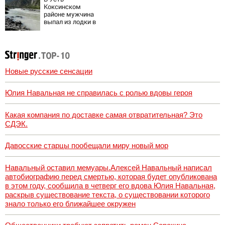
Коксинском
районе мужчина
выпал из лодки в
Катунь и пропал
Новые русские сенсации
Юлия Навальная не справилась с ролью вдовы героя
Какая компания по доставке самая отвратительная? Это
СДЭК.
Давосские старцы пообещали миру новый мор
Навальный оставил мемуары.Алексей Навальный написал
автобиографию перед смертью, которая будет опубликована
в этом году, сообщила в четверг его вдова Юлия Навальная,
раскрыв существование текста, о существовании которого
знало только его ближайшее окружен