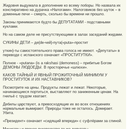
Жидовня выдумала в дополнение ко всему поборы. Но назвала их
конспиративно на дурачка «Налогами». Налоговиков без шуток – в
доменные печи – смерть, сколько бы времени ни прошло.
Законы принимаются будто бы ДЕПУТАТАМИ - подставными
куклами.
Но на самом деле не присутствующими в залах заседаний жидами.
СУКИНЫ ДЕТИ – де(de-чей)-пута(«puta»-простит
уткин)-ты самостоятельного права голоса не имеют. «Депутаты» в
переводе с испанского означает «ПРОСТИТУТКИ».
Полное - «putana» (is a rakshasi (demoness) – прибитые Богом
ДЕМОНЫ ЛЮДОЕДЫ. В просторечье «шлюхи».
КАКОВ ТАЙНЫЙ И ЯВНЫЙ ПРОЖИТОЧНЫЙ МИНИМУМ У
ПРОСТИТУТОК И ИХ НАСТАВНИКОВ?
Посмотрите на цены. Продукты лежат и лежат. Некоторые,
начинающиеся портиться, выставляют по заниженным ценам. На
гнильё с трудом хватает.
Дебилы царствуют, а превосходящие их во всех отношениях
нормальные вымирают. Природы тоже не осталось. Домирает.
Убита.
«Президент» означает «сидящий впереди» с суфлёрами за спиной.
Министры и прочее руководство те же депутаты.