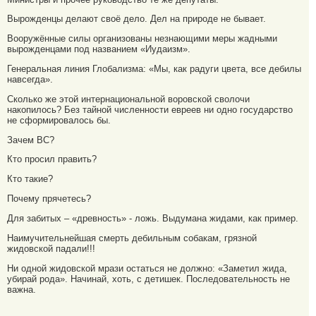
Вырожденцы делают своё дело. Дел на природе не бывает.
Вооружённые силы организованы незнающими меры жадными
вырожденцами под названием «Иудаизм».
Генеральная линия Глобализма: «Мы, как радуги цвета, все дебилы
навсегда».
Сколько же этой интернациональной воровской сволочи
накопилось? Без тайной численности евреев ни одно государство
не сформировалось бы.
Зачем ВС?
Кто просил править?
Кто такие?
Почему прячетесь?
Для забитых – «древность» - ложь. Выдумана жидами, как пример.
Наимучительнейшая смерть дебильным собакам, грязной
жидовской падали!!!
Ни одной жидовской мрази остаться не должно: «Заметил жида,
убирай рода». Начинай, хоть, с детишек. Последовательность не
важна.