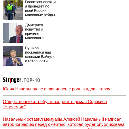
Госавтоинспекци
я проведет по
всей России
массовые рейды
с 10 августа
Дмитриев
пошутил о
причине
массового
наплыва
мигрантов в
Пушков
Европу - Новости
посмеялся над
на Вести.ru
словами Вайкуле
о готовности
воевать за
Латвию
Юлия Навальная не справилась с ролью вдовы героя
Общественники требуют запретить роман Сорокина
"Наследие"
Навальный оставил мемуары.Алексей Навальный написал
автобиографию перед смертью, которая будет опубликована