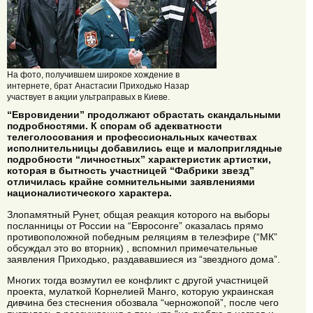
На фото, получившем широкое хождение в
интернете, брат Анастасии Приходько Назар
участвует в акции ультраправых в Киеве.
“Евровидении” продолжают обрастать скандальными
подробностями. К спорам об адекватности
телеголосования и профессиональных качествах
исполнительницы добавились еще и малоприглядные
подробности “личностных” характеристик артистки,
которая в бытность участницей “Фабрики звезд”
отличилась крайне сомнительными заявлениями
националистического характера.
Злопамятный Рунет, общая реакция которого на выборы
посланницы от России на “Евросонге” оказалась прямо
противоположной победным реляциям в телеэфире (“МК”
обсуждал это во вторник) , вспомнил примечательные
заявления Приходько, раздававшиеся из “звездного дома”.
Многих тогда возмутил ее конфликт с другой участницей
проекта, мулаткой Корнелией Манго, которую украинская
дивчина без стеснения обозвала “черножопой”, после чего