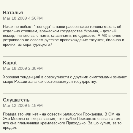
Наталья
Mar 18 2009 4:56PM
Никак не вобьют "господа" в наши рассеянские головы мысль об
отдельно стоящем, вражеском государстве Украина, - дохлый
номер,- ничего вы с нами, славянами, не сделаете. А МК вполне
устраивало не совсем русское происхождение татушек, биланов и
прочих, из хора турецкого?
Kaput
Mar 18 2009 2:38PM
Хорошая тенденция! в совокупности с другими симптомами означет
скоро России хана как состоявшемуся государству.
Слушатель
Mar 12 2009 5:18PM
Правда это или нет - на совести балаболки Проханова. В ОМ на
Эхо Москвы он вчера заявил, что выбор Приходько связан с тем,
что она племянница кремлевского Приходько. За шо купил, за то
продал.