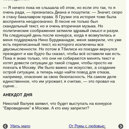
— Я ничего пока не слышала об этом, но если это так, то я
очень рада, — призналась Диана и пошутила: — Значит, скоро
я стану бакалавром права. В Грузии эта история тоже была
воспринята неоднозначно. В песне не только был
скандальный текст, но и очень вторичная музыка. Но
политические соображения затмили здравый смысл и разум.
На следующий день после конкурса, когда я возмутилась и
меня поддержала Нино Бурджанадзе, меня заверили, что уже
есть переписанный текст, из которого исключены все
двусмысленности. Но потом в Тбилиси из поездки вернулся
президент и как будто бы сказал, чтобы всё оставили как есть.
Пока я знаю только, что они не собираются менять текст и
хотят довести ситуации до такой стадии, чтобы просто не
поехать в Москву. Им было важно не искусство, а создание
острой ситуации, а теперь надо найти повод для отказа,
например, опасение за свою безопасность. На самом деле
единственное, что им угрожает, я считаю, — это провал на
сцене...
АНЕКДОТ ДНЯ
Николай Валуев заявил, что будет выступать на конкурсе
“Евровидение” в Москве. А кто ему запретит?
Убить мало
От Ромы с любовью: