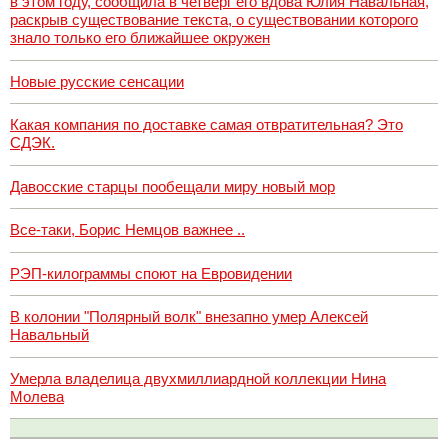
в этом году, сообщила в четверг его вдова Юлия Навальная,
раскрыв существование текста, о существовании которого
знало только его ближайшее окружен
Новые русские сенсации
Какая компания по доставке самая отвратительная? Это
СДЭК.
Давосские старцы пообещали миру новый мор
Все-таки, Борис Немцов важнее ..
РЭП-килограммы споют на Евровидении
В колонии "Полярный волк" внезапно умер Алексей
Навальный
Умерла владелица двухмиллиардной коллекции Нина
Молева