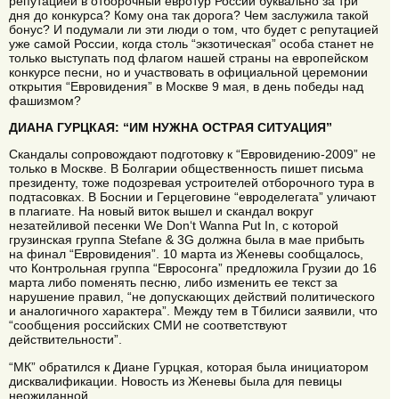
репутацией в отборочный евротур России буквально за три
дня до конкурса? Кому она так дорога? Чем заслужила такой
бонус? И подумали ли эти люди о том, что будет с репутацией
уже самой России, когда столь “экзотическая” особа станет не
только выступать под флагом нашей страны на европейском
конкурсе песни, но и участвовать в официальной церемонии
открытия “Евровидения” в Москве 9 мая, в день победы над
фашизмом?
ДИАНА ГУРЦКАЯ: “ИМ НУЖНА ОСТРАЯ СИТУАЦИЯ”
Скандалы сопровождают подготовку к “Евровидению-2009” не
только в Москве. В Болгарии общественность пишет письма
президенту, тоже подозревая устроителей отборочного тура в
подтасовках. В Боснии и Герцеговине “евроделегата” уличают
в плагиате. На новый виток вышел и скандал вокруг
незатейливой песенки We Don‘t Wanna Put In, с которой
грузинская группа Stefane & 3G должна была в мае прибыть
на финал “Евровидения”. 10 марта из Женевы сообщалось,
что Контрольная группа “Евросонга” предложила Грузии до 16
марта либо поменять песню, либо изменить ее текст за
нарушение правил, “не допускающих действий политического
и аналогичного характера”. Между тем в Тбилиси заявили, что
“сообщения российских СМИ не соответствуют
действительности”.
“МК” обратился к Диане Гурцкая, которая была инициатором
дисквалификации. Новость из Женевы была для певицы
неожиданной.