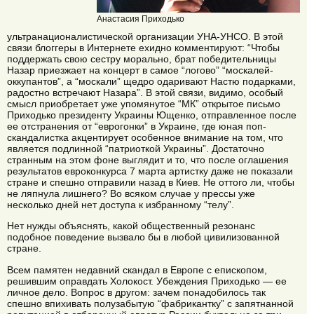
Анастасия Приходько
ультранационалистической организации УНА-УНСО. В этой
связи блоггеры в Интернете ехидно комментируют: “Чтобы
поддержать свою сестру морально, брат победительницы
Назар приезжает на концерт в самое “логово” “москалей-
оккупантов”, а “москали” щедро одаривают Настю подарками,
радостно встречают Назара”. В этой связи, видимо, особый
смысл приобретает уже упомянутое “МК” открытое письмо
Приходько президенту Украины Ющенко, отправленное после
ее отстранения от “еврогонки” в Украине, где юная поп-
скандалистка акцентирует особенное внимание на том, что
является подлинной “патриоткой Украины”. Достаточно
странным на этом фоне выглядит и то, что после оглашения
результатов евроконкурса 7 марта артистку даже не показали
стране и спешно отправили назад в Киев. Не оттого ли, чтобы
не ляпнула лишнего? Во всяком случае у прессы уже
несколько дней нет доступа к избранному “телу”.
Нет нужды объяснять, какой общественный резонанс
подобное поведение вызвало бы в любой цивилизованной
стране.
Всем памятен недавний скандал в Европе с епископом,
решившим оправдать Холокост. Убеждения Приходько — ее
личное дело. Вопрос в другом: зачем понадобилось так
спешно впихивать полузабытую “фабрикантку” с запятнанной