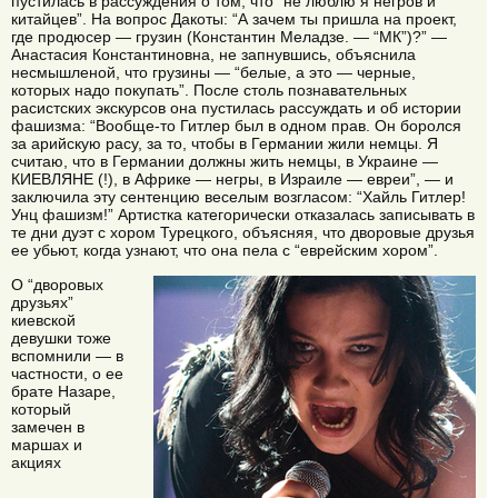
пустилась в рассуждения о том, что “не люблю я негров и
китайцев”. На вопрос Дакоты: “А зачем ты пришла на проект,
где продюсер — грузин (Константин Меладзе. — “МК”)?” —
Анастасия Константиновна, не запнувшись, объяснила
несмышленой, что грузины — “белые, а это — черные,
которых надо покупать”. После столь познавательных
расистских экскурсов она пустилась рассуждать и об истории
фашизма: “Вообще-то Гитлер был в одном прав. Он боролся
за арийскую расу, за то, чтобы в Германии жили немцы. Я
считаю, что в Германии должны жить немцы, в Украине —
КИЕВЛЯНЕ (!), в Африке — негры, в Израиле — евреи”, — и
заключила эту сентенцию веселым возгласом: “Хайль Гитлер!
Унц фашизм!” Артистка категорически отказалась записывать в
те дни дуэт с хором Турецкого, объясняя, что дворовые друзья
ее убьют, когда узнают, что она пела с “еврейским хором”.
О “дворовых
друзьях”
киевской
девушки тоже
вспомнили — в
частности, о ее
брате Назаре,
который
замечен в
маршах и
акциях