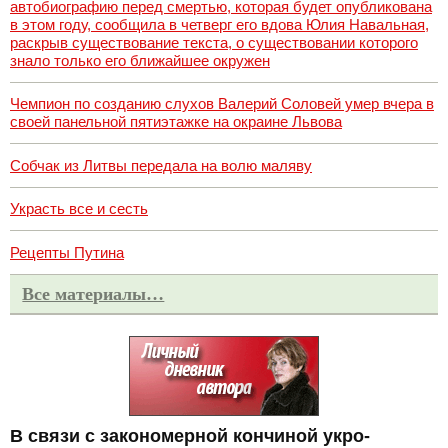
автобиографию перед смертью, которая будет опубликована
в этом году, сообщила в четверг его вдова Юлия Навальная,
раскрыв существование текста, о существовании которого
знало только его ближайшее окружен
Чемпион по созданию слухов Валерий Соловей умер вчера в
своей панельной пятиэтажке на окраине Львова
Собчак из Литвы передала на волю маляву
Украсть все и сесть
Рецепты Путина
Все материалы…
В связи с закономерной кончиной укро-