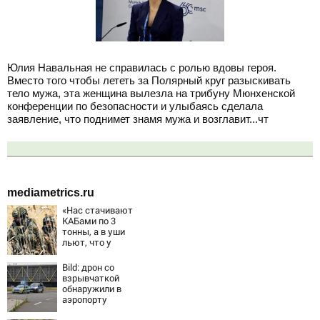
Юлия Навальная не справилась с ролью вдовы героя.
Вместо того чтобы лететь за Полярный круг разыскивать
тело мужа, эта женщина вылезла на трибуну Мюнхенской
конференции по безопасности и улыбаясь сделала
заявление, что поднимет знамя мужа и возглавит...чт
mediametrics.ru
«Нас стачивают
КАБами по 3
тонны, а в уши
льют, что у
русских «нет
резервов»
Bild: дрон со
взрывчаткой
обнаружили в
аэропорту
Лейпцига