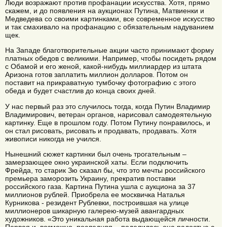
Люди возражают против профанации искусства. Хотя, прямо
скажем, и до появления на аукционах Путина, Матвиенки и
Медведева со своими картинками, все современное искусство
и так смахивало на профанацию с обязательным надуванием
щек.
На Западе благотворительные акции часто принимают форму
платных обедов с великими. Например, чтобы посидеть рядом
с Обамой и его женой, какой-нибудь миллиардер из штата
Аризона готов заплатить миллион долларов. Потом он
поставит на прикраватную тумбочку фотографию с этого
обеда и будет счастлив до конца своих дней.
У нас первый раз это случилось тогда, когда Путин Владимир
Владимирович, ветеран органов, нарисовал самодеятельную
картинку. Еще в прошлом году. Потом Путину понравилось, и
он стал рисовать, рисовать и продавать, продавать. Хотя
живописи никогда не учился.
Нынешний сюжет картинки был очень трогательным –
замерзающее окно украинской хаты. Если подключить
Фрейда, то старик Зю сказал бы, что это мечты российского
премьера заморозить Украину, прекратив поставки
российского газа. Картина Путина ушла с аукциона за 37
миллионов рублей. Приобрела ее москвичка Наталья
Курникова - резидент Рублевки, построившая на улице
миллионеров шикарную галерею-музей авангардных
художников. «Это уникальная работа выдающейся личности.