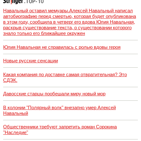
Навальный оставил мемуары.Алексей Навальный написал
автобиографию перед смертью, которая будет опубликована
в этом году, сообщила в четверг его вдова Юлия Навальная,
раскрыв существование текста, о существовании которого
знало только его ближайшее окружен
Юлия Навальная не справилась с ролью вдовы героя
Новые русские сенсации
Какая компания по доставке самая отвратительная? Это
СДЭК.
Давосские старцы пообещали миру новый мор
В колонии "Полярный волк" внезапно умер Алексей
Навальный
Общественники требуют запретить роман Сорокина
"Наследие"