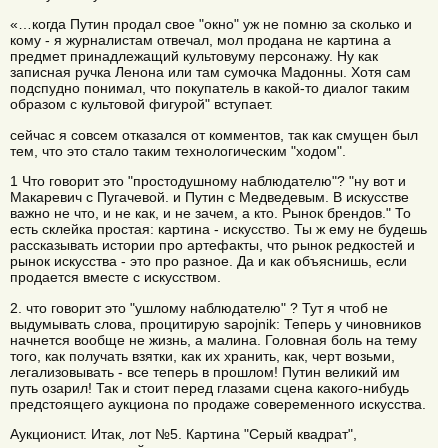
«…когда Путин продал свое "окно" уж не помню за сколько и
кому - я журналистам отвечал, мол продана не картина а
предмет принадлежащий культовуму персонажу. Ну как
записная ручка Ленона или там сумочка Мадонны. Хотя сам
подспудно понимал, что покупатель в какой-то диалог таким
образом с культовой фигурой" вступает.
сейчас я совсем отказался от комментов, так как смущен был
тем, что это стало таким технологическим "ходом".
1 Что говорит это "простодушному наблюдателю"? "ну вот и
Макаревич с Пугачевой. и Путин с Медведевым. В искусстве
важно не что, и не как, и не зачем, а кто. Рынок брендов." То
есть склейка простая: картина - искусство. Ты ж ему не будешь
рассказывать истории про артефакты, что рынок редкостей и
рынок искусства - это про разное. Да и как объяснишь, если
продается вместе с искусством.
2. что говорит это "ушлому наблюдателю" ? Тут я чтоб не
выдумывать слова, процитирую sapojnik: Теперь у чиновников
начнется вообще не жизнь, а малина. Головная боль на тему
того, как получать взятки, как их хранить, как, черт возьми,
легализовывать - все теперь в прошлом! Путин великий им
путь озарил! Так и стоит перед глазами сцена какого-нибудь
предстоящего аукциона по продаже совеременного искусства.
Аукционист. Итак, лот №5. Картина "Серый квадрат",