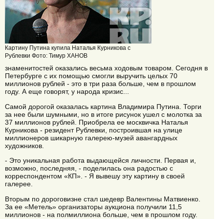
Картину Путина купила Наталья Курникова с
Рублевки Фото: Тимур ХАНОВ
знаменитостей оказались весьма ходовым товаром. Сегодня в
Петербурге с их помощью смогли выручить целых 70
миллионов рублей - это в три раза больше, чем в прошлом
году. А еще говорят, у народа кризис...
Самой дорогой оказалась картина Владимира Путина. Торги
за нее были шумными, но в итоге рисунок ушел с молотка за
37 миллионов рублей. Приобрела ее москвичка Наталья
Курникова - резидент Рублевки, построившая на улице
миллионеров шикарную галерею-музей авангардных
художников.
- Это уникальная работа выдающейся личности. Первая и,
возможно, последняя, - поделилась она радостью с
корреспондентом «КП». - Я вывешу эту картину в своей
галерее.
Вторым по дороговизне стал шедевр Валентины Матвиенко.
За ее «Метель» организаторы аукциона получили 11,5
миллионов - на полмиллиона больше, чем в прошлом году.