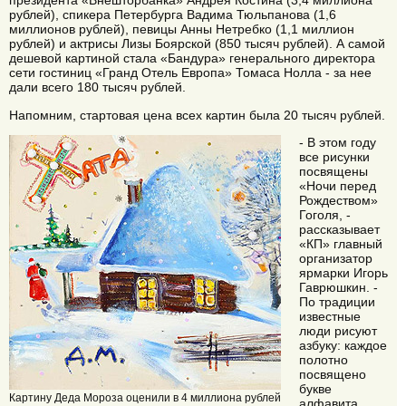
президента «Внешторбанка» Андрея Костина (3,4 миллиона
рублей), спикера Петербурга Вадима Тюльпанова (1,6
миллионов рублей), певицы Анны Нетребко (1,1 миллион
рублей) и актрисы Лизы Боярской (850 тысяч рублей). А самой
дешевой картиной стала «Бандура» генерального директора
сети гостиниц «Гранд Отель Европа» Томаса Нолла - за нее
дали всего 180 тысяч рублей.
Напомним, стартовая цена всех картин была 20 тысяч рублей.
- В этом году
все рисунки
посвящены
«Ночи перед
Рождеством»
Гоголя, -
рассказывает
«КП» главный
организатор
ярмарки Игорь
Гаврюшкин. -
По традиции
известные
люди рисуют
азбуку: каждое
полотно
посвящено
букве
Картину Деда Мороза оценили в 4 миллиона рублей
алфавита.