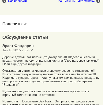
Как их брали
Фантазия на тему мятежа
Поделиться:
Обсуждение статьи
Эраст Фандорин
Jan 10 2015 7:07PM
Дорогие друзья, вот наконец-то дождались!!! Шедевр ошеломил
всех... имеется ввиду гениальная картина "Узор на морозном окне"
! Или еще другие шедевры...
Оказывается учится живописи и рисунку вовсе не обязательно!!!
Иметь талантливую манеру письма тоже вовсе не обязательно!!!
Надо быть губернатором... или ну, скажем там на самом верху... ну
или просто каким-то директором чего-то или просто балериной
"Большого"....
И для тех кто учился живописи всю жизнь или просто иметь
огромный талант ничего не остается...
Именно так... Вспомните Ван Гога... Он при жизни продал всего
одну картину и то за несколько франков которых хватило на миску