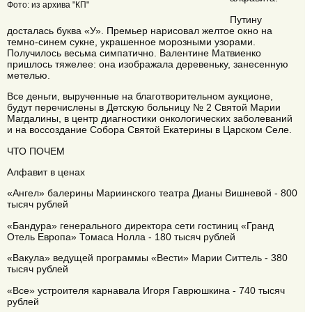
Фото: из архива "КП"
Путину
досталась буква «У». Премьер нарисовал желтое окно на
темно-синем сукне, украшенное морозными узорами.
Получилось весьма симпатично. Валентине Матвиенко
пришлось тяжелее: она изображала деревеньку, занесенную
метелью.
Все деньги, вырученные на благотворительном аукционе,
будут перечислены в Детскую больницу № 2 Святой Марии
Магдалины, в центр диагностики онкологических заболеваний
и на воссоздание Собора Святой Екатерины в Царском Селе.
ЧТО ПОЧЕМ
Алфавит в ценах
«Ангел» балерины Мариинского театра Дианы Вишневой - 800
тысяч рублей
«Бандура» генерального директора сети гостиниц «Гранд
Отель Европа» Томаса Нолла - 180 тысяч рублей
«Вакула» ведущей программы «Вести» Марии Ситтель - 380
тысяч рублей
«Все» устроителя карнавала Игоря Гаврюшкина - 740 тысяч
рублей