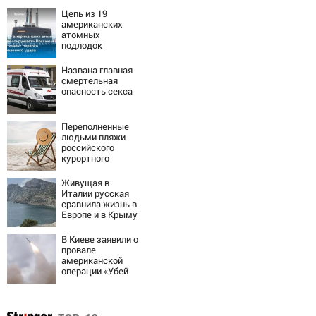
Цепь из 19
американских
атомных
подлодок
«окружает»
Россию и Китай:
Названа главная
это инструмент
смертельная
первого
опасность секса
массированного
удара
Переполненные
людьми пляжи
российского
курортного
города сняли на
видео
Живущая в
Италии русская
сравнила жизнь в
Европе и в Крыму
В Киеве заявили о
провале
американской
операции «Убей
лучника» против
России