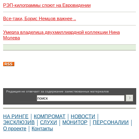
РЭП-килограммы споют на Евровидении
Все-таки, Борис Немцов важнее ..
Умерла владелица двухмиллиардной коллекции Нина
Молева
Pедакция не отвечает за содержание заимствованных материалов
НА РИНГЕ
КОМПРОМАТ
НОВОСТИ
ЭКСКЛЮЗИВ
СЛУХИ
МОНИТОР
ПЕРСОНАЛИИ
О проекте
Контакты