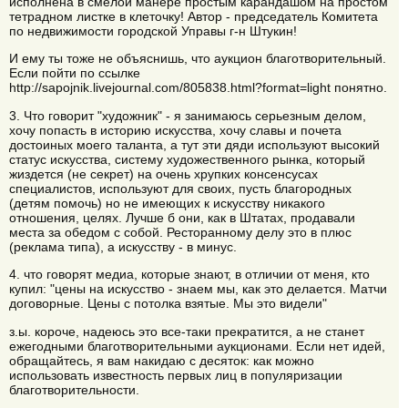
исполнена в смелой манере простым карандашом на простом
тетрадном листке в клеточку! Автор - председатель Комитета
по недвижимости городской Управы г-н Штукин!
И ему ты тоже не объяснишь, что аукцион благотворительный.
Если пойти по ссылке
http://sapojnik.livejournal.com/805838.html?format=light понятно.
3. Что говорит "художник" - я занимаюсь серьезным делом,
хочу попасть в историю искусства, хочу славы и почета
достоиных моего таланта, а тут эти дяди используют высокий
статус искусства, систему художественного рынка, который
жиздется (не секрет) на очень хрупких консенсусах
специалистов, используют для своих, пусть благородных
(детям помочь) но не имеющих к искусству никакого
отношения, целях. Лучше б они, как в Штатах, продавали
места за обедом с собой. Ресторанному делу это в плюс
(реклама типа), а искусству - в минус.
4. что говорят медиа, которые знают, в отличии от меня, кто
купил: "цены на искусство - знаем мы, как это делается. Матчи
договорные. Цены с потолка взятые. Мы это видели"
з.ы. короче, надеюсь это все-таки прекратится, а не станет
ежегодными благотворительными аукционами. Если нет идей,
обращайтесь, я вам накидаю с десяток: как можно
использовать известность первых лиц в популяризации
благотворительности.