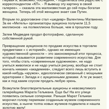
Первая и, возможно, последняя, - поделилась она радостью с
корреспондентом «КП». - Я вывешу эту картину в своей
галерее». – сказала эта малоизвестная до сей поры богатая
женщина. Теперь об этой женщине знает сам Путин.
Вторым по дороговизне стал «шедевр» Валентины Матвиенко.
За ее «Метель» организаторы аукциона получили 11,5
миллионов - на полмиллиона больше, чем в прошлом году.
Затем Медведев продал фотографию, сделанную
собственной рукой.
Превращение аукционов по продаже искусства в торговлю
предметами « с историей», однако не имеющих
художественной ценности – это закономерный итог процесса,
который называется развитием современного искусства. Для
того, чтобы стать «современным художником», не надо
учиться живописи и не надо учиться рисунку, вообще не стоит
кончать никаких «академиев», следует всего лишь вступить в
какой-нибудь «кружок», идеологически связанный с мощными
кураторами с Запада и с аукционными домами. А те уж знают,
как и под каким соусом продать любую хрень.
Возмутили благотворительные аукционы и невозмутимого
галерейщика Марата Гельмана. Еще бы! На его улице
появились сильные соперники. Раньше Марат Гельман
морочил голову пермякам созданным музеем современного
искусства, а нынче толпа новых жуликов подвалила и нашла
золотую жилу!