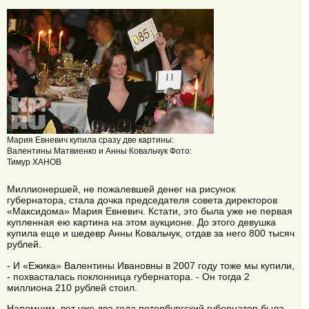
Мария Евневич купила сразу две картины:
Валентины Матвиенко и Анны Ковальчук Фото:
Тимур ХАНОВ
Миллионершей, не пожалевшей денег на рисунок
губернатора, стала дочка председателя совета директоров
«Максидома» Мария Евневич. Кстати, это была уже не первая
купленная ею картина на этом аукционе. До этого девушка
купила еще и шедевр Анны Ковальчук, отдав за него 800 тысяч
рублей.
- И «Ежика» Валентины Ивановны в 2007 году тоже мы купили,
- похвасталась поклонница губернатора. - Он тогда 2
миллиона 210 рублей стоил.
Напомним, вот уже два года петербургский губернатор была