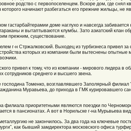
ровное родство с первопоселенцем. Вскоре дом, где снял к
з которого начинают разбегаться его прежние жильцы, не 
аном гастарбайтерамии доме наглухо и навсегда забивается
 тараканы и вытаптываются клумбы. Зато азиатский клан об
воим прежним, существование.
лем г-н Стржалковский. Выходец из турбизнеса привел за 
устройства которых из компании были вытеснены опытные м
возчики.
кого привел к тому, что из компании - мирового лидера в об
 сотрудников среднего и высшего звена.
 господина Томенко, возглавлявшего Заполярный филиал "
 гражданина Муравьева, до прихода в ГМК курировавшего са
ора филиала приоритетными являются поездки по Черномор
ается в пансионатах. А вот в Норильске г-на Мурьвьева вид
металлургию не закончилось. За два года на ключевые пос
урги", как бывший замдиректора московского офиса турф