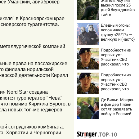
Житель Якутии
рей Уманский, авиаброкер
выжил после 25
дней блужданий в
тайге
икеля" в Красноярском крае
сноярского турагентства.
Бледный огонь:
вспоминаем
группу «25/17» —
великую и (часто)
ужасную
-металлургической компаний
Подробности из
первых уст:
Участник СВО
ольные права на пассажирские
рассказал, что
спасло его в
ого филиала норильской
схватке с
Подробности из
керской деятельности Кирилл
медведем
первых уст:
Участник СВО
рассказал, что
ия Nord Star создана
спасло его в
ляются туроператор "Нева"
схватке с
Де Вилье: Макрон
медведем
 что помимо Кирилла Бурого, в
и фон дер Ляйен
хотят развязать
сла новых топ-менеджеров
войну с Россией
кой сотрудников комбината.
та, Хорватии и Черногории.