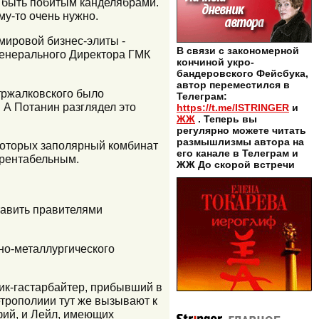
а быть побитым канделябрами.
му-то очень нужно.
мировой бизнес-элиты -
В связи с закономерной
Генерального Директора ГМК
кончиной укро-
бандеровского Фейсбука,
автор переместился в
Стржалковского было
Телеграм:
 А Потанин разглядел это
https://t.me/ISTRINGER
и
ЖЖ
. Теперь вы
регулярно можете читать
размышлизмы автора на
 которых заполярный комбинат
его канале в Телеграм и
орентабельным.
ЖЖ До скорой встречи
ставить правителями
рно-металлургического
жик-гастарбайтер, прибывший в
етрополиии тут же вызывают к
ьфий, и Лейл, имеющих