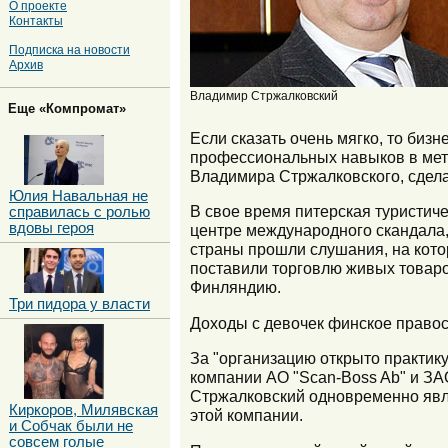
О проекте
Контакты
Подписка на новости
Архив
Владимир Стржалковский
Еще «Компромат»
Если сказать очень мягко, то би
профессиональных навыков в мета
Владимира Стржалковского, сдела
Юлия Навальная не
В свое время питерская туристиче
справилась с ролью
вдовы героя
центре международного скандала,
страны прошли слушания, на кото
поставили торговлю живых товаром
Финляндию.
Три пидора у власти
Доходы с девочек финское правос
За "организацию открыто практик
компании АО "Scan-Boss Ab" и ЗА
Стржалковский одновременно явл
Киркоров, Милявская
этой компании.
и Собчак были не
совсем голые