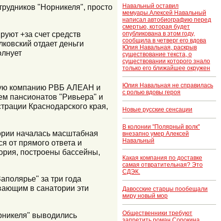
трудников "Норникеля", просто
Навальный оставил
мемуары.Алексей Навальный
написал автобиографию перед
смертью, которая будет
руют +за счет средств
опубликована в этом году,
сообщила в четверг его вдова
лковский отдает деньги
Юлия Навальная, раскрыв
олнует
существование текста, о
существовании которого знало
только его ближайшее окружен
Юлия Навальная не справилась
скую компанию РВБ АЛЕАН и
с ролью вдовы героя
цем пансионатов "Ривьера" и
страции Краснодарского края,
Новые русские сенсации
В колонии "Полярный волк"
тории началась масштабная
внезапно умер Алексей
Навальный
я от прямого ответа и
тория, построены бассейны,
Какая компания по доставке
самая отвратительная? Это
СДЭК.
Заполярье" за три года
вающим в санатории эти
Давосские старцы пообещали
миру новый мор
Общественники требуют
орникеля" выводились
запретить роман Сорокина