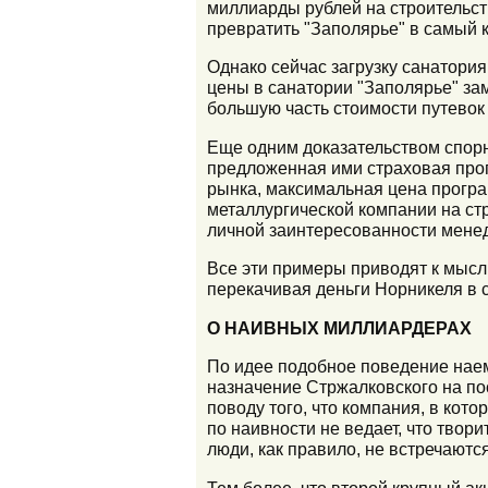
миллиарды рублей на строительст
превратить "Заполярье" в самый 
Однако сейчас загрузку санатория
цены в санатории "Заполярье" за
большую часть стоимости путевок 
Еще одним доказательством спор
предложенная ими страховая прог
рынка, максимальная цена програ
металлургической компании на ст
личной заинтересованности мене
Все эти примеры приводят к мысли
перекачивая деньги Норникеля в 
О НАИВНЫХ МИЛЛИАРДЕРАХ
По идее подобное поведение нае
назначение Стржалковского на по
поводу того, что компания, в кот
по наивности не ведает, что твор
люди, как правило, не встречаются
Тем более, что второй крупный ак