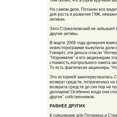
На самом деле, Потанин все видит
для роста и развития ГМК, неважно
активах.
Зато Стржалковский не забывает и
другие активы.
В марте 2009 года дочерняя комп
инвестпрограмме выкупила доли в 
Говорят, эти деньги спасли "Инте
"Норникелю" и его акционерам эт
стоимость контрольного пакета а
То есть фактически акционеры "Но
Это историей заинтересовалась С
возврат средств, потраченных на
возврата средств до сих пор не п
долларов! Особенно когда они спо
других" собственников.
РАВНЕЕ ДРУГИХ
К сожалению для Потанина и Стрж