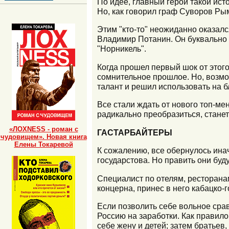
По идее, главный герой такой ис
Но, как говорил граф Суворов Рым
Этим "кто-то" неожиданно оказал
Владимир Потанин. Он буквально 
"Норникель".
Когда прошел первый шок от этого
сомнительное прошлое. Но, возмо
талант и решил использовать на б
Все стали ждать от нового топ-м
радикально преобразиться, стане
«ЛОХNESS - роман с
ГАСТАРБАЙТЕРЫ
чудовищем». Новая книга
Елены Токаревой
К сожалению, все обернулось инач
государстова. Но править они буду
Специалист по отелям, ресторанам
концерна, принес в него кабацко-
Если позволить себе вольное срав
Россию на заработки. Как правило
себе жену и детей; затем братьев