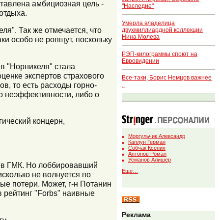
ставлена амбициозная цель -
"Наследие"
отдыха.
Умерла владелица
я". Так же отмечается, что
двухмиллиардной коллекции
Нина Молева
ки особо не ропщут, поскольку
РЭП-килограммы споют на
Евровидении
в "Норникеля" стала
ценке экспертов страхового
Все-таки, Борис Немцов важнее
в, то есть расходы горно-
..
о неэффективности, либо о
гический концерн,
Моргульчик Александр
Каплун Герман
Собчак Ксения
Антонов Роман
Усманов Алишер
ов ГМК. Но лоббировавший
Еще…
сколько не волнуется по
ые потери. Может, г-н Потанин
в рейтинг "Forbs" наивные
Реклама
у.