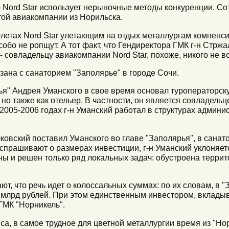
 Nord Star использует нерыночные методы конкуренции. Со
той авиакомпании из Норильска.
летах Nord Star улетающим на отдых металлургам компенси
собо не ропщут. А тот факт, что Гендиректора ГМК г-н Стржа
- совладельцу авиакомпании Nord Star, похоже, никого не в
зана с санаторием "Заполярье" в городе Сочи.
ья" Андрея Уманского в свое время основал туроператор
, но также как отельер. В частности, он является совладель
в 2005-2006 годах г-н Уманский работал в структурах админи
лковский поставил Уманского во главе "Заполярья", в сана
спрашивают о размерах инвестиции, г-н Уманский уклоняетс
ены и решен только ряд локальных задач: обустроена терри
т, что речь идет о колоссальных суммах: по их словам, в "
 млрд рублей. При этом единственным инвестором, вклады
ГМК "Норникель".
иса, в самое трудное для цветной металлургии время из "Н