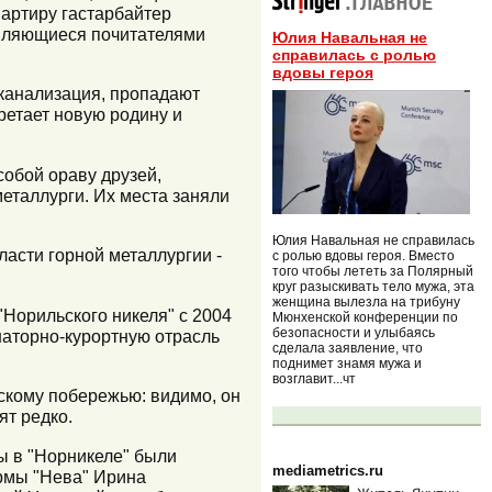
вартиру гастарбайтер
являющиеся почитателями
Юлия Навальная не
справилась с ролью
вдовы героя
 канализация, пропадают
ретает новую родину и
собой ораву друзей,
еталлурги. Их места заняли
Юлия Навальная не справилась
ласти горной металлургии -
с ролью вдовы героя. Вместо
того чтобы лететь за Полярный
круг разыскивать тело мужа, эта
женщина вылезла на трибуну
Норильского никеля" с 2004
Мюнхенской конференции по
безопасности и улыбаясь
наторно-курортную отрасль
сделала заявление, что
поднимет знамя мужа и
возглавит...чт
скому побережью: видимо, он
ят редко.
ты в "Норникеле" были
mediametrics.ru
ирмы "Нева" Ирина