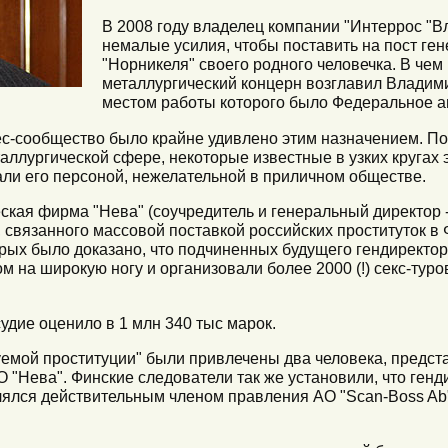
В 2008 году владелец компании "Интеррос "
немалые усилия, чтобы поставить на пост ге
"Норникеля" своего родного человечка. В чем
металлургический концерн возглавил Владим
местом работы которого было Федеральное аг
знес-сообщество было крайне удивлено этим назначением. П
ллургической сфере, некоторые известные в узких кругах
ли его персоной, нежелательной в приличном обществе.
ская фирма "Нева" (соучредитель и генеральный директор 
 связанного массовой поставкой российских проституток в 
рых было доказано, что подчиненных будущего гендиректор
 на широкую ногу и организовали более 2000 (!) секс-туро
удие оценило в 1 млн 340 тыс марок.
уемой проституции" были привлечены два человека, предс
О "Нева". Финские следователи так же установили, что ген
ялся действительным членом правления АО "Scan-Boss Ab"