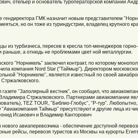
ович, отельер и основатель туроператорской компании Анд
е гендиректора ГМК назначит новым представителем "Норн
еяться, но он тоже из туриндустрии, владелец крупного кра
цы из турбизнеса, пересев в кресла топ-менеджеров горно
и раньше, а отнюдь не проблемами цвет ной металлургии.
вского "Норникель" заключил контракт, по которому моноп
чила компания Nord Star ("Таймыр"). Директором московск
рольной "Норникелю", является известный по своей авиабро
 Стржалковского.
л газете "Заполярный вестник", он сообщил, что авиакомпан
 Владимира Стржалковского. Партнерами авиакомпании яв
ователь), TEZ TOUR, "Библио-Глобус", "Р-тур". Любопытно,
"Авиакомпания Таймыр" присутствуют и другие лица из чи
еонид Исакович и Владимир Канторович
нового авиаперевозчика - обеспечение доступной перевоз
ерные рейсы, перевозя туристов из Москвы на курорты Егип