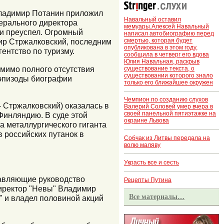
Владимир Потанин приложил
Навальный оставил
нерального директора
мемуары.Алексей Навальный
 и преуспел. Огромный
написал автобиографию перед
смертью, которая будет
ир Стржалковский, последним
опубликована в этом году,
ентство по туризму.
сообщила в четверг его вдова
Юлия Навальная, раскрыв
омимо полного отсутствия
существование текста, о
существовании которого знало
 эпизоды биографии
только его ближайшее окружен
Чемпион по созданию слухов
- Стржалковский) оказалась в
Валерий Соловей умер вчера в
своей панельной пятиэтажке на
Финляндию. В суде этой
окраине Львова
а металлургического гиганта
в российских путанок в
Собчак из Литвы передала на
волю маляву
Украсть все и сесть
тавляющие руководство
Рецепты Путина
директор "Невы" Владимир
Все материалы…
 и владел половиной акций