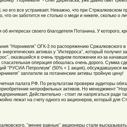
, но его все устраивает. Неважно, что при Стржалковском п
, что он заботится не столько о меди и никеле, сколько о 
 об интересах своего благодетеля Потанина. У которого, кр
ания "Норникеля" ОГК-3 по распоряжению Сржалковского в
энергетических активах у "Интерроса", который получил за 
ррос", оказвшийся в очень трудном положении из-за начавш
а спасательная операция обошлась очень дорого. Сумма с
кций "РУСИА Петролеум" (50% + 1 акция), обсуждавшуюся м
рникеля" заплатили за потанинские активы тройную цену!
четная палата РФ. По результатам проверки аудиторы обяз
 приобретение непрофильных активов. Но менеджмент "Нор
редпринимает. Действительно - стоит ли напрягаться ради та
койно лежат на счету одного из акционеров, который для С
алковского, "менее равные" акционеры стали высказывать н