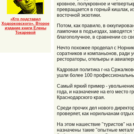
кровное, полукровное и четвертьк
превращается в горный кишлак, и
восточной экзотики.
«Кто подставил
Ходорковского». Второе
Потом, как правило, в оккупиров
издание книги Елены
лампочки в подъездах, заводятся
Токаревой
благополучное, в сравнении со с
Нечто похожее проделал с Норнике
соратников и компаньонов, ради 
рестораторы, отельеры и авиапер
Кадровая политика г-на Сржалковс
ушли более 100 профессиональных
Самый яркий пример - увольнение
года, и назначение на его место
Краснодарского края.
Среди прочих дел нового директ
проверяет, как норильчанам отдых
На этом нашествие "туристов" на 
назначены такие "опытные металл