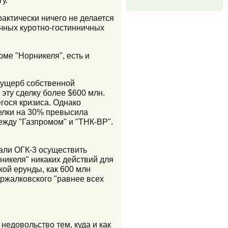
рактически ничего не делается
личных куротно-гостинничных
оме "Норникеля", есть и
 ущерб собственной
эту сделку более $600 млн.
егося кризиса. Однако
делки на 30% превысила
ежду "Газпромом" и "ТНК-ВР".
али ОГК-3 осуществить
никеля" никаких действий для
кой ерунды, как 600 млн
тржалковского "равнее всех
едовольство тем, куда и как