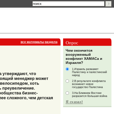
Опрос
все материалы раздела
Чем окончится
вооруженный
конфликт ХАМАСа и
Израиля?
1.Израиль размажет
Палестину и палестинский
 утверждают, что
народ
тоящий менеджер может
2.В результате конфликта
 велосипедом, хоть
возникнет новое
государство Палестина
ь преувеличение.
ообщества бизнес-
3.На Ближнем Востоке
разразится большая война
лее сложного, чем детская