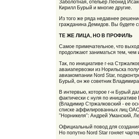
Заболотная, отельер Леонид Исак
Кирилл Бурый и многие другие.
Из того же ряда недавнее решени
гражданина Демидов. Вы будете см
ТЕ ЖЕ ЛИЦА, НО В ПРОФИЛЬ
Самое примечательное, что выход
продолжают заниматься тем, чем 
Так, по инициативе г-на Стржалко
аваиапервозки из Норильска полу
авиакомпании Nord Star, подконт
Бурый, он же советник Владимира
В интервью, которое г-н Бурый да
фактически с нуля по инициативе
(Владимир Стржалковский - ее осн
списке аффилированных лиц ОАО 
"Норникеля": Андрей Уманский, Л
Официальный повод для создания 
Но попутно Nord Star гоняет чарт