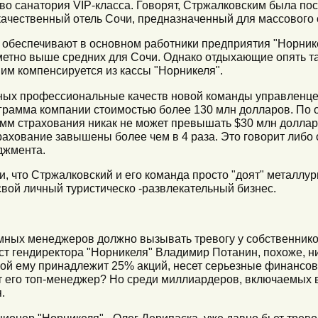
во санатория VIP-класса. Говорят, Стржалковским была по
качественный отель Сочи, предназначенный для массового 
 обеспечивают в основном работники предприятия "Норникел
метно выше средних для Сочи. Однако отдыхающие опять та
им компенсируется из кассы "Норникеля".
ных профессиональные качеств новой команды управленце
рамма компании стоимостью более 130 млн долларов. По о
мм страхования никак не может превышать $30 млн долларо
рахование завышены более чем в 4 раза. Это говорит либо 
джмента.
, что Стржалковский и его команда просто "доят" металлур
свой личный туристическо -развлекательный бизнес.
мных менеджеров должно вызывать тревогу у собственник
ст гендиректора "Норникеля" Владимир Потанин, похоже, ни
орой ему принадлежит 25% акций, несет серьезные финансов
ит его топ-менеджер? Но среди миллиардеров, включаемых 
.
ционер "Норникеля" - Олег Дерипаска, уже давно бьет тревог