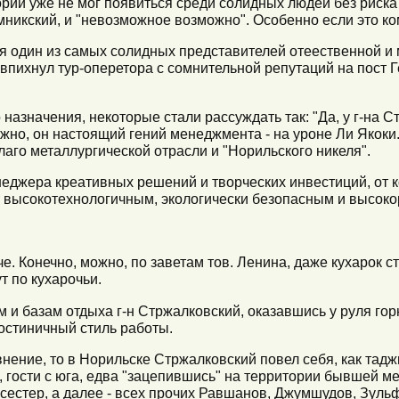
тории уже не мог появиться среди солидных людей без риск
никский, и "невозможное возможно". Особенно если это ко
ся один из самых солидных представителей отеественной и 
впихнул тур-оперетора с сомнительной репутаций на пост 
 назначения, некоторые стали рассуждать так: "Да, у г-на 
жно, он настоящий гений менеджмента - на уроне Ли Якоки.
лаго металлургической отрасли и "Норильского никеля".
енеджера креативных решений и творческих инвестиций, от
т высокотехнологичным, экологически безопасным и высок
е. Конечно, можно, по заветам тов. Ленина, даже кухарок 
т по кухарочьи.
 и базам отдыха г-н Стржалковский, оказавшись у руля го
гостиничный стиль работы.
нение, то в Норильске Стржалковский повел себя, как тад
, гости с юга, едва "зацепившись" на территории бывшей м
, сестер, а далее - всех прочих Равшанов, Джумшудов, Зул