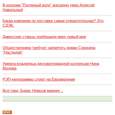
В колонии "Полярный волк" внезапно умер Алексей
Навальный
Какая компания по доставке самая отвратительная? Это
СДЭК.
Давосские старцы пообещали миру новый мор
Общественники требуют запретить роман Сорокина
"Наследие"
Умерла владелица двухмиллиардной коллекции Нина
Молева
РЭП-килограммы споют на Евровидении
Все-таки, Борис Немцов важнее ..