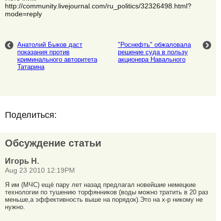
http://community.livejournal.com/ru_politics/32326498.html?
mode=reply
Анатолий Быков даст
"Роснефть" обжаловала
показания против
решение суда в пользу
криминального авторитета
акционера Навального
Татарина
Поделиться:
Обсуждение статьи
Игорь Н.
Aug 23 2010 12:19PM
Я им (МЧС) ещё пару лет назад предлагал новейшие немецкие
технологии по тушению торфянников (воды можно тратить в 20 раз
меньше,а эффективность выше на порядок).Это на х-р никому не
нужно.