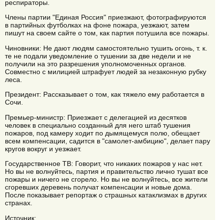
респираторы.
Члены партии "Единая Россия" приезжают, фотографируются
в партийных футболках на фоне пожара, уезжают, затем
пишут на своем сайте о том, как партия потушила все пожары.
Чиновники: Не дают людям самостоятельно тушить огонь, т. к.
те не подали уведомление о тушении за две недели и не
получили на это разрешения уполномоченных органов.
Совместно с милицией штрафует людей за незаконную рубку
леса.
Президент: Рассказывает о том, как тяжело ему работается в
Сочи.
Премьер-министр: Приезжает с делегацией из десятков
человек в специально созданный для него штаб тушения
пожаров, под камеру ходит по дымящемуся полю, обещает
всем компенсации, садится в "самолет-амбицию", делает пару
кругов вокруг и уезжает.
Государственное ТВ: Говорит, что никаких пожаров у нас нет.
Но вы не волнуйтесь, партия и правительство лично тушат все
пожары и ничего не сгорело. Но вы не волнуйтесь, все жители
сгоревших деревень получат компенсации и новые дома.
После показывает репортаж о страшных катаклизмах в других
странах.
Источник: