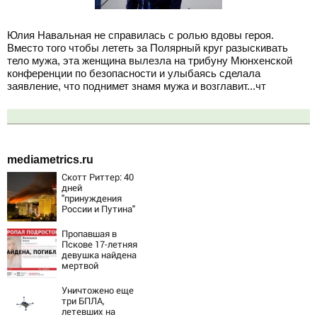
Юлия Навальная не справилась с ролью вдовы героя.
Вместо того чтобы лететь за Полярный круг разыскивать
тело мужа, эта женщина вылезла на трибуну Мюнхенской
конференции по безопасности и улыбаясь сделала
заявление, что поднимет знамя мужа и возглавит...чт
mediametrics.ru
Скотт Риттер: 40
дней
"принуждения
России и Путина"
резко приблизили
крах режима
Пропавшая в
Зеленского
Пскове 17-летняя
девушка найдена
мертвой
Уничтожено еще
три БПЛА,
летевших на