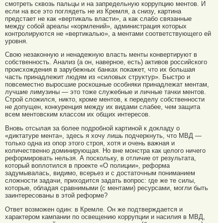
смотреть сквозь пальцы и на запредельную коррупцию ментов. И
если на все это поглядеть не из Кремля, а снизу, картина
предстает не как «вертикаль власти», а как слабо связанные
между собой ареалы «кормлений», администрация которых
контролируются не «вертикалью», а ментами соответствующего ей
уровня.
Свою незаконную и ненадежную власть менты конвертируют в
собственность. Анализ (а он, наверное, есть) активов российского
происхождения в зарубежных банках покажет, что их большая
часть принадлежит людям из «силовых структур». Быстро и
повсеместно выросшие роскошные особняки принадлежат ментам,
лучшие лимузины — это тоже служебные и личные тачки ментов.
Строй сложился, никто, кроме ментов, к переделу собственности
не допущен, конкуренция между их видами слабее, чем защита
всем ментовским классом их общих интересов.
Вновь отсылая за более подробной картиной к докладу о
«диктатуре мента», здесь я хочу лишь подчеркнуть, что МВД —
только одна из опор этого строя, хотя и очень важная и
количественно доминирующая. Но вне монстра как целого ничего
реформировать нельзя. А поскольку, в отличие от результата,
который воплотился в проекте «О полиции», реформа
задумывалась, видимо, всерьез и с достаточным пониманием
сложности задачи, приходится задать вопрос: где же те силы,
которые, обладая сравнимыми (с ментами) ресурсами, могли быть
заинтересованы в этой реформе?
Ответ возможен один: в Кремле. Он же подтверждается и
характером кампании по освещению коррупции и насилия в МВД,