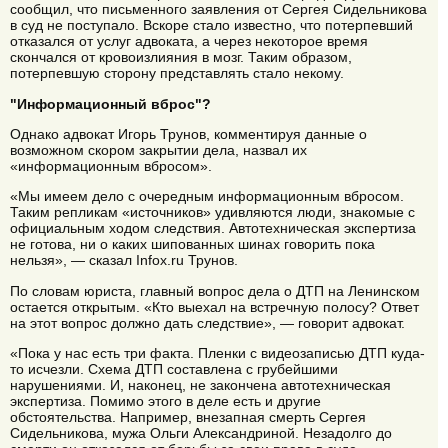
сообщил, что письменного заявления от Сергея Сидельникова
в суд не поступало. Вскоре стало известно, что потерпевший
отказался от услуг адвоката, а через некоторое время
скончался от кровоизлияния в мозг. Таким образом,
потерпевшую сторону представлять стало некому.
"Информационный вброс"?
Однако адвокат Игорь Трунов, комментируя данные о
возможном скором закрытии дела, назвал их
«информационным вбросом».
«Мы имеем дело с очередным информационным вбросом.
Таким репликам «источников» удивляются люди, знакомые с
официальным ходом следствия. Автотехническая экспертиза
не готова, ни о каких шипованных шинах говорить пока
нельзя», — сказал Infox.ru Трунов.
По словам юриста, главный вопрос дела о ДТП на Ленинском
остается открытым. «Кто выехал на встречную полосу? Ответ
на этот вопрос должно дать следствие», — говорит адвокат.
«Пока у нас есть три факта. Пленки с видеозаписью ДТП куда-
то исчезли. Схема ДТП составлена с грубейшими
нарушениями. И, наконец, не закончена автотехническая
экспертиза. Помимо этого в деле есть и другие
обстоятельства. Например, внезапная смерть Сергея
Сидельникова, мужа Ольги Александриной. Незадолго до