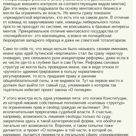
помощью внешнего контроля за соответствующим видом ментов).
Две эти меры уже подрывали бы основу ментовского бизнеса и
могли бы ограничить их власть. Но менты сразу показали
«президентской вертикали», кто есть кто на самом деле. В отличие
от команд по закручиванию гаек, команды либерального толка
просто не проходят по системе, не вписываясь в базовые интересы
ментов. Принципиальное отличие ментовского государства от
«полицейского»: это махновщина, а вовсе не полицейская
бюрократия западного образца и даже не советский тоталитаризм.
Само по себе то, что вещи нельзя было называть своими именами,
иначе крах идей путинской «вертикали» стал бы сразу чересчур
очевиден, уже связывало руки инициаторам реформы, даже если в
их числе где-то в глубине был и сам Путин. Реформа силовых
структур не могла быть проведена иначе, как в виде отказа от
«ручного» администрирования в пользу нормативного
регулирования, то есть придания праву и законам
общеобязательной силы, а не видимости. Тут на первое место и
должен был выйти тот самый суд, упоминания о котором так
тщательно избегает проект закона «О полиции».
У этого монстра есть одна уязвимая пята: это логика Конституции,
из которой никакие собственные полномочия «силовых структур»
по ограничению прав и свобод граждан не вытекают. Это
исключительная прерогатива судебной власти. К счастью,
например, возможность лишения свободы только по суду
закреплена здесь в такой категорической форме, что обойти ее
легально нет возможности. Впрочем, и такие попытки тоже
делаются, и проект «О полиции» в той части, в которой он,
например, пытается перевести в легальную сферу «проникновение