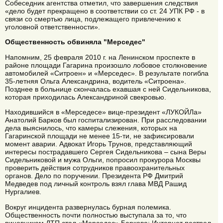
Собеседник агентства отметил, что завершения следствия
«дело будет прекращено в соответствии со ст. 24 УПК РФ - в
связи со смертью лица, подлежащего привлечению к
уголовной ответственности».
Общественность обвиняла "Мерседес"
Напомним, 25 февраля 2010 г. на Ленинском проспекте в
районе площади Гагарина произошло лобовое столкновение
автомобилей «Ситроен» и «Мерседес». В результате погибла
35-летняя Ольга Александрина, водитель «Ситроена».
Позднее в больнице скончалась ехавшая с ней Сидельникова,
которая приходилась Александриной свекровью.
Находившийся в «Мерседесе» вице-президент «ЛУКОЙЛа»
Анатолий Барков был госпитализирован. При расследовании
дела выяснилось, что камеры слежения, которых на
Гагаринской площади не менее 15-ти, не зафиксировали
момент аварии. Адвокат Игорь Трунов, представляющий
интересы пострадавшего Сергея Сидельникова – сына Веры
Сидельниковой и мужа Ольги, попросил прокурора Москвы
проверить действия сотрудников правоохранительных
органов. Дело по поручении. Президента РФ Дмитрий
Медведев под личный контроль взял глава МВД Рашид
Нургалиев.
Вокруг инцидента развернулась бурная полемика.
Общественность почти полностью выступала за то, что
виновником ДТП стал «Мерседес» Баркова: Интернет пестрел