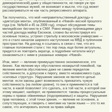
демократической) даже у общественности, не говоря уж про
государственных мужей, не возникает и мысли, что суд может
рассматриваться не как часть репрессивного аппарата.
Так получилось, что мой «неправительственный доклад» о
«диктатуре мента», опубликованный в «Новой» весной прошлого
года (см. №№44 и 45 за 2009 год), открыл обсуждение темы
милицейских бесчинств в СМИ. Ровно между публикациями двух
частей доклада майор Евсюков, словно бы иллюстрируя его
основные тезисы, устроил стрельбу в московском универсаме —
это и стало началом широкого наступления на МВД в публичном
пространстве. На доклад я ссылаюсь в связи с тем, что его
главные положения стали с тех пор лишь еще более актуальны,
придется их повторить вкратце, а подробнее читатели могут
ознакомиться с ними в указанных номерах «Новой».
Итак, мент — явление преимущественно экономическое, это
бизнес. Как явление мух обусловлено незакрытой помойкой, так
явление ментов обусловлено даже не самим переделом
собственности, а допуском к пирогу, вместо независимого суда,
«силовых структур». Нарушение законов не является целью
ментов: если законы дают возможность прихватить чужую
собственность (на любом уровне), то они и применяются в той
части, в какой позволяют это сделать, а в той части, в которой они
этому мешают, наоборот, не применяются: таковы процессуальные
нормы о правах обвиняемых (подозреваемых) и защиты. Нарушения
прав человека, с этой точки зрения, — явление не основное, а
сопутствующее, и говорить с ментами на таком языке — это то же
самое, что агитировать волков за права зайцев.