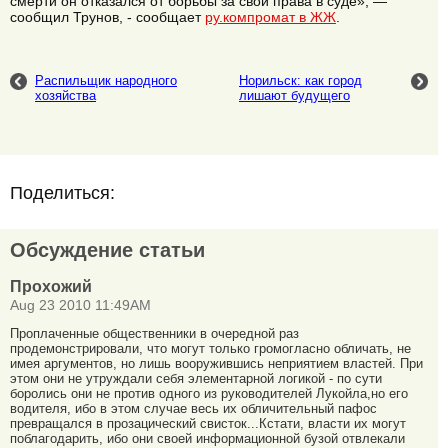
смерти он отказался от борьбы за свои права в суде», —
сообщил Трунов, - сообщает
ру.компромат в ЖЖ
.
Распильщик народного
Норильск: как город
хозяйства
лишают будущего
Поделиться:
Обсуждение статьи
Прохожий
Aug 23 2010 11:49AM
Проплаченные общественники в очередной раз
продемонстрировали, что могут только громогласно обличать, не
имея аргументов, но лишь вооружившись неприятием властей. При
этом они не утруждали себя элементарной логикой - по сути
боролись они не против одного из руководителей Лукойла,но его
водителя, ибо в этом случае весь их обличительный пафос
превращался в прозацический свисток...Кстати, власти их могут
поблагодарить, ибо они своей информационной бузой отвлекали