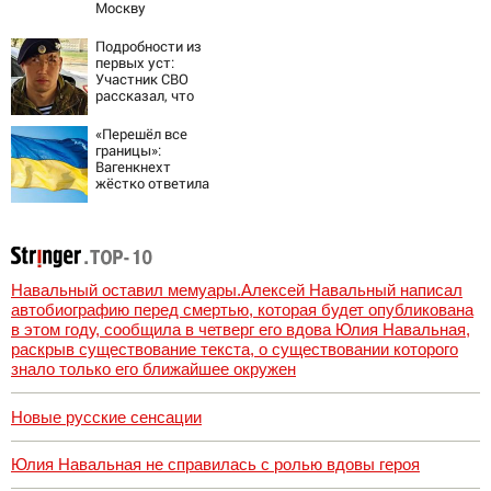
Москву
Подробности из
первых уст:
Участник СВО
рассказал, что
спасло его в
схватке с
«Перешёл все
медведем
границы»:
Вагенкнехт
жёстко ответила
послу Украины
Навальный оставил мемуары.Алексей Навальный написал
автобиографию перед смертью, которая будет опубликована
в этом году, сообщила в четверг его вдова Юлия Навальная,
раскрыв существование текста, о существовании которого
знало только его ближайшее окружен
Новые русские сенсации
Юлия Навальная не справилась с ролью вдовы героя