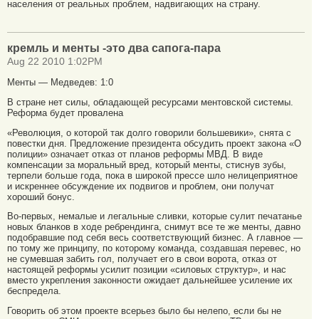
населения от реальных проблем, надвигающих на страну.
кремль и менты -это два сапога-пара
Aug 22 2010 1:02PM
Менты — Медведев: 1:0
В стране нет силы, обладающей ресурсами ментовской системы.
Реформа будет провалена
«Революция, о которой так долго говорили большевики», снята с
повестки дня. Предложение президента обсудить проект закона «О
полиции» означает отказ от планов реформы МВД. В виде
компенсации за моральный вред, который менты, стиснув зубы,
терпели больше года, пока в широкой прессе шло нелицеприятное
и искреннее обсуждение их подвигов и проблем, они получат
хороший бонус.
Во-первых, немалые и легальные сливки, которые сулит печатанье
новых бланков в ходе ребрендинга, снимут все те же менты, давно
подобравшие под себя весь соответствующий бизнес. А главное —
по тому же принципу, по которому команда, создавшая перевес, но
не сумевшая забить гол, получает его в свои ворота, отказ от
настоящей реформы усилит позиции «силовых структур», и нас
вместо укрепления законности ожидает дальнейшее усиление их
беспредела.
Говорить об этом проекте всерьез было бы нелепо, если бы не