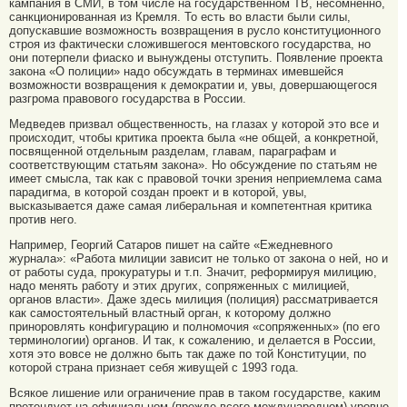
кампания в СМИ, в том числе на государственном ТВ, несомненно,
санкционированная из Кремля. То есть во власти были силы,
допускавшие возможность возвращения в русло конституционного
строя из фактически сложившегося ментовского государства, но
они потерпели фиаско и вынуждены отступить. Появление проекта
закона «О полиции» надо обсуждать в терминах имевшейся
возможности возвращения к демократии и, увы, довершающегося
разгрома правового государства в России.
Медведев призвал общественность, на глазах у которой это все и
происходит, чтобы критика проекта была «не общей, а конкретной,
посвященной отдельным разделам, главам, параграфам и
соответствующим статьям закона». Но обсуждение по статьям не
имеет смысла, так как с правовой точки зрения неприемлема сама
парадигма, в которой создан проект и в которой, увы,
высказывается даже самая либеральная и компетентная критика
против него.
Например, Георгий Сатаров пишет на сайте «Ежедневного
журнала»: «Работа милиции зависит не только от закона о ней, но и
от работы суда, прокуратуры и т.п. Значит, реформируя милицию,
надо менять работу и этих других, сопряженных с милицией,
органов власти». Даже здесь милиция (полиция) рассматривается
как самостоятельный властный орган, к которому должно
приноровлять конфигурацию и полномочия «сопряженных» (по его
терминологии) органов. И так, к сожалению, и делается в России,
хотя это вовсе не должно быть так даже по той Конституции, по
которой страна признает себя живущей с 1993 года.
Всякое лишение или ограничение прав в таком государстве, каким
претендует на официальном (прежде всего международном) уровне