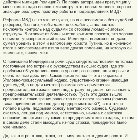
действий милиции (полиции?). По праву автора идеи презумпции у
меня только один вопрос к министру: это говорит человек, хорошо
знающий реальную практику работы в подразделениях МВД?
Реформа МВД не то что не нужна, но она невозможна без судебной
реформы, без того, чтобы даже не ослабить, а полностью
исключить контроль над судьями со стороны любых «силовых
структур». В отличие от большинства критиков проекта, это хорошо
понимает университетский юрист Медведев, возможно, он даже
сумел убедить в этом и наполовину юриста Путина, но в конечном
итоге в экс-президенте взяла верх другая половина, на которую он
«силовик», сиречь мент.
О понимании Медведевым роли суда свидетельствовали не только
постоянные его встречи с руководством высших судов, где эти
проблемы обсуждались пока на уровне разговоров, но и первые и
очень точные действия. Самое яркое из них — это поправка в
Уголовно-процессуальный кодекс, существенно ограничивающая
(для судей, а не для ментов!) возможность применения
предварительного заключения под стражу по делам, связанным с
предпринимательской деятельностью. Пусть это даже вышло
кривовато с точки зрения равенства всех перед законом (почему
такая привилегия именно для предпринимателей?), зато точно
попало в цель, подрывая основу ментовского бизнеса. Судебная
система, легшая под ментов, естественно, начала с саботажа
поправки, но потихоньку какие-то предприниматели то здесь, то там
в самом деле стали выходить из-под стражи, прецедентов было
уже немало.
Да, как в игре: атака, атака, но… мяч влетает в другие ворота. И