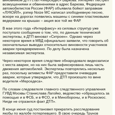
возмущениями и обвинениями в адрес Баркова, Федерация
автомобилистов России (ФАР) объявила бойкот заправкам
«ЛУКОЙЛ», рэпер Noize MC написал злободневную песню,
вскоре на дорогах появились машины с синими пластиковыми
ведерками на крышах – акция все той же ФАР.
В мае этого года «Интерфаксу» из силовых структур уже
поступало сообщение о том, что, по данным технической
экспертизы, в ДТП виноват «Ситроен». Однако через
некоторое время в МВД официально заявили, что говорить об
окончательных выводах относительно виновности участников
аварии преждевременно. По делу была назначена
независимая экспертиза.
Через некоторое время следствие обнародовало видеозаписи
с места аварии, но на них была зафиксирована лишь часть
движения автомобилей. Экспертизы повторялись несколько
раз, поскольку активисты ФАР предоставили очевидцев
аварии, которые утверждали, что ДТП произошло по вине
водителя «Мерседеса».
По словам следователя главного следственного управления
ГУВД Москвы Станислава Лагойко, ведомство «обращалось за
помощью и в ФСБ, и в ФСО, и в Минобороны, и в Роскосмос.
Нигде не отразился факт ДТП».
В конце июня суд постановил прекратить расследование
якобы по жалобе потерпевшего. В свою очередь Трунов