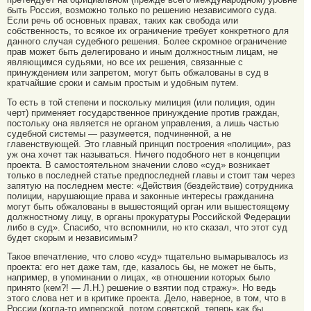
быть Россия, возможно только по решению независимого суда.
Если речь об основных правах, таких как свобода или
собственность, то всякое их ограничение требует конкретного для
данного случая судебного решения. Более скромное ограничение
прав может быть делегировано и иным должностным лицам, не
являющимся судьями, но все их решения, связанные с
принуждением или запретом, могут быть обжалованы в суд в
кратчайшие сроки и самым простым и удобным путем.
То есть в той степени и поскольку милиция (или полиция, один
черт) применяет государственное принуждение против граждан,
постольку она является не органом управления, а лишь частью
судебной системы — разумеется, подчиненной, а не
главенствующей. Это главный принцип построения «полиции», раз
уж она хочет так называться. Ничего подобного нет в концепции
проекта. В самостоятельном значении слово «суд» возникает
только в последней статье предпоследней главы и стоит там через
запятую на последнем месте: «Действия (бездействие) сотрудника
полиции, нарушающие права и законные интересы гражданина
могут быть обжалованы в вышестоящий орган или вышестоящему
должностному лицу, в органы прокуратуры Российской Федерации
либо в суд». Спасибо, что вспомнили, но кто сказал, что этот суд
будет скорым и независимым?
Такое впечатление, что слово «суд» тщательно вымарывалось из
проекта: его нет даже там, где, казалось бы, не может не быть,
например, в упоминании о лицах, «в отношении которых было
принято (кем?! — Л.Н.) решение о взятии под стражу». Но ведь
этого слова нет и в критике проекта. Дело, наверное, в том, что в
России (когда-то имперской, потом советской, теперь как бы