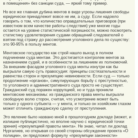
в помещения» без санкции суда, — яркий тому пример.
Но все же главная дубина ментов в виде угрозы лишения свободы
юридически принадлежит вовсе не им, а суду. Если надоело
говорить о том, что количество оправдательных приговоров (при
известном всем качестве работы следствия) уже многие годы
остается на уровне статистической погрешности, можно посмотреть
статистику удовлетворения судами обращений следователей о
взятии под стражу до рассмотрения уголовного дела по существу:
это 90-95% в пользу ментов.
Ментовское государство как строй нашло выход в полном
подчинении суда ментам. Это достигается контролем ментов за
назначением судей, и в особенности за лишением их полномочий.
За внешним фасадом уголовного суда менты изнутри как бы
выгрызли самую суть правосудия: принципы состязательности и
равенства сторон и презумпцию невиновности. Если суд — только
продолжение «органов», симулирующих борьбу с преступностью,
то уголовного и административного суда просто не существует.
Гражданский суд поражен коррупцией, но и туда проникли
ментовские механизмы: из гражданского права менты выгрызли
свободную волю сторон, считая, что усмотрение может быть
только у одного субъекта — у мента, и только он хозяйским глазом
может отличить гражданскую сделку от преступления.
Это явление было названо мной в прошлогоднем докладе (может, и
излишне публицистично, но вполне научно с юридической точки
зрения) «презумпцией правоты мента». Не знаю, читал ли доклад
Нургалиев, но открывая со своей стороны обсуждение проекта «О
полиции», он предложил формулу «презумпции законности»