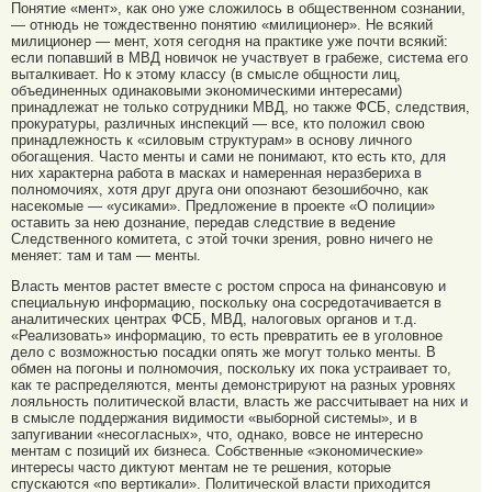
Понятие «мент», как оно уже сложилось в общественном сознании,
— отнюдь не тождественно понятию «милиционер». Не всякий
милиционер — мент, хотя сегодня на практике уже почти всякий:
если попавший в МВД новичок не участвует в грабеже, система его
выталкивает. Но к этому классу (в смысле общности лиц,
объединенных одинаковыми экономическими интересами)
принадлежат не только сотрудники МВД, но также ФСБ, следствия,
прокуратуры, различных инспекций — все, кто положил свою
принадлежность к «силовым структурам» в основу личного
обогащения. Часто менты и сами не понимают, кто есть кто, для
них характерна работа в масках и намеренная неразбериха в
полномочиях, хотя друг друга они опознают безошибочно, как
насекомые — «усиками». Предложение в проекте «О полиции»
оставить за нею дознание, передав следствие в ведение
Следственного комитета, с этой точки зрения, ровно ничего не
меняет: там и там — менты.
Власть ментов растет вместе с ростом спроса на финансовую и
специальную информацию, поскольку она сосредотачивается в
аналитических центрах ФСБ, МВД, налоговых органов и т.д.
«Реализовать» информацию, то есть превратить ее в уголовное
дело с возможностью посадки опять же могут только менты. В
обмен на погоны и полномочия, поскольку их пока устраивает то,
как те распределяются, менты демонстрируют на разных уровнях
лояльность политической власти, власть же рассчитывает на них и
в смысле поддержания видимости «выборной системы», и в
запугивании «несогласных», что, однако, вовсе не интересно
ментам с позиций их бизнеса. Собственные «экономические»
интересы часто диктуют ментам не те решения, которые
спускаются «по вертикали». Политической власти приходится