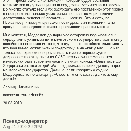
это — проект закона «О полиции», который будет воспринят
ментами как индульгенция на внесудебные бесчинства и грабежи.
Во многих статьях (если уж обсуждать его постатейно) этот проект
и поощряет ментовское усмотрение: нельзя, но «при наличии
достаточных оснований полагать» — можно. Это и есть, по
Нургалиеву, «презумпция законности действия милиции», а по
правде — возведение в «закон презумпции правоты мента».
Мне кажется, Медведев до поры мог осторожно подбираться к
сердцу или к уязвимой пяте ментовского государства лишь в силу
всеобщего непонимания того, что суд — это не обязательно менты,
что вообще-то может быть и по-другому, а не «как у нас». Но как
только, со скрипом повернувшись, какие-то первые судьи
добросовестно отпустили из СИЗО первых бизнесменов, вся
ментовская рать встрепенулась и с тихим криком: «Ведь так и до
Ходорковского может дойти!» — ударилась в ноги единому царю
ментовского государства. Дальше, если говорить о судьбе
Медведева, то по анекдоту: «Съесть-то он съесть, да кто ж ему
дасть!».
Леонид Никитинский
обозреватель «Новой»
20.08.2010
Псевдо-модератор
Aug 21 2010 2:22PM