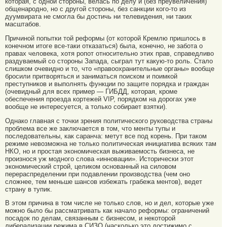
которая, с одной стороны, велась по делу и (без преувеличения)
общенародно, но с другой стороны, без санкции кого-то из
дуумвирата не смогла бы достичь ни телевидения, ни таких
масштабов.
Причиной попытки той реформы (от которой Кремлю пришлось в
конечном итоге все-таки отказаться) была, конечно, не забота о
правах человека, хотя ропот относительно этих прав, справедливо
раздуваемый со стороны Запада, сыграл тут какую-то роль. Стало
слишком очевидно и то, что «правоохранительные органы» вообще
бросили притворяться и заниматься поиском и поимкой
преступников и выполнять функции по защите порядка и граждан
(очевидный для всех пример — ГИБДД, которая, кроме
обеспечения проезда кортежей VIP, порядком на дорогах уже
вообще не интересуется, а только собирает взятки).
Однако главная с точки зрения политического руководства страны
проблема все же заключается в том, что менты тупы и
последовательны, как саранча: метут все под корень. При таком
режиме невозможна не только политическая инициатива всяких там
НКО, но и простая экономическая выживаемость бизнеса, не
произнося уж модного слова «инновации». Исторически этот
экономический строй, целиком основанный на силовом
перераспределении при подавлении производства (чем оно
сложнее, тем меньше шансов избежать грабежа ментов), ведет
страну в тупик.
В этом причина в том числе не только слов, но и дел, которые уже
можно было бы рассматривать как начало реформы: ограничений
посадок по делам, связанным с бизнесом, и некоторой
либерализации режима в СИЗО (насколько это достижимо с