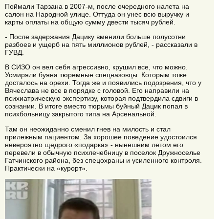
Поймали Тарзана в 2007-м, после очередного налета на
салон на Народной улице. Оттуда он унес всю выручку и
карты оплаты на общую сумму двести тысяч рублей.
- После задержания Дацику вменили больше полусотни
разбоев и ущерб на пять миллионов рублей, - рассказали в
ГУВД.
В СИЗО он вел себя агрессивно, крушил все, что можно.
Усмиряли буяна тюремные спецназовцы. Которым тоже
досталось на орехи. Тогда же и появились подозрения, что у
Вячеслава не все в порядке с головой. Его направили на
психиатрическую экспертизу, которая подтвердила сдвиги в
сознании. В итоге вместо тюрьмы буйный Дацик попал в
психбольницу закрытого типа на Арсенальной.
Там он неожиданно сменил гнев на милость и стал
прилежным пациентом. За хорошее поведение удостоился
невероятно щедрого «подарка» - нынешним летом его
перевели в обычную психлечебницу в поселок Дружноселье
Гатчинского района, без спецохраны и усиленного контроля.
Практически на «курорт».