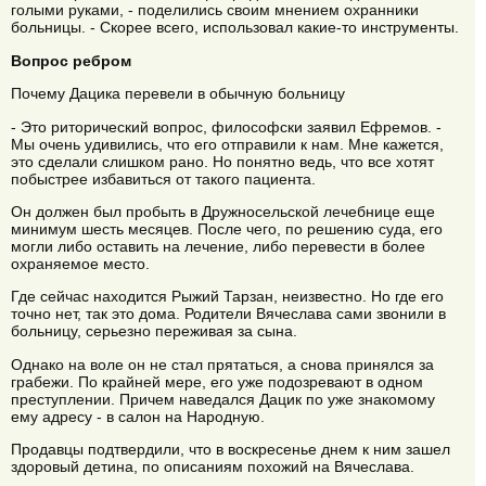
голыми руками, - поделились своим мнением охранники
больницы. - Скорее всего, использовал какие-то инструменты.
Вопрос ребром
Почему Дацика перевели в обычную больницу
- Это риторический вопрос, философски заявил Ефремов. -
Мы очень удивились, что его отправили к нам. Мне кажется,
это сделали слишком рано. Но понятно ведь, что все хотят
побыстрее избавиться от такого пациента.
Он должен был пробыть в Дружносельской лечебнице еще
минимум шесть месяцев. После чего, по решению суда, его
могли либо оставить на лечение, либо перевести в более
охраняемое место.
Где сейчас находится Рыжий Тарзан, неизвестно. Но где его
точно нет, так это дома. Родители Вячеслава сами звонили в
больницу, серьезно переживая за сына.
Однако на воле он не стал прятаться, а снова принялся за
грабежи. По крайней мере, его уже подозревают в одном
преступлении. Причем наведался Дацик по уже знакомому
ему адресу - в салон на Народную.
Продавцы подтвердили, что в воскресенье днем к ним зашел
здоровый детина, по описаниям похожий на Вячеслава.