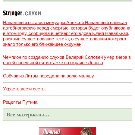
Навальный оставил мемуары.Алексей Навальный написал
автобиографию перед смертью, которая будет опубликована
в этом году, сообщила в четверг его вдова Юлия Навальная,
раскрыв существование текста, о существовании которого
знало только его ближайшее окружен
Чемпион по созданию слухов Валерий Соловей умер вчера в
своей панельной пятиэтажке на окраине Львова
Собчак из Литвы передала на волю маляву
Украсть все и сесть
Рецепты Путина
Все материалы…