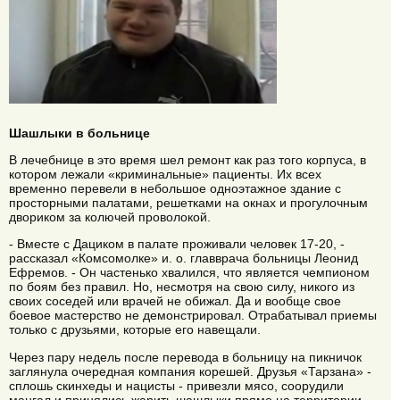
Шашлыки в больнице
В лечебнице в это время шел ремонт как раз того корпуса, в
котором лежали «криминальные» пациенты. Их всех
временно перевели в небольшое одноэтажное здание с
просторными палатами, решетками на окнах и прогулочным
двориком за колючей проволокой.
- Вместе с Дациком в палате проживали человек 17-20, -
рассказал «Комсомолке» и. о. главврача больницы Леонид
Ефремов. - Он частенько хвалился, что является чемпионом
по боям без правил. Но, несмотря на свою силу, никого из
своих соседей или врачей не обижал. Да и вообще свое
боевое мастерство не демонстрировал. Отрабатывал приемы
только с друзьями, которые его навещали.
Через пару недель после перевода в больницу на пикничок
заглянула очередная компания корешей. Друзья «Тарзана» -
сплошь скинхеды и нацисты - привезли мясо, соорудили
мангал и принялись жарить шашлыки прямо на территории