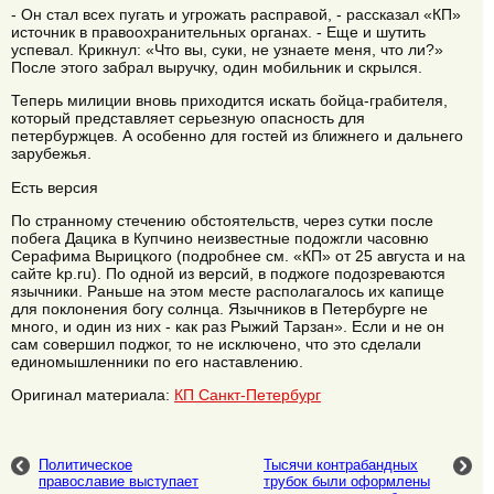
- Он стал всех пугать и угрожать расправой, - рассказал «КП»
источник в правоохранительных органах. - Еще и шутить
успевал. Крикнул: «Что вы, суки, не узнаете меня, что ли?»
После этого забрал выручку, один мобильник и скрылся.
Теперь милиции вновь приходится искать бойца-грабителя,
который представляет серьезную опасность для
петербуржцев. А особенно для гостей из ближнего и дальнего
зарубежья.
Есть версия
По странному стечению обстоятельств, через сутки после
побега Дацика в Купчино неизвестные подожгли часовню
Серафима Вырицкого (подробнее см. «КП» от 25 августа и на
сайте kp.ru). По одной из версий, в поджоге подозреваются
язычники. Раньше на этом месте располагалось их капище
для поклонения богу солнца. Язычников в Петербурге не
много, и один из них - как раз Рыжий Тарзан». Если и не он
сам совершил поджог, то не исключено, что это сделали
единомышленники по его наставлению.
Оригинал материала:
КП Санкт-Петербург
Политическое
Тысячи контрабандных
православие выступает
трубок были оформлены