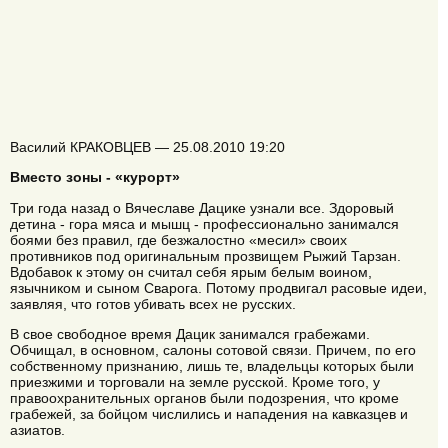
Василий КРАКОВЦЕВ — 25.08.2010 19:20
Вместо зоны - «курорт»
Три года назад о Вячеславе Дацике узнали все. Здоровый
детина - гора мяса и мышц - профессионально занимался
боями без правил, где безжалостно «месил» своих
противников под оригинальным прозвищем Рыжий Тарзан.
Вдобавок к этому он считал себя ярым белым воином,
язычником и сыном Сварога. Потому продвигал расовые идеи,
заявляя, что готов убивать всех не русских.
В свое свободное время Дацик занимался грабежами.
Обчищал, в основном, салоны сотовой связи. Причем, по его
собственному признанию, лишь те, владельцы которых были
приезжими и торговали на земле русской. Кроме того, у
правоохранительных органов были подозрения, что кроме
грабежей, за бойцом числились и нападения на кавказцев и
азиатов.