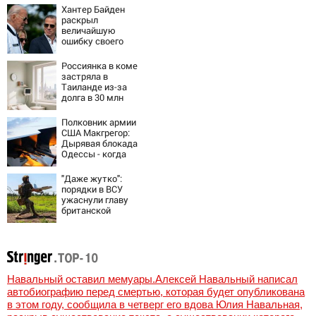
детей звезд в
Хантер Байден
вузы Москвы
раскрыл
величайшую
ошибку своего
отца:
бездействие
Россиянка в коме
против Трампа
застряла в
Таиланде из-за
долга в 30 млн
Полковник армии
США Макгрегор:
Дырявая блокада
Одессы - когда
же в
командовании
"Даже жутко":
ВМФ России за
порядки в ВСУ
это полетят
ужаснули главу
головы?
британской
армии
Навальный оставил мемуары.Алексей Навальный написал
автобиографию перед смертью, которая будет опубликована
в этом году, сообщила в четверг его вдова Юлия Навальная,