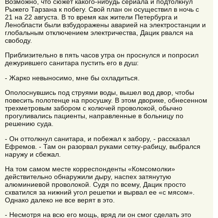
Возможно, что сюжет какого-нибудь сериала и подтолкнул
Рыжего Тарзана к побегу. Свой план он осуществил в ночь с
21 на 22 августа. В то время как жители Петербурга и
Ленобласти были взбудоражены аварией на электростанции и
глобальным отключением электричества, Дацик рвался на
свободу.
Приблизительно в пять часов утра он проснулся и попросил
дежурившего санитара пустить его в душ:
- Жарко невыносимо, мне бы охладиться.
Ополоснувшись под струями воды, вышел вод двор, чтобы
повесить полотенце на просушку. В этом дворике, обнесенном
трехметровым забором с колючей проволокой, обычно
прогуливались пациенты, направленные в больницу по
решению суда.
- Он оттолкнул санитара, и побежал к забору, - рассказал
Ефремов. - Там он разорвал руками сетку-рабицу, выбрался
наружу и сбежал.
На том самом месте корреспонденты «Комсомолки»
действительно обнаружили дыру, наспех затянутую
алюминиевой проволокой. Судя по всему, Дацик просто
схватился за нижний угол решетки и вырвал ее «с мясом».
Однако далеко не все верят в это.
- Несмотря на всю его мощь, вряд ли он смог сделать это