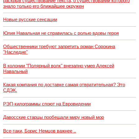
раскрыв существование текста, о существовании которого
знало только его ближайшее окружен
Новые русские сенсации
Юлия Навальная не справилась с ролью вдовы героя
Общественники требуют запретить роман Сорокина
"Наследие"
В колонии "Полярный волк" внезапно умер Алексей
Навальный
Какая компания по доставке самая отвратительная? Это
СДЭК.
РЭП-килограммы споют на Евровидении
Давосские старцы пообещали миру новый мор
Все-таки, Борис Немцов важнее ..