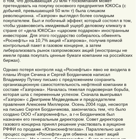
о том, что добывающая 20 млн т госкомпания может
претендовать на покупку основного предприятия ЮКОСа (с
добычей, превышающей 50 млн т) была слишком
революционна. «Газпром» выглядел более солидным
покупателем. Был и побочный эффект, который состоял в том,
чтобы уравновесить имиджевый ущерб деловому климату в
стране от «дела ЮКОСа» «царским подарком» иностранным
инвесторам. Для этого государство собиралось обменять
«Роснефть» на 10,7% акций «Газпрома», получив прямой
контрольный пакет в газовом концерне, а затем
либерализовать рынок газпромовских акций (иностранцы не
имели права покупать ценные бумаги компании на российских
биржах).
Однако потеря контроля над «Роснефтью» явно не входила в
планы Игоря Сечина и Сергей Богданчиков написал
Владимиру Путину письмо с предложением сохранить
организационную самостоятельность нефтяной компании в
составе «Газпрома». Началась тяжелая подковерная борьба,
которая шла с переменным успехом. Сначала выигрывал
«Газпром» с Дмитрием Медведевым и председателем
правления Алексеем Миллером. Осень 2004 года, несмотря
на письмо Сергея Богданчикова, закончилась тем, что было
создано ООО «Газпромнефть», а г-н Богданчиков был
назначен его генеральным директором. Совет директоров
газового концерна принял решение участвовать в аукционе
РФФИ по продаже «Юганскнефтегаза». Параллельно шел
процесс оценки «Роснефти» для обмена на пакет акций