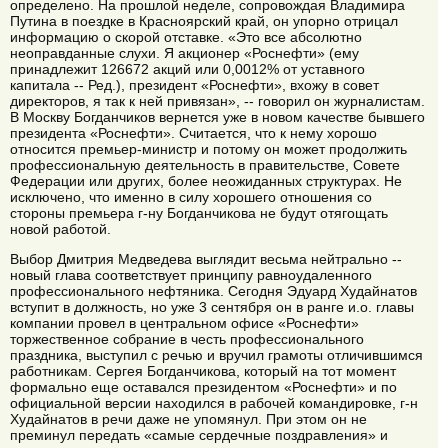
определено. На прошлой неделе, сопровождая Владимира
Путина в поездке в Красноярский край, он упорно отрицал
информацию о скорой отставке. «Это все абсолютно
неоправданные слухи. Я акционер «Роснефти» (ему
принадлежит 126672 акций или 0,0012% от уставного
капитала -- Ред.), президент «Роснефти», вхожу в совет
директоров, я так к ней привязан», -- говорил он журналистам.
В Москву Богданчиков вернется уже в новом качестве бывшего
президента «Роснефти». Считается, что к нему хорошо
относится премьер-министр и потому он может продолжить
профессиональную деятельность в правительстве, Совете
Федерации или других, более неожиданных структурах. Не
исключено, что именно в силу хорошего отношения со
стороны премьера г-ну Богданчикова не будут отягощать
новой работой.
Выбор Дмитрия Медведева выглядит весьма нейтрально --
новый глава соответствует принципу равноудаленного
профессионального нефтяника. Сегодня Эдуард Худайнатов
вступит в должность, но уже 3 сентября он в ранге и.о. главы
компании провел в центральном офисе «Роснефти»
торжественное собрание в честь профессионального
праздника, выступил с речью и вручил грамоты отличившимся
работникам. Сергея Богданчикова, который на тот момент
формально еще оставался президентом «Роснефти» и по
официальной версии находился в рабочей командировке, г-н
Худайнатов в речи даже не упомянул. При этом он не
преминул передать «самые сердечные поздравления» и