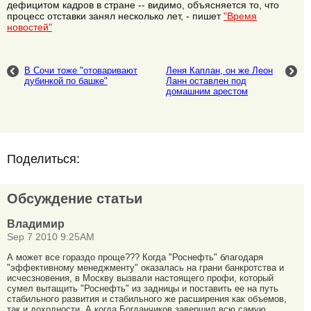
дефицитом кадров в стране -- видимо, объясняется то, что
процесс отставки занял несколько лет, - пишет
"Время
новостей"
В Сочи тоже "отоваривают
Леня Каплан, он же Леон
дубинкой по башке"
Ланн оставлен под
домашним арестом
Поделиться:
Обсуждение статьи
Владимир
Sep 7 2010 9:25AM
А может все гораздо проще??? Когда "Роснефть" благодаря
"эффективному менеджменту" оказалась на грани банкротства и
исчесзновения, в Москву вызвали настоящего профи, который
сумел вытащить "Роснефть" из задницы и поставить ее на путь
стабильного развития и стабильного же расширения как объемов,
так и доходности. А когда Богданчиков завершил всю самую