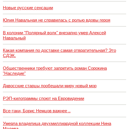
Новые русские сенсации
Юлия Навальная не справилась с ролью вдовы героя
В колонии "Полярный волк" внезапно умер Алексей
Навальный
Какая компания по доставке самая отвратительная? Это
СДЭК.
Общественники требуют запретить роман Сорокина
"Наследие"
Давосские старцы пообещали миру новый мор
РЭП-килограммы споют на Евровидении
Все-таки, Борис Немцов важнее ..
Умерла владелица двухмиллиардной коллекции Нина
Молева