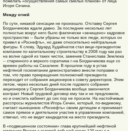
пожелать «осуществления самых смелых планов» от лица
Игоря Сечина.
Между огней
По сути, никакой сенсации не произошло. Отставку Сергея
Богданчикова ждали давно. За последние несколько лет
полностью вокруг него было фактически «зачищено» кадровое
пространство -- были убраны не только все люди, которых он
привел в «Роснефть», но даже относительно нейтральные
фигуры. К слову, Эдуард Худайнатов стал вице-президентом
компании по капитальному строительству в 2008 году как раз
на волне одной из таких чисток, заменив Станислава Землюка
-- старинного и верного соратника г-на Богданчикова еще со
времен работы на Сахалине. В прошлом году в устав
нефтяной госкомпании демонстративно внесли поправки о
том, что право прекращения полномочий президента
переходит от собрания акционеров к совету директоров. Этим
летом, через несколько дней после годового собрания
акционеров у Сергея Богданчикова вообще закончился
контракт. Новый трудовой договор ему так и не предложили,
но и очистить кабинет до сих пор не просили. На настойчивые
расспросы журналистов Игорь Сечин, который, по-видимому,
считает нынешнюю «Роснефть» своим детищем и принимает
самое прямое и деятельное участие в управлении компанией,
отвечал, что не видит кандидатов на место президента.
В «подвешенном состоянии» глава крупнейшей нефтяной
компании России с годовой добычей около 120 млн т и