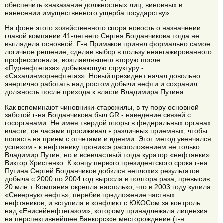
обеспечить «наказание должностных лиц, виновных в
нанесении имущественного ущерба государству».
На фоне этого хозяйственного спора новость о назначении
главой компании 41-летнего Сергея Богданчикова тогда не
выглядела основной. Г-н Примаков принял формально самое
логичное решение, сделав выбор в пользу неангажированного
профессионала, возглавлявшего вторую после
«Пурнефтегаза» добывающую структуру -
«Сахалинморнефтегаз». Новый президент начал довольно
энергично работать над ростом добычи нефти и сохранил
должность после прихода к власти Владимира Путина.
Как вспоминают чиновники-старожилы, в ту пору основной
заботой г-на Богданчикова был GR - наведение связей с
госорганами. Не имея твердой опоры в федеральных органах
власти, он часами просиживал в различных приемных, чтобы
попасть на прием с отчетами и идеями. Этот метод увенчался
успехом - к нефтянику проникся расположением не только
Владимир Путин, но и всевластный тогда куратор «нефтянки»
Виктор Христенко. К концу первого президентского срока г-на
Путина Сергей Богданчиков добился неплохих результатов:
добыча с 2000 по 2004 год выросла в полтора раза, превысив
20 млн т. Компания окрепла настолько, что в 2003 году купила
«Северную нефть», перебив предложение частных
нефтяников, и вступила в конфликт с ЮКОСом за контроль
над «Енисейнефтегазом», которому принадлежала лицензия
на перспективнейшее Ванкорское месторождение (г-н