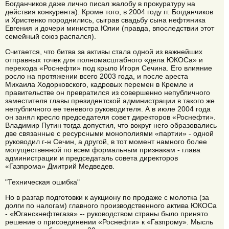
Богданчиков даже лично писал жалобу в прокуратуру на
действия конкурента). Кроме того, в 2004 году гг. Богданчиков
и Христенко породнились, сыграв свадьбу сына нефтяника
Евгения и дочери министра Юлии (правда, впоследствии этот
семейный союз распался).
Считается, что битва за активы стала одной из важнейших
отправных точек для полномасштабного «дела ЮКОСа» и
перехода «Роснефти» под крыло Игоря Сечина. Его влияние
росло на протяжении всего 2003 года, и после ареста
Михаила Ходорковского, кадровых перемен в Кремле и
правительстве он превратился из совершенно непубличного
заместителя главы президентской администрации в такого же
непубличного ее теневого руководителя. А в июле 2004 года
он занял кресло председателя совет директоров «Роснефти».
Владимир Путин тогда допустил, что вокруг него образовались
две связанные с ресурсными монополиями «партии» - одной
руководил г-н Сечин, а другой, в тот момент намного более
могущественной по всем формальным признакам - глава
администрации и председаталь совета директоров
«Газпрома» Дмитрий Медведев.
"Техническая ошибка"
Но в разгар подготовки к аукциону по продаже с молотка (за
долги по налогам) главного производственного актива ЮКОСа
- «Юганскнефтегаза» -- руководством страны было принято
решение о присоединении «Роснефти» к «Газпрому». Мысль