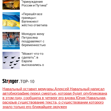
"принуждения
России и Путина"
резко приблизили
крах режима
«Перешёл все
Зеленского
границы»:
Вагенкнехт
жёстко ответила
послу Украины
Молодую жену
Петросяна
поздравляют с
беременностью
"Может что-то
сделать": в
Европе
высказались о
нападении России
Навальный оставил мемуары.Алексей Навальный написал
автобиографию перед смертью, которая будет опубликована
в этом году, сообщила в четверг его вдова Юлия Навальная,
раскрыв существование текста, о существовании которого
знало только его ближайшее окружен