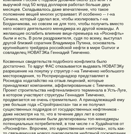
выручкой под 50 млрд долларов работал больше двух
месяцев. Складывалось даже впечатление, что такое
положение вещей многих устраивает. И особенно -- г-на
Сечина, который сделал все, чтобы изолировать г-на
Богданчикова, но совсем не для того, чтобы получить вместо
него нового деятельного менеджера из другой команды. А
желающие ослабить влияние вице-премьера на «Роснефть»
были и есть. В роли раздражителя, судя по всему, выступал
другой близкий соратник Владимира Путина, основатель
крупнейшего трейдера российской нефти в мире Gunvor и
совладелец НОВАТЭКа Геннадий Тимченко.
Косвенных свидетельств подобного конфликта было
достаточно. То вдруг ФАС отказывается выдавать НОВАТЭКу
разрешение на покупку у структур г-на Тимченко небольшого
месторождения, то Росприроднадзор представляет в
Роснедра ходатайство на отзыв лицензий, которые
принадлежат компаниям, аффилированным с Тимченко.
Проект строительства нефтеналивного терминала в Усть-Луге,
в котором участвуют структуры Геннадия Тимченко,
продвигается не очень стремительно. А принадлежащий ему
уже больше года «Стройтрансгаз» так и не получил
существенных подрядов от государственных нефтяников -
даже несмотря на то, что в течение двух лет в совет
директоров компании были делегированы топ-менеджеры
потенциальных потребителей, в том числе г-н Худайнатов от
«Роснефти». Впрочем, это единственная «ниточка», хоть как-
то связывающая нового руководителя нефтяной госкомпании