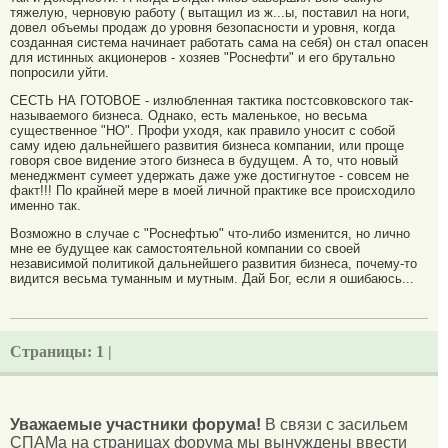
тяжелую, черновую работу ( вытащил из ж...ы, поставил на ноги,
довел объемы продаж до уровня безопасности и уровня, когда
созданная система начинает работать сама на себя) он стал опасен
для истинных акционеров - хозяев "Роснефти" и его брутально
попросили уйти.
СЕСТЬ НА ГОТОВОЕ - излюбленная тактика постсовковского так-
называемого бизнеса. Однако, есть маленькое, но весьма
существенное "НО". Профи уходя, как правило уносит с собой
саму идею дальнейшего развития бизнеса компании, или проще
говоря свое видение этого бизнеса в будущем. А то, что новый
менеджмент сумеет удержать даже уже достигнутое - совсем не
факт!!! По крайней мере в моей личной практике все происходило
именно так.
Возможно в случае с "Роснефтью" что-либо изменится, но лично
мне ее будущее как самостоятельной компании со своей
независимой политикой дальнейшего развития бизнеса, почему-то
видится весьма туманным и мутным. Дай Бог, если я ошибаюсь...
Страницы:
1 |
Уважаемые участники форума!
В связи с засильем
СПАМа на страницах форума мы вынуждены ввести