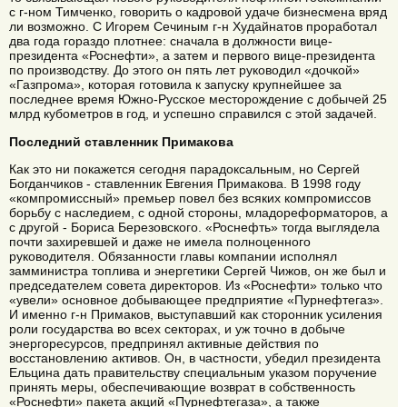
с г-ном Тимченко, говорить о кадровой удаче бизнесмена вряд
ли возможно. С Игорем Сечиным г-н Худайнатов проработал
два года гораздо плотнее: сначала в должности вице-
президента «Роснефти», а затем и первого вице-президента
по производству. До этого он пять лет руководил «дочкой»
«Газпрома», которая готовила к запуску крупнейшее за
последнее время Южно-Русское месторождение с добычей 25
млрд кубометров в год, и успешно справился с этой задачей.
Последний ставленник Примакова
Как это ни покажется сегодня парадоксальным, но Сергей
Богданчиков - ставленник Евгения Примакова. В 1998 году
«компромиссный» премьер повел без всяких компромиссов
борьбу с наследием, с одной стороны, младореформаторов, а
с другой - Бориса Березовского. «Роснефть» тогда выглядела
почти захиревшей и даже не имела полноценного
руководителя. Обязанности главы компании исполнял
замминистра топлива и энергетики Сергей Чижов, он же был и
председателем совета директоров. Из «Роснефти» только что
«увели» основное добывающее предприятие «Пурнефтегаз».
И именно г-н Примаков, выступавший как сторонник усиления
роли государства во всех секторах, и уж точно в добыче
энергоресурсов, предпринял активные действия по
восстановлению активов. Он, в частности, убедил президента
Ельцина дать правительству специальным указом поручение
принять меры, обеспечивающие возврат в собственность
«Роснефти» пакета акций «Пурнефтегаза», а также