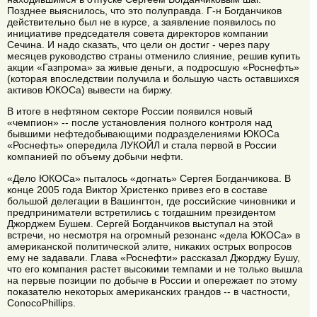
Позднее выяснилось, что это полуправда. Г-н Богданчиков
действительно был не в курсе, а заявление появилось по
инициативе председателя совета директоров компании
Сечина. И надо сказать, что цели он достиг - через пару
месяцев руководство страны отменило слияние, решив купить
акции «Газпрома» за живые деньги, а подросшую «Роснефть»
(которая впоследствии получила и большую часть оставшихся
активов ЮКОСа) вывести на биржу.
В итоге в нефтяном секторе России появился новый
«чемпион» -- после установления полного контроля над
бывшими нефтедобывающими подразделениями ЮКОСа
«Роснефть» опередила ЛУКОЙЛ и стала первой в России
компанией по объему добычи нефти.
«Дело ЮКОСа» пыталось «догнать» Сергея Богданчикова. В
конце 2005 года Виктор Христенко привез его в составе
большой делегации в Вашингтон, где российские чиновники и
предприниматели встретились с тогдашним президентом
Джорджем Бушем. Сергей Богданчиков выступал на этой
встречи, но несмотря на огромный резонанс «дела ЮКОСа» в
американской политической элите, никаких острых вопросов
ему не задавали. Глава «Роснефти» рассказал Джорджу Бушу,
что его компания растет высокими темпами и не только вышла
на первые позиции по добыче в России и опережает по этому
показателю некоторых американских грандов -- в частности,
ConocoPhillips.