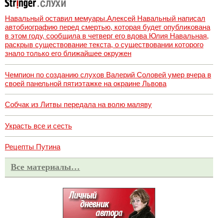
Навальный оставил мемуары.Алексей Навальный написал
автобиографию перед смертью, которая будет опубликована
в этом году, сообщила в четверг его вдова Юлия Навальная,
раскрыв существование текста, о существовании которого
знало только его ближайшее окружен
Чемпион по созданию слухов Валерий Соловей умер вчера в
своей панельной пятиэтажке на окраине Львова
Собчак из Литвы передала на волю маляву
Украсть все и сесть
Рецепты Путина
Все материалы…