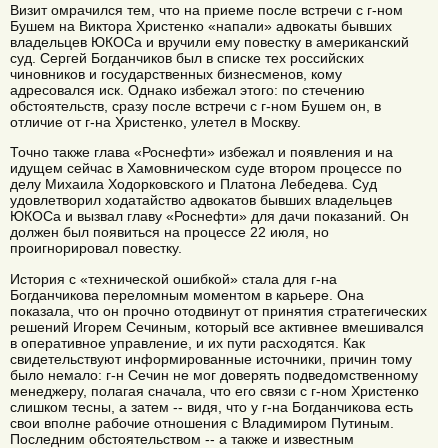
Визит омрачился тем, что на приеме после встречи с г-ном
Бушем на Виктора Христенко «напали» адвокаты бывших
владельцев ЮКОСа и вручили ему повестку в американский
суд. Сергей Богданчиков был в списке тех российских
чиновников и государственных бизнесменов, кому
адресовался иск. Однако избежал этого: по стечению
обстоятельств, сразу после встречи с г-ном Бушем он, в
отличие от г-на Христенко, улетел в Москву.
Точно также глава «Роснефти» избежал и появления и на
идущем сейчас в Хамовническом суде втором процессе по
делу Михаила Ходорковского и Платона Лебедева. Суд
удовлетворил ходатайство адвокатов бывших владельцев
ЮКОСа и вызвал главу «Роснефти» для дачи показаний. Он
должен был появиться на процессе 22 июля, но
проигнорировал повестку.
История с «технической ошибкой» стала для г-на
Богданчикова переломным моментом в карьере. Она
показала, что он прочно отодвинут от принятия стратегических
решений Игорем Сечиным, который все активнее вмешивался
в оперативное управление, и их пути расходятся. Как
свидетельствуют информированные источники, причин тому
было немало: г-н Сечин не мог доверять подведомственному
менеджеру, полагая сначала, что его связи с г-ном Христенко
слишком тесны, а затем -- видя, что у г-на Богданчикова есть
свои вполне рабочие отношения с Владимиром Путиным.
Последним обстоятельством -- а также и известным