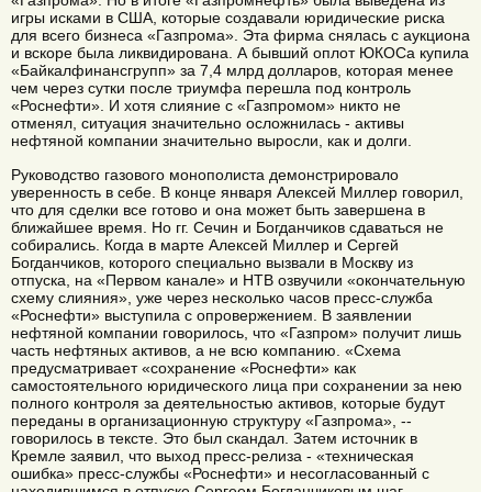
«Газпрома». Но в итоге «Газпромнефть» была выведена из
игры исками в США, которые создавали юридические риска
для всего бизнеса «Газпрома». Эта фирма снялась с аукциона
и вскоре была ликвидирована. А бывший оплот ЮКОСа купила
«Байкалфинансгрупп» за 7,4 млрд долларов, которая менее
чем через сутки после триумфа перешла под контроль
«Роснефти». И хотя слияние с «Газпромом» никто не
отменял, ситуация значительно осложнилась - активы
нефтяной компании значительно выросли, как и долги.
Руководство газового монополиста демонстрировало
уверенность в себе. В конце января Алексей Миллер говорил,
что для сделки все готово и она может быть завершена в
ближайшее время. Но гг. Сечин и Богданчиков сдаваться не
собирались. Когда в марте Алексей Миллер и Сергей
Богданчиков, которого специально вызвали в Москву из
отпуска, на «Первом канале» и НТВ озвучили «окончательную
схему слияния», уже через несколько часов пресс-служба
«Роснефти» выступила с опровержением. В заявлении
нефтяной компании говорилось, что «Газпром» получит лишь
часть нефтяных активов, а не всю компанию. «Схема
предусматривает «сохранение «Роснефти» как
самостоятельного юридического лица при сохранении за нею
полного контроля за деятельностью активов, которые будут
переданы в организационную структуру «Газпрома», --
говорилось в тексте. Это был скандал. Затем источник в
Кремле заявил, что выход пресс-релиза - «техническая
ошибка» пресс-службы «Роснефти» и несогласованный с
находившимся в отпуске Сергеем Богданчиковым шаг.