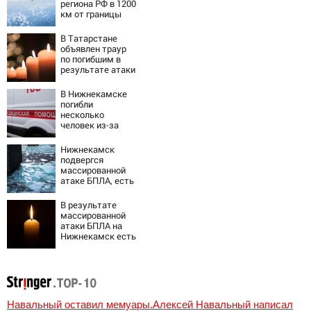
региона РФ в 1200
км от границы
В Татарстане
объявлен траур
по погибшим в
результате атаки
БПЛА на
Нижнекамск
В Нижнекамске
погибли
несколько
человек из-за
массированной
атаки БПЛА
Нижнекамск
подвергся
массированной
атаке БПЛА, есть
погибшие
В результате
массированной
атаки БПЛА на
Нижнекамск есть
погибшие
Навальный оставил мемуары.Алексей Навальный написал