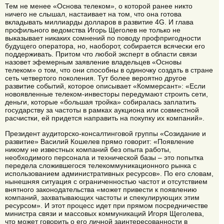
Тем не менее «Основа телеком», о которой ранее никто
ничего не слышал, настаивает на том, что она готова
вкладывать миллиарды долларов в развитие 4G. И глава
профильного ведомства Игорь Щеголев не только не
выказывает никаких сомнений по поводу профпригодности
будущего оператора, но, наоборот, собирается всячески его
поддерживать. Притом что любой эксперт в области связи
назовет эфемерным заявление владельцев «Основы
телеком» о том, что они способны в одиночку создать в стране
сеть четвертого поколения. Тут более вероятно другое
развитие событий, которое описывает «Коммерсант»: «Если
новоявленные телеком-инвесторы передумают строить сети,
деньги, которые «большая тройка» собиралась заплатить
государству за частоты в рамках аукциона или совместной
расчистки, ей придется направить на покупку их компаний».
Президент аудиторско-консалтинговой группы «Созидание и
развитие» Василий Кошелев прямо говорит: «Появление
никому не известных компаний без опыта работы,
необходимого персонала и технической базы – это попытка
передела сложившегося телекоммуникационного рынка с
использованием административных ресурсов». По его словам,
нынешняя ситуация с ограниченностью частот и отсутствием
внятного законодательства «может привести к появлению
компаний, захватывающих частоты и спекулирующих этим
ресурсом». И этот процесс идет при прямом посредничестве
министра связи и массовых коммуникаций Игоря Щеголева,
что может говорить о его личной заинтересованности в