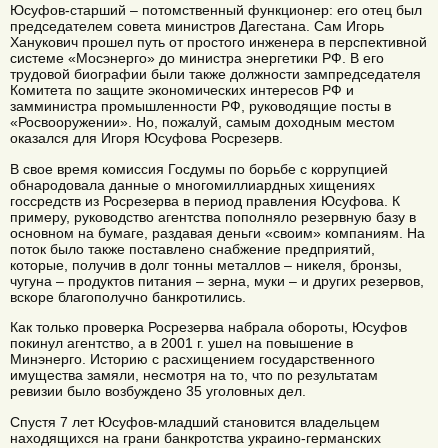
Юсуфов-старший – потомственный функционер: его отец был
председателем совета министров Дагестана. Сам Игорь
Ханукович прошел путь от простого инженера в перспективной
системе «Мосэнерго» до министра энергетики РФ. В его
трудовой биографии были также должности зампредседателя
Комитета по защите экономических интересов РФ и
замминистра промышленности РФ, руководящие посты в
«Росвооружении». Но, пожалуй, самым доходным местом
оказался для Игоря Юсуфова Росрезерв.
В свое время комиссия Госдумы по борьбе с коррупцией
обнародовала данные о многомиллиардных хищениях
госсредств из Росрезерва в период правления Юсуфова. К
примеру, руководство агентства пополняло резервную базу в
основном на бумаге, раздавая деньги «своим» компаниям. На
поток было также поставлено снабжение предприятий,
которые, получив в долг тонны металлов – никеля, бронзы,
чугуна – продуктов питания – зерна, муки – и других резервов,
вскоре благополучно банкротились.
Как только проверка Росрезерва набрала обороты, Юсуфов
покинул агентство, а в 2001 г. ушел на повышение в
Минэнерго. Историю с расхищением государственного
имущества замяли, несмотря на то, что по результатам
ревизии было возбуждено 35 уголовных дел.
Спустя 7 лет Юсуфов-младший становится владельцем
находящихся на грани банкротства украино-германских