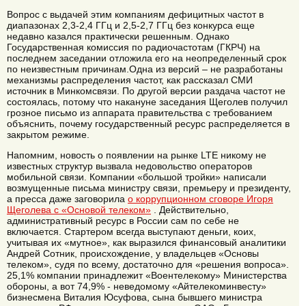
Вопрос с выдачей этим компаниям дефицитных частот в
диапазонах 2,3-2,4 ГГц и 2,5-2,7 ГГц без конкурса еще
недавно казался практически решенным. Однако
Государственная комиссия по радиочастотам (ГКРЧ) на
последнем заседании отложила его на неопределенный срок
по неизвестным причинам.Одна из версий – не разработаны
механизмы распределения частот, как рассказал СМИ
источник в Минкомсвязи. По другой версии раздача частот не
состоялась, потому что накануне заседания Щеголев получил
грозное письмо из аппарата правительства с требованием
объяснить, почему государственный ресурс распределяется в
закрытом режиме.
Напомним, новость о появлении на рынке LTE никому не
известных структур вызвала недовольство операторов
мобильной связи. Компании «большой тройки» написали
возмущенные письма министру связи, премьеру и президенту,
а пресса даже заговорила
о коррупционном сговоре Игоря
Щеголева с «Основой телеком»
. Действительно,
административный ресурс в России сам по себе не
включается. Стартером всегда выступают деньги, коих,
учитывая их «мутное», как выразился финансовый аналитики
Андрей Сотник, происхождение, у владельцев «Основы
телеком», судя по всему, достаточно для «решения вопроса».
25,1% компании принадлежит «Воентелекому» Министерства
обороны, а вот 74,9% - неведомому «Айтелекоминвесту»
бизнесмена Виталия Юсуфова, сына бывшего министра