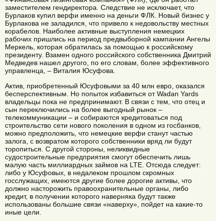
заместителем гендиректора. Следствие не исключает, что
Бурлаков купил верфи именно на деньги ФЛК. Новый бизнес у
Бурлакова не заладился, что привело к недовольству местных
корабелов. Наиболее активные выступления немецких
рабочих пришлись на период предвыборной кампании Ангелы
Меркель, которая обратилась за помощью к российскому
президенту. Взамен одного российского собственника Дмитрий
Медведев нашел другого, по его словам, более эффективного
управленца, – Виталия Юсуфова.
Актив, приобретенный Юсуфовыми за 40 млн евро, оказался
бесперспективным. Но попыток избавиться от Wadan Yards
владельцы пока не предпринимают. В связи с тем, что отец и
сын переключились на более выгодный рынок –
телекоммуникации – и собираются кредитоваться под
строительство сети нового поколения в одном из госбанков,
можно предположить, что немецкие верфи станут частью
залога, с возвратом которого собственники вряд ли будут
торопиться. С другой стороны, неликвидные
судостроительные предприятия смогут обеспечить лишь
малую часть миллиардных займов на LTE. Отсюда следует:
либо у Юсуфовых, в недалеком прошлом скромных
госслужащих, имеются другие более дорогие активы, что
должно насторожить правоохранительные органы, либо
кредит, в получении которого наверняка будут также
использованы большие связи «наверху», пойдет на какие-то
иные цели.