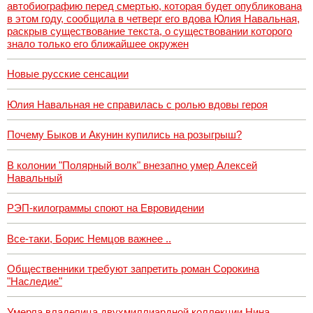
автобиографию перед смертью, которая будет опубликована
в этом году, сообщила в четверг его вдова Юлия Навальная,
раскрыв существование текста, о существовании которого
знало только его ближайшее окружен
Новые русские сенсации
Юлия Навальная не справилась с ролью вдовы героя
Почему Быков и Акунин купились на розыгрыш?
В колонии "Полярный волк" внезапно умер Алексей
Навальный
РЭП-килограммы споют на Евровидении
Все-таки, Борис Немцов важнее ..
Общественники требуют запретить роман Сорокина
"Наследие"
Умерла владелица двухмиллиардной коллекции Нина