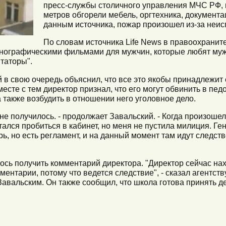
пресс-службы столичного управления МЧС РФ, 
метров обгорели мебель, оргтехника, документа
данным источника, пожар произошел из-за неис
По словам источника Life News в правоохраните
нографическими фильмами для мужчин, которые любят муж
таторы".
в свою очередь объяснил, что все это якобы принадлежит е
 Вместе с тем директор признал, что его могут обвинить в п
а также возбудить в отношении него уголовное дело.
 не получилось. - продолжает Завальский. - Когда произоше
ался пробиться в кабинет, но меня не пустила милиция. Ге
рь, но есть регламент, и на данный момент там идут следств
ось получить комментарий директора. "Директор сейчас на
мментарии, потому что ведется следствие", - сказал агентст
Завальским. Он также сообщил, что школа готова принять д