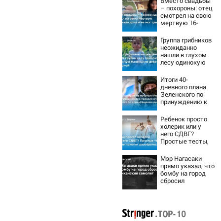
Вместо свадьбы
– похороны: отец
смотрел на свою
мертвую 16-
летнюю дочь и не
мог сдержать
Группа грибников
слезы
неожиданно
нашли в глухом
лесу одинокую
испуганную
маленькую
Итоги 40-
девочку с
дневного плана
игрушкой
Зеленского по
принуждению к
миру: как
ответила Россия,
Ребенок просто
полный разбор
холерик или у
провала операции
него СДВГ?
Украины от
Простые тесты,
военкора Коца
которые помогут
разобраться
Мэр Нагасаки
прямо указал, что
бомбу на город
сбросил
американский
самолет