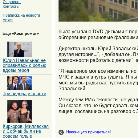
О проекте
Контакты
Подписка на новости
Архив
была усыпана DVD-дисками с пор
Еще «Компромат»
обгоревшие резиновые фаллоими
Директор школы Юрий Завальский 
другая история...", - добавил он.
возможности работать с детьми", 
Юлия Навальная не
справилась с ролью
вдовы героя
"Я наверное мог все изменить, но
МЧС и зашли внутрь тушить. Я пыт
мол, мы бы рады вас пустить внут
Завальский.
Три пидора у власти
Между тем РИА "Новости" не удал
Он сказал, что не будет давать ко
лицея, сославшись на разговор с 
Киркоров, Милявская
и Собчак были не
Наконец-то приодеться!
совсем голые