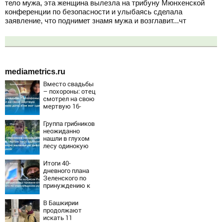
тело мужа, эта женщина вылезла на трибуну Мюнхенской
конференции по безопасности и улыбаясь сделала
заявление, что поднимет знамя мужа и возглавит...чт
mediametrics.ru
Вместо свадьбы
– похороны: отец
смотрел на свою
мертвую 16-
летнюю дочь и не
мог сдержать
Группа грибников
слезы
неожиданно
нашли в глухом
лесу одинокую
испуганную
маленькую
Итоги 40-
девочку с
дневного плана
игрушкой
Зеленского по
принуждению к
миру: как
ответила Россия,
В Башкирии
полный разбор
продолжают
провала операции
искать 11