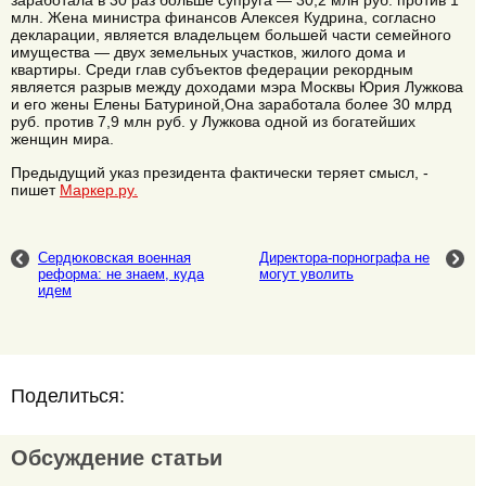
заработала в 30 раз больше супруга — 30,2 млн руб. против 1
млн. Жена министра финансов Алексея Кудрина, согласно
декларации, является владельцем большей части семейного
имущества — двух земельных участков, жилого дома и
квартиры. Среди глав субъектов федерации рекордным
является разрыв между доходами мэра Москвы Юрия Лужкова
и его жены Елены Батуриной,Она заработала более 30 млрд
руб. против 7,9 млн руб. у Лужкова одной из богатейших
женщин мира.
Предыдущий указ президента фактически теряет смысл, -
пишет
Маркер.ру.
Сердюковская военная
Директора-порнографа не
реформа: не знаем, куда
могут уволить
идем
Поделиться:
Обсуждение статьи