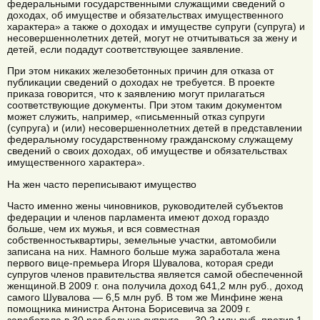
федеральными государственными служащими сведений о
доходах, об имуществе и обязательствах имущественного
характера» а также о доходах и имуществе супруги (супруга) и
несовершеннолетних детей, могут не отчитываться за жену и
детей, если подадут соответствующее заявление.
При этом никаких железобетонных причин для отказа от
публикации сведений о доходах не требуется. В проекте
приказа говорится, что к заявлению могут прилагаться
соответствующие документы. При этом таким документом
может служить, например, «письменный отказ супруги
(супруга) и (или) несовершеннолетних детей в представлении
федеральному государственному гражданскому служащему
сведений о своих доходах, об имуществе и обязательствах
имущественного характера».
На жен часто переписывают имущество
Часто именно жены чиновников, руководителей субъектов
федерации и членов парламента имеют доход гораздо
больше, чем их мужья, и вся совместная
собственностьквартиры, земельные участки, автомобили
записана на них. Намного больше мужа заработала жена
первого вице-премьера Игоря Шувалова, которая среди
супругов членов правительства является самой обеспеченной
женщиной.В 2009 г. она получила доход 641,2 млн руб., доход
самого Шувалова — 6,5 млн руб. В том же Минфине жена
помощника министра Антона Борисевича за 2009 г.