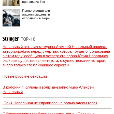
Украины от
пропавших без
военкора Коца
вести
Пьяного водителя
лишили машины и
отправили в тюрь
Навальный оставил мемуары.Алексей Навальный написал
автобиографию перед смертью, которая будет опубликована
в этом году, сообщила в четверг его вдова Юлия Навальная,
раскрыв существование текста, о существовании которого
знало только его ближайшее окружен
Новые русские сенсации
В колонии "Полярный волк" внезапно умер Алексей
Навальный
Юлия Навальная не справилась с ролью вдовы героя
Общественники требуют запретить роман Сорокина