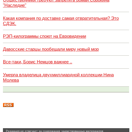
"Наследие"
Какая компания по доставке самая отвратительная? Это
СДЭК.
РЭП-килограммы споют на Евровидении
Давосские старцы пообещали миру новый мор
Все-таки, Борис Немцов важнее ..
Умерла владелица двухмиллиардной коллекции Нина
Молева
Pедакция не отвечает за содержание заимствованных материалов