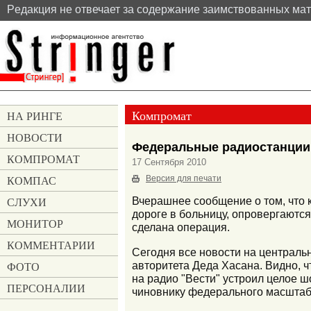
Pедакция не отвечает за содержание заимствованных ма
Компромат
НА РИНГЕ
НОВОСТИ
Федеральные радиостанции 
КОМПРОМАТ
17 Сентября 2010
КОМПАС
Версия для печати
СЛУХИ
Вчерашнее сообщение о том, что 
дороге в больницу, опровергаютс
МОНИТОР
сделана операция.
КОММЕНТАРИИ
Сегодня все новости на централь
авторитета Деда Хасана. Видно, 
ФОТО
на радио "Вести" устроил целое ш
ПЕРСОНАЛИИ
чиновнику федерального масштаб