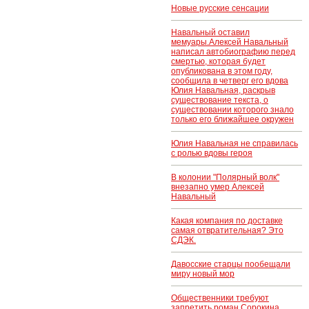
Новые русские сенсации
Навальный оставил
мемуары.Алексей Навальный
написал автобиографию перед
смертью, которая будет
опубликована в этом году,
сообщила в четверг его вдова
Юлия Навальная, раскрыв
существование текста, о
существовании которого знало
только его ближайшее окружен
Юлия Навальная не справилась
с ролью вдовы героя
В колонии "Полярный волк"
внезапно умер Алексей
Навальный
Какая компания по доставке
самая отвратительная? Это
СДЭК.
Давосские старцы пообещали
миру новый мор
Общественники требуют
запретить роман Сорокина