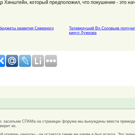
др Хинштейн, который предположил, что покушение - это н
 бюджеты развития Северного
Телеведущий Вл.Соловьев получил 
кинул Лужкова
 с засильем СПАМа на страницах форума мы вынуждены ввести премоде
верит их.
вый уровень цензуры - он остается таким же каким и был всегда. Это зн