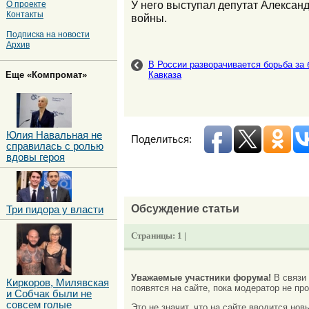
У него выступал депутат Алексан
О проекте
Контакты
войны.
Подписка на новости
Архив
В России разворачивается борьба за
Еще «Компромат»
Кавказа
Юлия Навальная не
Поделиться:
справилась с ролью
вдовы героя
Обсуждение статьи
Три пидора у власти
Страницы:
1 |
Уважаемые участники форума!
В связи
Киркоров, Милявская
появятся на сайте, пока модератор не про
и Собчак были не
совсем голые
Это не значит, что на сайте вводится но