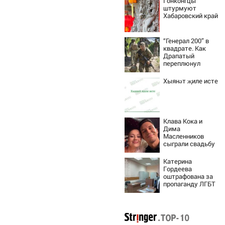
Гонконгцы
штурмуют
Хабаровский край
“Генерал 200” в
квадрате. Как
Драпатый
переплюнул
Сырского
Хыянәт җиле исте
Клава Кока и
Дима
Масленников
сыграли свадьбу
Катерина
Гордеева
оштрафована за
пропаганду ЛГБТ
в интернете -
Новости на
Вести.ru