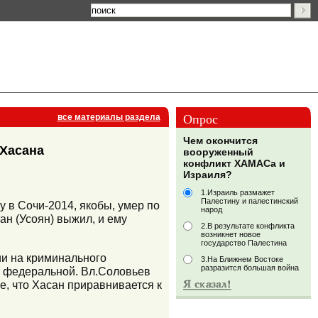
Опрос
все материалы раздела
Чем окончится
 Хасана
вооруженный
конфликт ХАМАСа и
Израиля?
1.Израиль размажет
Палестину и палестинский
 в Сочи-2014, якобы, умер по
народ
ан (Усоян) выжил, и ему
2.В результате конфликта
возникнет новое
государство Палестина
ии на криминального
3.На Ближнем Востоке
разразится большая война
ню федеральной. Вл.Соловьев
е, что Хасан приравнивается к