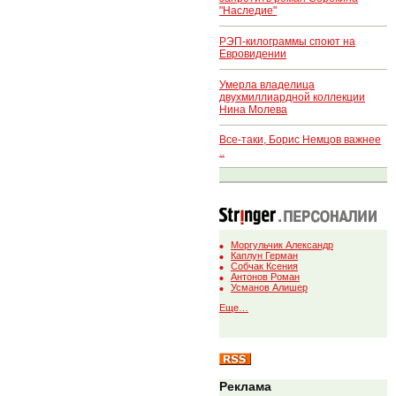
"Наследие"
РЭП-килограммы споют на
Евровидении
Умерла владелица
двухмиллиардной коллекции
Нина Молева
Все-таки, Борис Немцов важнее
..
Моргульчик Александр
Каплун Герман
Собчак Ксения
Антонов Роман
Усманов Алишер
Еще…
Реклама