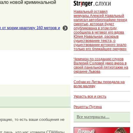
ачало новой криминальной
Навальный оставил
мемуары.Алексей Навальный
написал автобиографию перед
смертью, которая будет
от мэрии квартиру 160 метров и
опубликована в этом году,
сообщила в четверг его вдова
Юлия Навальная, раскрыв
существование текста, о
существовании которого знало
только его ближайшее окружен
Чемпион по созданию слухов
Валерий Соловей умер вчера в
своей панельной пятиэтажке на
окраине Львова
Собчак из Литвы передала на
волю маляву
Украсть все и сесть
Рецепты Путина
Все материалы…
рацию, то есть ваши сообщения не
ачит лишь, что нас утомили СПАМеры,