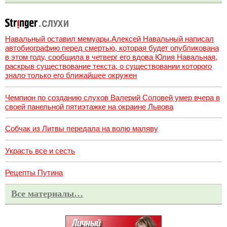
Навальный оставил мемуары.Алексей Навальный написал
автобиографию перед смертью, которая будет опубликована
в этом году, сообщила в четверг его вдова Юлия Навальная,
раскрыв существование текста, о существовании которого
знало только его ближайшее окружен
Чемпион по созданию слухов Валерий Соловей умер вчера в
своей панельной пятиэтажке на окраине Львова
Собчак из Литвы передала на волю маляву
Украсть все и сесть
Рецепты Путина
Все материалы…