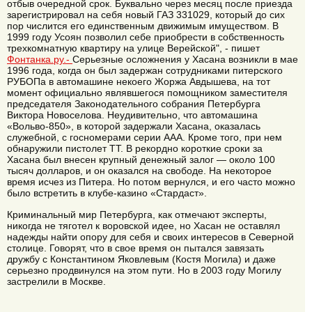
отбыв очередной срок. Буквально через месяц после приезда
зарегистрировал на себя новый ГАЗ 331029, который до сих
пор числится его единственным движимым имуществом. В
1999 году Усоян позволил себе приобрести в собственность
трехкомнатную квартиру на улице Верейской", - пишет
Фонтанка.ру.-
Серьезные осложнения у Хасана возникли в мае
1996 года, когда он был задержан сотрудниками питерского
РУБОПа в автомашине некоего Жоржа Авдышева, на тот
момент официально являвшегося помощником заместителя
председателя Законодательного собрания Петербурга
Виктора Новоселова. Неудивительно, что автомашина
«Вольво-850», в которой задержали Хасана, оказалась
служебной, с госномерами серии ААА. Кроме того, при нем
обнаружили пистолет ТТ. В рекордно короткие сроки за
Хасана был внесен крупный денежный залог — около 100
тысяч долларов, и он оказался на свободе. На некоторое
время исчез из Питера. Но потом вернулся, и его часто можно
было встретить в клубе-казино «Стардаст».
Криминальный мир Петербурга, как отмечают эксперты,
никогда не тяготел к воровской идее, но Хасан не оставлял
надежды найти опору для себя и своих интересов в Северной
столице. Говорят, что в свое время он пытался завязать
дружбу с Константином Яковлевым (Костя Могила) и даже
серьезно продвинулся на этом пути. Но в 2003 году Могилу
застрелили в Москве.