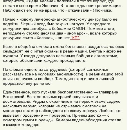
авторитета, «Деда Хасана» положили в тот же корпус, где
лежал в свое время Япончик. В то же отделение реанимации.
Наблюдают его те же врачи, что «откачивали» Япончика.
Ночью к новому лечебно-диагностическому центру было не
подойти. Черный вход был закрыт наглухо. У парадного
дежурили два автобуса с бойцамии ОМОН. Помимо этого,
неподалеку стояло десятка два «иномарок», возле которых
дежурила свита «Хасана», - пишет
"КП".
Всего в общей сложности около больницы находилось человек
семьдесят, не считая охраны в реанимации. Внутрь никого не
пускали. У входа дежурило несколько бойцов с автоматами,
которые обыскивали каждого проходящего.
По словам одного из сотрудников (который согласился
рассказать все на условиях анонимности), в реанимацию этой
ночью не пускали вообще. Там один вход и никто лишний
прорваться внутрь не мог.
Единственное, кого пускали беспрепятственно — главврача
Боткинской. Всех остальных врачей ощупывали и
досматривали. Рядом с охранником на первом этаже сидело
несколько верзил, которые не отрываясь смотрели на
мониторы с камер наблюдения по всему корпусу. Любого, кто
вызывал подозрение — проверяли. Причем жестко — с
осмотром сумки и одежды. Камеры видеонаблюдения стояли
в каждом коридоре.