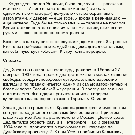
— Когда здесь лежал Япончик, было еще хуже, — рассказал
источник, — У него в палате реанимации (там есть
одноместные «номера») дежурило четыре охранника с
автоматами. У дверей — еще трое. У входа в реанимацию —
еще четверо. Туда бы не только мышь — таракан не прополз.
Врачи ходили по отделению чуть ли не с вытянутыми вверх
руками — всех постоянно досматривали.
Всю ночь в палату никого не впускали, кроме врачей и родных.
Кто-то из приближенных каждый час докладывал остальным,
как себя чувствует «Хасан». К утру толпа поредела...
Справка
Дед Хасан по национальности курд, родился в Тбилиси 27
февраля 1937 года, провел две трети жизни в местах лишения
свободы, всегда исповедовал ортодоксальные воровские
взгляды и по праву считается одним из самых авторитетных и
богатых воров Российской Федерации. В последние годы он
стал известен благодаря противостоянию с лидером
кутаисского клана воров в законе Тариэлом Ониани.
Хасан долгое время жил в Краснодарском крае и именно там
сегодня находятся его основные бизнес-активы. При этом
штаб-квартира Усояна расположена в Москве. "Долгое время
Дед пытался обрести базу и в Петербурге. Так, 3 февраля
1994 года он прописался в трехкомнатной квартире по
Дунайскому проспекту, 7. К нам Усоян прибыл из Калмыкии,