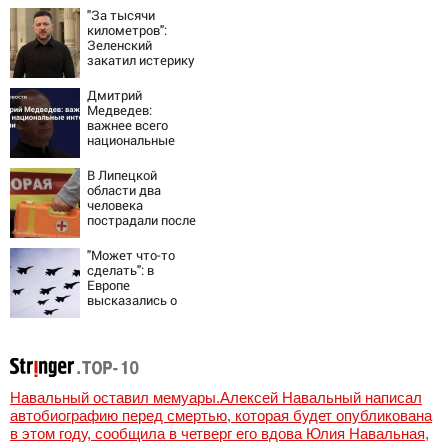
крах режима
"За тысячи
Зеленского
километров":
Зеленский
закатил истерику
Западу после
ночного удара
Дмитрий
Медведев:
важнее всего
национальные
интересы России
В Липецкой
области два
человека
пострадали после
падения БПЛА
"Может что-то
сделать": в
Европе
высказались о
нападении России
Навальный оставил мемуары.Алексей Навальный написал
автобиографию перед смертью, которая будет опубликована
в этом году, сообщила в четверг его вдова Юлия Навальная,