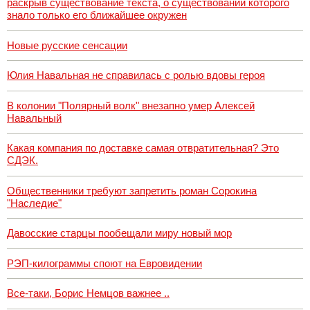
раскрыв существование текста, о существовании которого
знало только его ближайшее окружен
Новые русские сенсации
Юлия Навальная не справилась с ролью вдовы героя
В колонии "Полярный волк" внезапно умер Алексей
Навальный
Какая компания по доставке самая отвратительная? Это
СДЭК.
Общественники требуют запретить роман Сорокина
"Наследие"
Давосские старцы пообещали миру новый мор
РЭП-килограммы споют на Евровидении
Все-таки, Борис Немцов важнее ..