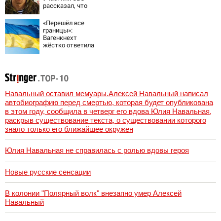
рассказал, что
спасло его в
схватке с
«Перешёл все
медведем
границы»:
Вагенкнехт
жёстко ответила
послу Украины
Навальный оставил мемуары.Алексей Навальный написал
автобиографию перед смертью, которая будет опубликована
в этом году, сообщила в четверг его вдова Юлия Навальная,
раскрыв существование текста, о существовании которого
знало только его ближайшее окружен
Юлия Навальная не справилась с ролью вдовы героя
Новые русские сенсации
В колонии "Полярный волк" внезапно умер Алексей
Навальный