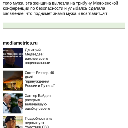
тело мужа, эта женщина вылезла на трибуну Мюнхенской
конференции по безопасности и улыбаясь сделала
заявление, что поднимет знамя мужа и возглавит...чт
mediametrics.ru
Дмитрий
Медведев:
важнее всего
национальные
интересы России
Скотт Риттер: 40
дней
"принуждения
России и Путина"
резко приблизили
крах режима
Хантер Байден
Зеленского
раскрыл
величайшую
ошибку своего
отца:
бездействие
Подробности из
против Трампа
первых уст:
Участник СВО