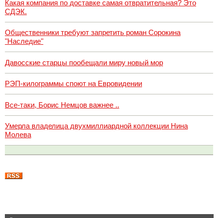
Какая компания по доставке самая отвратительная? Это
СДЭК.
Общественники требуют запретить роман Сорокина
"Наследие"
Давосские старцы пообещали миру новый мор
РЭП-килограммы споют на Евровидении
Все-таки, Борис Немцов важнее ..
Умерла владелица двухмиллиардной коллекции Нина
Молева