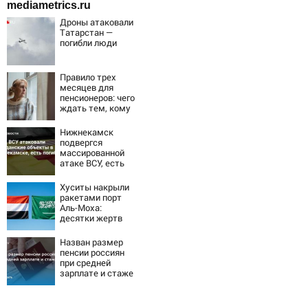
mediametrics.ru
Дроны атаковали
Татарстан —
погибли люди
Правило трех
месяцев для
пенсионеров: чего
ждать тем, кому
приходит пенсия
на карту
Нижнекамск
подвергся
массированной
атаке ВСУ, есть
погибшие
Хуситы накрыли
ракетами порт
Аль-Моха:
десятки жертв
Назван размер
пенсии россиян
при средней
зарплате и стаже
30 лет