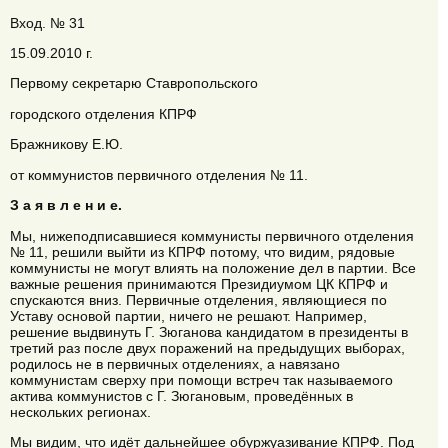
Вход. № 31
15.09.2010 г.
Первому секретарю Ставропольского
городского отделения КПРФ
Бражникову Е.Ю.
от коммунистов первичного отделения № 11.
З а я в л е н и е.
Мы, нижеподписавшиеся коммунисты первичного отделения
№ 11, решили выйти из КПРФ потому, что видим, рядовые
коммунисты не могут влиять на положение дел в партии. Все
важные решения принимаются Президиумом ЦК КПРФ и
спускаются вниз. Первичные отделения, являющиеся по
Уставу основой партии, ничего не решают. Например,
решение выдвинуть Г. Зюганова кандидатом в президенты в
третий раз после двух поражений на предыдущих выборах,
родилось не в первичных отделениях, а навязано
коммунистам сверху при помощи встреч так называемого
актива коммунистов с Г. Зюгановым, проведённых в
нескольких регионах.
Мы видим, что идёт дальнейшее обуржуазивание КПРФ. Под