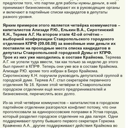
предлогом того, что партии для работы нужны деньги, в неё
принимают бизнесменов, избирают их в руководящие органы
и включают в партийные списки кандидатов в депутаты
разного уровня.
Ярким примером этого является четвёрка коммунистов –
капиталистов Ализаде Р.Ю., Елькин В.А., Сиротинский
К.Н., Теряев А.Г. На втором этапе 42-ой отчётно –
выборной конференции Ставропольского городского
отделения КПРФ (09.08.08) за внесённые ими деньги их
поставили на проходные места списка кандидатов в
депутаты Ставропольской городской Думы от КПРФ.
Трое из них уже находились в составе Крайкома.
Теряева
А.Г. не успели туда ввести, так как только за неделю до этого
был принят в КПРФ. Теперь они уже все в составе Крайкома.
Ализаде Р.Ю. кроме того избран в Бюро Крайкома.
Сиротинскому К.Н. поручили руководить депутатской группой в
городской думе. Теряев А.Г. стал секретарём первичного
отделения № 16. Кроме этой четвёрки в Ставропольском
городском отделении ещё много предпринимателей и
бизнесменов, перечислять всех долго.
Из-за этой четвёрки коммунистов – капиталистов в городском
партийном отделении разгорелся конфликт потому, что они
проголосовали за единороссовские поправки в Устав города,
который разделил городское отделение на два лагеря. Одни
поддерживают группу бывшего первого секретаря Горкома
Кравченко А.А., другие поддерживают действия Крайкома во