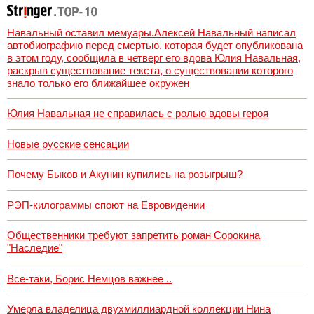
Навальный оставил мемуары.Алексей Навальный написал
автобиографию перед смертью, которая будет опубликована
в этом году, сообщила в четверг его вдова Юлия Навальная,
раскрыв существование текста, о существовании которого
знало только его ближайшее окружен
Юлия Навальная не справилась с ролью вдовы героя
Новые русские сенсации
Почему Быков и Акунин купились на розыгрыш?
РЭП-килограммы споют на Евровидении
Общественники требуют запретить роман Сорокина
"Наследие"
Все-таки, Борис Немцов важнее ..
Умерла владелица двухмиллиардной коллекции Нина