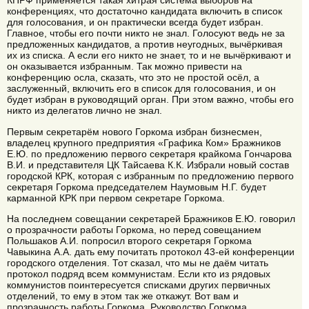
КПРФ применяется такая хитрая система выборов на
конференциях, что достаточно кандидата включить в список
для голосования, и он практически всегда будет избран.
Главное, чтобы его почти никто не знал. Голосуют ведь не за
предложенных кандидатов, а против неугодных, вычёркивая
их из списка. А если его никто не знает, то и не вычёркивают и
он оказывается избранным. Так можно привести на
конференцию осла, сказать, что это не простой осёл, а
заслуженный, включить его в список для голосования, и он
будет избран в руководящий орган. При этом важно, чтобы его
никто из делегатов лично не знал.
Первым секретарём нового Горкома избран бизнесмен,
владелец крупного предприятия «Графика Ком» Бражников
Е.Ю. по предложению первого секретаря крайкома Гончарова
В.И. и представителя ЦК Тайсаева К.К. Избрали новый состав
городской КРК, которая с избранным по предложению первого
секретаря Горкома председателем Наумовым Н.Г. будет
карманной КРК при первом секретаре Горкома.
На последнем совещании секретарей Бражников Е.Ю. говорил
о прозрачности работы Горкома, но перед совещанием
Польшаков А.И. попросил второго секретаря Горкома
Чавыкина А.А. дать ему почитать протокол 43-ей конференции
городского отделения. Тот сказал, что мы не даём читать
протокол подряд всем коммунистам. Если кто из рядовых
коммунистов поинтересуется списками других первичных
отделений, то ему в этом так же откажут. Вот вам и
прозрачность работы Горкома. Руководство Горкома