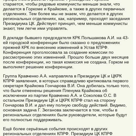
старается, чтобы рядовые коммунисты меньше знали, что
делается в Горкоме и Крайкоме, а также в других первичных
отделениях. Тем более мы не знаем, что делается в других
региональных отделениях, как, например, проходят заседания
Президиума ЦК. Действует принцип, чем меньше коммунисты
знают, тем легче ими управлять.
В докладе бывшего председателя КРК Польшакова А.И. на 43-
ей городской конференции было сказано о предложениях
прежней КРК по внесению изменений в Устав КПРФ.
Конференция проголосовала за создание комиссии по
рассмотрению этих изменений. Прошло больше двух месяцев
после конференции, но такая комиссия не создана. Горком не
выполняет решение конференции.
Группа Кравченко А.А. направляла в Президиум ЦК и ЦКРК
КПРФ заявления, в которых справедливо критиковала первого
секретаря Крайкома Гончарова В.И. Она добилась только того,
что были отменены решения Пленума Крайкома об
исключении из партии Кравченко А.А. и Соколова О.С. В
остальном Президиум ЦК и ЦКРК КПРФ стал на сторону
Гончарова В.И. и дал ему полную свободу действий. Видимо,
основная задача Г. Зюганова заключается в том, чтобы в
региональных отделениях были руководители, которые будут
его полностью поддерживать.
Ещё более серьёзные события происходят в других
региональных отделениях КПРФ. Президиум ЦК КПРФ