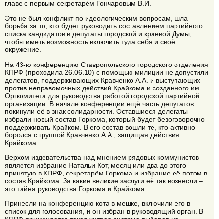
главе с первым секретарём Гончаровым В.И.
Это не был конфликт по идеологическим вопросам, шла
борьба за то, кто будет руководить составлением партийного
списка кандидатов в депутаты городской и краевой Думы,
чтобы иметь возможность включить туда себя и своё
окружение.
На 43-ю конференцию Ставропольского городского отделения
КПРФ (проходила 26.06.10) с помощью милиции не допустили
делегатов, поддерживающих Кравченко А.А. и выступающих
против неправомочных действий Крайкома и созданного им
Оргкомитета для руководства работой городской партийной
организации. В начале конференции ещё часть депутатов
покинули её в знак солидарности. Оставшиеся делегаты
избрали новый состав Горкома, который будет безоговорочно
поддерживать Крайком. В его состав вошли те, кто активно
боролся с группой Кравченко А.А., защищая действия
Крайкома.
Верхом издевательства над мнением рядовых коммунистов
является избрание Натальи Кот, месяц или два до этого
принятую в КПРФ, секретарём Горкома и избрание её потом в
состав Крайкома. За какие великие заслуги её так вознесли –
это тайна руководства Горкома и Крайкома.
Принесли на конференцию кота в мешке, включили его в
список для голосования, и он избран в руководящий орган. В