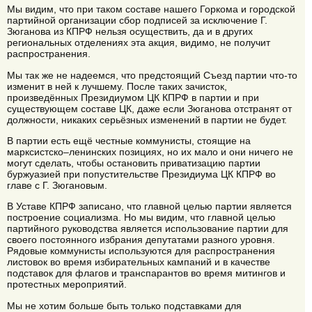
Мы видим, что при таком составе нашего Горкома и городской
партийной организации сбор подписей за исключение Г.
Зюганова из КПРФ нельзя осуществить, да и в других
региональных отделениях эта акция, видимо, не получит
распространения.
Мы так же не надеемся, что предстоящий Съезд партии что-то
изменит в ней к лучшему. После таких зачисток,
произведённых Президиумом ЦК КПРФ в партии и при
существующем составе ЦК, даже если Зюганова отстранят от
должности, никаких серьёзных изменений в партии не будет.
В партии есть ещё честные коммунисты, стоящие на
марксистско–ленинских позициях, но их мало и они ничего не
могут сделать, чтобы остановить приватизацию партии
буржуазией при попустительстве Президиума ЦК КПРФ во
главе с Г. Зюгановым.
В Уставе КПРФ записано, что главной целью партии является
построение социализма. Но мы видим, что главной целью
партийного руководства является использование партии для
своего постоянного избрания депутатами разного уровня.
Рядовые коммунисты используются для распространения
листовок во время избирательных кампаний и в качестве
подставок для флагов и транспарантов во время митингов и
протестных мероприятий.
Мы не хотим больше быть только подставками для