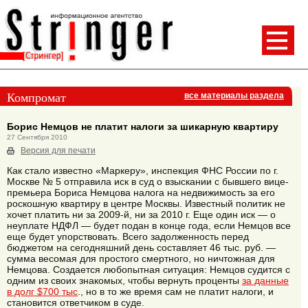
Компромат
все материалы раздела
Борис Немцов не платит налоги за шикарную квартиру
27 Сентября 2010
Версия для печати
Как стало известно «Маркеру», инспекция ФНС России по г.
Москве № 5 отправила иск в суд о взыскании с бывшего вице-
премьера Бориса Немцова налога на недвижимость за его
роскошную квартиру в центре Москвы. Известный политик не
хочет платить ни за 2009-й, ни за 2010 г. Еще один иск — о
неуплате НДФЛ — будет подан в конце года, если Немцов все
еще будет упорствовать. Всего задолженность перед
бюджетом на сегодняшний день составляет 46 тыс. руб. —
сумма весомая для простого смертного, но ничтожная для
Немцова. Создается любопытная ситуация: Немцов судится с
одним из своих знакомых, чтобы вернуть проценты
за данные
в долг $700 тыс
., но в то же время сам не платит налоги, и
становится ответчиком в суде.