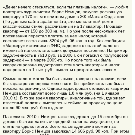
«Денег нечего стесняться, если ты платишь налоги», — любил
повторять журналистам Борис Немцов, покупая роскошную
квартиру в 170 кв. м в элитном доме в ЖК «Малая Ордынка»
(По данным сайта apatament.ru, это монолитный дом в
классическом стиле, рассчитанный на 17 квартир. Площади
квартир — от 150 до 300 кв. м). Но уже после нескольких лет
проживания перестал платить за нее налог, который
составляет всего лишь 8204 руб. 06 коп. в год. Как сообщили
«Маркеру» источники в ФНС, задержки с оплатой налогов
именитый налогоплательщик допускает постоянно. Например,
задолженность в 7613 руб. за 2008 г. он погасил с полугодовой
задержкой — в марте 2009-го. Но после того как была
скорректирована кадастровая стоимость квартиры и налог
подорожал на 1 тыс. руб., выплаты прекратились совсем.
Сумма налога могла бы быть выше, говорят налоговики, если
бы кадастровая оценка жилья хотя бы приблизительно была
похожа на рыночную. Однако кадастровая стоимость квартиры
Немцова составляет всего лишь 1,8 млн руб. (на 1 января
2010 г.). В то же время квартиры, аналогичные той, где живет
известный политик, выставлены сейчас на продажу по цене
около 90 млн руб. без отделки.
Платежи за 2010 г. Немцов также задержал: до 15 сентября он
должен был заплатить очередной налог на имущество, но
опять не сделал этого. Всего на сегодняшний момент за
квартиру Борис Немцов задолжал 14 606 руб. 98 коп. При этом