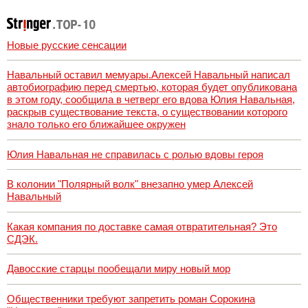
Вести.ru
Новые русские сенсации
Навальный оставил мемуары.Алексей Навальный написал
автобиографию перед смертью, которая будет опубликована
в этом году, сообщила в четверг его вдова Юлия Навальная,
раскрыв существование текста, о существовании которого
знало только его ближайшее окружен
Юлия Навальная не справилась с ролью вдовы героя
В колонии "Полярный волк" внезапно умер Алексей
Навальный
Какая компания по доставке самая отвратительная? Это
СДЭК.
Давосские старцы пообещали миру новый мор
Общественники требуют запретить роман Сорокина