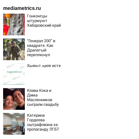
mediametrics.ru
Гонконгцы
штурмуют
Хабаровский край
“Генерал 200” в
квадрате. Как
Драпатый
переплюнул
Сырского
Хыянәт җиле исте
Клава Кока и
Дима
Масленников
сыграли свадьбу
Катерина
Гордеева
оштрафована за
пропаганду ЛГБТ
в интернете -
Новости на