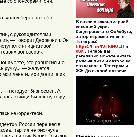
ые со спонсорами, они,
сс холл» берет на себя
В связи с закономерной
кончиной укро-
бандеровского Фейсбука,
тии, с руководителями
автор переместился в
ли», — говорит Дворкович. Он
Телеграм:
выступал с инициативой
https://t.me/ISTRINGER
и
ЖЖ
. Теперь вы
я своих вопросов».
регулярно можете читать
размышлизмы автора на
Понимаете, это равносильно
его канале в Телеграм и
 выручку», — жалуется
ЖЖ До скорой встречи
 мои деньги, мои долги, я их
, — негодует бизнесмен. А
днопартийцу, бывшему мэру
лась некорректной.
зидентом России перешел в
кова, партия не рискнула
 совета партии Борис Грызлов,