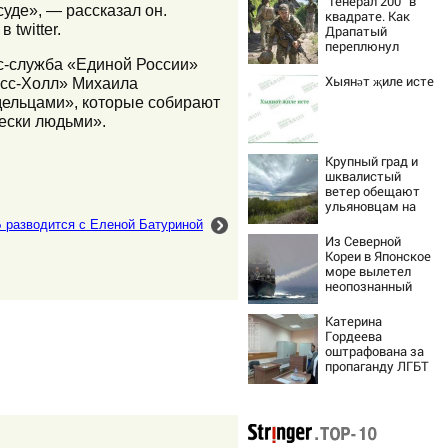
“Генерал 200” в
суде», — рассказал он.
квадрате. Как
twitter.
Драпатый
переплюнул
Сырского
сс-служба «Единой России»
Хыянәт җиле исте
есс-Холл» Михаила
дельцами», которые собирают
ески людьми».
Крупный град и
шквалистый
ветер обещают
ульяновцам на
выходные
 разводится с Еленой Батуриной
Из Северной
Кореи в Японское
море вылетел
неопознанный
снаряд
Катерина
Гордеева
оштрафована за
пропаганду ЛГБТ
в интернете -
Новости на
Вести.ru