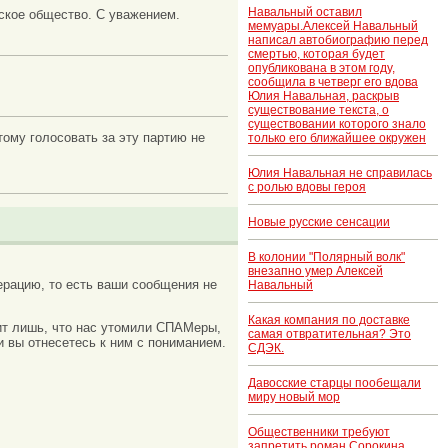
Навальный оставил
нское общество. С уважением.
мемуары.Алексей Навальный
написал автобиографию перед
смертью, которая будет
опубликована в этом году,
сообщила в четверг его вдова
Юлия Навальная, раскрыв
существование текста, о
существовании которого знало
тому голосовать за эту партию не
только его ближайшее окружен
Юлия Навальная не справилась
с ролью вдовы героя
Новые русские сенсации
В колонии "Полярный волк"
внезапно умер Алексей
рацию, то есть ваши сообщения не
Навальный
Какая компания по доставке
ачит лишь, что нас утомили СПАМеры,
самая отвратительная? Это
и вы отнесетесь к ним с пониманием.
СДЭК.
Давосские старцы пообещали
миру новый мор
Общественники требуют
запретить роман Сорокина