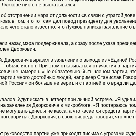
о Лужкове никто не высказывался.
 об отстранении мэра от должности «в связи с утратой дов
ова в том, что тот сам дал повод президенту для увольнен
сле чего стало известно, что Лужков написал заявление о в
ели назад мэра поддерживала, а сразу после указа президе
олен Дворкович.
, Дворкович выразил в заявлении о выходе из «Единой Р
— объясняет он. При этом отказываться от участия в парт
ович не намерен. «Не обязательно быть членом партии, чт
 партии много достойных людей, например Станислав Говор
ой России» он больше не верит, и с партией его вряд ли да
лов будут искать в четверг при личной встрече. «Я удиви
а заявления Дворковича в микроблоге. «Я постараюсь помо
 могу дать денег, я не касса, а что касается средств парти
поговорить». Дворкович, в свою очередь, говорит, что «не 
 от руководства партии уже приходят письма с угрозами суд