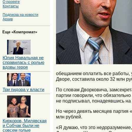
О проекте
Контакты
Подписка на новости
Архив
Еще «Компромат»
Юлия Навальная не
справилась с ролью
вдовы героя
обещанием оплатить все работы, 
Дворе, составила около 32 млн руб
По словам Дворковича, замсекрет
Три пидора у власти
партии говорили, что обязательно
не подписывал, понадеявшись на
Но через девять месяцев партия «
млн рублей.
Киркоров, Милявская
и Собчак были не
«Я думаю, что это недоразумение
совсем голые