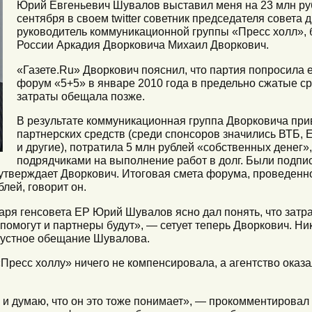
Юрий Евгеньевич Шувалов выставил меня на 23 млн ру
сентября в своем twitter советник председателя совета 
руководитель коммуникационной группы «Пресс холл»,
России Аркадия Дворковича Михаил Дворкович.
«Газете.Ru» Дворкович пояснил, что партия попросила 
форум «5+5» в январе 2010 года в предельно сжатые ср
затраты обещала позже.
В результате коммуникационная группа Дворковича при
партнерских средств (среди спонсоров значились ВТБ, 
и другие), потратила 5 млн рублей «собственных денег»,
подрядчиками на выполнение работ в долг. Были подпи
утверждает Дворкович. Итоговая смета форума, проведенно
лей, говорит он.
аря генсовета ЕР Юрий Шувалов ясно дал понять, что затр
 помогут и партнеры будут», — сетует теперь Дворкович. Ни
 устное обещание Шувалова.
Пресс холлу» ничего не компенсировала, а агентство оказа
, и думаю, что он это тоже понимает», — прокомментировал