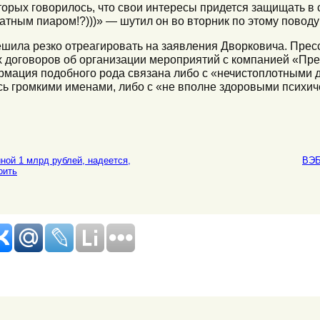
торых говорилось, что свои интересы придется защищать в 
тным пиаром!?)))» — шутил он во вторник по этому поводу в 
ешила резко отреагировать на заявления Дворковича. Пре
х договоров об организации мероприятий с компанией «Пр
ормация подобного рода связана либо с «нечистоплотными 
сь громкими именами, либо с «не вполне здоровыми психич
ной 1 млрд рублей, надеется,
ВЭБ
оить