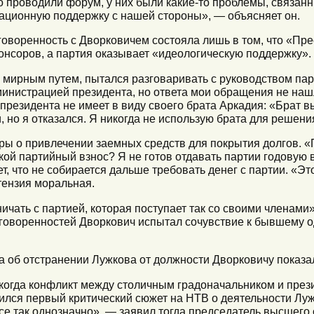
 проводили форум, у них были какие-то проблемы, связанн
ационную поддержку с нашей стороны», — объясняет он.
говоренность с Дворковичем состояла лишь в том, что «Пре
онсоров, а партия оказывает «идеологическую поддержку».
 мирным путем, пытался разговаривать с руководством пар
министрацией президента, но ответа мои обращения не наш
президента не имеет в виду своего брата Аркадия: «Брат 
, но я отказался. Я никогда не использую брата для решени
ры о привлечении заемных средств для покрытия долгов. «
акой партийный взнос? Я не готов отдавать партии годовую
, что не собирается дальше требовать денег с партии. «Это
тензия моральная.
ичать с партией, которая поступает так со своими членами»
оворенностей Дворкович испытал сочувствие к бывшему о
та об отстранении Лужкова от должности Дворковичу показа
д, когда конфликт между столичным градоначальником и пре
ился первый критический сюжет на НТВ о деятельности Луж
се так однозначно», — заявил тогда председатель высшего