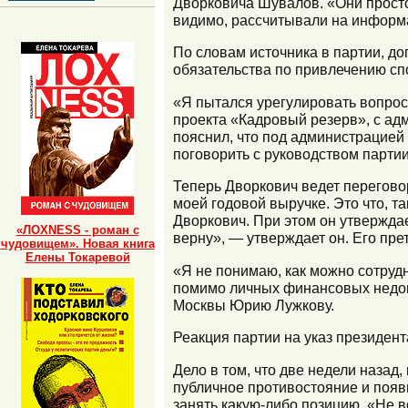
Дворковича Шувалов. «Они просто
видимо, рассчитывали на информ
По словам источника в партии, до
обязательства по привлечению сп
«Я пытался урегулировать вопрос
проекта «Кадровый резерв», с ад
пояснил, что под администрацией 
поговорить с руководством партии
Теперь Дворкович ведет перегово
моей годовой выручке. Это что, т
Дворкович. При этом он утверждает
«ЛОХNESS - роман с
верну», — утверждает он. Его пре
чудовищем». Новая книга
Елены Токаревой
«Я не понимаю, как можно сотрудн
помимо личных финансовых недог
Москвы Юрию Лужкову.
Реакция партии на указ президен
Дело в том, что две недели наза
публичное противостояние и появ
занять какую-либо позицию. «Не в