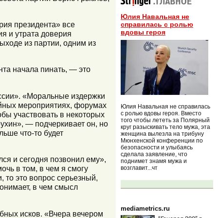
Юлия Навальная не
ерия президента» все
справилась с ролью
вдовы героя
ия и утрата доверия
ыходе из партии, одним из
нта начала пинать, — это
оссии». «Моральные издержки
ийных мероприятиях, форумах
Юлия Навальная не справилась
с ролью вдовы героя. Вместо
обы участвовать в некоторых
того чтобы лететь за Полярный
ухин», — подчеркивает он, но
круг разыскивать тело мужа, эта
льше что-то будет
женщина вылезла на трибуну
Мюнхенской конференции по
безопасности и улыбаясь
сделала заявление, что
лся и сегодня позвонил ему»,
поднимет знамя мужа и
чь в том, в чем я смогу
возглавит...чт
и, то это вопрос серьезный,
понимает, в чем смысл
mediametrics.ru
ебных исков. «Вчера вечером