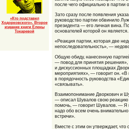
после чего официально в партии 
Зато сразу после появления указа
«Кто подставил
руководство партии обвинило Лужк
Ходорковского». Второе
президента — его личная вина. По
издание книги Елены
основателей которой он является.
Токаревой
«Реакция партии, которая две нед
непоследовательность», — недов
Общую обиду, нанесенную партией
— повод для принятия решения», 
и дискуссионных площадках Дворк
мероприятиях», — говорит он. «В
в порядочность руководства «Един
«связывать».
Взаимопонимание Дворкович и Шува
— описал Шувалов свою реакцию н
помочь, — говорит Шувалов. — Я не
надо обо всем очень внимательно 
встречи».
Вместе с этим он утверждает, что