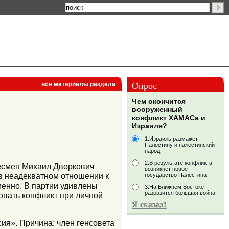
Опрос
все материалы раздела
Чем окончится
вооруженный
конфликт ХАМАСа и
Израиля?
1.Израиль размажет
Палестину и палестинский
народ
2.В результате конфликта
есмен Михаил Дворкович
возникнет новое
 в неадекватном отношении к
государство Палестина
енно. В партии удивлены
3.На Ближнем Востоке
разразится большая война
вать конфликт при личной
ия». Причина: член генсовета