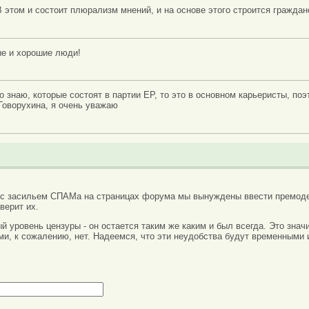
В этом и состоит плюрализм мнений, и на основе этого строится гражда
ные и хорошие люди!
о знаю, которые состоят в партии ЕР, то это в основном карьеристы, поэ
Говорухина, я очень уважаю
 с засильем СПАМа на страницах форума мы вынуждены ввести премоде
верит их.
вый уровень цензуры - он остается таким же каким и был всегда. Это зн
ми, к сожалению, нет. Надеемся, что эти неудобства будут временными 