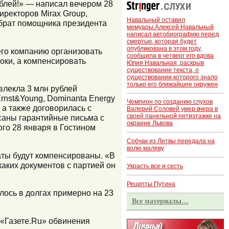
блей!» — написал вечером 28
директоров Mirax Group,
Навальный оставил
 брат помощника президента
мемуары.Алексей Навальный
написал автобиографию перед
смертью, которая будет
опубликована в этом году,
его компанию организовать
сообщила в четверг его вдова
оки, а компенсировать
Юлия Навальная, раскрыв
существование текста, о
существовании которого знало
только его ближайшее окружен
влекла 3 млн рублей
Ernst&Young, Dominanta Energy
Чемпион по созданию слухов
 а также договорилась с
Валерий Соловей умер вчера в
своей панельной пятиэтажке на
саны гарантийные письма с
окраине Львова
го 28 января в Гостином
Собчак из Литвы передала на
волю маляву
аты будут компенсированы. «В
каких документов с партией он
Украсть все и сесть
Рецепты Путина
лось в долгах примерно на 23
Все материалы…
 «Газете.Ru» обвинения