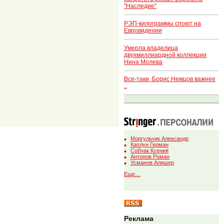
"Наследие"
РЭП-килограммы споют на
Евровидении
Умерла владелица
двухмиллиардной коллекции
Нина Молева
Все-таки, Борис Немцов важнее
..
Моргульчик Александр
Каплун Герман
Собчак Ксения
Антонов Роман
Усманов Алишер
Еще…
Реклама