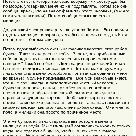
Потом этот сын, который за свою девушку или сестру дал бы
по морде, уговаривал меня их не подставлять. Потом все они,
сообща, врали, что не знают фамилии этого человека, (мы его
сами устанавливали). Потом сообща скрывали его от
милиции.
Да, упавший электрошокер тут же украла богема. Его просили
отдать и милиция, и охрана, и якобы его просила отдать Катя,
но тщетно -- богема спиздила.
Потом вдруг выбежала очень некрасивая коротконогая рябая
бучиха. Такой низкорослый кобел. Знаете, как приблатненые
себя иногда ведут -- пытаются решить вопрос голосом и
напором? Такой вор был в "Ликвидации", нервический типаж
блатного, вскидывается все время. Вот так, махая руками у
лица, она стала меня оскорблять, попыталась обвинить меня
во вранье: "мол, не придумывайте!" Все мои знакомые знают,
что я не вру никогда, я паталогически честный человек, и
бучихина истерика, вопли, при абсолютно спокойном
оперативнике и абсолютно спокойном моем поведении --
странное ощущение, короче....Вообразите картину: вот мы
стоим: полицейские рослые, я - холеная, а на нас наскакивает
какая-то мелкая, как карлица, очень рябая сявка... Она мне по
пояс, а милиции она просто по причинное место.
Эта же бучиха активно старалась выпроводить меня и
милицию из клуба. Мы с милицией согласились уходить только
когда нам отдадут обидчика, чтобы на ночь его в камеру
поместить. Нам пообещали его отдать, но соврали: на самом