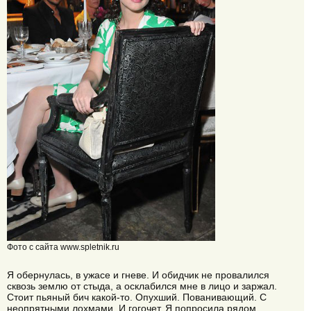
Фото с сайта www.spletnik.ru
Я обернулась, в ужасе и гневе. И обидчик не провалился
сквозь землю от стыда, а осклабился мне в лицо и заржал.
Стоит пьяный бич какой-то. Опухший. Пованивающий. С
неопрятными лохмами. И гогочет. Я попросила рядом