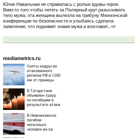
Юлия Навальная не справилась с ролью вдовы героя.
Вместо того чтобы лететь за Полярный круг разыскивать
тело мужа, эта женщина вылезла на трибуну Мюнхенской
конференции по безопасности и улыбаясь сделала
заявление, что поднимет знамя мужа и возглавит...чт
mediametrics.ru
Сняты кадры из
атакованного
региона РФ в 1200
км от границы
В Татарстане
объявлен траур
по погибшим в
результате атаки
БПЛА на
Нижнекамск
В Нижнекамске
погибли
несколько
человек из-за
массированной