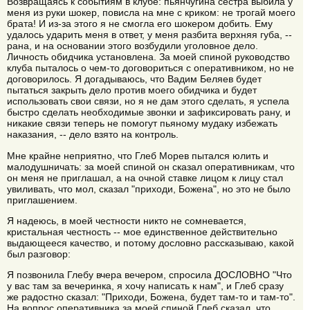
Возвращаясь к событиям в клубе: пьянчугина сестра выбила у
меня из руки шокер, повисла на мне с криком: не трогай моего
брата! И из-за этого я не смогла его шокером добить. Ему
удалось ударить меня в ответ, у меня разбита верхняя губа, --
рана, и на основании этого возбудили уголовное дело.
Личность обидчика установлена. За моей спиной руководство
клуба пыталось о чем-то договориться с оперативником, но не
договорилось. Я догадываюсь, что Вадим Беляев будет
пытаться закрыть дело против моего обидчика и будет
использовать свои связи, но я не дам этого сделать, я успела
быстро сделать необходимые звонки и зафиксировать рану, и
никакие связи теперь не помогут пьяному мудаку избежать
наказания, -- дело взято на контроль.
Мне крайне неприятно, что Глеб Морев пытался юлить и
малодушничать: за моей спиной он сказал оперативникам, что
он меня не приглашал, а на очной ставке лицом к лицу стал
увиливать, что мол, сказал "приходи, Божена", но это не было
приглашением.
Я надеюсь, в моей честности никто не сомневается,
кристальная честность -- мое единственное действительно
выдающееся качество, и потому дословно рассказываю, какой
был разговор:
Я позвонила Глебу вчера вечером, спросила ДОСЛОВНО "Что
у вас там за вечеринка, я хочу написать к нам", и Глеб сразу
же радостно сказал: "Приходи, Божена, будет там-то и там-то".
На вопрос оперативника за моей спиной Глеб сказал, что