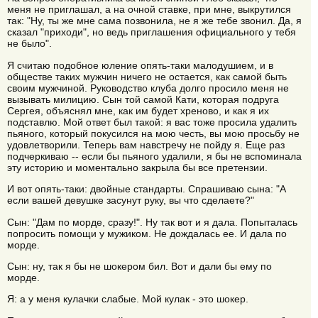
меня не приглашал, а на очной ставке, при мне, выкрутился
так: "Ну, ты же мне сама позвонила, не я же тебе звонил. Да, я
сказал "приходи", но ведь приглашения официального у тебя
не было".
Я считаю подобное юление опять-таки малодушием, и в
обществе таких мужчин ничего не остается, как самой быть
своим мужчиной. Руководство клуба долго просило меня не
вызывать милицию. Сын той самой Кати, которая подруга
Сергея, объяснял мне, как им будет хреново, и как я их
подставлю. Мой ответ был такой: я вас тоже просила удалить
пьяного, который покусился на мою честь, вы мою просьбу не
удовлетворили. Теперь вам навстречу не пойду я. Еще раз
подчеркиваю -- если бы пьяного удалили, я бы не вспоминала
эту историю и моментально закрыла бы все претензии.
И вот опять-таки: двойные стандарты. Спрашиваю сына: "А
если вашей девушке засунут руку, вы что сделаете?"
Сын: "Дам по морде, сразу!". Ну так вот и я дала. Попыталась
попросить помощи у мужиком. Не дождалась ее. И дала по
морде.
Сын: ну, так я бы не шокером бил. Вот и дали бы ему по
морде.
Я: а у меня кулачки слабые. Мой кулак - это шокер.