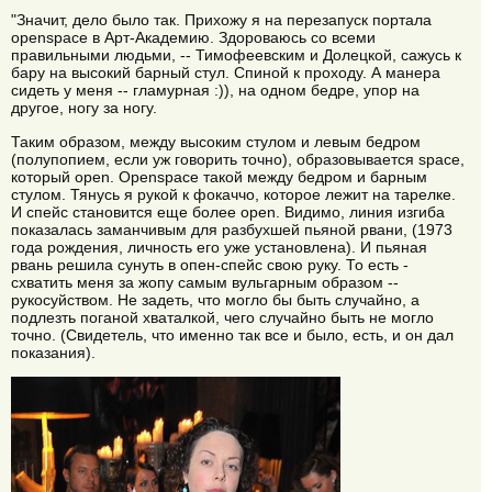
"Значит, дело было так. Прихожу я на перезапуск портала
openspace в Арт-Академию. Здороваюсь со всеми
правильными людьми, -- Тимофеевским и Долецкой, сажусь к
бару на высокий барный стул. Спиной к проходу. А манера
сидеть у меня -- гламурная :)), на одном бедре, упор на
другое, ногу за ногу.
Таким образом, между высоким стулом и левым бедром
(полупопием, если уж говорить точно), образовывается space,
который open. Openspace такой между бедром и барным
стулом. Тянусь я рукой к фокаччо, которое лежит на тарелке.
И спейс становится еще более open. Видимо, линия изгиба
показалась заманчивым для разбухшей пьяной рвани, (1973
года рождения, личность его уже установлена). И пьяная
рвань решила сунуть в опен-спейс свою руку. То есть -
схватить меня за жопу самым вульгарным образом --
рукосуйством. Не задеть, что могло бы быть случайно, а
подлезть поганой хваталкой, чего случайно быть не могло
точно. (Свидетель, что именно так все и было, есть, и он дал
показания).