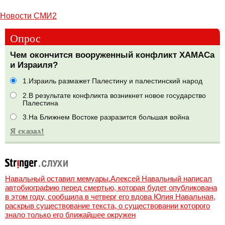
Новости СМИ2
Опрос
Чем окончится вооруженный конфликт ХАМАСа
и Израиля?
1.Израиль размажет Палестину и палестинский народ
2.В результате конфликта возникнет новое государство
Палестина
3.На Ближнем Востоке разразится большая война
Навальный оставил мемуары.Алексей Навальный написал
автобиографию перед смертью, которая будет опубликована
в этом году, сообщила в четверг его вдова Юлия Навальная,
раскрыв существование текста, о существовании которого
знало только его ближайшее окружен