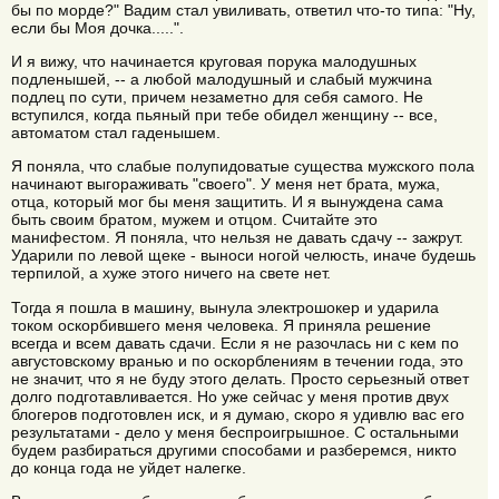
бы по морде?" Вадим стал увиливать, ответил что-то типа: "Ну,
если бы Моя дочка.....".
И я вижу, что начинается круговая порука малодушных
подленышей, -- а любой малодушный и слабый мужчина
подлец по сути, причем незаметно для себя самого. Не
вступился, когда пьяный при тебе обидел женщину -- все,
автоматом стал гаденышем.
Я поняла, что слабые полупидоватые существа мужского пола
начинают выгораживать "своего". У меня нет брата, мужа,
отца, который мог бы меня защитить. И я вынуждена сама
быть своим братом, мужем и отцом. Считайте это
манифестом. Я поняла, что нельзя не давать сдачу -- зажрут.
Ударили по левой щеке - выноси ногой челюсть, иначе будешь
терпилой, а хуже этого ничего на свете нет.
Тогда я пошла в машину, вынула электрошокер и ударила
током оскорбившего меня человека. Я приняла решение
всегда и всем давать сдачи. Если я не разочлась ни с кем по
августовскому вранью и по оскорблениям в течении года, это
не значит, что я не буду этого делать. Просто серьезный ответ
долго подготавливается. Но уже сейчас у меня против двух
блогеров подготовлен иск, и я думаю, скоро я удивлю вас его
результатами - дело у меня беспроигрышное. С остальными
будем разбираться другими способами и разберемся, никто
до конца года не уйдет налегке.