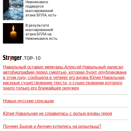
атаки БПЛА
Нижнекамск
подвергся
массированной
атаке БПЛА, есть
погибшие
В результате
массированной
атаки БПЛА на
Нижнекамск есть
погибшие
Навальный оставил мемуары.Алексей Навальный написал
автобиографию перед смертью, которая будет опубликована
в этом году, сообщила в четверг его вдова Юлия Навальная,
раскрыв существование текста, о существовании которого
знало только его ближайшее окружен
Новые русские сенсации
Юлия Навальная не справилась с ролью вдовы героя
Почему Быков и Акунин купились на розыгрыш?