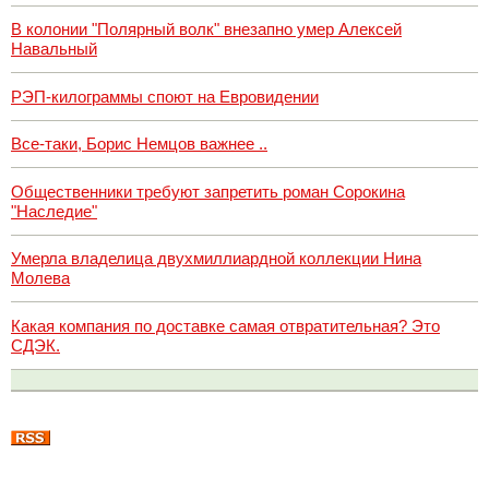
В колонии "Полярный волк" внезапно умер Алексей
Навальный
РЭП-килограммы споют на Евровидении
Все-таки, Борис Немцов важнее ..
Общественники требуют запретить роман Сорокина
"Наследие"
Умерла владелица двухмиллиардной коллекции Нина
Молева
Какая компания по доставке самая отвратительная? Это
СДЭК.