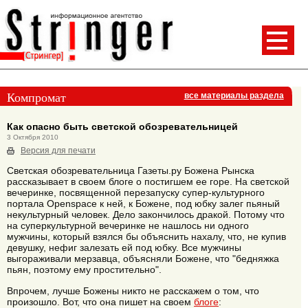
Компромат
все материалы раздела
Как опасно быть светской обозревательницей
3 Октября 2010
Версия для печати
Светская обозревательница Газеты.ру Божена Рынска
рассказывает в своем блоге о постигшем ее горе. На светской
вечеринке, посвященной перезапуску супер-культурного
портала Оpenspace к ней, к Божене, под юбку залег пьяный
некультурный человек. Дело закончилось дракой. Потому что
на суперкультурной вечеринке не нашлось ни одного
мужчины, который взялся бы объяснить нахалу, что, не купив
девушку, нефиг залезать ей под юбку. Все мужчины
выгораживали мерзавца, объясняли Божене, что "бедняжка
пьян, поэтому ему простительно".
Впрочем, лучше Божены никто не расскажем о том, что
произошло. Вот, что она пишет на своем
блоге
: