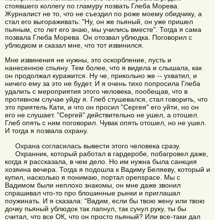
стоявшего коллегу по гламуру позвать Глеба Морева.
Журналист не то, что не съездил по роже моему обидчику, а
стал его выгораживать: "Ну, он же пьяный, он уже пришел
пьяным, сто лет его знаю, мы учились вместе". Тогда я сама
позвала Глеба Морева. Он отозвал ублюдка. Поговорил с
ублюдком и сказал мне, что тот извинился.
Мне извинения не нужны, это оскорбление, пусть и
нанесенное спьяну. Тем более, что я видела и слышала, как
он продолжал куражится. Ну че, прикольно же -- ухватил, и
ничего ему за это не будет. И я очень тихо попросила Глеба
удалить с мероприятия этого человека, пообещав, что в
противном случае уйду я. Глеб стушевался, стал говорить, что
это приятель Кати, и что он просил "Сергея" его уйти, но он
его не слушает. "Сергей" действительно не ушел, а отошел.
Глеб опять с ним поговорил. Чувак опять отошел, но не ушел.
И тогда я позвала охрану.
Охрана согласилась вывести этого человека сразу.
Охранник, который работал в гардеробе, побагровел даже,
когда я рассказала, в чем дело. Но им нужна была санкция
хозяина вечера. Тогда я подошла к Вадиму Беляеву, который и
купил, насколько я понимаю, портал openspace. Мы с
Вадимом были неплохо знакомы, он мне даже звонил
спрашивал что-то про блошинные рынки и приглашал
поужинать. И я сказала: "Вадим, если бы твою жену или твою
дочку пьяный ублюдок так лапнул, так сунул руку, ты бы
считал, что все ОК, что он просто пьяный? Или все-таки дал