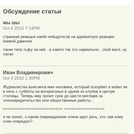
Обсуждение статьи
жы шы
Oct 4 2010 7:14PM
странная реакцыя какбе небыдлосов на адекватную реакцию
боевой дамочки
такие типа тьфу на неё...а хамло так это нармально...свой вася..ну
хахах
Иван Владимирович
Oct 4 2010 1:30PM
Журналистка выяснила имя человека, который оскорбил и избил ее
в ночь с субботы на воскресенье в одном из клубов в центре
столицы. Теперь ему грозит срок до шести месяцев за
членовредительство или общественные работы...
========================= =================
я не понял, о каком поврежденном члене идет речь, кто там кому
член повредил?