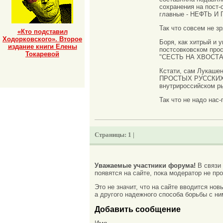
сохранения на пос
главные - НЕФТЬ И 
Так что совсем не з
«Кто подставил
Ходорковского». Второе
Боря, как хитрый и 
издание книги Елены
постсовковском прос
Токаревой
"СЕСТЬ НА ХВОСТА
Кстати, сам Лукаше
ПРОСТЫХ РУССКИХ ЛЮ
внутрироссийском 
Так что не надо нас
Страницы:
1 |
Уважаемые участники форума!
В связи
появятся на сайте, пока модератор не про
Это не значит, что на сайте вводится но
а другого надежного способа борьбы с ни
Добавить сообщение