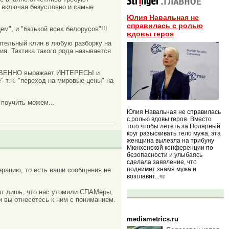
включая безусловно и самые
Юлия Навальная не
справилась с ролью
", и "батькой всех белорусов"!!!
вдовы героя
ительный клин в любую разборку на
ия. Тактика такого рода называется
 КОСВЕННО выражает ИНТЕРЕСЫ и
.н. "переход на мировые цены" на
 поучить можем...
Юлия Навальная не справилась
с ролью вдовы героя. Вместо
того чтобы лететь за Полярный
круг разыскивать тело мужа, эта
женщина вылезла на трибуну
Мюнхенской конференции по
безопасности и улыбаясь
сделала заявление, что
поднимет знамя мужа и
рацию, то есть ваши сообщения не
возглавит...чт
ачит лишь, что нас утомили СПАМеры,
и вы отнесетесь к ним с пониманием.
mediametrics.ru