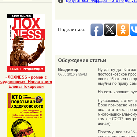
Депутат без "Феррари" - это не депут
Поделиться:
Обсуждение статьи
Владимир
Ну да, ну да. Кто 
постсовковское прост
Oct 8 2010 9:55AM
«ЛОХNESS - роман с
своих "братьев по
чудовищем». Новая книга
ему/им по праву с
Елены Токаревой
Но есть хорошая рус
Лукашенко, в отличи
Боре прекрасно изв
она - эта точка зре
многонациональному
том же СССР, внутр
ценам).
Поэтому, все эти "б
составляла подавля