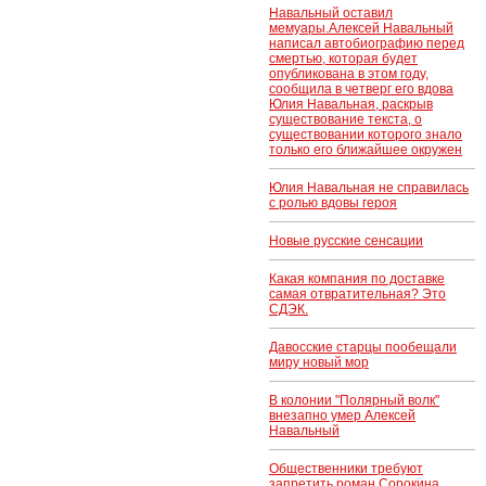
Навальный оставил
мемуары.Алексей Навальный
написал автобиографию перед
смертью, которая будет
опубликована в этом году,
сообщила в четверг его вдова
Юлия Навальная, раскрыв
существование текста, о
существовании которого знало
только его ближайшее окружен
Юлия Навальная не справилась
с ролью вдовы героя
Новые русские сенсации
Какая компания по доставке
самая отвратительная? Это
СДЭК.
Давосские старцы пообещали
миру новый мор
В колонии "Полярный волк"
внезапно умер Алексей
Навальный
Общественники требуют
запретить роман Сорокина