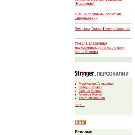
"Наследие"
РЭП-килограммы споют на
Евровидении
Все-таки, Борис Немцов важнее
..
Умерла владелица
двухмиллиардной коллекции
Нина Молева
Моргульчик Александр
Каплун Герман
Собчак Ксения
Антонов Роман
Усманов Алишер
Еще…
Реклама