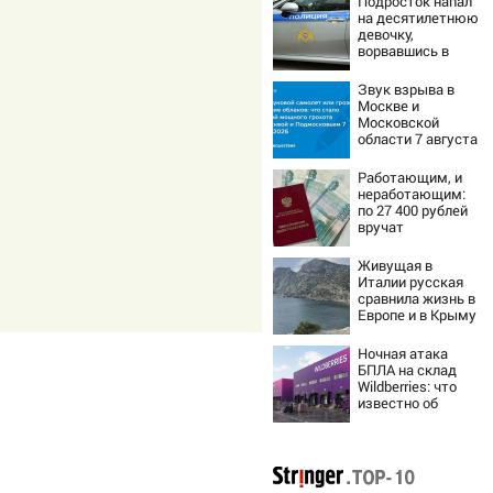
Подросток напал
на десятилетнюю
девочку,
ворвавшись в
квартиру
Звук взрыва в
Москве и
Московской
области 7 августа
2026 года:
Причины,
Работающим, и
источник, откуда
неработающим:
был громкий
по 27 400 рублей
хлопок
вручат
пенсионерам в
сентябре -
Живущая в
PrimaMedia.ru
Италии русская
сравнила жизнь в
Европе и в Крыму
Ночная атака
БПЛА на склад
Wildberries: что
известно об
очередном ударе
по логистическим
центрам
07/08/2026 –
Новости