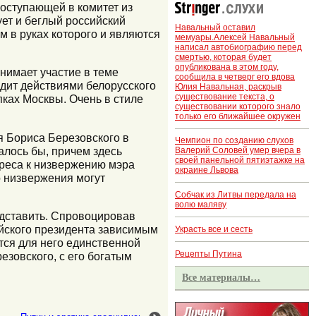
поступающей в комитет из
ует и беглый российский
Навальный оставил
 в руках которого и являются
мемуары.Алексей Навальный
написал автобиографию перед
смертью, которая будет
опубликована в этом году,
нимает участие в теме
сообщила в четверг его вдова
одит действиями белорусского
Юлия Навальная, раскрыв
существование текста, о
пках Москвы. Очень в стиле
существовании которого знало
только его ближайшее окружен
 Бориса Березовского в
Чемпион по созданию слухов
алось бы, причем здесь
Валерий Соловей умер вчера в
своей панельной пятиэтажке на
ереса к низвержению мэра
окраине Львова
о низвержения могут
Собчак из Литвы передала на
волю маляву
едставить. Спровоцировав
йского президента зависимым
Украсть все и сесть
тся для него единственной
Рецепты Путина
езовского, с его богатым
Все материалы…