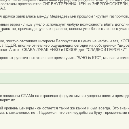
т-советском пространстве СНГ ВНУТРЕННИХ ЦЕН на ЭНЕРГОНОСИТЕЛИ, 
ГАЗ.
ря драчка завязалась между Медведевым-в прошлом "крутым газпромовцем
умный еврей - лишь умело использует любую возможность вбить дополн
транстве, происходящую как правило, совсем уже без его личного участ
".
нко, жестко отстаивая интересы Белоруссии в ценах на нефть и газ,
ДЕЙ, вполне отчетливо ощущающих сегодня на собственной "шкуре" т
рынке. А это - СЛАВА ЛУКАШЕНКО и ПОЗОР для "СЛАДКОЙ ПАРОЧКИ".
-простых русских пытаться все время учить "WHO is КТО", мы вас и сами
 с засильем СПАМа на страницах форума мы вынуждены ввести премоде
верит их.
вый уровень цензуры - он остается таким же каким и был всегда. Это зн
ми, к сожалению, нет. Надеемся, что эти неудобства будут временными 