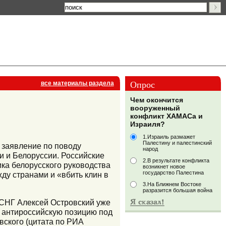
Опрос
все материалы раздела
Чем окончится
вооруженный
конфликт ХАМАСа и
Израиля?
1.Израиль размажет
Палестину и палестинский
 заявление по поводу
народ
и и Белоруссии. Российские
2.В результате конфликта
ика белорусского руководства
возникнет новое
государство Палестина
ду странами и «вбить клин в
3.На Ближнем Востоке
разразится большая война
 СНГ Алексей Островский уже
ь антироссийскую позицию под
вского (цитата по РИА