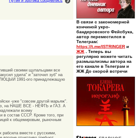
Путин и эротика сроднились
В связи с закономерной
кончиной укро-
бандеровского Фейсбука,
автор переместился в
Телеграм:
https://t.me/ISTRINGER
и
ЖЖ
. Теперь вы
регулярно можете читать
размышлизмы автора на
его канале в Телеграм и
тивший своими щупальцами все
ЖЖ До скорой встречи
акусил удила" и "заточил зуб" на
ОЛЮЦЫИ 1991-ого принадлежащую
ейски -уже "совсем другой марьяж".
ию, на НАШЕ ВСЕ - НЕФТЬ и ГАЗ. А
инадлежали всему
 в состав СССР. Кроме того, при
зницей к общемировым, рыночным
х рабсила вместе с русскими,
е вполне отчетливо требуют