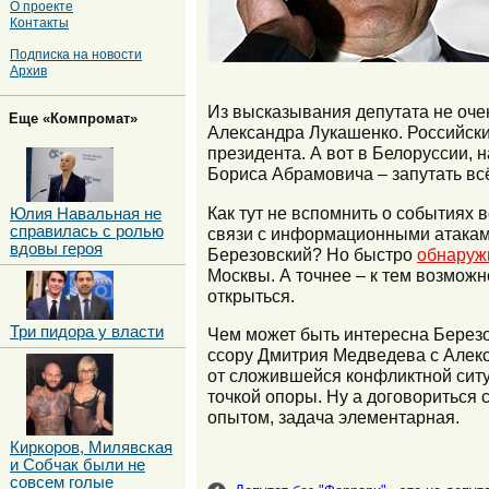
О проекте
Контакты
Подписка на новости
Архив
Из высказывания депутата не оче
Еще «Компромат»
Александра Лукашенко. Российски
президента. А вот в Белоруссии, 
Бориса Абрамовича – запутать всё
Как тут не вспомнить о событиях 
Юлия Навальная не
справилась с ролью
связи с информационными атаками
вдовы героя
Березовский? Но быстро
обнаруж
Москвы. А точнее – к тем возможн
открыться.
Три пидора у власти
Чем может быть интересна Березо
ссору Дмитрия Медведева с Алек
от сложившейся конфликтной ситу
точкой опоры. Ну а договориться 
опытом, задача элементарная.
Киркоров, Милявская
и Собчак были не
совсем голые