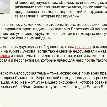
«Новости») звучало так: «В этом, по информации, 
различных компетентных источников, также участв
предприниматель Борис Березовский, инструментом
те заявления, которые прозвучали».
нь понятно, с какой именно стороны Борис Березовский при
е парламентарии, видимо, считают, что Березовский руков
напротив, уже видят «руку Березовского» в некоторых посту
 так, что концов не найдёшь.
всего лишь двухнедельной давности, когда
всплыла
фамилия
 на Юрия Лужкова. Тогда также многие недоумевали – каз
ились
и свидетельства, и доказательства, и мотивы его инт
остям и перспективам, которые лично для него после таког
вскому белорусская тема – тоже можно себе примерно пр
сандром Лукашенко, Березовский немедленно делает росси
ации. А точнее – от ближайшего окружения, которое остане
с чьим-либо «ближайшим окружением» – это для Бориса Бер