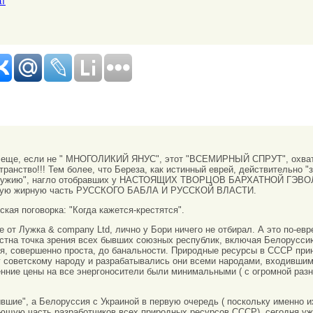
ат
же еще, если не " МНОГОЛИКИЙ ЯНУС", этот "ВСЕМИРНЫЙ СПРУТ", охва
ранство!!! Тем более, что Береза, как истинный еврей, действительно "з
 оружию", нагло отобравших у НАСТОЯЩИХ ТВОРЦОВ БАРХАТНОЙ ГЭВ
амую жирную часть РУССКОГО БАБЛА И РУССКОЙ ВЛАСТИ.
ская поговорка: "Когда кажется-крестятся".
е от Лужка & company Ltd, лично у Бори ничего не отбирал. А это по-евр
естна точка зрения всех бывших союзных республик, включая Белорусс
ния, совершенно проста, до банальности. Природные ресурсы в СССР пр
 советскому народу и разрабатывались они всеми народами, входившими
енние цены на все энергоносители были минимальными ( с огромной ра
ывшие", а Белоруссия с Украиной в первую очередь ( поскольку именно и
ющую часть разработчиков всех природных ресурсов СССР), сегодня уж