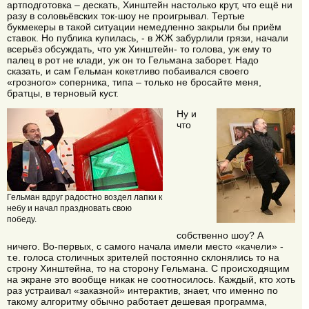
артподготовка – дескать, Хинштейн настолько крут, что ещё ни
разу в соловьёвских ток-шоу не проигрывал. Тертые
букмекеры в такой ситуации немедленно закрыли бы приём
ставок. Но публика купилась, - в ЖЖ забурлили грязи, начали
всерьёз обсуждать, что уж Хинштейн- то голова, уж ему то
палец в рот не клади, уж он то Гельмана заборет. Надо
сказать, и сам Гельман кокетливо побаивался своего
«грозного» соперника, типа – только не бросайте меня,
братцы, в терновый куст.
Ну и
что
Гельман вдруг радостно воздел лапки к
небу и начал праздновать свою
победу.
собственно шоу? А
ничего. Во-первых, с самого начала имели место «качели» -
т.е. голоса столичных зрителей постоянно склонялись то на
строну Хинштейна, то на сторону Гельмана. С происходящим
на экране это вообще никак не соотносилось. Каждый, кто хоть
раз устраивал «заказной» интерактив, знает, что именно по
такому алгоритму обычно работает дешевая программа,