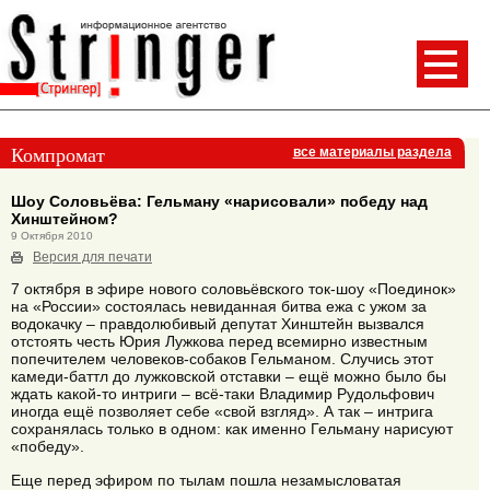
Компромат
все материалы раздела
Шоу Соловьёва: Гельману «нарисовали» победу над
Хинштейном?
9 Октября 2010
Версия для печати
7 октября в эфире нового соловьёвского ток-шоу «Поединок»
на «России» состоялась невиданная битва ежа с ужом за
водокачку – правдолюбивый депутат Хинштейн вызвался
отстоять честь Юрия Лужкова перед всемирно известным
попечителем человеков-собаков Гельманом. Случись этот
камеди-баттл до лужковской отставки – ещё можно было бы
ждать какой-то интриги – всё-таки Владимир Рудольфович
иногда ещё позволяет себе «свой взгляд». А так – интрига
сохранялась только в одном: как именно Гельману нарисуют
«победу».
Еще перед эфиром по тылам пошла незамысловатая