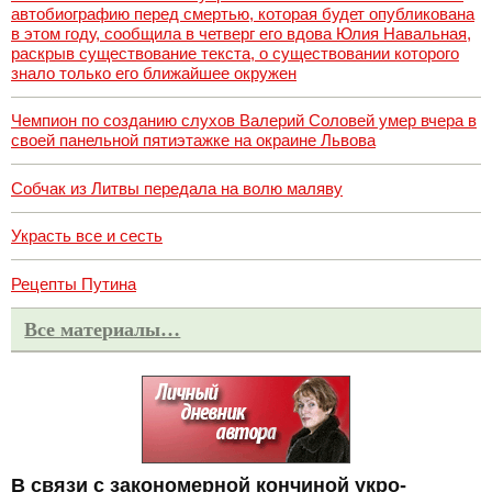
автобиографию перед смертью, которая будет опубликована
в этом году, сообщила в четверг его вдова Юлия Навальная,
раскрыв существование текста, о существовании которого
знало только его ближайшее окружен
Чемпион по созданию слухов Валерий Соловей умер вчера в
своей панельной пятиэтажке на окраине Львова
Собчак из Литвы передала на волю маляву
Украсть все и сесть
Рецепты Путина
Все материалы…
В связи с закономерной кончиной укро-