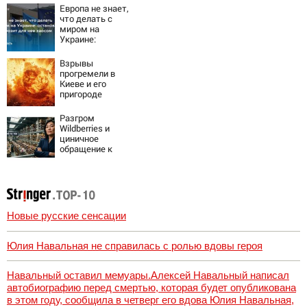
мертвыми на
Европа не знает,
заднем сиденье
что делать с
автомобиля
миром на
Украине:
остановка боев
грозит для нее
Взрывы
хаосом
прогремели в
Киеве и его
пригороде
Разгром
Wildberries и
циничное
обращение к
русским
Новые русские сенсации
Юлия Навальная не справилась с ролью вдовы героя
Навальный оставил мемуары.Алексей Навальный написал
автобиографию перед смертью, которая будет опубликована
в этом году, сообщила в четверг его вдова Юлия Навальная,