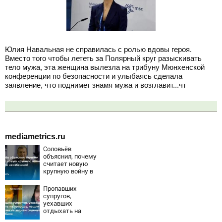
Юлия Навальная не справилась с ролью вдовы героя.
Вместо того чтобы лететь за Полярный круг разыскивать
тело мужа, эта женщина вылезла на трибуну Мюнхенской
конференции по безопасности и улыбаясь сделала
заявление, что поднимет знамя мужа и возглавит...чт
mediametrics.ru
Соловьёв
объяснил, почему
считает новую
крупную войну в
Европе
неизбежной
Пропавших
супругов,
уехавших
отдыхать на
природу, нашли