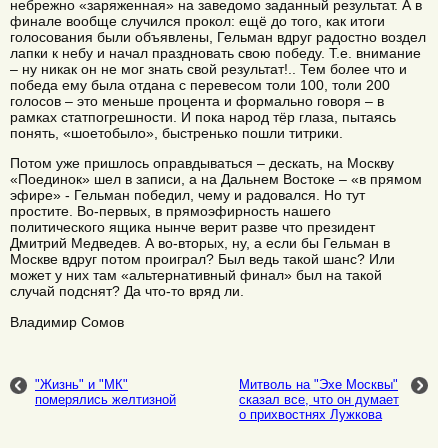
небрежно «заряженная» на заведомо заданный результат. А в
финале вообще случился прокол: ещё до того, как итоги
голосования были объявлены, Гельман вдруг радостно воздел
лапки к небу и начал праздновать свою победу. Т.е. внимание
– ну никак он не мог знать свой результат!.. Тем более что и
победа ему была отдана с перевесом толи 100, толи 200
голосов – это меньше процента и формально говоря – в
рамках статпогрешности. И пока народ тёр глаза, пытаясь
понять, «шоетобыло», быстренько пошли титрики.
Потом уже пришлось оправдываться – дескать, на Москву
«Поединок» шел в записи, а на Дальнем Востоке – «в прямом
эфире» - Гельман победил, чему и радовался. Но тут
простите. Во-первых, в прямоэфирность нашего
политического ящика нынче верит разве что президент
Дмитрий Медведев. А во-вторых, ну, а если бы Гельман в
Москве вдруг потом проиграл? Был ведь такой шанс? Или
может у них там «альтернативный финал» был на такой
случай подснят? Да что-то вряд ли.
Владимир Сомов
"Жизнь" и "МК"
Митволь на "Эхе Москвы"
померялись желтизной
сказал все, что он думает
о прихвостнях Лужкова