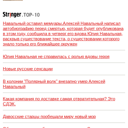
Навальный оставил мемуары.Алексей Навальный написал
автобиографию перед смертью, которая будет опубликована
в этом году, сообщила в четверг его вдова Юлия Навальная,
раскрыв существование текста, о существовании которого
знало только его ближайшее окружен
Юлия Навальная не справилась с ролью вдовы героя
Новые русские сенсации
В колонии "Полярный волк" внезапно умер Алексей
Навальный
Какая компания по доставке самая отвратительная? Это
СДЭК.
Давосские старцы пообещали миру новый мор