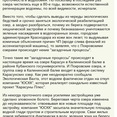
проточность и водообмен. Но поскольку в последний раз
озера чистились еще в 80-е годы, возможности естественной
регенерации водоемы, по всей видимости, исчерпали.
Вместо того, чтобы сделать выводы из череды экологических
бедствий и срочно заняться экологической реабилитацией
озер, а заодно разобраться, почему их берега подвергаются
хищнической застройке и почему безнаказанно уничтожаются
зеленые насаждения в водоохранных зонах, городская
администрация Краснодара из кожи вон лезет, то выдумывая
комичные объяснения причин ЧП (вроде слива фекалий из
ассенизаторской машины), то заявляя, что с Покровскими
озерами происходят некие "загадочные процессы".
Точно такие же "загадочные процессы" происходят в
настоящее время на озере Карасун в Калининской балке в
районе Кубанского госуниверситета. И Покровские озера, и
группа озер в Калининской балке входят в единую систему
Карасунских озер. Как уже неоднократно сообщала
Экологическая Вахта, этот водоем фактически отдан на откуп
компании "ЮСКК", которая реализует скандально известный
проект "Карасуны Плюс".
Из некогда проточного озера усилиями застройщика уже
сделано зловонное болото. Береговая черта озера изменена
до неузнаваемости: отвоевывая все новые площади под
застройку, компания "ЮСКК" засыпала значительную площадь
водной глади грунтом и строительным мусором. Сваи жилых
домов забиваются фактически в воду, зеленая зона на берегу