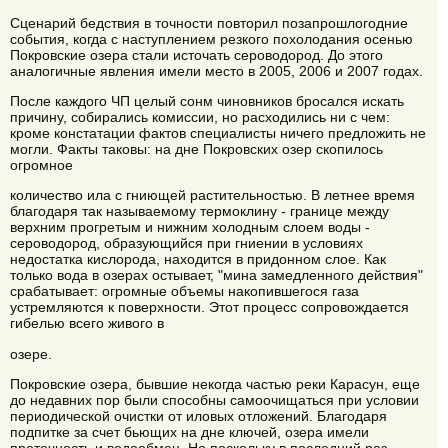
Сценарий бедствия в точности повторил позапрошлогодние
события, когда с наступлением резкого похолодания осенью
Покровские озера стали источать сероводород. До этого
аналогичные явления имели место в 2005, 2006 и 2007 годах.
После каждого ЧП целый сонм чиновников бросался искать
причину, собирались комиссии, но расходились ни с чем:
кроме констатации фактов специалисты ничего предложить не
могли. Факты таковы: на дне Покровских озер скопилось
огромное
количество ила с гниющей растительностью. В летнее время
благодаря так называемому термоклину - границе между
верхним прогретым и нижним холодным слоем воды -
сероводород, образующийся при гниении в условиях
недостатка кислорода, находится в придонном слое. Как
только вода в озерах остывает, "мина замедленного действия"
срабатывает: огромные объемы накопившегося газа
устремляются к поверхности. Этот процесс сопровождается
гибелью всего живого в
озере.
Покровские озера, бывшие некогда частью реки Карасун, еще
до недавних пор были способны самоочищаться при условии
периодической очистки от иловых отложений. Благодаря
подпитке за счет бьющих на дне ключей, озера имели