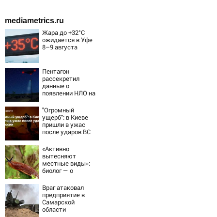
mediametrics.ru
Жара до +32°C
ожидается в Уфе
8–9 августа
Пентагон
рассекретил
данные о
появлении НЛО на
Ближнем Востоке
"Огромный
ущерб": в Киеве
пришли в ужас
после ударов ВС
России
«Активно
вытесняют
местные виды»:
биолог — о
распространении
испанских
Враг атаковал
слизней и
предприятие в
эффективных
Самарской
способах борьбы
области
с ними