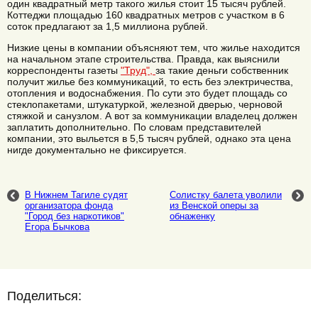
один квадратный метр такого жилья стоит 15 тысяч рублей.
Коттеджи площадью 160 квадратных метров с участком в 6
соток предлагают за 1,5 миллиона рублей.
Низкие цены в компании объясняют тем, что жилье находится
на начальном этапе строительства. Правда, как выяснили
корреспонденты газеты
"Труд",
за такие деньги собственник
получит жилье без коммуникаций, то есть без электричества,
отопления и водоснабжения. По сути это будет площадь со
стеклопакетами, штукатуркой, железной дверью, черновой
стяжкой и санузлом. А вот за коммуникации владелец должен
заплатить дополнительно. По словам представителей
компании, это выльется в 5,5 тысяч рублей, однако эта цена
нигде документально не фиксируется.
В Нижнем Тагиле судят
Солистку балета уволили
организатора фонда
из Венской оперы за
"Город без наркотиков"
обнаженку
Егора Бычкова
Поделиться: