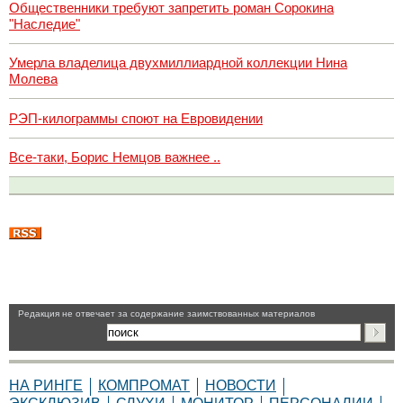
Общественники требуют запретить роман Сорокина
"Наследие"
Умерла владелица двухмиллиардной коллекции Нина
Молева
РЭП-килограммы споют на Евровидении
Все-таки, Борис Немцов важнее ..
Pедакция не отвечает за содержание заимствованных материалов
НА РИНГЕ
КОМПРОМАТ
НОВОСТИ