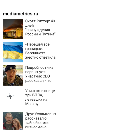
mediametrics.ru
Скотт Риттер: 40
дней
"принуждения
России и Путина"
резко приблизили
крах режима
«Перешёл все
Зеленского
границы»:
Вагенкнехт
жёстко ответила
послу Украины
Подробности из
первых уст:
Участник СВО
рассказал, что
спасло его в
схватке с
Уничтожено еще
медведем
три БПЛА,
летевших на
Москву
Друг Усольцевых
рассказал о
тайной семье
бизнесмена