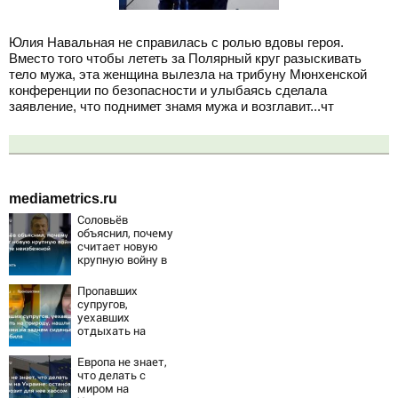
Юлия Навальная не справилась с ролью вдовы героя.
Вместо того чтобы лететь за Полярный круг разыскивать
тело мужа, эта женщина вылезла на трибуну Мюнхенской
конференции по безопасности и улыбаясь сделала
заявление, что поднимет знамя мужа и возглавит...чт
mediametrics.ru
Соловьёв
объяснил, почему
считает новую
крупную войну в
Европе
неизбежной
Пропавших
супругов,
уехавших
отдыхать на
природу, нашли
мертвыми на
Европа не знает,
заднем сиденье
что делать с
автомобиля
миром на