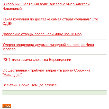
В колонии "Полярный волк" внезапно умер Алексей
Навальный
Какая компания по доставке самая отвратительная? Это
СДЭК.
Давосские старцы пообещали миру новый мор
Умерла владелица двухмиллиардной коллекции Нина
Молева
РЭП-килограммы споют на Евровидении
Общественники требуют запретить роман Сорокина
"Наследие"
Все-таки, Борис Немцов важнее ..