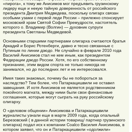
«пирога», к тому же Анисимов мог предъявить грузинскому
лидеру еще и некую тайную доверенность от российского
президента Дмитрия Медведева, поскольку олигарх связан
особыми узами с первой леди России – прилежно спонсирует
московский храм Святой Софии Премудрости, настоятель
которого о. Владимир (Волгин) — духовник супруги
президента Светланы Медведевой.
Основными старшими партнерами олигарха считаются братья
Аркадий и Борис Ротенберги, давно и тесно связанные с
Путиным по линии дзюдо. Не случайно в феврале 2010 года
Василий Анисимов стал не кем иным, как президентом
Федерации дзюдо России. Хотя, по его собственному
признанию, этим видом спорта не только никогда не
занимался, но до последних лет и не интересовался.
Имея таких знакомых, почему бы не побороться за
наследство? Тем более, что Патаркацишвили не оставил
завещания. И хотя Анисимов не является родственником
покойного магната, между ними были свои финансовые
соглашения, которые могут сыграть на руку российскому
олигарху.
О «деловом общении» Анисимова и Патаркацишвили
журналисты узнали еще в марте 2009 года, когда опальный
Березовский ( в данной истории товарищ/ партнер грузинского
олигарха) подал иск к компании Coalco Василия Анисимова, в
котором заявил, что он и Патаркацишвили «одолжили»