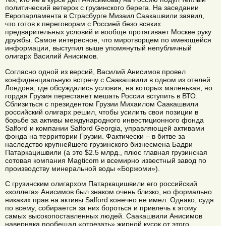
политический ветерок с грузинского берега. На заседании
Европарламента в Страсбурге Мизаил Саакашвили заявил,
что готов к переговорам с Россией безо всяких
предварительных условий и вообще протягивает Москве руку
дружбы. Самое интересное, что миротворцем по имеющейся
информации, выступил выше упомянутый непубличный
олигарх Василий Анисимов.
Согласно одной из версий, Василий Анисимов провел
конфиденциальную встречу с Саакашвили в одном из отелей
Лондона, где обсуждались условия, на которых маленькая, но
гордая Грузия перестанет мешать России вступить в ВТО.
Сблизиться с президентом Грузии Михаилом Саакашвили
российский олигарх решил, чтобы усилить свои позиции в
борьбе за активы международного инвестиционного фонда
Salford и компании Salford Georgia, управляющей активами
фонда на территории Грузии. Фактически – в битве за
наследство крупнейшего грузинского бизнесмена Бадри
Патаркацишвили (а это $2.5 млрд., плюс главная грузинская
сотовая компания Magticom и всемирно известный завод по
производству минеральной воды «Боржоми»).
С грузинским олигархом Патаркацишвили его российский
«коллега» Анисимов был знаком очень близко, но формально
никаких прав на активы Salford конечно не имел. Однако, судя
по всему, собирается за них бороться и привлечь к этому
самых высокопоставленных людей. Саакашвили Анисимов
наверняка пообещал «отрезать» жирной кусок от этого