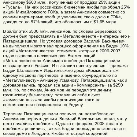
Анисимову $500 млн., полученных от продажи 25% акций
«Русала». На них российский бизнесмен якобы приобрел 25%
акций Михайловского ГОКа, а затем Анисимов совместно со
своими партнерами вообще увеличили свою долю в ГОКе,
доведя ее до 97% акций, что обошлось им в $1,65 млрд.
В залог этих $500 млн. Анисимов, по словам Березовского,
должен был представлять в «Металлоинвесте» интересы его и
Патаркацившили. Но условия договора Василий Васильевич
не выполнял и затягивал процесс оформления на Бадри 10%
акций «Металлоинвеста», стоимость которых в 2006-2007
годах выросла в несколько раз. Взамен акций
«Металлоинвеста» Анисимов пообещал Патаркацишвили
возвращение в Россию. И выставил новое условие – продажа
Бадри Шалвовичем Издательского дома «Коммерсантъ»
одному из своих партнеров, а именно, соучредителю по
«Металлинвесту» Алишеру Усманову. Патаркацишвили, как и
договаривались, продал все акции «Коммерсанта» за $250
млн. Но, по слухам, Анисимов не передал эти деньги
грузинскому бизнесмену, оставив их себе в счет
«комиссионных» за якобы организацию так и не
состоявшегося возвращения на Родину.
Терпение Патаркацишвили лопнуло, он потребовал от
Анисимова вернуть деньги. Василий Васильевич понял, что у
него начались проблемы. Однако в феврале 2008 года эти
проблемы решились, так как Бадри неожиданно скончался в
своем доме в Лондоне. Якобы от острой сердечной