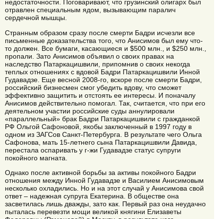
недостаточности. Поговаривают, что грузинский олигарх был
отравлен специальным ядом, вызывающим паралич
сердечной мышцы.
Странным образом сразу после смерти Бадри исчезли все
письменные доказательства того, что Анисимов был ему что-
то должен. Все бумаги, касающиеся и $500 млн., и $250 млн.,
пропали. Зато Анисимов объявил о своих правах на
наследство Патаркацишвили, припомнив о своих некогда
теплых отношениях с вдовой Бадри Патаркацишвили Инной
Гудавадзе. Еще весной 2008-го, вскоре после смерти Бадри,
российский бизнесмен смог убедить вдову, что сможет
эффективно защитить и отстоять ее интересы. И поначалу
Анисимов действительно помогал. Так, считается, что при его
деятельном участии российские суды аннулировали
«параллельный» брак Бадри Патаркацишвили с гражданкой
РФ Ольгой Сафоновой, якобы заключенный в 1997 году в
одном из ЗАГСов Санкт-Петербурга. В результате чего Ольга
Сафонова, мать 15-летнего сына Патаркацишвили Давида,
перестала оспаривать у г-жи Гудавадзе статус супруги
покойного магната.
Однако после активной борьбы за активы покойного Бадри
отношения между Инной Гудавадзе и Василием Анисимовым
несколько охладились. Но и на этот случай у Анисимова свой
ответ – надежная супруга Екатерина. В обществе она
засветилась лишь дважды, зато как. Первый раз она неудачно
пыталась перевезти мощи великой княгини Елизаветы