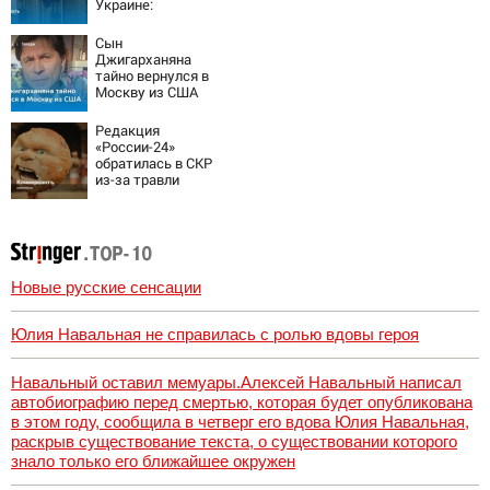
Украине:
остановка боев
грозит для нее
Сын
хаосом
Джигарханяна
тайно вернулся в
Москву из США
Редакция
«России-24»
обратилась в СКР
из-за травли
съемочной
группы «Колобка»
Новые русские сенсации
Юлия Навальная не справилась с ролью вдовы героя
Навальный оставил мемуары.Алексей Навальный написал
автобиографию перед смертью, которая будет опубликована
в этом году, сообщила в четверг его вдова Юлия Навальная,
раскрыв существование текста, о существовании которого
знало только его ближайшее окружен