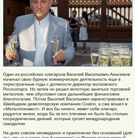
Один из российских олигархов Василий Васильевич Анисимов
начинал свою бурную коммерческую деятельность еще в
перестроечные годы с должности директор московского
Росхозторга. Но затем он решил вплотную заняться торговлей
металлом, чем обусловил свое дальнейшее финансовое
благополучие. Потом Василий Васильевич зарегистрировал в
Швейцарии девелоперскую компанию Coalco, а сам вошел в
«Металлоинвест». И все бы ничего, живет себе олигарх,
радуется жизни, когда бы за его плечами не было бы столько
посреднических деяний, которые грозят международным
скандалом.
На днях совсем неожиданно и практически без оснований (для
тех, кто не в курсе дел Анисимова) на Россию подул теплый