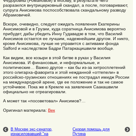
Федоровны (Романовой) в Москву, в результате чего
разразился внутрицерковный скандал, а после, поговаривают,
супруга Анисимова поспособствовала скандальному разводу
Абрамовичей.
Вскоре, очевидно, следует ожидать появления Екатерины
Анисимовой и в Грузии, куда соратница Анисимова вероятно
прибудет, дабы убедить Инну Гудавадзе в том, что Василий
Анисимов остается ее лучшим, надежнейшим другом. И никто,
кроме Анисимова, лучше не управится с активами фонда
Salford и наследством Бадри Патаркацишвили вообще.
Как видим, все козыри в этой битве в руках у Василия
Анисимова. И финансовые, и неформальные, и
политические… Важно другое – как бы из-за хитросплетений
этого олигарха-фаворита и этой нежданной «оттепели» в
российско-грузинских отношениях не пострадал имидж России
на международной арене, где ее положение и так не самое
устойчивое. Пока же в Кремле на заявления Саакашвили
официально не отреагировали.
А может так «посоветовал» Анисимов?…
Оригинал материала:
Век
В Москве экс-сенатор,
Скорая помощь для
изнасиловавший "на
Путина