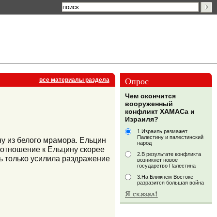
Опрос
все материалы раздела
Чем окончится
вооруженный
конфликт ХАМАСа и
Израиля?
1.Израиль размажет
Палестину и палестинский
у из белого мрамора. Ельцин
народ
 отношение к Ельцину скорее
2.В результате конфликта
ь только усилила раздражение
возникнет новое
государство Палестина
3.На Ближнем Востоке
разразится большая война