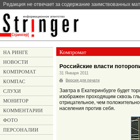
Pедакция не отвечает за содержание заимствованных ма
Компромат
НА РИНГЕ
НОВОСТИ
Российские власти потороп
КОМПРОМАТ
31 Января 2011
КОМПАС
Версия для печати
СЛУХИ
Завтра в Екатеринбурге будет то
изображен проходящим сквозь глы
МОНИТОР
отрицательное, чем положительно
населения против себя.
КОММЕНТАРИИ
ФОТО
ПЕРСОНАЛИИ