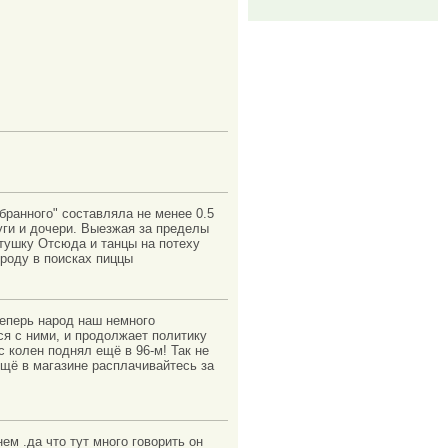
збранного" составляла не менее 0.5
уги и дочери. Выезжая за пределы
тушку Отсюда и танцы на потеху
ороду в поисках пиццы
 теперь народ наш немного
ся с ними, и продолжает политику
с колен поднял ещё в 96-м! Так не
 ещё в магазине расплачивайтесь за
ем .да что тут много говорить он