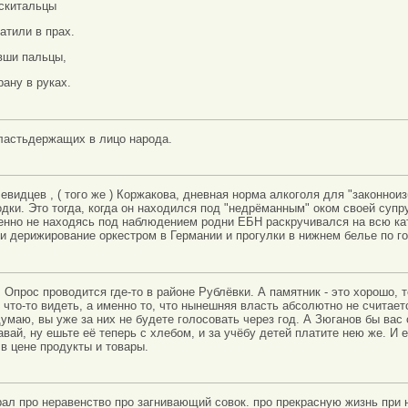
 скитальцы
атили в прах.
вши пальцы,
рану в руках.
ластьдержащих в лицо народа.
евидцев , ( того же ) Коржакова, дневная норма алкоголя для "законнои
одки. Это тогда, когда он находился под "недрёманным" оком своей супр
венно не находясь под наблюдением родни ЕБН раскручивался на всю ка
и дерижирование оркестром в Германии и прогулки в нижнем белье по г
е! Опрос проводится где-то в районе Рублёвки. А памятник - это хорошо,
 что-то видеть, а именно то, что нынешняя власть абсолютно не считает
думаю, вы уже за них не будете голосовать через год. А Зюганов бы вас 
авай, ну ешьте её теперь с хлебом, и за учёбу детей платите нею же. И
в цене продукты и товары.
рал про неравенство про загнивающий совок. про прекрасную жизнь при н