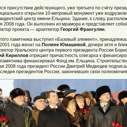
ся присутствие действующего, уже третьего по счёту през
фициального открытия 10-метровый монумент уже водрузили 
зидентский центр имени Ельцина. Здание, к слову, располо
 2008 года. Он выполнен из мрамора и представляет собой
Автор проекта — архитектор
Георгий Франгулян
.
 этого памятника выступил «Базовый элемент», принадлеж
2001 года женат на
Полине Юмашевой
, дочери зятя и бл
иректор Уральского центра первого президента России Бори
ий Кириллов
отрицает причастность олигарха к финансиро
 памятника финансировал Фонд им. Ельцина. Строительств
ая 2008 года президент России Дмитрий Медведев подписа
аследия президентов России, закончивших свои полномочия