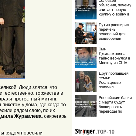
Соловьёв
объяснил, почему
считает новую
крупную войну в
Европе
неизбежной
Путин расширил
перечень
оснований для
выдворения
мигрантов
Сын
Джигарханяна
тайно вернулся в
Москву из США
Друг пропавшей
семьи
Усольцевых
получил
еликой. Люди злятся, что
аудиосообщение
, естественно, торжества в
от них
Российские банки
враля протестный митинг,
с марта будут
икетом у дома, где когда-то
блокировать
есили рядом свою, по их
переводы по
новому признаку
мила Журавлёва
, секретарь
 мы рядом повесили