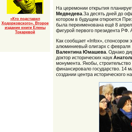
На церемонии открытия планирует
Медведева
.За десять дней до о
«Кто подставил
котором в будущем откроется Пре
Ходорковского». Второе
была переименована ещё 8 апреля
издание книги Елены
фигурой первого президента РФ. 
Токаревой
Как сообщает «Infox», спонсором
алюминиевый олигарх с февраля 
Валентина Юмашева
. Однако д
доктор исторических наук
Анатол
монумента. Якобы, строительство
финансировало государство. 14 м
создании центра исторического н