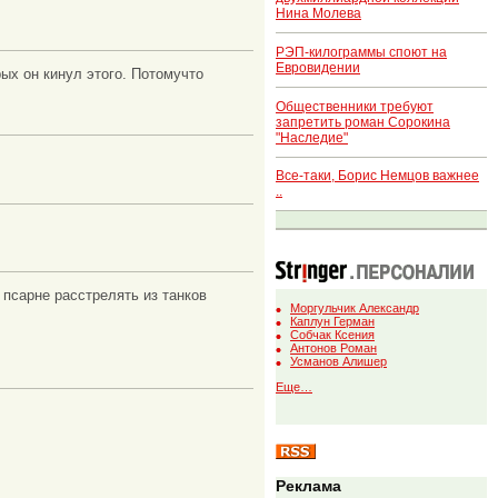
Нина Молева
РЭП-килограммы споют на
Евровидении
ых он кинул этого. Потомучто
Общественники требуют
запретить роман Сорокина
"Наследие"
Все-таки, Борис Немцов важнее
..
 псарне расстрелять из танков
Моргульчик Александр
Каплун Герман
Собчак Ксения
Антонов Роман
Усманов Алишер
Еще…
Реклама