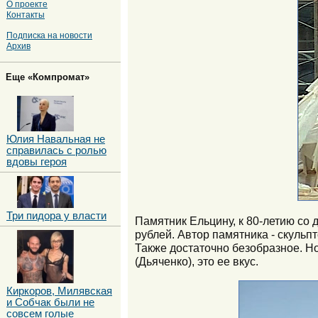
О проекте
Контакты
Подписка на новости
Архив
Еще «Компромат»
Юлия Навальная не
справилась с ролью
вдовы героя
Три пидора у власти
Памятник Ельцину, к 80-летию со 
рублей. Автор памятника - скульп
Также достаточно безобразное. Н
(Дьяченко), это ее вкус.
Киркоров, Милявская
и Собчак были не
совсем голые