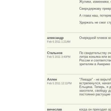
Жулики, изменники,
Сверхдержаву превр
А глава наш, потеря
Удержать не смог ст
александр
Очередной плевок в
Feb 6 2011 1:21AM
Стальнов
По свидетельству оч
литра коньяка или в
Feb 5 2011 3:40PM
России и соответст
зрителям в Америке 
Аллен
"Леваде" - не верьт
встрепенулся, начал
Feb 5 2011 12:11PM
Ельцина. Теперь, я 
захотели, свободу д
постоянно растущие 
вечеслав
когда он приходил о