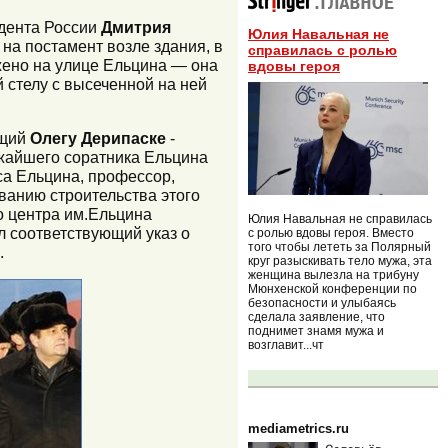
идента России
Дмитрия
Юлия Навальная не
на постамент возле здания, в
справилась с ролью
жено на улице Ельцина — она
вдовы героя
 стелу с высеченной на ней
ащий
Олегу Дерипаске
-
ижайшего соратника Ельцина
са Ельцина, профессор,
ванию строительства этого
о центра им.Ельцина
Юлия Навальная не справилась
л соответствующий указ о
с ролью вдовы героя. Вместо
того чтобы лететь за Полярный
.
круг разыскивать тело мужа, эта
женщина вылезла на трибуну
Мюнхенской конференции по
безопасности и улыбаясь
сделала заявление, что
поднимет знамя мужа и
возглавит...чт
mediametrics.ru