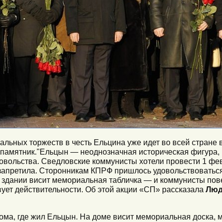
льных торжеств в честь Ельцина уже идет во всей стране в
 памятник."Ельцын — неоднозначная историческая фигура, и
едовольства. Сведловские коммунисты хотели провести 1 фе
запретила. Сторонникам КПРФ пришлось удовольствоваться п
 здании висит мемориальная табличка — и коммунисты пов
вует действительности. Об этой акции «СП» рассказала
Люд
дома, где жил Ельцын. На доме висит мемориальная доска,