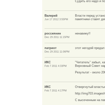
Судить его надо и п
Валерий
Власти перед устано
памятники ставят д
Jun 17 2012 3:55PM
россиянин
ненавижу!!
Dec 29 2011 11:15PM
патриот
этот негодяй предал 
Dec 29 2011 11:06PM
ИКС
"Читатель" забыл, к
Верховный Совет на
Feb 7 2011 4:33PM
Результат - около 20
ИКС
Отвергнутый властью
Feb 7 2011 4:17PM
http://img703.images
С высеченным на па