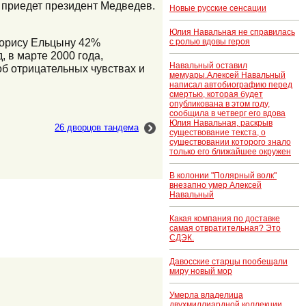
 приедет президент Медведев.
Новые русские сенсации
Юлия Навальная не справилась
 Борису Ельцыну 42%
с ролью вдовы героя
, в марте 2000 года,
Навальный оставил
об отрицательных чувствах и
мемуары.Алексей Навальный
написал автобиографию перед
смертью, которая будет
опубликована в этом году,
сообщила в четверг его вдова
Юлия Навальная, раскрыв
26 дворцов тандема
существование текста, о
существовании которого знало
только его ближайшее окружен
В колонии "Полярный волк"
внезапно умер Алексей
Навальный
Какая компания по доставке
самая отвратительная? Это
СДЭК.
Давосские старцы пообещали
миру новый мор
Умерла владелица
двухмиллиардной коллекции