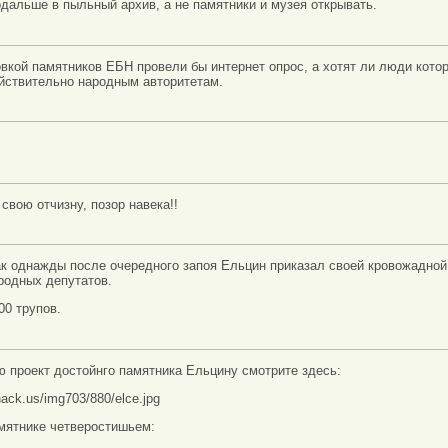
одальше в пыльный архив, а не памятники и музея открывать.
вкой памятников ЕБН провели бы интернет опрос, а хотят ли люди котор
ействительно народным авторитетам.
свою отчизну, позор навека!!
ак однажды после очередного запоя Ельцин приказал своей кровожадной
родных депутатов.
00 трупов.
 проект достойнго памятника Ельцину смотрите здесь:
hack.us/img703/880/elce.jpg
мятнике четверостишьем: