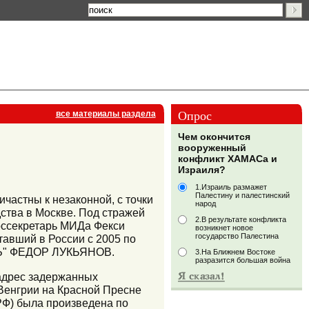
Опрос
все материалы раздела
Чем окончится
вооруженный
конфликт ХАМАСа и
Израиля?
1.Израиль размажет
Палестину и палестинский
частны к незаконной, с точки
народ
дства в Москве. Под стражей
2.В результате конфликта
оссекретарь МИДа Фекси
возникнет новое
государство Палестина
тавший в России с 2005 по
 "Ъ" ФЕДОР ЛУКЬЯНОВ.
3.На Ближнем Востоке
разразится большая война
 адрес задержанных
 Венгрии на Красной Пресне
РФ) была произведена по