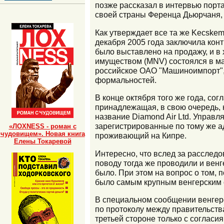
позже рассказал в интервью порта
своей страны Ференца Дьюрчаня, ч
Как утверждает все та же Kecskeme
декабря 2005 года заключила конт
было выставлено на продажу, и в
имуществом (MNV) состоялся в мар
российское ОАО "Машиноимпорт", 
формальностей.
В конце октября того же года, со
принадлежащая, в свою очередь, к
название Diamond Air Ltd. Управля
зарегистрированные по тому же а
«ЛОХNESS - роман с
чудовищем». Новая книга
проживающий на Кипре.
Елены Токаревой
Интересно, что вслед за расслед
поводу тогда же проводили и вен
было. При этом на вопрос о том, 
было самым крупным венгерским 
В специальном сообщении венгерс
по протоколу между правительств
третьей стороне только с согласи