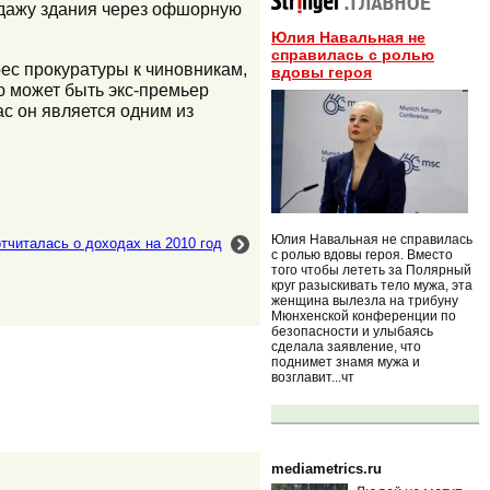
одажу здания через офшорную
Юлия Навальная не
справилась с ролью
рес прокуратуры к чиновникам,
вдовы героя
ю может быть экс-премьер
с он является одним из
Юлия Навальная не справилась
тчиталась о доходах на 2010 год
с ролью вдовы героя. Вместо
того чтобы лететь за Полярный
круг разыскивать тело мужа, эта
женщина вылезла на трибуну
Мюнхенской конференции по
безопасности и улыбаясь
сделала заявление, что
поднимет знамя мужа и
возглавит...чт
mediametrics.ru