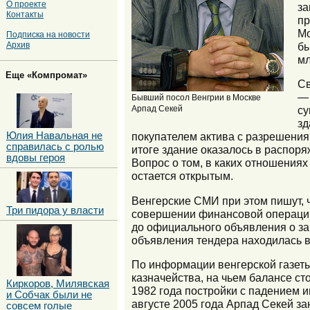
О проекте
за
Контакты
пр
Мо
Подписка на новости
бы
Архив
мл
Еще «Компромат»
Св
— 
Бывший посол Венгрии в Москве
су
Арпад Секей
зд
Юлия Навальная не
покупателем актива с разрешения
справилась с ролью
итоге здание оказалось в распор
вдовы героя
Вопрос о том, в каких отношения
остается открытым.
Венгерские СМИ при этом пишут, 
Три пидора у власти
совершении финансовой операции 
до официального объявления о за
объявления тендера находилась 
По информации венгерской газеты
казначейства, на чьем балансе сто
Киркоров, Милявская
1982 года постройки с падением и
и Собчак были не
августе 2005 года Арпад Секей за
совсем голые