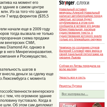
актива на момент его
е здание в самом центре
Навальный оставил
млн. Из-за того что здание
мемуары.Алексей Навальный
ти 7 млрд форинтов ($35,5
написал автобиографию перед
смертью, которая будет
опубликована в этом году,
сообщила в четверг его вдова
ели начали еще в 2009 году
Юлия Навальная, раскрыв
существование текста, о
оров тогда вызвала не только
существовании которого знало
ем прозрачная схема продажи
только его ближайшее окружен
ым венгерских СМИ,
ма Diamond Air, однако в
Чемпион по созданию слухов
Валерий Соловей умер вчера в
де в него Минрегионразвития.
своей панельной пятиэтажке на
 компания и Росимущество,
окраине Львова
Собчак из Литвы передала на
вательность шагов в
волю маляву
 внесла деньги за сделку еще
Украсть все и сесть
из Люксембурга с момента
Рецепты Путина
госсобственности венгерского
Все материалы…
о с тем, что огромное здание
половину пустовало. Когда в
же шли. Об этом сам дипломат