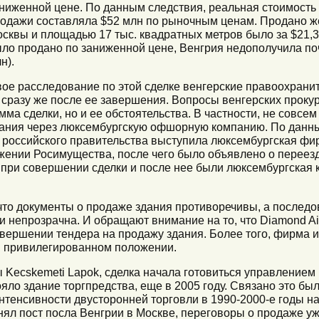
ниженной цене. По данным следствия, реальная стоимость 
одажи составляла $52 млн по рыночным ценам. Продано ж
сквы и площадью 17 тыс. квадратных метров было за $21,3 
ло продано по заниженной цене, Венгрия недополучила поч
н).
ое расследование по этой сделке венгерские правоохранит
сразу же после ее завершения. Вопросы венгерских прокур
мма сделки, но и ее обстоятельства. В частности, не совс
ания через люксембургскую офшорную компанию. По данн
 российского правительства выступила люксембургская фир
яжении Росимущества, после чего было объявлено о переез
х при совершении сделки и после нее были люксембургская
что документы о продаже здания противоречивы, а последо
непрозрачна. И обращают внимание на то, что Diamond Air
вершении тендера на продажу здания. Более того, фирма 
в привилегированном положении.
 Kecskemeti Lapok, сделка начала готовиться управлением 
яло здание торгпредства, еще в 2005 году. Связано это был
нтенсивности двусторонней торговли в 1990-2000-е годы на
нял пост посла Венгрии в Москве, переговоры о продаже у