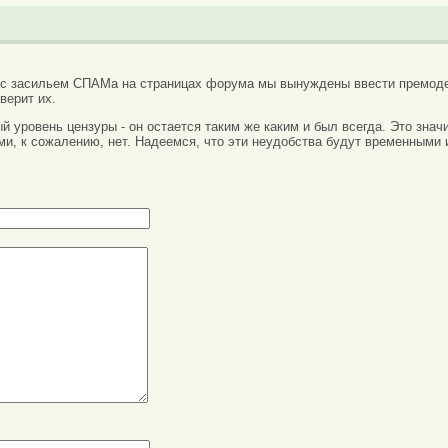
 с засильем СПАМа на страницах форума мы вынуждены ввести премоде
верит их.
вый уровень цензуры - он остается таким же каким и был всегда. Это зн
ми, к сожалению, нет. Надеемся, что эти неудобства будут временными 