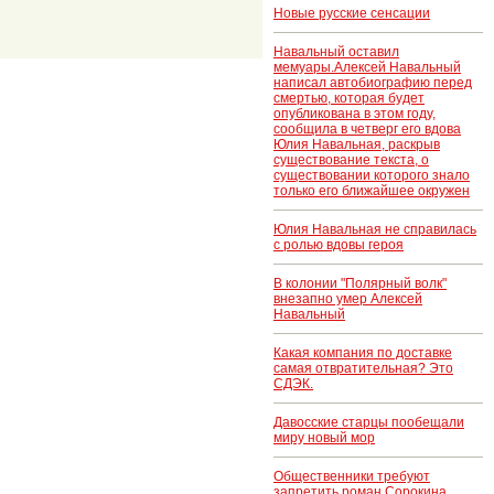
Новые русские сенсации
Навальный оставил
мемуары.Алексей Навальный
написал автобиографию перед
смертью, которая будет
опубликована в этом году,
сообщила в четверг его вдова
Юлия Навальная, раскрыв
существование текста, о
существовании которого знало
только его ближайшее окружен
Юлия Навальная не справилась
с ролью вдовы героя
В колонии "Полярный волк"
внезапно умер Алексей
Навальный
Какая компания по доставке
самая отвратительная? Это
СДЭК.
Давосские старцы пообещали
миру новый мор
Общественники требуют
запретить роман Сорокина