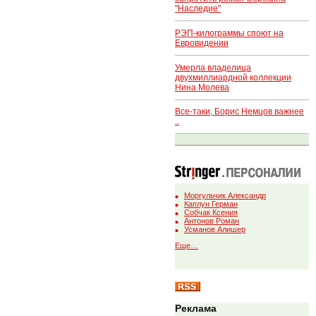
"Наследие"
РЭП-килограммы споют на
Евровидении
Умерла владелица
двухмиллиардной коллекции
Нина Молева
Все-таки, Борис Немцов важнее
..
Моргульчик Александр
Каплун Герман
Собчак Ксения
Антонов Роман
Усманов Алишер
Еще…
Реклама