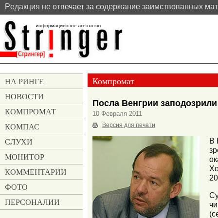
Pедакция не отвечает за содержание заимствованных ма
Компромат
НА РИНГЕ
НОВОСТИ
Посла Венгрии заподозрили
КОМПРОМАТ
10 Февраля 2011
КОМПАС
Версия для печати
СЛУХИ
В 
зр
МОНИТОР
ок
Хо
КОММЕНТАРИИ
20
ФОТО
Су
ПЕРСОНАЛИИ
чи
(с