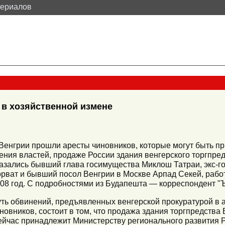
териалов
 в хозяйственной измене
Венгрии прошли аресты чиновников, которые могут быть при
ения властей, продаже России здания венгерского торгпре
азались бывший глава госимущества Миклош Татраи, экс-г
рват и бывший посол Венгрии в Москве Арпад Секей, рабо
08 год. С подробностями из Будапешта — корреспондент
ть обвинений, предъявленных венгерской прокуратурой в
новников, состоит в том, что продажа здания торгпредства
ейчас принадлежит Министерству регионального развития 