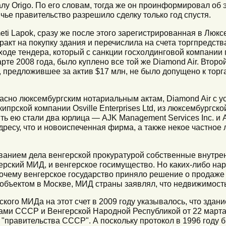
лу Origo. По его словам, тогда же он проинформировал об
ье правительство разрешило сделку только год спустя.
ti Lapok, сразу же после этого зарегистрированная в Люксе
ракт на покупку здания и перечислила на счета торгпредств
 ходе тендера, который с санкции госхолдинговой компани
те 2008 года, было куплено все той же Diamond Air. Второй
предложившее за актив $17 млн, не было допущено к торг
гласно люксембургским нотариальным актам, Diamond Air с у
ипрской компании Osville Enterprises Ltd, из люксембургско
ть ею стали два юрлица — AJK Management Services Inc. и AJ
дресу, что и новоиспеченная фирма, а также некое частное
ованием дела венгерской прокуратурой собственные внутре
герский МИД, и венгерское госимущество. Но каких-либо н
почему венгерское государство приняло решение о продаже 
объектом в Москве, МИД страны заявлял, что недвижимост
кого МИДа на этот счет в 2009 году указывалось, что зда
ами СССР и Венгерской Народной Республикой от 22 марта 
я "правительства СССР". А поскольку протокол в 1996 году 