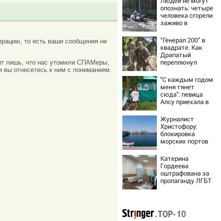
Людей не могут
опознать: четыре
человека сгорели
заживо в
страшном ДТП на
трассе
“Генерал 200” в
рацию, то есть ваши сообщения не
07/08/2026 –
квадрате. Как
Новости
Драпатый
переплюнул
ачит лишь, что нас утомили СПАМеры,
Сырского
и вы отнесетесь к ним с пониманием.
"С каждым годом
меня тянет
сюда": певица
Алсу приехала в
татарскую
деревню, где
Журналист
прошло ее
Христофору:
детство
блокировка
07/08/2026 –
морских портов
Новости
— катастрофа
для Украины
Катерина
Гордеева
оштрафована за
пропаганду ЛГБТ
в интернете -
Новости на
Вести.ru