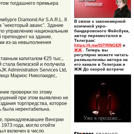
 этом тогдашнего премьера
мбурге Diamond Air S.A.R.L. 8
В связи с закономерной
а "некоторый аванс". Здание
кончиной укро-
и по управлению национальным
бандеровского Фейсбука,
автор переместился в
 претендент на здание,
Телеграм:
ам из-за невыполнения
https://t.me/ISTRINGER
и
ЖЖ
. Теперь вы
регулярно можете читать
ставным капиталом €25 тыс.,
размышлизмы автора на
й стала белизской и получила
его канале в Телеграм и
ЖЖ До скорой встречи
K Administration Services Ltd,
 лицо Мариос Николаидес,
нние проверки по этому
арушений при этом выявлено не
здания торгпредства, которое
ь была нерентабельна.
ние, принадлежавшее Венгрии
1973 года, могло отойти
был включен в число