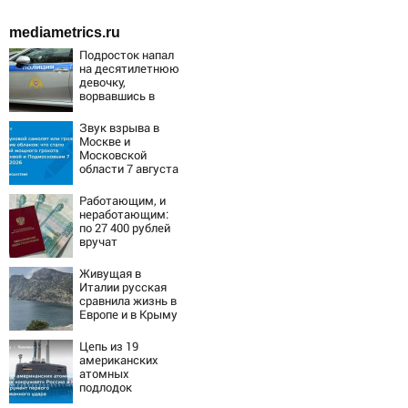
mediametrics.ru
Подросток напал
на десятилетнюю
девочку,
ворвавшись в
квартиру
Звук взрыва в
Москве и
Московской
области 7 августа
2026 года:
Причины,
Работающим, и
источник, откуда
неработающим:
был громкий
по 27 400 рублей
хлопок
вручат
пенсионерам в
сентябре -
Живущая в
PrimaMedia.ru
Италии русская
сравнила жизнь в
Европе и в Крыму
Цепь из 19
американских
атомных
подлодок
«окружает»