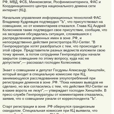
РФ, МВД, ФСБ, Минкомсвязи, Росфинмониторинга, ФАС и
Координационного центра национального домена сети
интернет (КЦ).
Начальник управления информационных технологий ФАС
Владимир Кудрявцев подтвердил "Ъ", что присутствовал на
совещании, но от комментариев отказался. Глава КЦ Андрей
Колесников также подтвердил свое присутствие, сообщив, что
на заседании обсуждалась ситуация, сложившаяся с
распределением доменных имен в зоне .РФ, и
непосредственно действия регистратора RU-Center. "В
Генпрокуратуре хотят разобраться с тем, что происходит в
этой сфере. Представители разных ведомств изложили свою
точку зрения, а потом сотрудники Генпрокуратуры начали
закрытое совещание по этому вопросу, куда нас не
допустили",— рассказал господин Колесников.
Знает о совещании и депутат Госдумы Александр Хинштейн,
который входит в специальную комиссию при КЦ,
занимающуюся расследованием злоупотреблений при
регистрации доменов в зоне .РФ. "Пока никаких выводов не
сделано, но все согласились с тем, что действия RU-Center ни
в какие ворота не лезут",— утверждает господин Хинштейн. В
пресс-службе Генпрокуратуры от комментариев отказались,
заявив, что о совещании узнали от корреспондента "Ъ".
Старт регистрации в зоне .РФ обернулся грандиозным
скандалом. Специальная комиссия при КЦ выявила, что