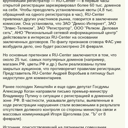
крупнейший регистратор — RU-Center — в первые часы
открытой регистрации зарезервировал более 60 тыс. доменов
на себя. Чтобы преодолеть установленные квоты (4,8 тыс.
обращений на одного регистратора в час), RU-Center
привлекал других участников рынка, говорится в заключении
комиссии. Она установила, что ЗАО "Демос-Интернет", ЗАО
"Элвис-Телеком", ЗАО "Регистратор", ООО "Релком. Деловая
сеть", АНО "Региональный сетевой информационный центр"
действовали в интересах RU-Center на основании
заключенных договоров. По факту признаков сговора ФАС уже
возбудила дело, оно будет рассмотрено 24 февраля.
Но основные претензии к RU-Center заключаются в том, что
около 25 тыс. самых популярных доменов (например,
магазин.РФ, цветы.РФ и др.) были реализованы путем
закрытых аукционов, что противоречит правилам регистрации.
Представитель RU-Center Андрей Воробьев в пятницу был
недоступен для комментариев.
Ранее господин Хинштейн и еще один депутат Госдумы
Александр Коган направили письмо премьер-министру
Владимиру Путину о ситуации с регистрацией в доменной
зоне .РФ. В частности, указывали депутаты, выявленные в
ходе регистрации нарушения стали возможными в результате
отсутствия должного контроля со стороны министра связи и
массовых коммуникаций Игоря Щеголева (см. "Ъ" от 8
февраля).
Источник, присутствовавший на пятничном совещании,