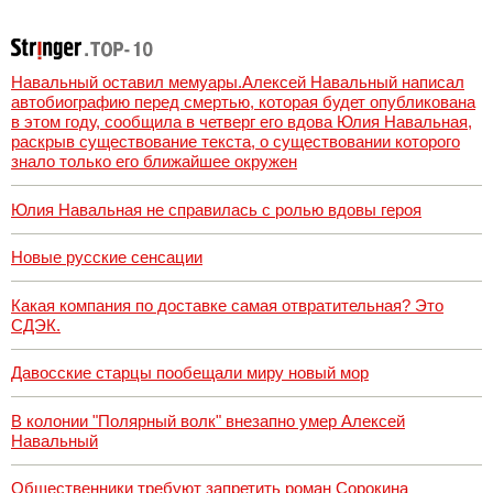
Россию и Китай:
это инструмент
первого
массированного
удара
Навальный оставил мемуары.Алексей Навальный написал
автобиографию перед смертью, которая будет опубликована
в этом году, сообщила в четверг его вдова Юлия Навальная,
раскрыв существование текста, о существовании которого
знало только его ближайшее окружен
Юлия Навальная не справилась с ролью вдовы героя
Новые русские сенсации
Какая компания по доставке самая отвратительная? Это
СДЭК.
Давосские старцы пообещали миру новый мор
В колонии "Полярный волк" внезапно умер Алексей
Навальный
Общественники требуют запретить роман Сорокина