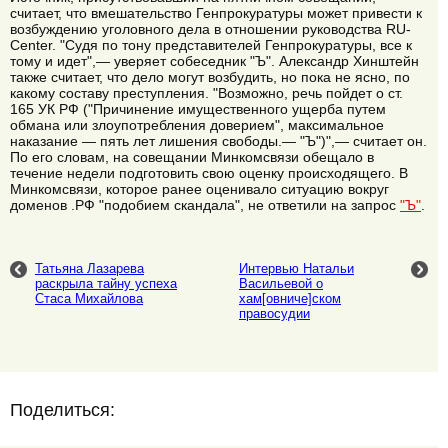
считает, что вмешательство Генпрокуратуры может привести к
возбуждению уголовного дела в отношении руководства RU-
Center. "Судя по тону представителей Генпрокуратуры, все к
тому и идет",— уверяет собеседник "Ъ". Александр Хинштейн
также считает, что дело могут возбудить, но пока не ясно, по
какому составу преступления. "Возможно, речь пойдет о ст.
165 УК РФ ("Причинение имущественного ущерба путем
обмана или злоупотребления доверием", максимальное
наказание — пять лет лишения свободы.— "Ъ")",— считает он.
По его словам, на совещании Минкомсвязи обещало в
течение недели подготовить свою оценку происходящего. В
Минкомсвязи, которое ранее оценивало ситуацию вокруг
доменов .РФ "подобием скандала", не ответили на запрос
"Ъ"
.
Татьяна Лазарева
Интервью Натальи
раскрыла тайну успеха
Васильевой о
Стаса Михайлова
хам[овниче]ском
правосудии
Поделиться: