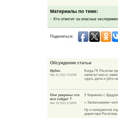
Материалы по теме:
Кто ответит за опасные экспериме
Поделиться:
Обсуждение статьи
Ирбис
Когда ГК Росатом пр
написал массу заме
Mar 31 2011 3:01PM
сдать дела и уйти н
Они уверены что
У Кириенко с Щедров
все сойдет ?
« Захватываем» конт
Mar 29 2011 6:19PM
Ну и конкурентов по
директора Росатома,