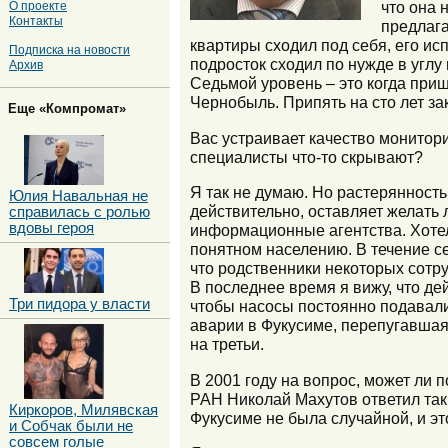
что она 
О проекте
Контакты
предлага
квартиры сходил под себя, его ис
Подписка на новости
подросток сходил по нужде в углу
Архив
Седьмой уровень – это когда приш
Чернобыль. Припять на сто лет за
Еще «Компромат»
Вас устраивает качество монитор
специалисты что-то скрывают?
Я так не думаю. Но растерянность
Юлия Навальная не
действительно, оставляет желать 
справилась с ролью
вдовы героя
информационные агентства. Хотел
понятном населению. В течение с
что родственники некоторых сотру
В последнее время я вижу, что д
Три пидора у власти
чтобы насосы постоянно подавали
аварии в Фукусиме, перепугавшая 
на третьи.
В 2001 году на вопрос, может ли 
РАН Николай Махутов ответил так.
Киркоров, Милявская
Фукусиме не была случайной, и это
и Собчак были не
совсем голые