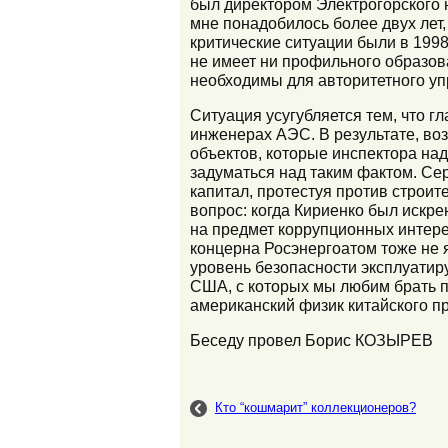
был директором Электрогорского 
мне понадобилось более двух лет,
критические ситуации были в 1998
не имеет ни профильного образова
необходимы для авторитетного уп
Ситуация усугубляется тем, что 
инженерах АЭС. В результате, во
объектов, которые инспектора на
задуматься над таким фактом. Се
капитал, протестуя против строит
вопрос: когда Кириенко был искр
на предмет коррупционных интере
концерна Росэнергоатом тоже не я
уровень безопасности эксплуатиру
США, с которых мы любим брать пр
американский физик китайского п
Беседу провел Борис КОЗЫРЕВ
Кто “кошмарит” коллекционеров?