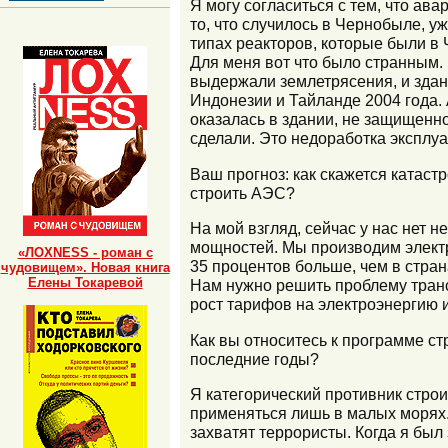
Я могу согласиться с тем, что ава
то, что случилось в Чернобыле, у
типах реакторов, которые были в 
Для меня вот что было странным. 
выдержали землетрясения, и здан
Индонезии и Тайланде 2004 года.
оказалась в здании, не защищенн
сделали. Это недоработка эксплуа
Ваш прогноз: как скажется катас
строить АЭС?
На мой взгляд, сейчас у нас нет 
мощностей. Мы производим электр
«ЛОХNESS - роман с
35 процентов больше, чем в стра
чудовищем». Новая книга
Елены Токаревой
Нам нужно решить проблему транс
рост тарифов на электроэнергию 
Как вы относитесь к программе с
последние годы?
Я категорический противник строи
применяться лишь в малых морях.
захватят террористы. Когда я был