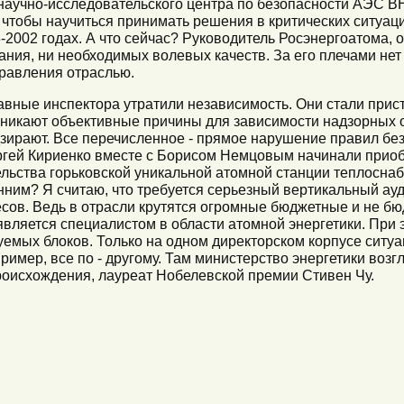
научно-исследовательского центра по безопасности АЭС 
 чтобы научиться принимать решения в критических ситуаци
-2002 годах. А что сейчас? Руководитель Росэнергоатома, 
ния, ни необходимых волевых качеств. За его плечами нет
равления отраслью.
главные инспектора утратили независимость. Они стали при
зникают объективные причины для зависимости надзорных о
дзирают. Все перечисленное - прямое нарушение правил бе
ргей Кириенко вместе с Борисом Немцовым начинали приоб
ельства горьковской уникальной атомной станции теплосна
енним? Я считаю, что требуется серьезный вертикальный ау
сов. Ведь в отрасли крутятся огромные бюджетные и не б
вляется специалистом в области атомной энергетики. При э
емых блоков. Только на одном директорском корпусе ситуац
имер, все по - другому. Там министерство энергетики возг
роисхождения, лауреат Нобелевской премии Стивен Чу.