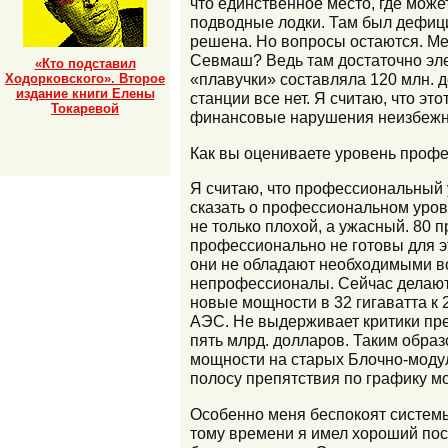
что единственное место, где може
подводные лодки. Там был дефицит
решена. Но вопросы остаются. Ме
Севмаш? Ведь там достаточно элек
«Кто подставил
«плавучки» составляла 120 млн. д
Ходорковского». Второе
издание книги Елены
станции все нет. Я считаю, что э
Токаревой
финансовые нарушения неизбежно
Как вы оцениваете уровень профес
Я считаю, что профессиональный
сказать о профессиональном уров
не только плохой, а ужасный. 80 
профессионально не готовы для э
они не обладают необходимыми во
непрофессионалы. Сейчас делаютс
новые мощности в 32 гигаватта к 
АЭС. Не выдерживает критики пре
пять млрд. долларов. Таким обра
мощности на старых Блочно-модул
полосу препятствия по графику мо
Особенно меня беспокоят системы 
тому времени я имел хороший пос