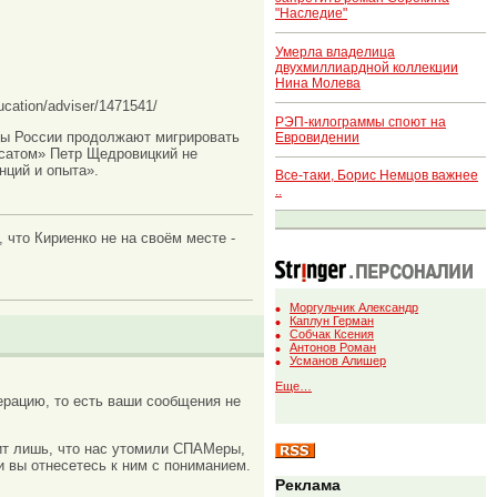
"Наследие"
Умерла владелица
двухмиллиардной коллекции
Нина Молева
cation/adviser/1471541/
РЭП-килограммы споют на
мы России продолжают мигрировать
Евровидении
осатом» Петр Щедровицкий не
нций и опыта».
Все-таки, Борис Немцов важнее
..
 что Кириенко не на своём месте -
Моргульчик Александр
Каплун Герман
Собчак Ксения
Антонов Роман
Усманов Алишер
Еще…
рацию, то есть ваши сообщения не
ачит лишь, что нас утомили СПАМеры,
и вы отнесетесь к ним с пониманием.
Реклама