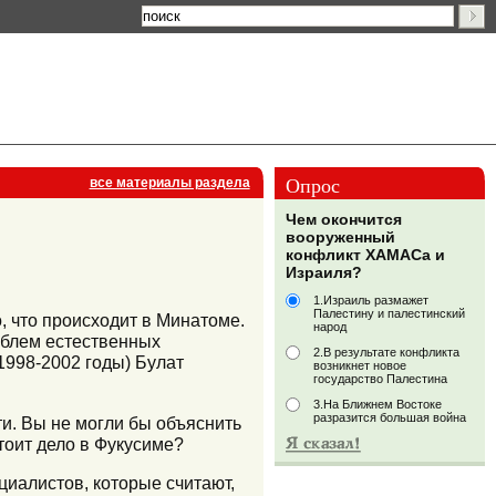
Опрос
все материалы раздела
Чем окончится
вооруженный
конфликт ХАМАСа и
Израиля?
1.Израиль размажет
Палестину и палестинский
, что происходит в Минатоме.
народ
облем естественных
2.В результате конфликта
1998-2002 годы) Булат
возникнет новое
государство Палестина
3.На Ближнем Востоке
разразится большая война
и. Вы не могли бы объяснить
тоит дело в Фукусиме?
циалистов, которые считают,