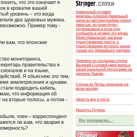
понять, что это означает я
нок в кроватке вашей
Навальный оставил
тый уровень – это когда
мемуары.Алексей Навальный
делали два здоровых мужика.
написал автобиографию перед
смертью, которая будет
невозможно. Пример тому -
опубликована в этом году,
сообщила в четверг его вдова
Юлия Навальная, раскрыв
и вам, что японские
существование текста, о
существовании которого знало
только его ближайшее окружен
ство мониторинга,
Чемпион по созданию слухов
секретарь правительства и
Валерий Соловей умер вчера в
своей панельной пятиэтажке на
сионалов и на языке,
окраине Львова
ействий. Я объясняю это тем,
ремя землетрясения и цунами.
Собчак из Литвы передала на
стали подводить кабель,
волю маляву
умаю, что информация об
 на вторые полосы, а потом -
Украсть все и сесть
Рецепты Путина
нобыле, член – корреспондент
Все материалы…
ажется ли вам, что авария в
ономерность?