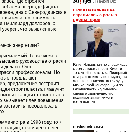
 завод, где строятся
и проблема энергодефицита
Юлия Навальная не
переведена с Северодвинска в
справилась с ролью
строительство, стоимость
вдовы героя
дин миллиард долларов, а
 Я уверен, что выявленные
омной энергетики?
 приемлемый. То же можно
 высшего руководства отрасли
Юлия Навальная не справилась
ни делают. Они
с ролью вдовы героя. Вместо
отрасли профессионалы. Но
того чтобы лететь за Полярный
круг разыскивать тело мужа, эта
орые предлагают
женщина вылезла на трибуну
ер, предложение построить
Мюнхенской конференции по
 идея строительства плавучих
безопасности и улыбаясь
сделала заявление, что
томной станции стоимостью в
поднимет знамя мужа и
тво вызывает идея повышения
возглавит...чт
а заставить преодолевать
ах.
мминистра в 1998 году, то к
mediametrics.ru
ертацию, почти десять лет