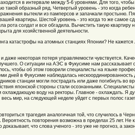
находится в интервале между 5-6 уровнями. Для того, чтобы 
ю такой образный ряд. Четвертый уровень - это когда ребе
пражнения вытекли из памперсов и запачкали простыню. Пя
 вашей квартиры. Шестой уровень - это когда то же самое с
ла рота солдат и все обгадила. Вычистить такую квартиру 
крыта для хозяйственной деятельности.
инга катастрофы на атомных станциях Японии? Не кажется л
 и даже некоторая потеря управляемости чувствуется. Каче
лучшего. О ситуации на АЭС в Фукусиме нам рассказывает 
ось, чтобы об этом говорили специалисты на языке профес
еми дней в Фукусиме наблюдалась нескоординированность д
дников станции могли пострадать или даже погибнуть во в
ействия японской стороны стали осознанными. Специалисты 
 охлаждающую воду на ректоры. Главное - охлаждать. Я д
весь мир, на следующей неделе уйдет с первых полос газет
повториться трагедия аналогичная той, что случилось в Чер
 Вероятность повторения возможна в пределах 25 лет. Не к
 доказывает, что слова ученого - это уже не прогноз, а зак