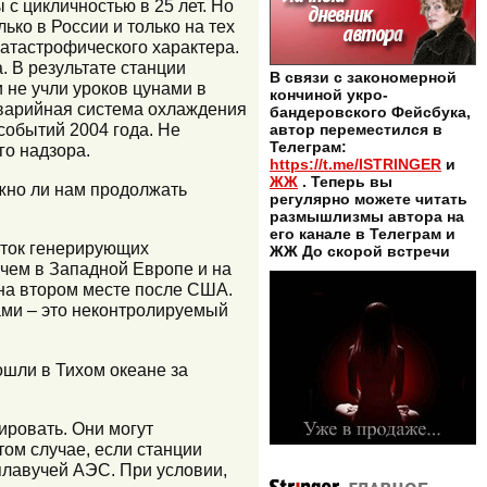
 с цикличностью в 25 лет. Но
ько в России и только на тех
катастрофического характера.
. В результате станции
В связи с закономерной
 не учли уроков цунами в
кончиной укро-
Аварийная система охлаждения
бандеровского Фейсбука,
событий 2004 года. Не
автор переместился в
Телеграм:
го надзора.
https://t.me/ISTRINGER
и
ЖЖ
. Теперь вы
жно ли нам продолжать
регулярно можете читать
размышлизмы автора на
его канале в Телеграм и
быток генерирующих
ЖЖ До скорой встречи
 чем в Западной Европе и на
 на втором месте после США.
ами – это неконтролируемый
ошли в Тихом океане за
ировать. Они могут
ом случае, если станции
 плавучей АЭС. При условии,