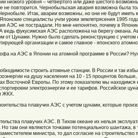
рии низкого уровня – четвертого или даже шестого возможны
же не повторится. Чернобыльская авария возможна была тол
Чернобыле. Итак, аварии возможны, но они не будут иметь 
Японские специалисты учли уроки землетрясения 1995 года
ия АЭС не пострадали. Но мне непонятно, почему в Японии
 А ведь фукусимская АЭС расположена на берегу океана. 
ом от Цунами. Нужно было сделать реконструкцию с учетом 
тирующей организации и самое главное - японского атомно
трофа на АЭС в Японии на атомной программе в России? Ну
необходимости строить атомные станции. В России и так из
оэнергии на душу населения на 10 - 15 процентов больше,
нах Восточной Европы. По этому показателю мы находимся
портировки электроэнергии и ее тарифов. Российское цун
и ЖКХ.
троительства плавучих АЭС с учетом цунами, которые произ
тельства плавучих АЭС. В Тихом океане их нельзя эксплуат
 Но там они являются точками потенциального шантажа, в т
 заместителем министра, то дал согласие на строительство