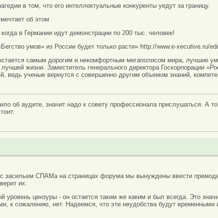
рагедии в том, что его интеллектуальные конкуренты уедут за границу.
мечтает об этом
, когда в Германии идут демонстрации по 200 тыс. человек!
егство умов» из России будет только расти» http://www.e-xecutive.ru/edu
остается самым дорогим и некомфортным мегаполисом мира, лучшие у
х лучшей жизни. Заместитель генерального директора Госкорпорации «Р
ей, ведь ученые вернутся с совершенно другим объемом знаний, компете
ло об аудите, значит надо к совету профессионала прислушаться. А то,
тоит.
 с засильем СПАМа на страницах форума мы вынуждены ввести премоде
верит их.
вый уровень цензуры - он остается таким же каким и был всегда. Это зн
ми, к сожалению, нет. Надеемся, что эти неудобства будут временными 