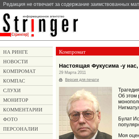
Pедакция не отвечает за содержание заимствованных ма
Компромат
НА РИНГЕ
НОВОСТИ
Настоящая Фукусима -у нас
КОМПРОМАТ
29 Марта 2011
КОМПАС
Версия для печати
СЛУХИ
Трагедия
Об этом 
МОНИТОР
монополи
Нигмату
КОММЕНТАРИИ
Булат Ис
ФОТО
популярн
ПЕРСОНАЛИИ
Моя оцен