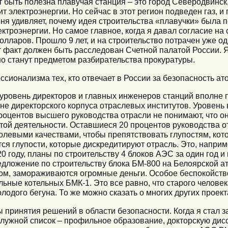
т быть полезна плавучая станция – это город Северодвинск,
 электроэнергии. Но сейчас в этот регион подведен газ, 
ня удивляет, почему идея строительства «плавучки» была 
троэнергии. Но самое главное, когда я давал согласие на 
олларов. Прошло 9 лет, и на строительство потрачен уже о
тот факт должен быть расследован Счетной палатой России.
 станут предметом разбирательства прокуратуры.
сионализма тех, кто отвечает в России за безопасность ат
 уровень директоров и главных инженеров станций вполне
не директорского корпуса отраслевых институтов. Уровень
процентов высшего руководства отрасли не понимают, что о
той деятельности. Оставшиеся 20 процентов руководства 
левыми качествами, чтобы препятствовать глупостям, кот
я глупости, которые дискредитируют отрасль. Это, наприм
20 году, планы по строительству 4 блоков АЭС за один год и
дложение по строительству блока БМ-800 на Белоярской а
зом, замораживаются огромные деньги. Особое беспокойс
ьные котельных БМК-1. Это все равно, что старого человек
лодого бегуна. То же можно сказать о многих других проект
принятия решений в области безопасности. Когда я стал за
лужной список – профильное образование, докторскую дисс