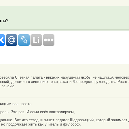
нты?
оверяла Счетная палата - никаких нарушений якобы не нашли..А человек
чаний, доложил о хищениях, растратах и беспределе руководства Росат
а пенсию.
ицким все просто.
роль .Это раз. И сами себя контролируем,
дальше. Вот что сегодня пишет педагог Щедровицкий, который занимает
 но продолжает жить как учитель и философ.