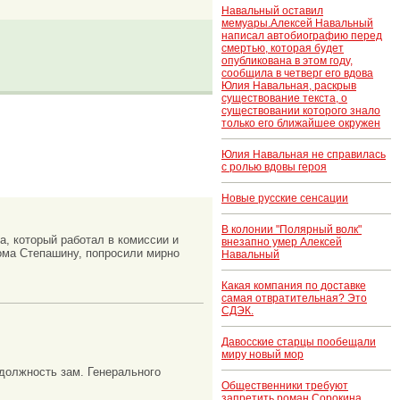
Навальный оставил
мемуары.Алексей Навальный
написал автобиографию перед
смертью, которая будет
опубликована в этом году,
сообщила в четверг его вдова
Юлия Навальная, раскрыв
существование текста, о
существовании которого знало
только его ближайшее окружен
Юлия Навальная не справилась
с ролью вдовы героя
Новые русские сенсации
В колонии "Полярный волк"
а, который работал в комиссии и
внезапно умер Алексей
ома Степашину, попросили мирно
Навальный
Какая компания по доставке
самая отвратительная? Это
СДЭК.
Давосские старцы пообещали
миру новый мор
 должность зам. Генерального
Общественники требуют
запретить роман Сорокина