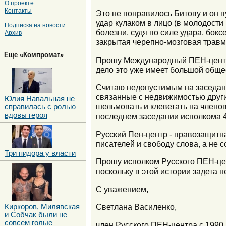
О проекте
Контакты
Это не понравилось Битову и он п
удар кулаком в лицо (в молодост
Подписка на новости
болезни, судя по силе удара, бок
Архив
закрытая черепно-мозговая травма
Еще «Компромат»
Прошу Международный ПЕН-центр и
дело это уже имеет большой общес
Считаю недопустимым на заседан
связанные с недвижимостью други
Юлия Навальная не
шельмовать и клеветать на члено
справилась с ролью
вдовы героя
последнем заседании исполкома 4 
Русский Пен-центр - правозащитн
писателей и свободу слова, а не 
Три пидора у власти
Прошу исполком Русского ПЕН-це
поскольку в этой истории задета 
С уважением,
Светлана Василенко,
Киркоров, Милявская
и Собчак были не
совсем голые
член Русского ПЕН-центра с 1990 г