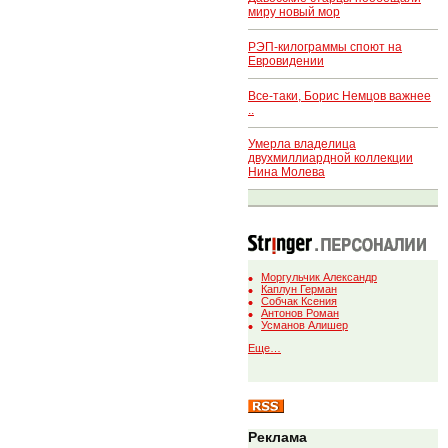
миру новый мор
РЭП-килограммы споют на
Евровидении
Все-таки, Борис Немцов важнее
..
Умерла владелица
двухмиллиардной коллекции
Нина Молева
Моргульчик Александр
Каплун Герман
Собчак Ксения
Антонов Роман
Усманов Алишер
Еще…
Реклама