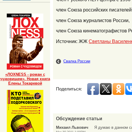
член Союза российских писателей
член Союза журналистов России,
член Союза кинематографистов Р
Источник: ЖЖ
Светланы Василен
Свалка России
«ЛОХNESS - роман с
чудовищем». Новая книга
Елены Токаревой
Поделиться:
Обсуждение статьи
Михаил Львович
Я думаю в данном сл
Mar 30 2011 1:00PM