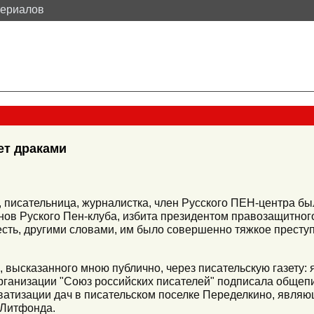
териалов
ет драками
, писательница, журналистка, член Русского ПЕН-центра бы
нов Руского Пен-клуба, избита президентом правозащитног
сть, другими словами, им было совершенно тяжкое преступ
, высказанного мною публично, через писательскую газету: 
анизации "Союз российских писателей" подписала общепи
ватизации дач в писательском поселке Переделкино, явля
 Литфонда.