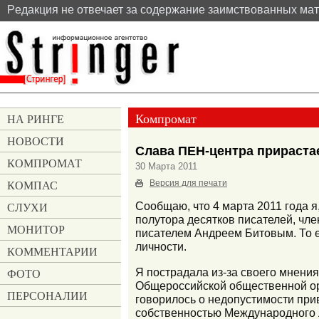
Pедакция не отвечает за содержание заимствованных ма
Компромат
НА РИНГЕ
НОВОСТИ
Слава ПЕН-центра прираста
КОМПРОМАТ
30 Марта 2011
КОМПАС
Версия для печати
СЛУХИ
Сообщаю, что 4 марта 2011 года я
полутора десятков писателей, чле
МОНИТОР
писателем Андреем Битовым. То е
личности.
КОММЕНТАРИИ
Я пострадала из-за своего мнения
ФОТО
Общероссийской общественной орг
ПЕРСОНАЛИИ
говорилось о недопустимости при
собственностью Международного