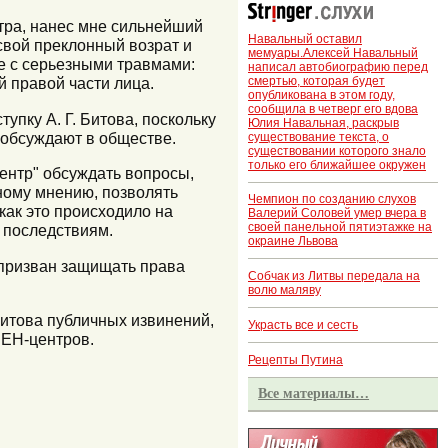
нтра, нанес мне сильнейший
Навальный оставил
свой преклонный возрат и
мемуары.Алексей Навальный
це с серьезными травмами:
написал автобиографию перед
смертью, которая будет
й правой части лица.
опубликована в этом году,
сообщила в четверг его вдова
пку А. Г. Битова, поскольку
Юлия Навальная, раскрыв
о обсуждают в обществе.
существование текста, о
существовании которого знало
только его ближайшее окружен
ентр" обсуждать вопросы,
ному мнению, позволять
Чемпион по созданию слухов
как это происходило на
Валерий Соловей умер вчера в
своей панельной пятиэтажке на
м последствиям.
окраине Львова
 призван защищать права
Собчак из Литвы передала на
волю маляву
итова публичных извинений,
Украсть все и сесть
ПЕН-центров.
Рецепты Путина
Все материалы…