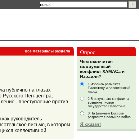
Опрос
все материалы раздела
Чем окончится
вооруженный
конфликт ХАМАСа и
Израиля?
1.Израиль размажет
Палестину и палестинский
ла публично на глазах
народ
о Русского Пен-центра,
2.В результате конфликта
ление - преступление против
возникнет новое
государство Палестина
3.На Ближнем Востоке
разразится большая война
я как руководитель
сательское письмо, в котором
ющихся коллективной