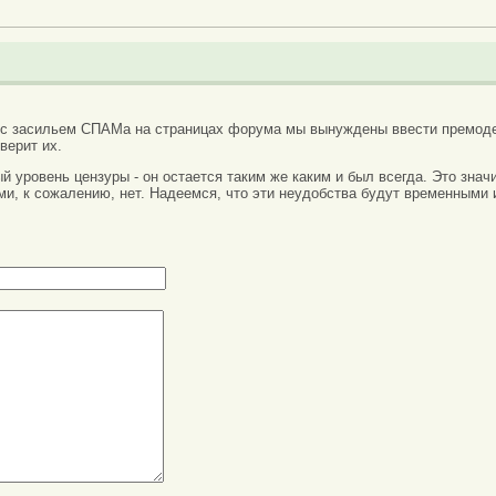
 с засильем СПАМа на страницах форума мы вынуждены ввести премоде
верит их.
вый уровень цензуры - он остается таким же каким и был всегда. Это зн
ми, к сожалению, нет. Надеемся, что эти неудобства будут временными 