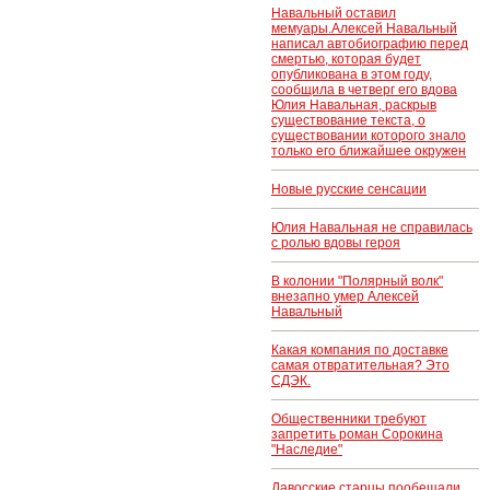
Навальный оставил
мемуары.Алексей Навальный
написал автобиографию перед
смертью, которая будет
опубликована в этом году,
сообщила в четверг его вдова
Юлия Навальная, раскрыв
существование текста, о
существовании которого знало
только его ближайшее окружен
Новые русские сенсации
Юлия Навальная не справилась
с ролью вдовы героя
В колонии "Полярный волк"
внезапно умер Алексей
Навальный
Какая компания по доставке
самая отвратительная? Это
СДЭК.
Общественники требуют
запретить роман Сорокина
"Наследие"
Давосские старцы пообещали