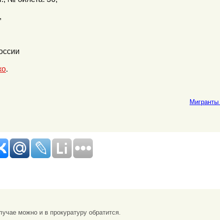
,
оссии
ко
.
Мигранты 
учае можно и в прокуратуру обратится.