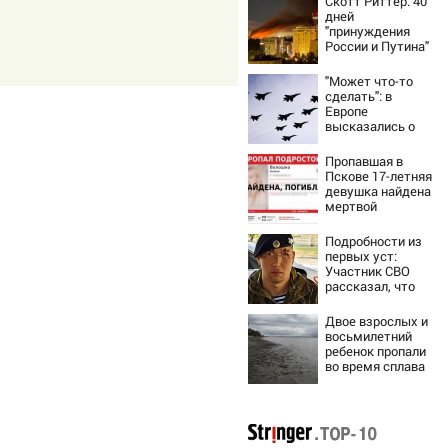
Скотт Риттер: 40
дней
"принуждения
России и Путина"
резко приблизили
крах режима
"Может что-то
Зеленского
сделать": в
Европе
высказались о
нападении России
Пропавшая в
Пскове 17-летняя
девушка найдена
мертвой
Подробности из
первых уст:
Участник СВО
рассказал, что
спасло его в
схватке с
Двое взрослых и
медведем
восьмилетний
ребенок пропали
во время сплава
по реке
08/08/2026 –
Новости