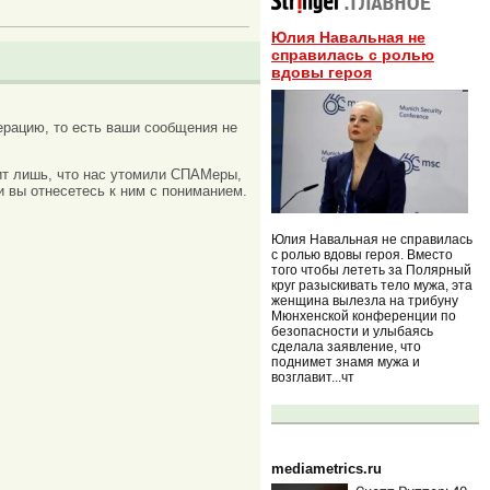
Юлия Навальная не
справилась с ролью
вдовы героя
рацию, то есть ваши сообщения не
ачит лишь, что нас утомили СПАМеры,
и вы отнесетесь к ним с пониманием.
Юлия Навальная не справилась
с ролью вдовы героя. Вместо
того чтобы лететь за Полярный
круг разыскивать тело мужа, эта
женщина вылезла на трибуну
Мюнхенской конференции по
безопасности и улыбаясь
сделала заявление, что
поднимет знамя мужа и
возглавит...чт
mediametrics.ru