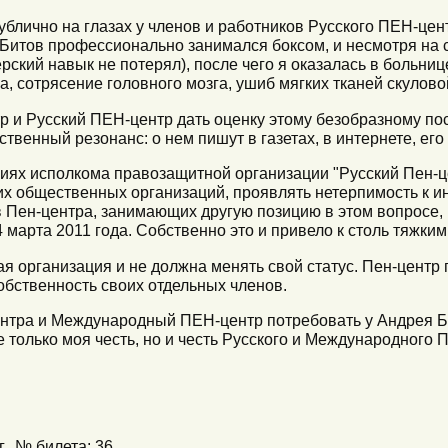
ублично на глазах у членов и работников Русского ПЕН-це
и Битов профессионально занимался боксом, и несмотря на 
серский навык не потерял), после чего я оказалась в больни
, сотрясение головного мозга, ушиб мягких тканей скулово
 Русский ПЕН-центр дать оценку этому безобразному посту
твенный резонанс: о нем пишут в газетах, в интернете, ег
иях исполкома правозащитной организации "Русский Пен-ц
х общественных организаций, проявлять нетерпимость к и
в Пен-центра, занимающих другую позицию в этом вопросе, 
марта 2011 года. Собственно это и привело к столь тяжки
ая организация и не должна менять свой статус. Пен-центр
собственность своих отдельных членов.
нтра и Международный ПЕН-центр потребовать у Андрея Б
не только моя честь, но и честь Русского и Международного 
., № билета: 36,