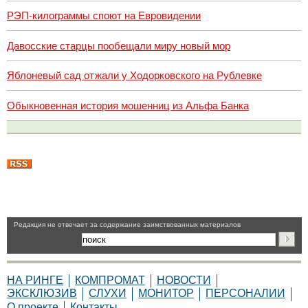
РЭП-килограммы споют на Евровидении
Давосские старцы пообещали миру новый мор
Яблоневый сад отжали у Ходорковского на Рублевке
Обыкновенная история мошенниц из Альфа Банка
Pедакция не отвечает за содержание заимствованных материалов
НА РИНГЕ
КОМПРОМАТ
НОВОСТИ
ЭКСКЛЮЗИВ
СЛУХИ
МОНИТОР
ПЕРСОНАЛИИ
О проекте
Контакты