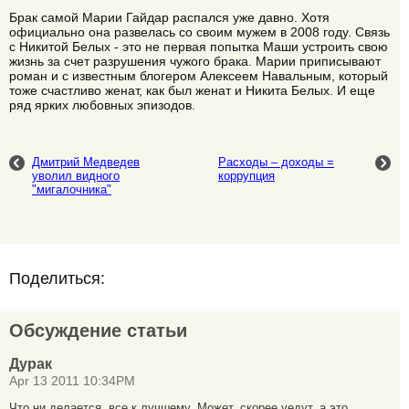
Брак самой Марии Гайдар распался уже давно. Хотя
официально она развелась со своим мужем в 2008 году. Связь
с Никитой Белых - это не первая попытка Маши устроить свою
жизнь за счет разрушения чужого брака. Марии приписывают
роман и с известным блогером Алексеем Навальным, который
тоже счастливо женат, как был женат и Никита Белых. И еще
ряд ярких любовных эпизодов.
Дмитрий Медведев
Расходы – доходы =
уволил видного
коррупция
"мигалочника"
Поделиться:
Обсуждение статьи
Дурак
Apr 13 2011 10:34PM
Что ни делается, все к лучшему. Может, скорее уедут, а это