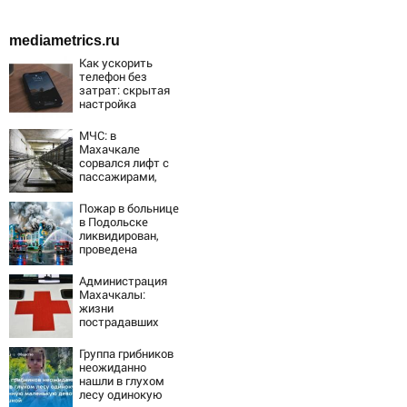
mediametrics.ru
Как ускорить
телефон без
затрат: скрытая
настройка
возвращает
скорость
МЧС: в
смартфону
Махачкале
сорвался лифт с
пассажирами,
пострадали
четыре человека
Пожар в больнице
в Подольске
ликвидирован,
проведена
эвакуация
Администрация
Махачкалы:
жизни
пострадавших
при падении
лифта ничто не
Группа грибников
угрожает
неожиданно
нашли в глухом
лесу одинокую