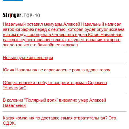
испуганную
маленькую
девочку с
игрушкой
Навальный оставил мемуары.Алексей Навальный написал
автобиографию перед смертью, которая будет опубликована
в этом году, сообщила в четверг его вдова Юлия Навальная,
раскрыв существование текста, о существовании которого
знало только его ближайшее окружен
Новые русские сенсации
Юлия Навальная не справилась с ролью вдовы героя
Общественники требуют запретить роман Сорокина
"Наследие"
В колонии "Полярный волк" внезапно умер Алексей
Навальный
Какая компания по доставке самая отвратительная? Это
СДЭК.