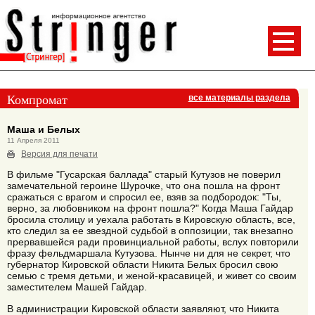
Компромат
все материалы раздела
Маша и Белых
11 Апреля 2011
Версия для печати
В фильме "Гусарская баллада" старый Кутузов не поверил
замечательной героине Шурочке, что она пошла на фронт
сражаться с врагом и спросил ее, взяв за подбородок: "Ты,
верно, за любовником на фронт пошла?" Когда Маша Гайдар
бросила столицу и уехала работать в Кировскую область, все,
кто следил за ее звездной судьбой в оппозиции, так внезапно
прервавшейся ради провинциальной работы, вслух повторили
фразу фельдмаршала Кутузова. Нынче ни для не секрет, что
губернатор Кировской области Никита Белых бросил свою
семью с тремя детьми, и женой-красавицей, и живет со своим
заместителем Машей Гайдар.
В администрации Кировской области заявляют, что Никита