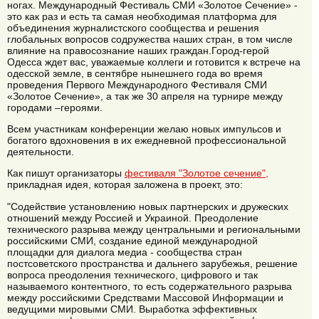
ногах. Международный Фестиваль СМИ «Золотое Сечение» -
это как раз и есть та самая необходимая платформа для
объединения журналистского сообщества и решения
глобальных вопросов содружества наших стран, в том числе
влияние на правосознание наших граждан.Город-герой
Одесса ждет вас, уважаемые коллеги и готовится к встрече на
одесской земле, в сентябре нынешнего года во время
проведения Первого Международного Фестиваля СМИ
«Золотое Сечение», а так же 30 апреля на турнире между
городами –героями.
Всем участникам конференции желаю новых импульсов и
богатого вдохновения в их ежедневной профессиональной
деятельности.
Как пишут организаторы
фестиваля "Золотое сечение",
прикладная идея, которая заложена в проект, это:
"Содействие установлению новых партнерских и дружеских
отношений между Россией и Украиной. Преодоление
технического разрыва между центральными и региональными
российскими СМИ, создание единой международной
площадки для диалога медиа - сообщества стран
постсоветского пространства и дальнего зарубежья, решение
вопроса преодоления технического, цифрового и так
называемого контентного, то есть содержательного разрыва
между российскими Средствами Массовой Информации и
ведущими мировыми СМИ. Выработка эффективных