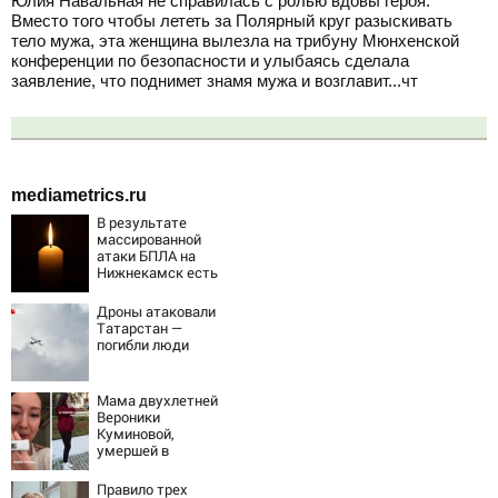
Юлия Навальная не справилась с ролью вдовы героя.
Вместо того чтобы лететь за Полярный круг разыскивать
тело мужа, эта женщина вылезла на трибуну Мюнхенской
конференции по безопасности и улыбаясь сделала
заявление, что поднимет знамя мужа и возглавит...чт
mediametrics.ru
В результате
массированной
атаки БПЛА на
Нижнекамск есть
погибшие
Дроны атаковали
Татарстан —
погибли люди
Мама двухлетней
Вероники
Куминовой,
умершей в
больнице,
беременна: семья
Правило трех