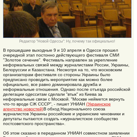
Редактор "Новой Одессы": Ну, почему так официально!
В прошедшие выходные 9 и 10 апреля в Одессе прошел
очередной этап постонно действующего фестиваля СМИ
"Золотое сечение". Фестиваль направлен за укрепление
неформальных связей между журналистами России, Украины,
Белоруссии и Казахстана. Несмотря на то, что московским
организаторам фестиваля со стороны Украины было
предписано проводить мероприятие как можно более
официально, все равно доминировала дружба и
неформальные отношения. Однако после отъезда российской
делегации одесситам сделали "втык" из Киева за
неформальные связи с Москвой. "Москве неймется вернуть
что-то вроде СЖ СССР", - пишет УНИАН
(Украинское
агентство новостей)
В обход Национального союза
журналистов Украины российские и украинские чиновники и
депутаты пытаются создать «журналистское сообщество
постсоветского пространства».
Об этом сказано в переданном УНИАН совместном заявлении