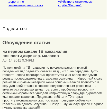
дороги: по
убийстве в стрелковом
номенклатурной логике
клубе "Хищник"
Поделиться:
Обсуждение статьи
на первом канале ТВ вакханалия
пошлости,дирижер- малахов
Apr 14 2011 9:34PM
По принятой на ТВ традиции не придерживаться никакой
порядочности,следовать совести ит.д., и т.п. на передаче Пусть
говорят , свора престарелых проституток и их более молодыхи
резвых последовательниц атаковали Батурина.... Известный сюжет
ревности и измены неверной жены пошлый малахов превратил в
шоу для всей страны с заранее подготовленным решением ..,и
вместо разговора,как думал Батурин о проблемах верности и
семейной морали все увидели непристойную свару,где дирижером
был пошляк малахов...Представьте 50 ,или 70 старых
проституток,намазаных ,как по-заказу , ревущих собачьими
голосами на одного Батурина....Позор 1 -му каналу! Долой с эфира
путану-козла-малахова!!!