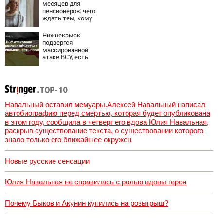
ждет девочку
месяцев для
пенсионеров: чего
ждать тем, кому
приходит пенсия
на карту
Нижнекамск
подвергся
массированной
атаке ВСУ, есть
погибшие
Навальный оставил мемуары.Алексей Навальный написал
автобиографию перед смертью, которая будет опубликована
в этом году, сообщила в четверг его вдова Юлия Навальная,
раскрыв существование текста, о существовании которого
знало только его ближайшее окружен
Новые русские сенсации
Юлия Навальная не справилась с ролью вдовы героя
Почему Быков и Акунин купились на розыгрыш?