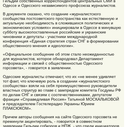
Гильдии собственных корреспондентов центральных СМИ в
Одессе и Одесского независимого профсоюза журналистов.
В документе сказано, что создание «журналистского
сообщества постсоветского пространства как естественную и
актуальную необходимость в сложившихся политических и
экономических условиях» инициировали в Одессе в минувшую
субботу высокопоставленные российские и украинские
чиновники и депутаты - участники международной
конференция «Единая стратегия стран СНГ в формировании
общественного мнения и идеологии».
«Официальное сообщение об этом стало неожиданностью
для журналистов, которое обнародовал Департамент
информации и связей с общественностью Одесского
горсовета», - говорится в заявлении.
Одесские журналисты отмечают, что их «не менее удивляет
тот факт, что ключевую роль в создании «журналистского
сообщества» взяли на себя преимущественно руководители
властных структур во главе с зампредом комитета Госдумы РФ
по делам СНГ и связям с соотечественниками, депутатом
фракции «Справедливая Россия» Татьяной МОСКАЛЬКОВОЙ
и председателем Гостелерадио Украины Юрием
ПЛАКСЮКОМ».
Причем авторы сообщения на сайте Одесского горсовета не
преминули акцентировать, - говорится в совместном
заявлении Гильдии собкоров и НПЖ, - что среди инициаторов