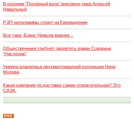
В колонии "Полярный волк" внезапно умер Алексей
Навальный
РЭП-килограммы споют на Евровидении
Все-таки, Борис Немцов важнее ..
Общественники требуют запретить роман Сорокина
"Наследие"
Умерла владелица двухмиллиардной коллекции Нина
Молева
Какая компания по доставке самая отвратительная? Это
СДЭК.