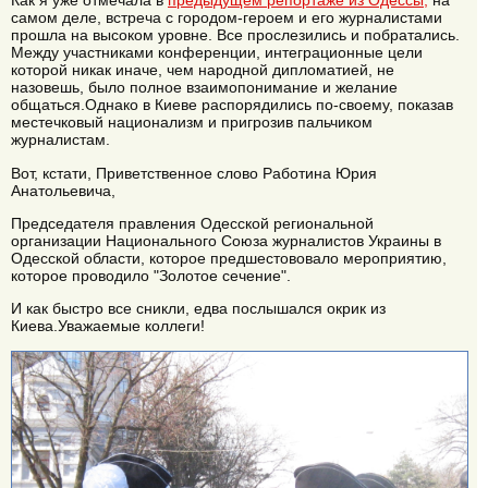
Как я уже отмечала в
предыдущем репортаже из Одессы,
на
самом деле, встреча с городом-героем и его журналистами
прошла на высоком уровне. Все прослезились и побратались.
Между участниками конференции, интеграционные цели
которой никак иначе, чем народной дипломатией, не
назовешь, было полное взаимопонимание и желание
общаться.Однако в Киеве распорядились по-своему, показав
местечковый национализм и пригрозив пальчиком
журналистам.
Вот, кстати, Приветственное слово Работина Юрия
Анатольевича,
Председателя правления Одесской региональной
организации Национального Союза журналистов Украины в
Одесской области, которое предшестововало мероприятию,
которое проводило "Золотое сечение".
И как быстро все сникли, едва послышался окрик из
Киева.Уважаемые коллеги!