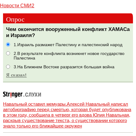
Новости СМИ2
Опрос
Чем окончится вооруженный конфликт ХАМАСа
и Израиля?
1.Израиль размажет Палестину и палестинский народ
2.В результате конфликта возникнет новое государство
Палестина
3.На Ближнем Востоке разразится большая война
Навальный оставил мемуары.Алексей Навальный написал
автобиографию перед смертью, которая будет опубликована
в этом году, сообщила в четверг его вдова Юлия Навальная,
раскрыв существование текста, о существовании которого
знало только его ближайшее окружен