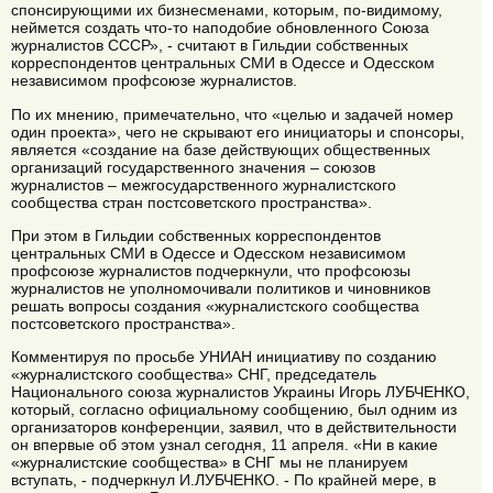
спонсирующими их бизнесменами, которым, по-видимому,
неймется создать что-то наподобие обновленного Союза
журналистов СССР», - считают в Гильдии собственных
корреспондентов центральных СМИ в Одессе и Одесском
независимом профсоюзе журналистов.
По их мнению, примечательно, что «целью и задачей номер
один проекта», чего не скрывают его инициаторы и спонсоры,
является «создание на базе действующих общественных
организаций государственного значения – союзов
журналистов – межгосударственного журналистского
сообщества стран постсоветского пространства».
При этом в Гильдии собственных корреспондентов
центральных СМИ в Одессе и Одесском независимом
профсоюзе журналистов подчеркнули, что профсоюзы
журналистов не уполномочивали политиков и чиновников
решать вопросы создания «журналистского сообщества
постсоветского пространства».
Комментируя по просьбе УНИАН инициативу по созданию
«журналистского сообщества» СНГ, председатель
Национального союза журналистов Украины Игорь ЛУБЧЕНКО,
который, согласно официальному сообщению, был одним из
организаторов конференции, заявил, что в действительности
он впервые об этом узнал сегодня, 11 апреля. «Ни в какие
«журналистские сообщества» в СНГ мы не планируем
вступать, - подчеркнул И.ЛУБЧЕНКО. - По крайней мере, в