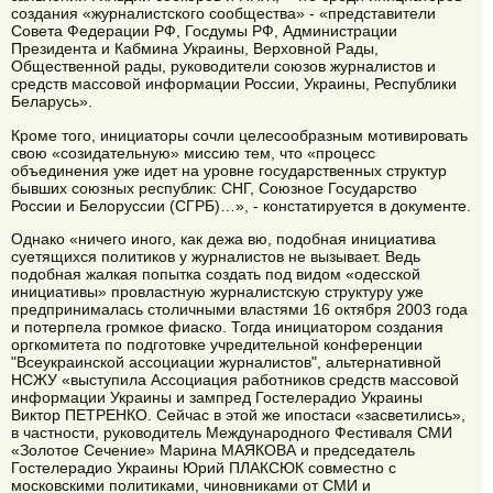
создания «журналистского сообщества» - «представители
Совета Федерации РФ, Госдумы РФ, Администрации
Президента и Кабмина Украины, Верховной Рады,
Общественной рады, руководители союзов журналистов и
средств массовой информации России, Украины, Республики
Беларусь».
Кроме того, инициаторы сочли целесообразным мотивировать
свою «созидательную» миссию тем, что «процесс
объединения уже идет на уровне государственных структур
бывших союзных республик: СНГ, Союзное Государство
России и Белоруссии (СГРБ)…», - констатируется в документе.
Однако «ничего иного, как дежа вю, подобная инициатива
суетящихся политиков у журналистов не вызывает. Ведь
подобная жалкая попытка создать под видом «одесской
инициативы» провластную журналистскую структуру уже
предпринималась столичными властями 16 октября 2003 года
и потерпела громкое фиаско. Тогда инициатором создания
оргкомитета по подготовке учредительной конференции
"Всеукраинской ассоциации журналистов", альтернативной
НСЖУ «выступила Ассоциация работников средств массовой
информации Украины и зампред Гостелерадио Украины
Виктор ПЕТРЕНКО. Сейчас в этой же ипостаси «засветились»,
в частности, руководитель Международного Фестиваля СМИ
«Золотое Сечение» Марина МАЯКОВА и председатель
Гостелерадио Украины Юрий ПЛАКСЮК совместно с
московскими политиками, чиновниками от СМИ и