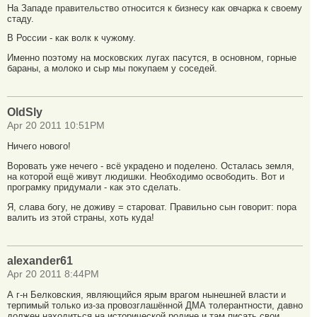
На Западе правительство относится к бизнесу как овчарка к своему
стаду.
В России - как волк к чужому.
Именно поэтому на московских лугах пасутся, в основном, горные
бараны, а молоко и сыр мы покупаем у соседей.
OldSly
Apr 20 2011 10:51PM
Ничего нового!
Воровать уже нечего - всё украдено и поделено. Осталась земля,
на которой ещё живут людишки. Необходимо освободить. Вот и
програмку придумали - как это сделать.
Я, слава богу, не доживу = староват. Правильно сын говорит: пора
валить из этой страны, хоть куда!
alexander61
Apr 20 2011 8:44PM
А г-н Белковския, являющийся ярым врагом нынешней власти и
терпимый только из-за провозглашённой ДМА толерантности, давно
должен находиться на исторической родине и там писать свои