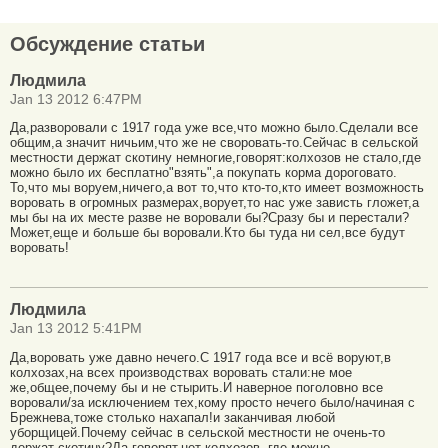
Обсуждение статьи
Людмила
Jan 13 2012 6:47PM
Да,разворовали с 1917 года уже все,что можно было.Сделали все
общим,а значит ничьим,что же не своровать-то.Сейчас в сельской
местности держат скотину немногие,говорят:колхозов не стало,где
можно было их бесплатно"взять",а покупать корма дороговато.
То,что мы воруем,ничего,а вот то,что кто-то,кто имеет возможность
воровать в огромных размерах,ворует,то нас уже зависть гложет,а
мы бы на их месте разве не воровали бы?Сразу бы и перестали?
Может,еще и больше бы воровали.Кто бы туда ни сел,все будут
воровать!
Людмила
Jan 13 2012 5:41PM
Да,воровать уже давно нечего.С 1917 года все и всё воруют,в
колхозах,на всех производствах воровать стали:не мое
же,общее,почему бы и не стырить.И наверное поголовно все
воровали/за исключением тех,кому просто нечего было/начиная с
Брежнева,тоже столько нахапал!и заканчивая любой
уборщицей.Почему сейчас в сельской местности не очень-то
держат скотину?Да,говорят,нет колхозов, где можно