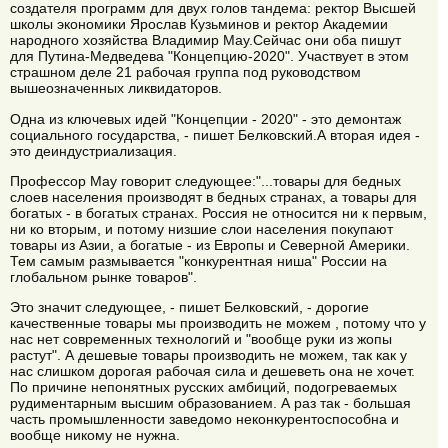
создателя программ для двух голов тандема: ректор Высшей
школы экономики Ярослав Кузьминов и ректор Академии
народного хозяйства Владимир Мау.Сейчас они оба пишут
для Путина-Медведева "Концепцию-2020". Участвует в этом
страшном деле 21 рабочая группа под руководством
вышеозначенных ликвидаторов.
Одна из ключевых идей "Концепции - 2020" - это демонтаж
социального государства, - пишет Белковский.А вторая идея -
это деиндустриализация.
Профессор Мау говорит следующее:"...товары для бедных
слоев населения производят в бедных странах, а товары для
богатых - в богатых странах. Россия не относится ни к первым,
ни ко вторым, и потому низшие слои населения покупают
товары из Азии, а богатые - из Европы и Северной Америки.
Тем самым размывается "конкурентная ниша" России на
глобальном рынке товаров".
Это значит следующее, - пишет Белковский, - дорогие
качественные товары мы производить не можем , потому что у
нас нет современных технологий и "вообще руки из жопы
растут". А дешевые товары производить не можем, так как у
нас слишком дорогая рабочая сила и дешеветь она не хочет.
По причине непонятных русских амбиций, подогреваемых
рудиментарным высшим образованием. А раз так - большая
часть промышленности заведомо неконкурентоспособна и
вообще никому не нужна.