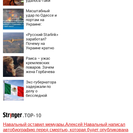
удалось-таки
вывести Путина
из себя – но
Масштабный
хотелось бы
удар по Одессе и
большего
портам на
Украине:
Последние
новости,
«Русский Starlink»
подробности об
заработал?
ударах России 9
Почему на
августа 2026 года
Украине кратно
увеличилась
точность
Раиса – ужас
попаданий по
кремлевских
объектам ВСУ
поваров. Зачем
жена Горбачева
требовала пять
видов каши
Экс-губернатора
каждое утро?
задержали по
делу о
бесследной
пропаже 43
студентов
Навальный оставил мемуары.Алексей Навальный написал
автобиографию перед смертью, которая будет опубликована