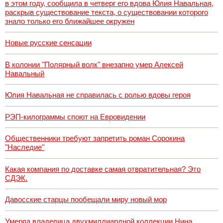
в этом году, сообщила в четверг его вдова Юлия Навальная,
раскрыв существование текста, о существовании которого
знало только его ближайшее окружен
Новые русские сенсации
В колонии "Полярный волк" внезапно умер Алексей
Навальный
Юлия Навальная не справилась с ролью вдовы героя
РЭП-килограммы споют на Евровидении
Общественники требуют запретить роман Сорокина
"Наследие"
Какая компания по доставке самая отвратительная? Это
СДЭК.
Давосские старцы пообещали миру новый мор
Умерла владелица двухмиллиардной коллекции Нина