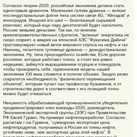
Согласно теории-2020, российская экономика должна стать
одноглавым драконом. Маленькая голова дракона — всякая
постиндустриальная фигня типа систем связи 4G, “Айпэдов” и
инноградов. Мощная его шея — безотказный сырьевой
комплекс, который еще пару десятилетий будет наполнять
Россию живыми деньгами. Так как, по мнению
кремлеправительственных стратегов, “зеленая” энергетика не
скоро созреет, а авария на японской АЭС “Фукусима Дайичи”
простимулирует новый виток мирового спроса на нефть и газ.
Наконец, гигантское туловище дракона — доиндустриальная
экономика. Ну, типа приусадебного хозяйства. Если дорогие
россияне, которые работают плохо, а стоят все равно
недешево, займутся выращиванием огурцов и помидоров,
чтобы прокормить себя, гармоничная модель нашей
экономики XXI века сложится в полном объеме. Заодно резко
сократится необходимость “физического перемещения
объектов”, которым пугает нас профессор Кузьминов, и от
строительства дорог в соответствии с его позицией точно
можно будет отказаться.
Ненужность обрабатывающей промышленности убедительно
продемонстрировал член команды-2020, руководитель
Экономической экспертной группы (ЭЭГ) при Правительстве
РФ Евсей Гурвич. На примере нефтепереработки. Согласно
расчетам г-на Гурвича, “суммарная экспортная цена
нефтепродуктов, получаемых в России из тонны нефти,
устойчиво ниже, чем экспортная цена этой нефти”. В