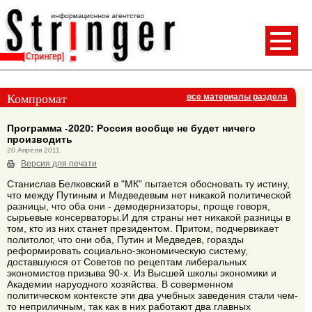
Компромат
все материалы раздела
Программа -2020: Россия вообще не будет ничего
производить
20 Апреля 2011
Версия для печати
Станислав Белковский в "МК" пытается обосновать ту истину,
что между Путиным и Медведевым нет никакой политической
разницы, что оба они - демодернизаторы, проще говоря,
сырьевые консерваторы.И для страны нет никакой разницы в
том, кто из них станет президентом. Притом, подчервикает
политолог, что они оба, Путин и Медведев, горазды
реформировать социально-экономическую систему,
доставшуюся от Советов по рецептам либеральных
экономистов призыва 90-х. Из Высшей школы экономики и
Академии наруодного хозяйства. В соверменном
политическом контексте эти два учебных заведения стали чем-
то неприличным, так как в них работают два главных