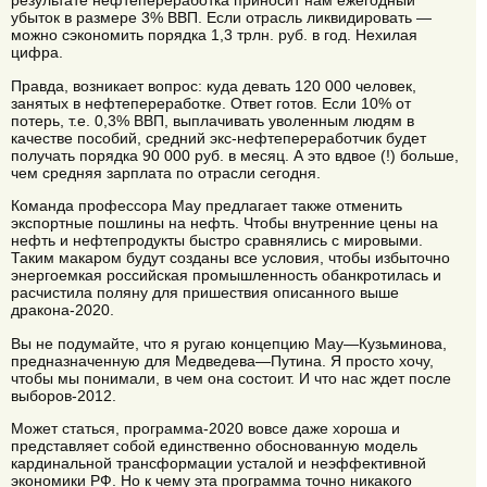
результате нефтепереработка приносит нам ежегодный
убыток в размере 3% ВВП. Если отрасль ликвидировать —
можно сэкономить порядка 1,3 трлн. руб. в год. Нехилая
цифра.
Правда, возникает вопрос: куда девать 120 000 человек,
занятых в нефтепереработке. Ответ готов. Если 10% от
потерь, т.е. 0,3% ВВП, выплачивать уволенным людям в
качестве пособий, средний экс-нефтепереработчик будет
получать порядка 90 000 руб. в месяц. А это вдвое (!) больше,
чем средняя зарплата по отрасли сегодня.
Команда профессора Мау предлагает также отменить
экспортные пошлины на нефть. Чтобы внутренние цены на
нефть и нефтепродукты быстро сравнялись с мировыми.
Таким макаром будут созданы все условия, чтобы избыточно
энергоемкая российская промышленность обанкротилась и
расчистила поляну для пришествия описанного выше
дракона-2020.
Вы не подумайте, что я ругаю концепцию Мау—Кузьминова,
предназначенную для Медведева—Путина. Я просто хочу,
чтобы мы понимали, в чем она состоит. И что нас ждет после
выборов-2012.
Может статься, программа-2020 вовсе даже хороша и
представляет собой единственно обоснованную модель
кардинальной трансформации усталой и неэффективной
экономики РФ. Но к чему эта программа точно никакого