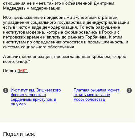
отношения не имеет, так это к объявленной Дмитрием
Медведевым модернизации.
Ибо предложенные придворными экспертами стратегии
упразднения социального государства и деиндустриализации
есть в чистом виде демодернизация. То есть разрушение
институтов модерна, которые формировались в России с
петровских времен и вплоть до раннего Горбачева. К этим
институтам по определению относятся и промышленность, и
система социального обеспечения.
А значит, модернизация, провозглашенная Кремлем, скорее
всего, блеф."
Пишет
"МК".
Институт им. Вишневского
Платная рыбалка может
бросил человека с
стоить места главе
сердечным приступом и
Росрыболовства
он умер
Поделиться: