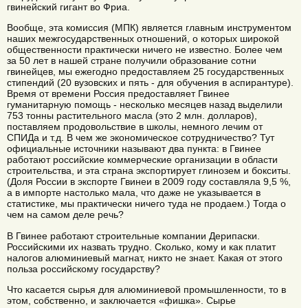
гвинейский гигант во Фриа.
Вообще, эта комиссия (МПК) является главным инструментом
наших межгосударственных отношений, о которых широкой
общественности практически ничего не известно. Более чем
за 50 лет в нашей стране получили образование сотни
гвинейцев, мы ежегодно предоставляем 25 государственных
стипендий (20 вузовских и пять - для обучения в аспирантуре).
Время от времени Россия предоставляет Гвинее
гуманитарную помощь - несколько месяцев назад выделили
753 тонны растительного масла (это 2 млн. долларов),
поставляем продовольствие в школы, немного лечим от
СПИДа и т.д. В чем же экономическое сотрудничество? Тут
официальные источники называют два пункта: в Гвинее
работают российские коммерческие организации в области
строительства, и эта страна экспортирует глинозем и бокситы.
(Доля России в экспорте Гвинеи в 2009 году составляла 9,5 %,
а в импорте настолько мала, что даже не указывается в
статистике, мы практически ничего туда не продаем.) Тогда о
чем на самом деле речь?
В Гвинее работают строительные компании Дерипаски.
Российскими их назвать трудно. Сколько, кому и как платит
налогов алюминиевый магнат, никто не знает. Какая от этого
польза российскому государству?
Что касается сырья для алюминиевой промышленности, то в
этом, собственно, и заключается «фишка». Сырье