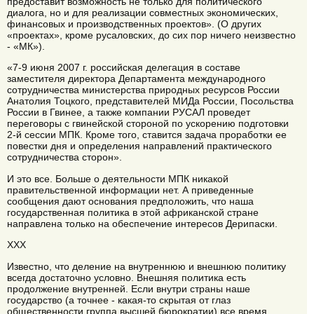
предоставит возможность не только для политического
диалога, но и для реализации совместных экономических,
финансовых и производственных проектов». (О других
«проектах», кроме русаловских, до сих пор ничего неизвестно
- «МК»).
«7-9 июня 2007 г. российская делегация в составе
заместителя директора Департамента международного
сотрудничества министерства природных ресурсов России
Анатолия Тоцкого, представителей МИДа России, Посольства
России в Гвинее, а также компании РУСАЛ проведет
переговоры с гвинейской стороной по ускорению подготовки
2-й сессии МПК. Кроме того, ставится задача проработки ее
повестки дня и определения направлений практического
сотрудничества сторон».
И это все. Больше о деятельности МПК никакой
правительственной информации нет. А приведенные
сообщения дают основания предположить, что наша
государственная политика в этой африканской стране
направлена только на обеспечение интересов Дерипаски.
ХХХ
Известно, что деление на внутреннюю и внешнюю политику
всегда достаточно условно. Внешняя политика есть
продолжение внутренней. Если внутри страны наше
государство (а точнее - какая-то скрытая от глаз
общественности группа высшей бюрократии) все время