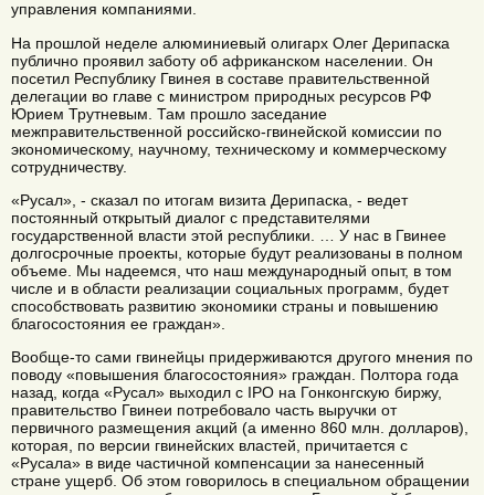
управления компаниями.
На прошлой неделе алюминиевый олигарх Олег Дерипаска
публично проявил заботу об африканском населении. Он
посетил Республику Гвинея в составе правительственной
делегации во главе с министром природных ресурсов РФ
Юрием Трутневым. Там прошло заседание
межправительственной российско-гвинейской комиссии по
экономическому, научному, техническому и коммерческому
сотрудничеству.
«Русал», - сказал по итогам визита Дерипаска, - ведет
постоянный открытый диалог с представителями
государственной власти этой республики. … У нас в Гвинее
долгосрочные проекты, которые будут реализованы в полном
объеме. Мы надеемся, что наш международный опыт, в том
числе и в области реализации социальных программ, будет
способствовать развитию экономики страны и повышению
благосостояния ее граждан».
Вообще-то сами гвинейцы придерживаются другого мнения по
поводу «повышения благосостояния» граждан. Полтора года
назад, когда «Русал» выходил с IPO на Гонконгскую биржу,
правительство Гвинеи потребовало часть выручки от
первичного размещения акций (а именно 860 млн. долларов),
которая, по версии гвинейских властей, причитается с
«Русала» в виде частичной компенсации за нанесенный
стране ущерб. Об этом говорилось в специальном обращении