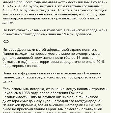
квартал прошлого года называет «стоимость чистых активов» -
13 242 761 541 рубль, выручка в этом квартале составила 7
455 554 137 рублей и так далее. То есть в реальности сегодня
комбинат стоит никак не меньше миллиарда, а то и полутора
миллиардов долларов при всех русаловских проблемах и
долгах.
Но бокситно-глиноземный комплекс в гвинейском городе Фрия
объективно стоит дороже - явно не 19 млн. долларов.
ХХХ
Интерес Дерипаски к этой африканской стране понятен:
Гвинея выходит на первое место в мире по экспорту сырья
для алюминиевой промышленности (более 16 млн. тонн
бокситов в год), на ее территории сосредоточено около 40 %
общемировых запасов.
Понятны и формальные механизмы экспансии «Русала» в
Гвинее. Дерипаска всегда использовал государство в своих
целях.
Если вспомнить историю, отношения между нашими странами
начались в 1958 году, после обретения Гвинеей
независимости. Никита Хрущев очень любил гвинейского
диктатора Ахмеда Секу Туре, наградил его Международной
Ленинской премией, всеми высшими наградами СССР, чуть
было не присвоил звание Героя. Мы помогали объявившей