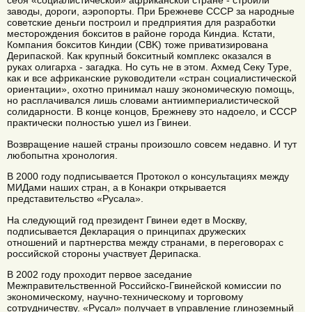
себя «социалистической» африканской стране - строили
заводы, дороги, аэропорты. При Брежневе СССР за народные
советские деньги построил и предприятия для разработки
месторождения бокситов в районе города Киндиа. Кстати,
Компания бокситов Киндии (CBK) тоже приватизирована
Дерипаской. Как крупный бокситный комплекс оказался в
руках олигарха - загадка. Но суть не в этом. Ахмед Секу Туре,
как и все африканские руководители «стран социалистической
ориентации», охотно принимал нашу экономическую помощь,
но расплачивался лишь словами антиимпериалистической
солидарности. В конце концов, Брежневу это надоело, и СССР
практически полностью ушел из Гвинеи.
Возвращение нашей страны произошло совсем недавно. И тут
любопытна хронология.
В 2000 году подписывается Протокол о консультациях между
МИДами наших стран, а в Конакри открывается
представительство «Русала».
На следующий год президент Гвинеи едет в Москву,
подписывается Декларация о принципах дружеских
отношений и партнерства между странами, в переговорах с
российской стороны участвует Дерипаска.
В 2002 году проходит первое заседание
Межправительственной Российско-Гвинейской комиссии по
экономическому, научно-техническому и торговому
сотрудничеству. «Русал» получает в управление глиноземный