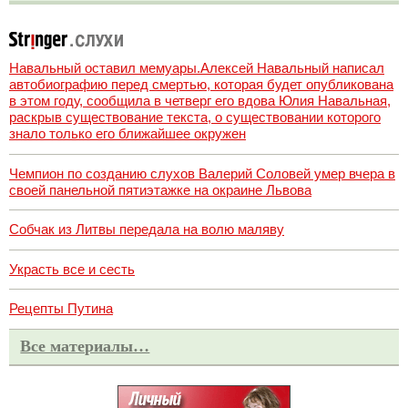
Навальный оставил мемуары.Алексей Навальный написал
автобиографию перед смертью, которая будет опубликована
в этом году, сообщила в четверг его вдова Юлия Навальная,
раскрыв существование текста, о существовании которого
знало только его ближайшее окружен
Чемпион по созданию слухов Валерий Соловей умер вчера в
своей панельной пятиэтажке на окраине Львова
Собчак из Литвы передала на волю маляву
Украсть все и сесть
Рецепты Путина
Все материалы…