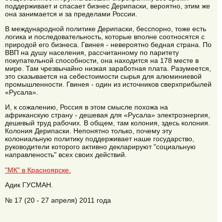
поддерживает и спасает бизнес Дерипаски, вероятно, этим же
она занимается и за пределами России.
В международной политике Дерипаски, бесспорно, тоже есть
логика и последовательность, которые вполне соотносятся с
природой его бизнеса. Гвинея - невероятно бедная страна. По
ВВП на душу населения, рассчитанному по паритету
покупательной способности, она находится на 178 месте в
мире. Там чрезвычайно низкая заработная плата. Разумеется,
это сказывается на себестоимости сырья для алюминиевой
промышленности. Гвинея - один из источников сверхприбылей
«Русала».
И, к сожалению, Россия в этом смысле похожа на
африканскую страну - дешевая для «Русала» электроэнергия,
дешевый труд рабочих. В общем, там колония, здесь колония.
Колония Дерипаски. Непонятно только, почему эту
колониальную политику поддерживает наше государство,
руководители которого активно декларируют "социальную
направленость" всех своих действий.
"МК" в Красноярске.
Адик ГУСМАН.
№ 17 (20 - 27 апреля) 2011 года