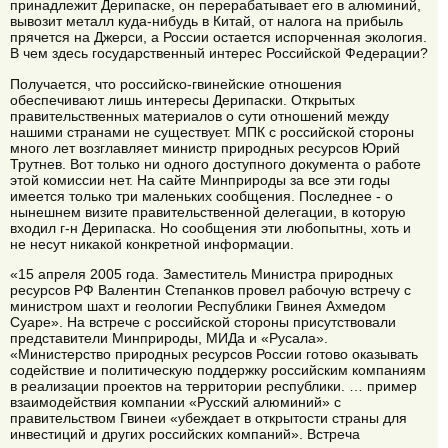
принадлежит Дерипаске, он перерабатывает его в алюминий,
вывозит металл куда-нибудь в Китай, от налога на прибыль
прячется на Джерси, а России остается испорченная экология.
В чем здесь государственный интерес Российской Федерации?
Получается, что российско-гвинейские отношения
обеспечивают лишь интересы Дерипаски. Открытых
правительственных материалов о сути отношений между
нашими странами не существует. МПК с российской стороны
много лет возглавляет министр природных ресурсов Юрий
Трутнев. Вот только ни одного доступного документа о работе
этой комиссии нет. На сайте Минприроды за все эти годы
имеется только три маленьких сообщения. Последнее - о
нынешнем визите правительственной делегации, в которую
входил г-н Дерипаска. Но сообщения эти любопытны, хоть и
не несут никакой конкретной информации.
«15 апреля 2005 года. Заместитель Министра природных
ресурсов РФ Валентин Степанков провел рабочую встречу с
министром шахт и геологии Республики Гвинея Ахмедом
Суаре». На встрече с российской стороны присутствовали
представители Минприроды, МИДа и «Русала».
«Министерство природных ресурсов России готово оказывать
содействие и политическую поддержку российским компаниям
в реализации проектов на территории республики. … пример
взаимодействия компании «Русский алюминий» с
правительством Гвинеи «убеждает в открытости страны для
инвестиций и других российских компаний». Встреча