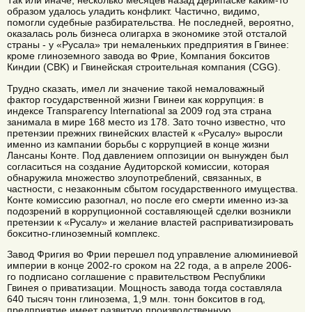
Так или иначе, несколько месяцев назад Дерипаске каким-то
образом удалось уладить конфликт. Частично, видимо,
помогли судебные разбирательства. Не последней, вероятно,
оказалась роль бизнеса олигарха в экономике этой отсталой
страны - у «Русала» три немаленьких предприятия в Гвинее:
кроме глиноземного завода во Фрие, Компания бокситов
Киндии (CBK) и Гвинейская строительная компания (CGG).
Трудно сказать, имел ли значение такой немаловажный
фактор государственной жизни Гвинеи как коррупция: в
индексе Transparency International за 2009 год эта страна
занимала в мире 168 место из 178. Зато точно известно, что
претензии прежних гвинейских властей к «Русалу» выросли
именно из кампании борьбы с коррупцией в конце жизни
Лансаны Конте. Под давлением оппозиции он вынужден был
согласиться на создание Аудиторской комиссии, которая
обнаружила множество злоупотреблений, связанных, в
частности, с незаконным сбытом государственного имущества.
Конте комиссию разогнал, но после его смерти именно из-за
подозрений в коррупционной составляющей сделки возникли
претензии к «Русалу» и желание властей расприватизировать
бокситно-глиноземный комплекс.
Завод Фригия во Фрии перешел под управление алюминиевой
империи в конце 2002-го сроком на 22 года, а в апреле 2006-
го подписано соглашение с правительством Республики
Гвинея о приватизации. Мощность завода тогда составляла
640 тысяч тонн глинозема, 1,9 млн. тонн бокситов в год,
предприятие имеет развитую производственную