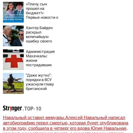
четыре человека
«Плачу, сын
прошел на
бюджет!»:
Первые новости о
поступлении
детей звезд в
Хантер Байден
вузы Москвы
раскрыл
величайшую
ошибку своего
отца:
бездействие
Администрация
против Трампа
Махачкалы:
жизни
пострадавших
при падении
лифта ничто не
"Даже жутко":
угрожает
порядки в ВСУ
ужаснули главу
британской
армии
Навальный оставил мемуары.Алексей Навальный написал
автобиографию перед смертью, которая будет опубликована
в этом году, сообщила в четверг его вдова Юлия Навальная,