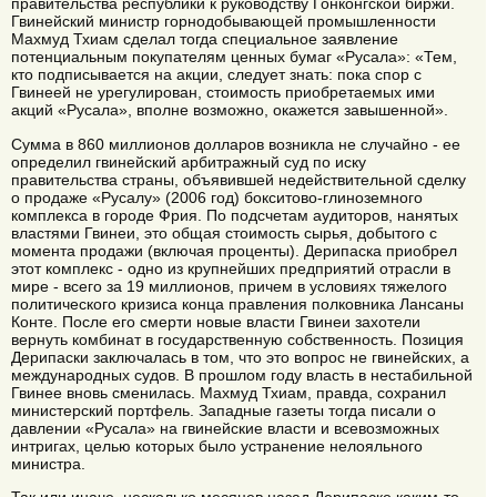
правительства республики к руководству Гонконгской биржи.
Гвинейский министр горнодобывающей промышленности
Махмуд Тхиам сделал тогда специальное заявление
потенциальным покупателям ценных бумаг «Русала»: «Тем,
кто подписывается на акции, следует знать: пока спор с
Гвинеей не урегулирован, стоимость приобретаемых ими
акций «Русала», вполне возможно, окажется завышенной».
Сумма в 860 миллионов долларов возникла не случайно - ее
определил гвинейский арбитражный суд по иску
правительства страны, объявившей недействительной сделку
о продаже «Русалу» (2006 год) бокситово-глиноземного
комплекса в городе Фрия. По подсчетам аудиторов, нанятых
властями Гвинеи, это общая стоимость сырья, добытого с
момента продажи (включая проценты). Дерипаска приобрел
этот комплекс - одно из крупнейших предприятий отрасли в
мире - всего за 19 миллионов, причем в условиях тяжелого
политического кризиса конца правления полковника Лансаны
Конте. После его смерти новые власти Гвинеи захотели
вернуть комбинат в государственную собственность. Позиция
Дерипаски заключалась в том, что это вопрос не гвинейских, а
международных судов. В прошлом году власть в нестабильной
Гвинее вновь сменилась. Махмуд Тхиам, правда, сохранил
министерский портфель. Западные газеты тогда писали о
давлении «Русала» на гвинейские власти и всевозможных
интригах, целью которых было устранение нелояльного
министра.