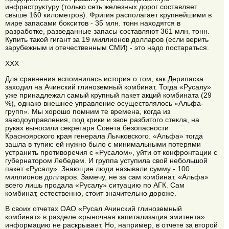
инфраструктуру (только сеть железных дорог составляет
свыше 160 километров). Фригия располагает крупнейшими в
мире запасами бокситов - 35 млн. тонн находятся в
разработке, разведанные запасы составляют 361 млн. тонн.
Купить такой гигант за 19 миллионов долларов (если верить
зарубежным и отечественным СМИ) - это надо постараться.
ХХХ
Для сравнения вспомнилась история о том, как Дерипаска
заходил на Ачинский глиноземный комбинат. Тогда «Русалу»
уже принадлежал самый крупный пакет акций комбината (29
%), однако внешнее управление осуществлялось «Альфа-
групп». Мы хорошо помним те времена, когда из
заводоуправления, под крики и звон разбитого стекла, на
руках выносили секретаря Совета безопасности
Красноярского края генерала Лычковского. «Альфа» тогда
зашла в тупик: ей нужно было с минимальными потерями
устранить противоречия с «Русалом», уйти от конфронтации с
губернатором Лебедем. И группа уступила свой небольшой
пакет «Русалу». Знающие люди называли сумму - 100
миллионов долларов. Замечу, не за сам комбинат. «Альфа»
всего лишь продала «Русалу» ситуацию по АГК. Сам
комбинат, естественно, стоит значительно дороже.
В своих отчетах ОАО «Русал Ачинский глиноземный
комбинат» в разделе «рыночная капитализация эмитента»
информацию не раскрывает. Но, например, в отчете за второй