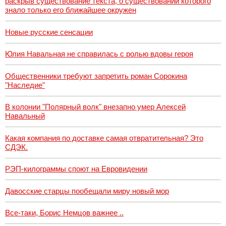
раскрыв существование текста, о существовании которого
знало только его ближайшее окружен
Новые русские сенсации
Юлия Навальная не справилась с ролью вдовы героя
Общественники требуют запретить роман Сорокина
"Наследие"
В колонии "Полярный волк" внезапно умер Алексей
Навальный
Какая компания по доставке самая отвратительная? Это
СДЭК.
РЭП-килограммы споют на Евровидении
Давосские старцы пообещали миру новый мор
Все-таки, Борис Немцов важнее ..