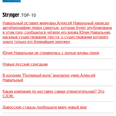
мемы, и почему
утке по-пекински
запретили
переходить
границу
Навальный оставил мемуары.Алексей Навальный написал
автобиографию перед смертью, которая будет опубликована
в этом году, сообщила в четверг его вдова Юлия Навальная,
раскрыв существование текста, о существовании которого
знало только его ближайшее окружен
Юлия Навальная не справилась с ролью вдовы героя
Новые русские сенсации
В колонии "Полярный волк" внезапно умер Алексей
Навальный
Какая компания по доставке самая отвратительная? Это
СДЭК.
Давосские старцы пообещали миру новый мор