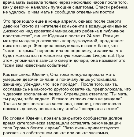
врача мать вызвала только через несколько часов после того,
как у девочки начались пугающие симптомы. Спасти ребенка
не удалось, о чем мать и сообщила отдельным постом.
Это произошло еще в конце апреля, однако после смерти
девочки "кто-то из читателей комьюнити в возмущении вынес
дискуссию над кроваткой умирающего ребенка в публичное
пространство", пишет Юденич в посте от 24 мая. Реакция
матери младенца оказалась непредсказуемой, продолжает
писательница. Женщина возмутилась в своем блоге, что
"какая-то крыса" перепостила ее переписку, и заявила, что
будет жаловаться в конфликтную комиссию Livejournal. При
этом, упоминая в записи о смерти дочери, она называет это
"всем вам известным событием".
Как выяснила Юденич, Она тоже консультировала мать
умершей девочки онлайн и поначалу лишь успокаивала
женщину, убеждая, что "все пройдет". После того, как та,
сославшись на какого-то другого советчика, предположила, что
у девочки воспаление легких, Стрельцова ответила: "Ты мать,
ты рядом, тебе виднее. Я такого из твоих слов не увидела".
Только через несколько часов она, наконец, посоветовала
показать девочку неонатологу, чтобы "послушала легкие".
По словам Юденич, правила закрытого сообщества долгое
время категорически запрещали оставлять рекомендации
типа "срочно бегите к врачу". "Зато очень приветствуются
рассказы о собственном опыте или опыте знакомых,