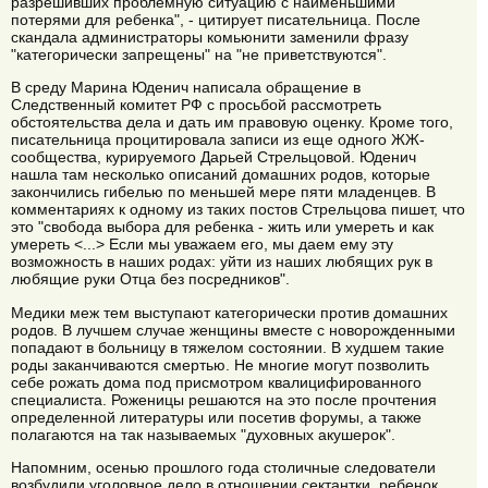
разрешивших проблемную ситуацию с наименьшими
потерями для ребенка", - цитирует писательница. После
скандала администраторы комьюнити заменили фразу
"категорически запрещены" на "не приветствуются".
В среду Марина Юденич написала обращение в
Следственный комитет РФ с просьбой рассмотреть
обстоятельства дела и дать им правовую оценку. Кроме того,
писательница процитировала записи из еще одного ЖЖ-
сообщества, курируемого Дарьей Стрельцовой. Юденич
нашла там несколько описаний домашних родов, которые
закончились гибелью по меньшей мере пяти младенцев. В
комментариях к одному из таких постов Стрельцова пишет, что
это "свобода выбора для ребенка - жить или умереть и как
умереть <...> Если мы уважаем его, мы даем ему эту
возможность в наших родах: уйти из наших любящих рук в
любящие руки Отца без посредников".
Медики меж тем выступают категорически против домашних
родов. В лучшем случае женщины вместе с новорожденными
попадают в больницу в тяжелом состоянии. В худшем такие
роды заканчиваются смертью. Не многие могут позволить
себе рожать дома под присмотром квалицифированного
специалиста. Роженицы решаются на это после прочтения
определенной литературы или посетив форумы, а также
полагаются на так называемых "духовных акушерок".
Напомним, осенью прошлого года столичные следователи
возбудили уголовное дело в отношении сектантки, ребенок