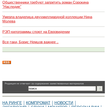
Общественники требуют запретить роман Сорокина
"Наследие"
Умерла владелица двухмиллиардной коллекции Нина
Молева
РЭП-килограммы споют на Евровидении
Все-таки, Борис Немцов важнее ..
Pедакция не отвечает за содержание заимствованных материалов
НА РИНГЕ
КОМПРОМАТ
НОВОСТИ