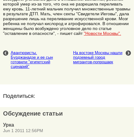
которой умер из-за того, что она не разрешила переливать
ему кровь. 11-летний мальчик получил множественные травмы
в результате ДТП. Мать, член секты "Свидетели Иеговы", дала
разрешение лишь на переливание искусственной крови. Мозг
ребенка не получал кислород и атрофировался. В отношении
женщины было возбуждено уголовное дело по статье
"оставление в опасности", - пишет сайт
"Новости Москвы".
Авантюристы.
На востоке Москвы нашли
Бурджанадзе и ее сын
подземный город
готовили "египетский
мигрантов-попрошаек
сценарий"
Поделиться:
Обсуждение статьи
Урка
Jun 1 2011 12:56PM