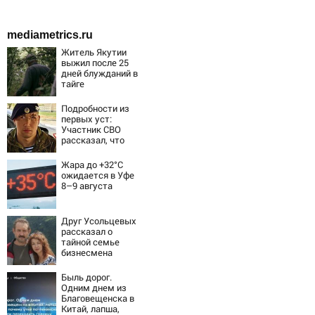
mediametrics.ru
Житель Якутии
выжил после 25
дней блужданий в
тайге
Подробности из
первых уст:
Участник СВО
рассказал, что
спасло его в
схватке с
Жара до +32°C
медведем
ожидается в Уфе
8–9 августа
Друг Усольцевых
рассказал о
тайной семье
бизнесмена
Быль дорог.
Одним днем из
Благовещенска в
Китай, лапша,