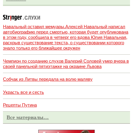
Навальный оставил мемуары.Алексей Навальный написал
автобиографию перед смертью, которая будет опубликована
в этом году, сообщила в четверг его вдова Юлия Навальная,
раскрыв существование текста, о существовании которого
знало только его ближайшее окружен
Чемпион по созданию слухов Валерий Соловей умер вчера в
своей панельной пятиэтажке на окраине Львова
Собчак из Литвы передала на волю маляву
Украсть все и сесть
Рецепты Путина
Все материалы…