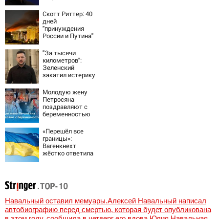
интересы России
Скотт Риттер: 40
дней
"принуждения
России и Путина"
резко приблизили
крах режима
"За тысячи
Зеленского
километров":
Зеленский
закатил истерику
Западу после
ночного удара
Молодую жену
Петросяна
поздравляют с
беременностью
«Перешёл все
границы»:
Вагенкнехт
жёстко ответила
послу Украины
Навальный оставил мемуары.Алексей Навальный написал
автобиографию перед смертью, которая будет опубликована
в этом году, сообщила в четверг его вдова Юлия Навальная,