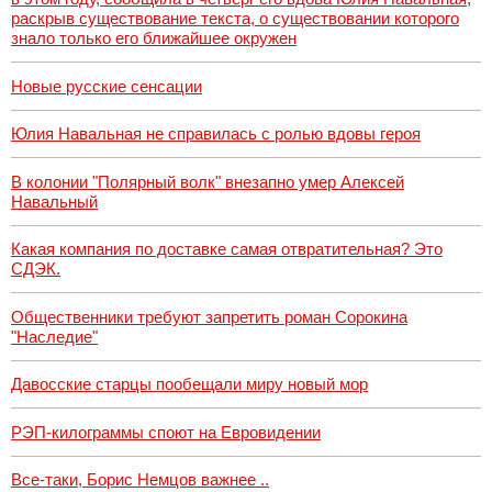
раскрыв существование текста, о существовании которого
знало только его ближайшее окружен
Новые русские сенсации
Юлия Навальная не справилась с ролью вдовы героя
В колонии "Полярный волк" внезапно умер Алексей
Навальный
Какая компания по доставке самая отвратительная? Это
СДЭК.
Общественники требуют запретить роман Сорокина
"Наследие"
Давосские старцы пообещали миру новый мор
РЭП-килограммы споют на Евровидении
Все-таки, Борис Немцов важнее ..