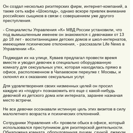
Он создал несколько риэлтерских фирм, интернет-компаний, а
также сеть кафе «Шоколад», однако вскоре привлек внимание
российских сыщиков в связи с совершением уже другого
преступления.
- Специалисты Управления «К» МВД России установили, что
под вымышленным именем он знакомился с девочками от 13
до 18 лет - воспитанницами детских домов и школ-интернатов,
имеющими психические отклонения, - рассказали Life News в
Управлении «К».
Поджидая их на улице, Куваев предлагал провести время
вместе и уводил девочек в специально оборудованную
комнату для сексуальных утех, которая находилась прямо в
офисе, расположенном в Чапаевском переулке г. Москвы, и
склонял их к оказанию сексуальных услуг.
Для удовлетворения своих низменных целей он просил
каждую из «подруг» познакомить его еще с какой-нибудь
девочкой из детского дома или интерната, заранее назначая
место встречи.
Не все девочки осознавали истинную цель этих визитов в силу
малолетнего возраста и психических отклонений.
Сотрудники Управления «К» провели обыск в офисе, который
использовался преступником для риэлтерской деятельности.
Обнаружена комната, оборудованная душем, сауной, джакузи,