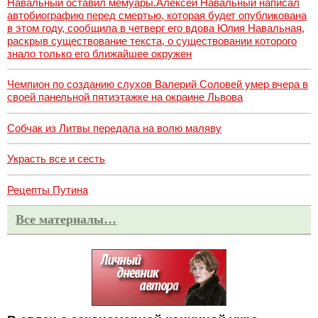
Навальный оставил мемуары.Алексей Навальный написал
автобиографию перед смертью, которая будет опубликована
в этом году, сообщила в четверг его вдова Юлия Навальная,
раскрыв существование текста, о существовании которого
знало только его ближайшее окружен
Чемпион по созданию слухов Валерий Соловей умер вчера в
своей панельной пятиэтажке на окраине Львова
Собчак из Литвы передала на волю маляву
Украсть все и сесть
Рецепты Путина
Все материалы…