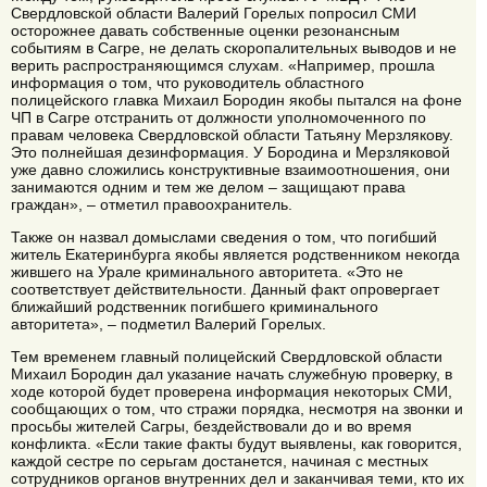
Свердловской области Валерий Горелых попросил СМИ
осторожнее давать собственные оценки резонансным
событиям в Сагре, не делать скоропалительных выводов и не
верить распространяющимся слухам. «Например, прошла
информация о том, что руководитель областного
полицейского главка Михаил Бородин якобы пытался на фоне
ЧП в Сагре отстранить от должности уполномоченного по
правам человека Свердловской области Татьяну Мерзлякову.
Это полнейшая дезинформация. У Бородина и Мерзляковой
уже давно сложились конструктивные взаимоотношения, они
занимаются одним и тем же делом – защищают права
граждан», – отметил правоохранитель.
Также он назвал домыслами сведения о том, что погибший
житель Екатеринбурга якобы является родственником некогда
жившего на Урале криминального авторитета. «Это не
соответствует действительности. Данный факт опровергает
ближайший родственник погибшего криминального
авторитета», – подметил Валерий Горелых.
Тем временем главный полицейский Свердловской области
Михаил Бородин дал указание начать служебную проверку, в
ходе которой будет проверена информация некоторых СМИ,
сообщающих о том, что стражи порядка, несмотря на звонки и
просьбы жителей Сагры, бездействовали до и во время
конфликта. «Если такие факты будут выявлены, как говорится,
каждой сестре по серьгам достанется, начиная с местных
сотрудников органов внутренних дел и заканчивая теми, кто их