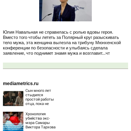
Юлия Навальная не справилась с ролью вдовы героя.
Вместо того чтобы лететь за Полярный круг разыскивать
тело мужа, эта женщина вылезла на трибуну Мюнхенской
конференции по безопасности и улыбаясь сделала
заявление, что поднимет знамя мужа и возглавит...чт
mediametrics.ru
Сын много лет
стыдился
простой работы
отца, пока не
узнал, ради чего
тот отказался от
Хронология
карьеры -
убийства экс-
история одной
мэра Самары
семьи
Виктора Тархова