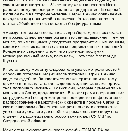
Именно по этой статье обвинение предъявлено одному из
участников инцидента – 31-летнему жителю поселка Исеть,
работающему директором частного предприятия. Вечером 1
июля он был на стороне жителей Сагры. Сейчас обвиняемый
находится под подпиской о невыезде. Уголовное дело по
статье «Убийство» пока остается безфигурантным.
«Между тем, из-за чего началась «разборка», мы пока сказать
не можем. Следственные органы это сейчас выясняют. Тем не
менее, по имеющимся у следствия предварительным данным,
конфликт возник на почве личных неприязненных отношений.
Конкретных сведений о том, что причиной послужил
межнациональный мотив, пока нет», – отметил Александр
Шульга.
К настоящему моменту следователи уже осмотрели место ЧП,
опросили потерпевших (из числа жителей Сагры). Сейчас
ведется судебная баллистическая экспертиза по изъятому
оружию и гильзам, а также судебно-медицинская экспертиза
тела погибшего мужчины. Розыск лиц, которые приезжали на
машинах в Сагру, продолжается. В то же время оперативными
сотрудниками Госнаркоконтроля проверяется информация о
распространении наркотических средств в поселке Сагра. В
связи с широким общественным резонансом и сложностью
уголовного дела, его дальнейшее расследование поручено
отделу по расследованию особо важных дел СУ СКР по
Свердловской области.
Между тем, руководитель пресс-службы ГУ МВД РФ по