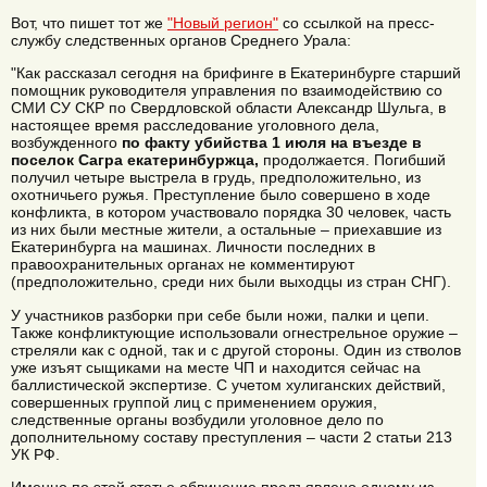
Вот, что пишет тот же
"Новый регион"
со ссылкой на пресс-
службу следственных органов Среднего Урала:
"Как рассказал сегодня на брифинге в Екатеринбурге старший
помощник руководителя управления по взаимодействию со
СМИ СУ СКР по Свердловской области Александр Шульга, в
настоящее время расследование уголовного дела,
возбужденного
по факту убийства 1 июля на въезде в
поселок Сагра екатеринбуржца,
продолжается. Погибший
получил четыре выстрела в грудь, предположительно, из
охотничьего ружья. Преступление было совершено в ходе
конфликта, в котором участвовало порядка 30 человек, часть
из них были местные жители, а остальные – приехавшие из
Екатеринбурга на машинах. Личности последних в
правоохранительных органах не комментируют
(предположительно, среди них были выходцы из стран СНГ).
У участников разборки при себе были ножи, палки и цепи.
Также конфликтующие использовали огнестрельное оружие –
стреляли как с одной, так и с другой стороны. Один из стволов
уже изъят сыщиками на месте ЧП и находится сейчас на
баллистической экспертизе. С учетом хулиганских действий,
совершенных группой лиц с применением оружия,
следственные органы возбудили уголовное дело по
дополнительному составу преступления – части 2 статьи 213
УК РФ.