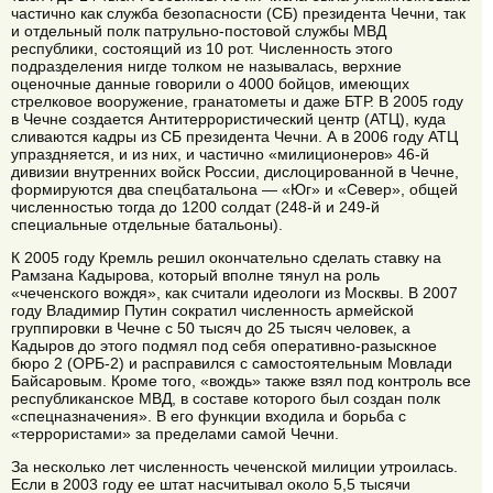
частично как служба безопасности (СБ) президента Чечни, так
и отдельный полк патрульно-постовой службы МВД
республики, состоящий из 10 рот. Численность этого
подразделения нигде толком не называлась, верхние
оценочные данные говорили о 4000 бойцов, имеющих
стрелковое вооружение, гранатометы и даже БТР. В 2005 году
в Чечне создается Антитеррористический центр (АТЦ), куда
сливаются кадры из СБ президента Чечни. А в 2006 году АТЦ
упраздняется, и из них, и частично «милиционеров» 46-й
дивизии внутренних войск России, дислоцированной в Чечне,
формируются два спецбатальона — «Юг» и «Север», общей
численностью тогда до 1200 солдат (248-й и 249-й
специальные отдельные батальоны).
К 2005 году Кремль решил окончательно сделать ставку на
Рамзана Кадырова, который вполне тянул на роль
«чеченского вождя», как считали идеологи из Москвы. В 2007
году Владимир Путин сократил численность армейской
группировки в Чечне с 50 тысяч до 25 тысяч человек, а
Кадыров до этого подмял под себя оперативно-разыскное
бюро 2 (ОРБ-2) и расправился с самостоятельным Мовлади
Байсаровым. Кроме того, «вождь» также взял под контроль все
республиканское МВД, в составе которого был создан полк
«спецназначения». В его функции входила и борьба с
«террористами» за пределами самой Чечни.
За несколько лет численность чеченской милиции утроилась.
Если в 2003 году ее штат насчитывал около 5,5 тысячи