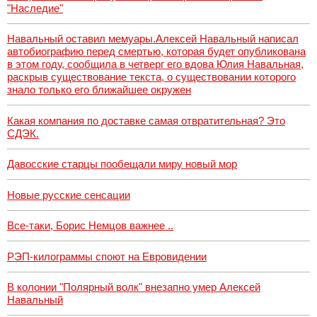
"Наследие"
Навальный оставил мемуары.Алексей Навальный написал
автобиографию перед смертью, которая будет опубликована
в этом году, сообщила в четверг его вдова Юлия Навальная,
раскрыв существование текста, о существовании которого
знало только его ближайшее окружен
Какая компания по доставке самая отвратительная? Это
СДЭК.
Давосские старцы пообещали миру новый мор
Новые русские сенсации
Все-таки, Борис Немцов важнее ..
РЭП-килограммы споют на Евровидении
В колонии "Полярный волк" внезапно умер Алексей
Навальный