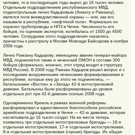
человек, то в последующие годы вырос до 16 тысяч человек.
Отдельным подразделением республиканского МВД,
подконтрольным лично Кадыровым (Ахмату и Рамзану),
являлся полк вневедомственной охраны — или, как его
называли в республике, «нефтяной полк». Формально он
охранял трубопроводы и НПЗ в Чечне. Численность его
бойцов, по оценкам экспертов, колебалась от 1500 до 4500
человек. Сотрудники этого подразделения оказались
причастны к расстрелу в Москве Мовлади Байсарова в ноябре
2006 года.
Лично Рамзану Кадырову, имеющему звание генерал-майора
МВД, подчиняется также и чеченский ОМОН в составе 300
бойцов (формально, конечно, этот отряд входит в структуру
МВД России). В 2008 году Рамзан Кадыров решил вопрос и с
последними вооруженными чеченскими формированиями в
республике, которые ему до этого не подчинялись, —
батальонами «Восток» и «Запад» 42-й мотострелковой
дивизии. Батальоны были расформированы до уровня
отдельных рот при 42-й дивизии осенью 2008 года.
Одновременно Кремль в рамках военной реформы
расформировал и единственное боеспособное российское
армейское подразделение в Чечне — 42-ю дивизию, которая
насчитывала до 16 тысяч солдат. На ее месте теперь
появились три отдельные мотострелковые бригады — 18-я
отдельная мотострелковая, 17-я отдельная мотострелковая,
8-я отдельная мотострелковая (горная) бригады. Их общая