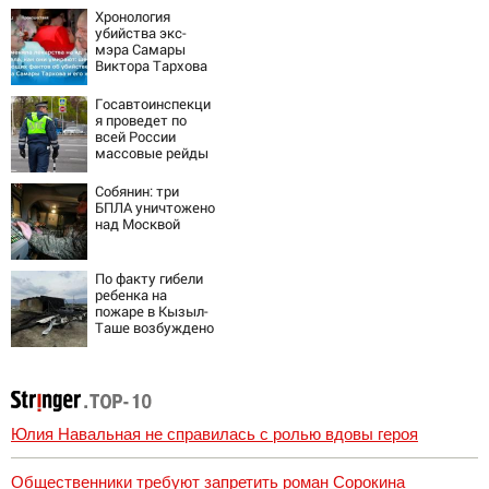
тот отказался от
Хронология
карьеры -
убийства экс-
история одной
мэра Самары
семьи
Виктора Тархова
и его жены: шесть
шокирующих
Госавтоинспекци
фактов, новые
я проведет по
подробности
всей России
массовые рейды
с 10 августа
Собянин: три
БПЛА уничтожено
над Москвой
По факту гибели
ребенка на
пожаре в Кызыл-
Таше возбуждено
уголовное дело
Юлия Навальная не справилась с ролью вдовы героя
Общественники требуют запретить роман Сорокина