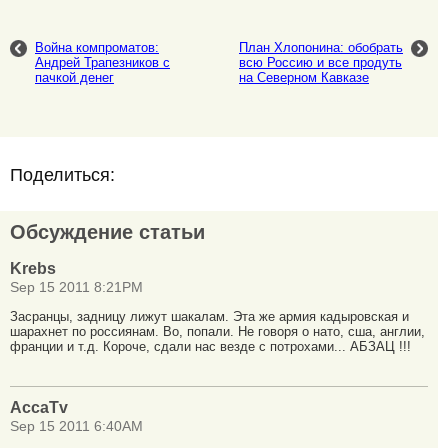
Война компроматов:
План Хлопонина: обобрать
Андрей Трапезников с
всю Россию и все продуть
пачкой денег
на Северном Кавказе
Поделиться:
Обсуждение статьи
Krebs
Sep 15 2011 8:21PM
Засранцы, задницу лижут шакалам. Эта же армия кадыровская и
шарахнет по россиянам. Во, попали. Не говоря о нато, сша, англии,
франции и т.д. Короче, сдали нас везде с потрохами... АБЗАЦ !!!
AccaTv
Sep 15 2011 6:40AM