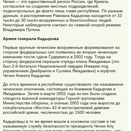
Чечня — это единственный регион России, где Кремль
согласился на создание местных подразделений,
подконтрольных де-факто лишь главе республики. По разным
данным, в распоряжении Рамзана Кадырова находится от 10
тысяч до 30 тысяч вооруженных и боеспособных людей.
Некоторые наблюдатели считают их главной опорой режима
Владимира Путина.
Армия генерала Кадырова
Первые крупные чеченские вооруженные формирования на
стороне федеральных сил появились во вторую чеченскую
кампанию после сдачи Гудермеса в 2002 году. Тогда на
сторону федералов перешли отряды клана Ямадаевых (это
был 2-й батальон Национальной гвардии Ичкерии под
управлением Джабраила и Сулима Ямадаевых) и муфтия
Чечни Ахмата Кадырова.
До этого времени в республике существовало так называемое
чеченское ополчение, состоящее из боевиков Кадырова и
Ямадаевых. Затем в марте 2002 года из них была создана
спецрота военной комендатуры Горной группировки
Министерства обороны, а осенью 2003 года она выросла до
спецбатальона «Восток» 42-й мотострелковой дивизии
российской армии, численностью до 1500 человек.
Кадыровцы в то же время вошли в основном составе в так
называемую службу безопасности президента Чечни Алу
Алханова (иногда ее называли «президентским полком», его