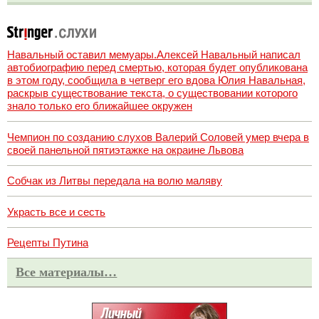
Навальный оставил мемуары.Алексей Навальный написал
автобиографию перед смертью, которая будет опубликована
в этом году, сообщила в четверг его вдова Юлия Навальная,
раскрыв существование текста, о существовании которого
знало только его ближайшее окружен
Чемпион по созданию слухов Валерий Соловей умер вчера в
своей панельной пятиэтажке на окраине Львова
Собчак из Литвы передала на волю маляву
Украсть все и сесть
Рецепты Путина
Все материалы…