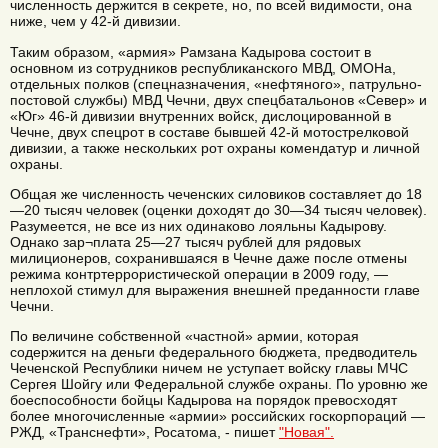
численность держится в секрете, но, по всей видимости, она
ниже, чем у 42-й дивизии.
Таким образом, «армия» Рамзана Кадырова состоит в
основном из сотрудников республиканского МВД, ОМОНа,
отдельных полков (спецназначения, «нефтяного», патрульно-
постовой службы) МВД Чечни, двух спецбатальонов «Север» и
«Юг» 46-й дивизии внутренних войск, дислоцированной в
Чечне, двух спецрот в составе бывшей 42-й мотострелковой
дивизии, а также нескольких рот охраны комендатур и личной
охраны.
Общая же численность чеченских силовиков составляет до 18
—20 тысяч человек (оценки доходят до 30—34 тысяч человек).
Разумеется, не все из них одинаково лояльны Кадырову.
Однако зар¬плата 25—27 тысяч рублей для рядовых
милиционеров, сохранившаяся в Чечне даже после отмены
режима контртеррористической операции в 2009 году, —
неплохой стимул для выражения внешней преданности главе
Чечни.
По величине собственной «частной» армии, которая
содержится на деньги федерального бюджета, предводитель
Чеченской Республики ничем не уступает войску главы МЧС
Сергея Шойгу или Федеральной службе охраны. По уровню же
боеспособности бойцы Кадырова на порядок превосходят
более многочисленные «армии» российских госкорпораций —
РЖД, «Транснефти», Росатома, - пишет
"Новая".