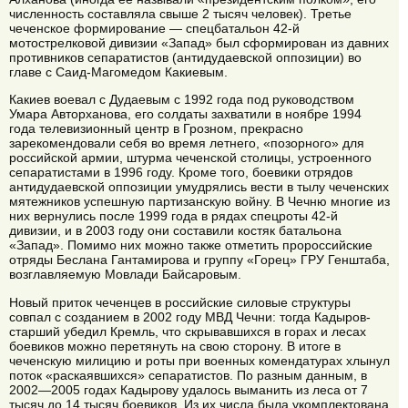
численность составляла свыше 2 тысяч человек). Третье
чеченское формирование — спецбатальон 42-й
мотострелковой дивизии «Запад» был сформирован из давних
противников сепаратистов (антидудаевской оппозиции) во
главе с Саид-Магомедом Какиевым.
Какиев воевал с Дудаевым с 1992 года под руководством
Умара Авторханова, его солдаты захватили в ноябре 1994
года телевизионный центр в Грозном, прекрасно
зарекомендовали себя во время летнего, «позорного» для
российской армии, штурма чеченской столицы, устроенного
сепаратистами в 1996 году. Кроме того, боевики отрядов
антидудаевской оппозиции умудрялись вести в тылу чеченских
мятежников успешную партизанскую войну. В Чечню многие из
них вернулись после 1999 года в рядах спецроты 42-й
дивизии, и в 2003 году они составили костяк батальона
«Запад». Помимо них можно также отметить пророссийские
отряды Беслана Гантамирова и группу «Горец» ГРУ Генштаба,
возглавляемую Мовлади Байсаровым.
Новый приток чеченцев в российские силовые структуры
совпал с созданием в 2002 году МВД Чечни: тогда Кадыров-
старший убедил Кремль, что скрывавшихся в горах и лесах
боевиков можно перетянуть на свою сторону. В итоге в
чеченскую милицию и роты при военных комендатурах хлынул
поток «раскаявшихся» сепаратистов. По разным данным, в
2002—2005 годах Кадырову удалось выманить из леса от 7
тысяч до 14 тысяч боевиков. Из их числа была укомплектована