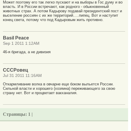
Может поэтому его так легко пускают и на выборы в Гос думу и во
власть. И в России встречают, как родного - обыкновенный
животных страх. А потом Кадырову подавай президентский пост и
выселение россиян с их же территорий.....пипец. Вот и наступит
конец света, потому что под Кадыровым жить противно.
Basil Peace
Sep 1 2011 1:12AM
46-я бригада, а не дивизия
СССРовец
Jul 31 2011 11:16AM
Откармливание волка в овчарне еще боком выльется России.
Сильной власти и хорошего (хозяина) переживающего за свою
страну нет. Вот и процветает вакханалия.
Страницы:
1 |