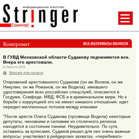
Компромат
все материалы раздела
В ГУВД Московской области Судакову подчиняются все.
Вчера его арестовали.
8 Августа 2011
Версия для печати
Откровений арестованного Судакова (он же Волков, он же
Никулин, он же Романов, он же Водила), имевшего
удостоверения всех российских спецслужб, опасаются в
Госдуме, Совфеде, МВД, ФСБ и в криминальном мире. Но к
борьбе с коррупцией это не имеет никакого отношения: идет
передел миллионных потоков между кланами
"После ареста Олега Судакова (прозвище Водила) некоторые
депутаты, чиновники и силовики из столичного региона
находятся в состоянии паники. Неудивительно. По сути,
оставаясь за кулисами, Судаков решал для них очень важные
вопросы: участвовал в рейдерских захватах, «перебивал»