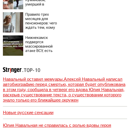
умершей в
больнице,
беременна: семья
Правило трех
ждет девочку
месяцев для
пенсионеров: чего
ждать тем, кому
приходит пенсия
на карту
Нижнекамск
подвергся
массированной
атаке ВСУ, есть
погибшие
Навальный оставил мемуары.Алексей Навальный написал
автобиографию перед смертью, которая будет опубликована
в этом году, сообщила в четверг его вдова Юлия Навальная,
раскрыв существование текста, о существовании которого
знало только его ближайшее окружен
Новые русские сенсации
Юлия Навальная не справилась с ролью вдовы героя