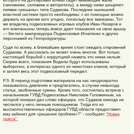
которого на долларовых кочках сидят квакающие жабы
(чиновники, силовики и авторитеты), а между ними шныряют
пиявки-«решалы» типа Судакова. Последние нынешней
властной системе просто необходимы: с их помощью можно
держать на крючке кого угодно, поскольку все замазаны. Тот
же владелец подмосковных игровых клубов Иван Назаров и
его компаньоны теперь вовсю дают показания на свою крышу
— беглого зампрокурора Подмосковья Игнатенко и других
персонажей из Генпрокуратуры.
Судя по всему, в ближайшее время стоит ожидать откровений
Судакова. А рассказать он может очень многое. Вот только
настоящей борьбой с коррупцией назвать это никак нельзя.
Скорее всего, показания Водилы будут использованы
выборочно, в интересах одного из чекистских кланов, который
и затеял весь этот подмосковный передел.
P.S. В период подготовки материала на нас неоднократно
оказывалось давление и предлагались, в случаи невыхода
статьи, заоблачные суммы. Кроме того, состоялась встреча с
начальником ГУВД Подмосковья Николаем Головкиным, на
которой генерал дал слово офицера, что Судаков никогда не
числился у него личным помощником. Тогда кто из
высокопоставленных офицеров ГУВД области предоставил
ему кабинет для «решения проблем»?" - сообщает
"Новая
газета".