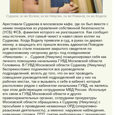
Судаков, он же Волков, он же Никулин, он же Романов, он же Водила
Арестовали Судакова в московском кафе, где он был вместе с
неким генералом из управления собственной безопасности
(УСБ) ФСБ, фамилия которого не разглашается. Как сообщил
наш источник, этот самый чекист и навел своих коллег на
Судакова. Когда Водилу привезли в суд, в руках он держал
иконку, а защищать его пришли восемь адвокатов.Поводом
для ареста стали показания закрытого свидетеля по
подмосковному «игорному делу» под псевдонимом
«Николаев»: «…Судаков (Никулин) позиционировал себя как
личного помощника начальника ГУВД Московской области
Головкина. В ГУВД Московской области Судакову (Никулину)
беспрекословно подчиняются все руководители
подразделений, вплоть до того, что он мог проводить
совещания руководителей подразделений как у них на
рабочих местах, так и вызывать к себе в кабинет, который
расположен рядом с кабинетом начальника ГУВД, не являясь
при этом действующим сотрудником МВД России. Используя
его связи в ГУВД Московской области и других
правоохранительных органах, сотрудники прокуратуры
Московской области обращались к Судакову (Никулину) с
просьбами о проведении незаконных ОРД (оперативно-
разыскная деятельность), а именно: наружное наблюдение,
наведение справок, ПТП, снятие информации с технических