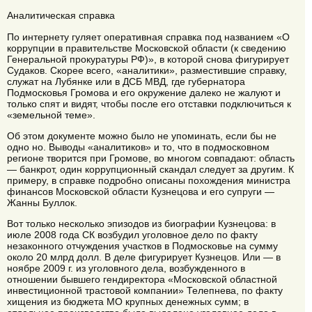
Аналитическая справка
По интернету гуляет оперативная справка под названием «О
коррупции в правительстве Московской области (к сведению
Генеральной прокуратуры РФ)», в которой снова фигурирует
Судаков. Скорее всего, «аналитики», разместившие справку,
служат на Лубянке или в ДСБ МВД, где губернатора
Подмосковья Громова и его окружение далеко не жалуют и
только спят и видят, чтобы после его отставки подключиться к
«земельной теме».
Об этом документе можно было не упоминать, если бы не
одно но. Выводы «аналитиков» и то, что в подмосковном
регионе творится при Громове, во многом совпадают: область
— банкрот, один коррупционный скандал следует за другим. К
примеру, в справке подробно описаны похождения министра
финансов Московской области Кузнецова и его супруги —
Жанны Буллок.
Вот только несколько эпизодов из биографии Кузнецова: в
июле 2008 года СК возбудил уголовное дело по факту
незаконного отчуждения участков в Подмосковье на сумму
около 20 млрд долл. В деле фигурирует Кузнецов. Или — в
ноябре 2009 г. из уголовного дела, возбужденного в
отношении бывшего гендиректора «Московской областной
инвестиционной трастовой компании» Телепнева, по факту
хищения из бюджета МО крупных денежных сумм; в