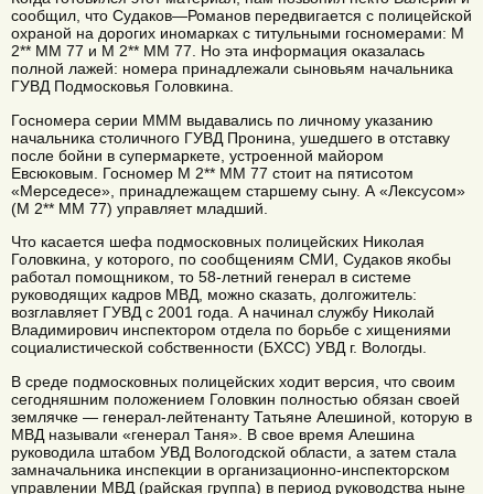
сообщил, что Судаков—Романов передвигается с полицейской
охраной на дорогих иномарках с титульными госномерами: M
2** MM 77 и M 2** MM 77. Но эта информация оказалась
полной лажей: номера принадлежали сыновьям начальника
ГУВД Подмосковья Головкина.
Госномера серии МММ выдавались по личному указанию
начальника столичного ГУВД Пронина, ушедшего в отставку
после бойни в супермаркете, устроенной майором
Евсюковым. Госномер M 2** MM 77 стоит на пятисотом
«Мерседесе», принадлежащем старшему сыну. А «Лексусом»
(M 2** MM 77) управляет младший.
Что касается шефа подмосковных полицейских Николая
Головкина, у которого, по сообщениям СМИ, Судаков якобы
работал помощником, то 58-летний генерал в системе
руководящих кадров МВД, можно сказать, долгожитель:
возглавляет ГУВД с 2001 года. А начинал службу Николай
Владимирович инспектором отдела по борьбе с хищениями
социалистической собственности (БХСС) УВД г. Вологды.
В среде подмосковных полицейских ходит версия, что своим
сегодняшним положением Головкин полностью обязан своей
землячке — генерал-лейтенанту Татьяне Алешиной, которую в
МВД называли «генерал Таня». В свое время Алешина
руководила штабом УВД Вологодской области, а затем стала
замначальника инспекции в организационно-инспекторском
управлении МВД (райская группа) в период руководства ныне