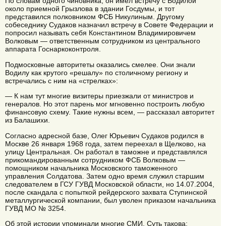
По словам одного чиновника, он имел встречу с Водилой
около приемной Грызлова в здании Госдумы, и тот
представился полковником ФСБ Никулиным. Другому
собеседнику Судаков назначил встречу в Совете Федерации и
попросил называть себя Константином Владимировичем
Волковым — ответственным сотрудником из центрального
аппарата Госнаркоконтроля.
Подмосковные авторитеты оказались смелее. Они знали
Водилу как крутого «решалу» по столичному региону и
встречались с ним на «стрелках»:
— К нам тут многие визитеры приезжали от министров и
генералов. Но этот парень мог мгновенно построить любую
финансовую схему. Такие нужны всем, — рассказал авторитет
из Балашихи.
Согласно адресной базе, Олег Юрьевич Судаков родился в
Москве 26 января 1968 года, затем переехал в Щелково, на
улицу Центральная. Он работал в таможне и представлялся
прикомандированным сотрудником ФСБ Волковым —
помощником начальника Московского таможенного
управления Солдатова. Затем одно время служил старшим
следователем в ГСУ ГУВД Московской области, но 14.07.2004,
после скандала с попыткой рейдерского захвата Ступинской
металлургической компании, был уволен приказом начальника
ГУВД МО № 3254.
Об этой истории упоминали многие СМИ. Суть такова: