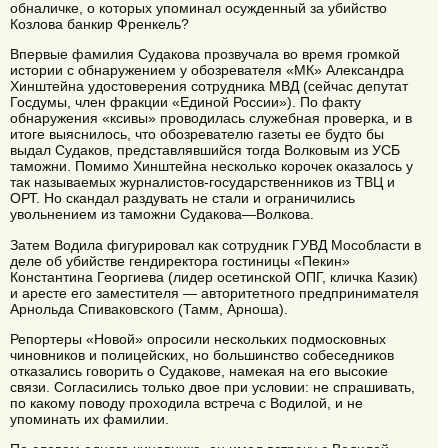
обналичке, о которых упоминал осужденный за убийство
Козлова банкир Френкель?
Впервые фамилия Судакова прозвучала во время громкой
истории с обнаружением у обозревателя «МК» Александра
Хинштейна удостоверения сотрудника МВД (сейчас депутат
Госдумы, член фракции «Единой России»). По факту
обнаружения «ксивы» проводилась служебная проверка, и в
итоге выяснилось, что обозревателю газеты ее будто бы
выдал Судаков, представлявшийся тогда Волковым из УСБ
таможни. Помимо Хинштейна несколько корочек оказалось у
так называемых журналистов-государственников из ТВЦ и
ОРТ. Но скандал раздувать не стали и ограничились
увольнением из таможни Судакова—Волкова.
Затем Водила фигурировал как сотрудник ГУВД Мособласти в
деле об убийстве гендиректора гостиницы «Пекин»
Константина Георгиева (лидер осетинской ОПГ, кличка Казик)
и аресте его заместителя — авторитетного предпринимателя
Арнольда Спиваковского (Тамм, Арноша).
Репортеры «Новой» опросили нескольких подмосковных
чиновников и полицейских, но большинство собеседников
отказались говорить о Судакове, намекая на его высокие
связи. Согласились только двое при условии: не спрашивать,
по какому поводу проходила встреча с Водилой, и не
упоминать их фамилии.