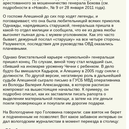
арестованного за мошенничество генерала Бокова (см.
подробности в «Новой», № 9 от 28 января 2011 года).
О госпоже Алешиной до сих пор ходят легенды, и
поговаривают, что она была любительницей всяких приколов.
Однажды, нарядившись старушкой, генеральша пришла в
какой-то отдел милиции и сообщила, что ее из дома якобы
выгоняет пьяная дочь с мужем-уголовником. Как это часто
бывает, дежурный послал «старушку» на все четыре стороны.
Разумеется, последствия для руководства ОВД оказались
плачевными.
Однако блистательной карьере «прикольной» генеральши
пришел конец. По слухам, виной тому стал младший сын,
сбивший на иномарке уроженку Чечни с ребенком. В дело
будто бы вмешался Кадыров, и Алешину в 2005 году сняли с
должности. По другой версии, негативную роль в дальнейшей
судьбе Алешиной сыграло письмо в ГУСБ МВД оперативника
из Вологды Валерия Александрова, в котором расписан
компромат на вышестоящее начальство. К примеру, он
подробно описал, как их заставляли писать рапорта о
выделении материальной помощи, а затем на эти деньги
поили проверяющих и покупали им дорогие подарки.
На Вологодчине про Головкина говорили: сам взяток не берет
и подчиненным не позволяет. Вот какое забавное интервью он
дал вологодским журналистам в момент переезда в столицу: