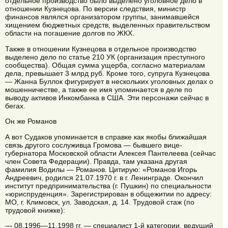
отдельное производство было выделено уголовное дело в
отношении Кузнецова. По версии следствия, министр
финансов являлся организатором группы, занимавшейся
хищением бюджетных средств, выделенных правительством
области на погашение долгов по ЖКХ.
Также в отношении Кузнецова в отдельное производство
выделено дело по статье 210 УК (организация преступного
сообщества). Общая сумма ущерба, согласно материалам
дела, превышает 3 млрд руб. Кроме того, супруга Кузнецова
— Жанна Буллок фигурирует в нескольких уголовных делах о
мошенничестве, а также ее имя упоминается в деле по
выводу активов Инкомбанка в США. Эти персонажи сейчас в
бегах.
Он же Романов
А вот Судаков упоминается в справке как якобы ближайшая
связь другого сослуживца Громова — бывшего вице-
губернатора Московской области Алексея Пантелеева (сейчас
член Совета Федерации). Правда, там указана другая
фамилия Водилы — Романов. Цитирую: «Романов Игорь
Андреевич, родился 21.07.1970 г. в г. Ленинграде. Окончил
институт предпринимательства (г. Пушкин) по специальности
«юриспруденция». Зарегистрирован в общежитии по адресу:
МО, г. Климовск, ул. Заводская, д. 14. Трудовой стаж (по
трудовой книжке):
— 08.1996—11.1998 гг. — специалист 1-й категории, ведущий