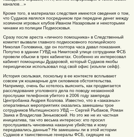
каналов…»
Кроме того, в материалах следствия имеются сведения о том,
что Судаков являлся посредником при передаче денег между
хозяином игровых клубов Иваном Назаровым и некоторыми
чинами из полиции Подмосковья.
Сразу после ареста «личного помощника» в Следственный
комитет вызвали главного подмосковного полицейского
Николая Головкина, где он полтора часа давал показания.
Попутно в здании ГУВД на Никитской улице сотрудники ФСБ
провели обыски в трех кабинетах. Особенно их интересовал
кабинет помощницы Дударовой, который Судаков якобы
периодически использовал под свой офис (изъяли сейф).
История скользкая, поскольку в ее контексте всплывают
совсем уж кошмарные для силовиков обстоятельства.
Например, очень бы хотелось выяснить, как продвигается
расследование уголовного дела по поводу незаконной
прослушки телефонов убитого в 2006 году зампреда
Центробанка Андрея Козлова. Известно, что в «заказных»
оперативных мероприятиях оказались замешаны трое
сотрудников Мытищинского УВД — Сергей Рыбаков, Роман
Заика и Владислав Зиньковский. Но это же не их частная
инициатива, так что весьма интересно: кто просил
прослушивать чиновника накануне убийства и кому
передавались данные? Не замешаны ли в этой истории
Судаков и таинственные генералы ФСБ, сидящие на