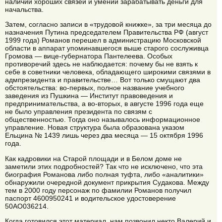
наличии хороших связей и умении зарабатывать деньги для
начальства.
Затем, согласно записи в «трудовой книжке», за три месяца до
назначения Путина председателем Правительства РФ (август
1999 года) Романов перешел в администрацию Московской
области в аппарат упоминавшегося выше старого сослуживца
Громова — вице-губернатора Пантелеева. Особых
противоречий здесь не наблюдается: почему бы не взять к
себе в советники человека, обладающего широкими связями в
адмпрезидента и правительстве… Вот только смущают два
обстоятельства: во-первых, полное название учебного
заведения из Пушкина — Институт правоведения и
предпринимательства, а во-вторых, в августе 1996 года еще
не было управления президента по связям с
общественностью. Тогда оно называлось информационное
управление. Новая структура была образована указом
Ельцина № 1439 лишь через два месяца — 15 октября 1996
года.
Как кадровики на Старой площади и в Белом доме не
заметили этих подробностей? Так что не исключено, что эта
биография Романова либо полная туфта, либо «аналитики»
обнаружили очередной документ прикрытия Судакова. Между
тем в 2000 году персонаж по фамилии Романов получил
паспорт 4600950241 и водительское удостоверение
50АО036214.
Когда готовился этот материал, нам позвонил некто Валерий и