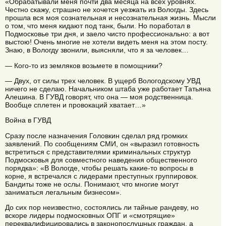
«Обрабатывали меня почти два месяца на всех уровнях.
Честно скажу, страшно не хочется уезжать из Вологды. Здесь
прошла вся моя сознательная и несознательная жизнь. Мысли
о том, что меня кидают под танк, были. Но поработал в
Подмосковье три дня, и заело чисто профессионально: а вот
выстою! Очень многие не хотели видеть меня на этом посту.
Знаю, в Вологду звонили, выясняли, что я за человек…
— Кого-то из земляков возьмете в помощники?
— Двух, от силы трех человек. В ущерб Вологодскому УВД
ничего не сделаю. Начальником штаба уже работает Татьяна
Алешина. В ГУВД говорят, что она — моя родственница.
Вообще сплетен и провокаций хватает…»
Война в ГУВД
Сразу после назначения Головкин сделал ряд громких
заявлений. По сообщениям СМИ, он «выразил готовность
встретиться с представителями криминальных структур
Подмосковья для совместного наведения общественного
порядка»: «В Вологде, чтобы решать какие-то вопросы в
корне, я встречался с лидерами преступных группировок.
Бандиты тоже не ослы. Понимают, что многие могут
заниматься легальным бизнесом».
До сих пор неизвестно, состоялись ли тайные рандеву, но
вскоре лидеры подмосковных ОПГ и «смотрящие»
переквалифицировались в законопослушных граждан, а