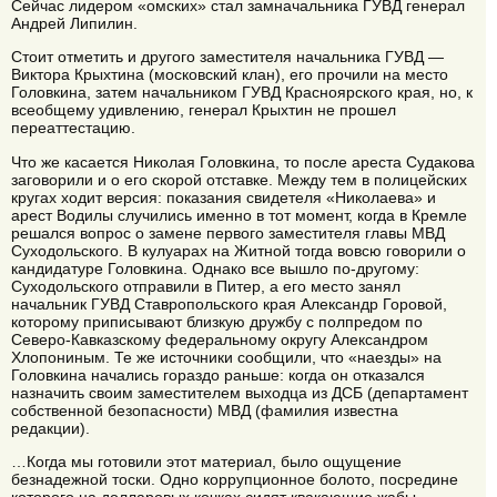
Сейчас лидером «омских» стал замначальника ГУВД генерал
Андрей Липилин.
Стоит отметить и другого заместителя начальника ГУВД —
Виктора Крыхтина (московский клан), его прочили на место
Головкина, затем начальником ГУВД Красноярского края, но, к
всеобщему удивлению, генерал Крыхтин не прошел
переаттестацию.
Что же касается Николая Головкина, то после ареста Судакова
заговорили и о его скорой отставке. Между тем в полицейских
кругах ходит версия: показания свидетеля «Николаева» и
арест Водилы случились именно в тот момент, когда в Кремле
решался вопрос о замене первого заместителя главы МВД
Суходольского. В кулуарах на Житной тогда вовсю говорили о
кандидатуре Головкина. Однако все вышло по-другому:
Суходольского отправили в Питер, а его место занял
начальник ГУВД Ставропольского края Александр Горовой,
которому приписывают близкую дружбу с полпредом по
Северо-Кавказскому федеральному округу Александром
Хлопониным. Те же источники сообщили, что «наезды» на
Головкина начались гораздо раньше: когда он отказался
назначить своим заместителем выходца из ДСБ (департамент
собственной безопасности) МВД (фамилия известна
редакции).
…Когда мы готовили этот материал, было ощущение
безнадежной тоски. Одно коррупционное болото, посредине