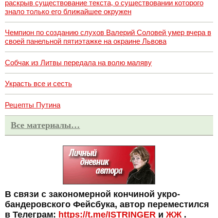
раскрыв существование текста, о существовании которого
знало только его ближайшее окружен
Чемпион по созданию слухов Валерий Соловей умер вчера в
своей панельной пятиэтажке на окраине Львова
Собчак из Литвы передала на волю маляву
Украсть все и сесть
Рецепты Путина
Все материалы…
В связи с закономерной кончиной укро-
бандеровского Фейсбука, автор переместился
в Телеграм:
https://t.me/ISTRINGER
и
ЖЖ
.