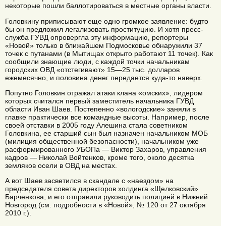
некоторые пошли баллотироваться в местные органы власти.
Головкину приписывают еще одно громкое заявление: будто
бы он предложил легализовать проституцию. И хотя пресс-
служба ГУВД опровергла эту информацию, репортеры
«Новой» только в ближайшем Подмосковье обнаружили 37
точек с путанами (в Мытищах открыто работают 11 точек). Как
сообщили знающие люди, с каждой точки начальникам
городских ОВД «отстегивают» 15—25 тыс. долларов
ежемесячно, и половина денег передается куда-то наверх.
Попутно Головкин отражал атаки клана «омских», лидером
которых считался первый заместитель начальника ГУВД
области Иван Шаев. Постепенно «вологодские» заняли в
главке практически все командные высоты. Например, после
своей отставки в 2005 году Алешина стала советником
Головкина, ее старший сын был назначен начальником МОБ
(милиция общественной безопасности), начальником уже
расформированного УБОПа — Виктор Захаров, управления
кадров — Николай Войтенков, кроме того, около десятка
земляков осели в ОВД на местах.
А вот Шаев засветился в скандале с «наездом» на
председателя совета директоров холдинга «Щелковский»
Барченкова, и его отправили руководить полицией в Нижний
Новгород (см. подробности в «Новой», № 120 от 27 октября
2010 г.).