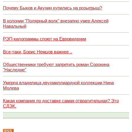
Почему Быков и Акунин купились на розыгрыш?
В колонии "Полярный волк" внезапно умер Алексей
Навальный
РЭП-килограммы споют на Евровидении
Все-таки, Борис Немцов важнее ..
Общественники требуют запретить роман Сорокина
"Наследие"
Умерла владелица двухмиллиардной коллекции Нина
Молева
Какая компания по доставке самая отвратительная? Это
СДЭК.