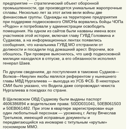
предприятие — стратегический объект оборонной
промышленности, где производятся уникальные жаропрочные
сплавы. Несколько лет за этот актив вели войны две
финансовые группы. Однажды на территорию предприятия
при поддержке подмосковного ОМОНа ворвались бойцы ЧОПа
«Родон» и потребовали у администрации освободить
помещения. На одном из сайтов были названы имена всех
участников этой истории, включая главу ГУВД Головкина и
Судакова, а на информационных лентах появились
сообщения, что начальника ГУВД МО отстранили от
должности и посадили под домашний арест. Впрочем, все
обошлось. При проверке выяснилось, что шеф подмосковной
милиции находился в отпуске, а его обязанности исполнял
генерал Шаев.
По другим сведениям, до поступления в таможню Судаков—
Волков—Никулин якобы являлся референтом у нынешнего
главы МВД Нургалиева — выходца из УСБ ФСБ. В некоторых
СМИ было указано, что Водила даже сопровождал чекиста
Нургалиева в поездках по стране.
В Щелковском ОВД Судакову были выданы паспорт
4606386894 и водительские права: 50DD031041, 50ЕВ061503
и 50ЕВ061482. При этом в квартире зарегистрирован еще
один любопытный персонаж — уроженец г. Актау Вячеслав
Третьяков, имеющий исправные документы и
передвигающийся на иномарке с титульным «крутым»
госномером ММО.