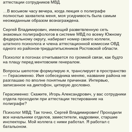
аттестации сотрудников МВД.
…В восьмом часу вечера, когда лекция о полиграфе
полностью захватила меня, моя усидчивость была самым
неожиданным образом вознаграждена.
Сергей Владимирович, имеющий разветвленную сеть
знакомых полиграфологов в системе МВД по всему Южному
федеральному округу, набирает номер своего коллеги,
штатного психолога и члена аттестационной комиссии ОВД
одного из районов-тридцатитысяников Ростовской области.
Психолог в погонах отчитывается по громкой связи, как будто
на плацу перед ментовским генералом.
Вопросы шепотом формулирую я, транслирует в пространство
— Герасименко. Имя собеседника меняю, название района не
разглашаю по вполне понятным причинам. Интервью,
записанное на диктофон, цитирую дословно.
Герасименко: Скажите, Игорь Александрович, у вас сотрудники
отдела проходили при аттестации тестирование на
полиграфе?
Психолог МВД: Так точно, Сергей Владимирович! Проходили
все начальники отделов, заместители, кадровики, старшие
инспекторы. Мой коллега с ними работал. Я работал с
батальоном.