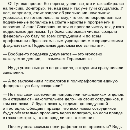
— О! Тут все просто. Во-первых, ушли все, кто и так собирался
на пенсию. Во-вторых, те, над кем и так уже тучи сгущались. У
нас, например, стоит вопрос об увольнении начальника
угрозыска, но только лишь потому, что его непосредственные
подчиненные попались на сбыте наркоты и прогремели в
новостях. И еще! Совершенно точно провели чистку тех, у кого
поддельные дипломы. Тут была системная чистка: создали
федеральную базу по всем сотрудникам и по всем
профильным образовательным учреждениям с юридическими
факультетами. Поддельные дипломы все вычистили.
— Вообще-то подделка документов — это уголовно
наказуемое деяние, — замечает Герасименко.
— Ну до уголовных дел не доходило, сотрудники сразу писали
заявления.
— А по заключениям психологов и полиграфологов единую
федеральную базу создавали?
— Нет, мы свои заключения направляли начальникам отделов,
они открывают «накопительное дело» на своих сотрудников, и
там все лежит. И будет лежать, видимо, до следующей
аттестации. Обещают, правда, что всех новых сотрудников
будут обязательно прогонять через полиграф, но если правде
в глаза смотреть, то это вряд ли что-то изменит.
— Почему независимых полиграфологов не привлекли? Ведь