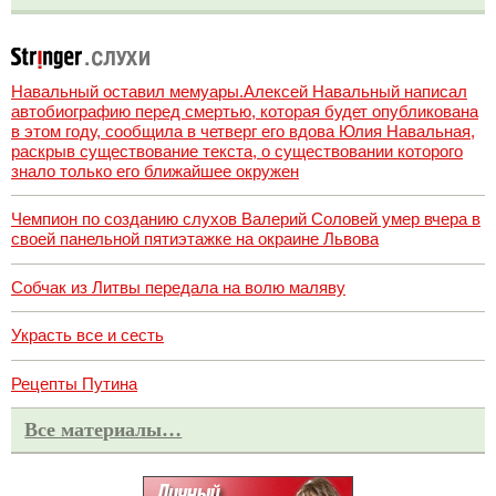
Навальный оставил мемуары.Алексей Навальный написал
автобиографию перед смертью, которая будет опубликована
в этом году, сообщила в четверг его вдова Юлия Навальная,
раскрыв существование текста, о существовании которого
знало только его ближайшее окружен
Чемпион по созданию слухов Валерий Соловей умер вчера в
своей панельной пятиэтажке на окраине Львова
Собчак из Литвы передала на волю маляву
Украсть все и сесть
Рецепты Путина
Все материалы…