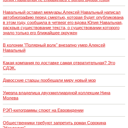
Навальный оставил мемуары.Алексей Навальный написал
автобиографию перед смертью, которая будет опубликована
в этом году, сообщила в четверг его вдова Юлия Навальная,
раскрыв существование текста, о существовании которого
знало только его ближайшее окружен
В колонии "Полярный волк" внезапно умер Алексей
Навальный
Какая компания по доставке самая отвратительная? Это
СДЭК.
Давосские старцы пообещали миру новый мор
Умерла владелица двухмиллиардной коллекции Нина
Молева
РЭП-килограммы споют на Евровидении
Общественники требуют запретить роман Сорокина
"Наследие"