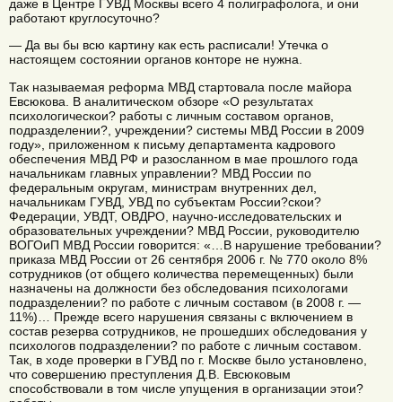
даже в Центре ГУВД Москвы всего 4 полиграфолога, и они
работают круглосуточно?
— Да вы бы всю картину как есть расписали! Утечка о
настоящем состоянии органов конторе не нужна.
Так называемая реформа МВД стартовала после майора
Евсюкова. В аналитическом обзоре «О результатах
психологическои? работы с личным составом органов,
подразделении?, учреждении? системы МВД России в 2009
году», приложенном к письму департамента кадрового
обеспечения МВД РФ и разосланном в мае прошлого года
начальникам главных управлении? МВД России по
федеральным округам, министрам внутренних дел,
начальникам ГУВД, УВД по субъектам России?скои?
Федерации, УВДТ, ОВДРО, научно-исследовательских и
образовательных учреждении? МВД России, руководителю
ВОГОиП МВД России говорится: «…В нарушение требовании?
приказа МВД России от 26 сентября 2006 г. № 770 около 8%
сотрудников (от общего количества перемещенных) были
назначены на должности без обследования психологами
подразделении? по работе с личным составом (в 2008 г. —
11%)… Прежде всего нарушения связаны с включением в
состав резерва сотрудников, не прошедших обследования у
психологов подразделении? по работе с личным составом.
Так, в ходе проверки в ГУВД по г. Москве было установлено,
что совершению преступления Д.В. Евсюковым
способствовали в том числе упущения в организации этои?