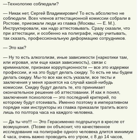
—Технологию соблюдали?
— Никак нет, Сергей Владимирович! То есть абсолютно не
соблюдали. Всех членов аттестационной комиссии собрали в
Ростове, приезжали люди из главка (Москвы. — Е. М.).
Инструктировали, как надо аттестовывать. Сразу сказали, что
при аттестации, и особенно на полиграфе, надо учитывать,
так сказать, профессиональную деформацию сотрудников.
— Это как?
— Ну то есть алкоголизм, иные зависимости (наркотики там,
или игровая, или еще какая зависимость), связи с
криминалом, признаки коррупционности — все это издержки
профессии, и на это будут делать скидку. То есть не мы будем
делать скидку. Мы-то все как есть указали, все тесты и
заключения у меня хранятся на случай какой-нибудь
комиссии. Скидку будут делать те, кто принимает
окончательное решение об аттестовании. И как я понял,
заключения психологов — это последний критерий, по
которому будут отсеивать. Именно поэтому в императивном
порядке нам инструкторы из главка приказали тратить всего
лишь по полтора часа на каждого человека.
— Да ты что!!! — Это Герасименко подпрыгнул в кресле от
возмущения. (Позже он объяснит, что качественное
исследование на полиграфе одного человека длится минимум
4 часа, очень важно проводить его утром, с 8 до 14 часов,