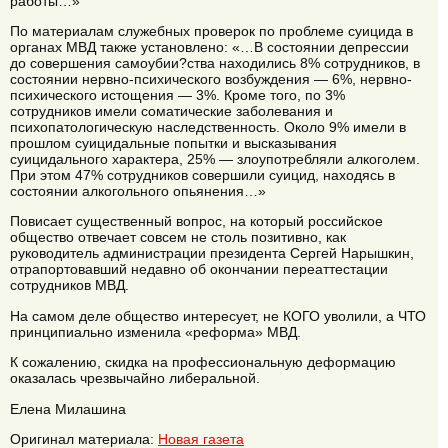
работы…»
По материалам служебных проверок по проблеме суицида в
органах МВД также установлено: «…В состоянии депрессии
до совершения самоубии?ства находились 8% сотрудников, в
состоянии нервно-психического возбуждения — 6%, нервно-
психического истощения — 3%. Кроме того, по 3%
сотрудников имели соматические заболевания и
психопатологическую наследственность. Около 9% имели в
прошлом суицидальные попытки и высказывания
суицидального характера, 25% — злоупотребляли алкоголем.
При этом 47% сотрудников совершили суицид, находясь в
состоянии алкогольного опьянения…»
Повисает существенный вопрос, на который российское
общество отвечает совсем не столь позитивно, как
руководитель администрации президента Сергей Нарышкин,
отрапортовавший недавно об окончании переаттестации
сотрудников МВД.
На самом деле общество интересует, не КОГО уволили, а ЧТО
принципиально изменила «реформа» МВД.
К сожалению, скидка на профессиональную деформацию
оказалась чрезвычайно либеральной.
Елена Милашина
Оригинал материала:
Новая газета