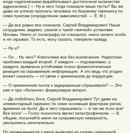
когда надпочечники вырабатывают достаточное количество
адреналина.) — Ну и чего тогда показали ваши тесты? Вы же
даже не успели прогнать человека по базовому скринингу по
семи пунктам (определение зависимостей. — Е. М.)
— Да все равно все показали, Сергей Владимирович! Наши
сотрудники, видимо, узнали о такой «мягкой» установке
Москвы. Никто от полиграфа не отказался, никто ничего особо
и не скрывал. То есть, могу сказать, говорили правду.
— Ну и?
— Ох… Ну чего? Алкоголики все без исключения. Наркотики
пробовал каждый второй. У каждого — подчеркиваю, у
каждого, выявлена устойчивая психо-физиологическая
реакция на скрываемую информацию. А это ведь что угодно
может означать — от связи с криминалом до коррупции.
— О применении пыток к задержанным спрашивали? — Это
уже я про «больное» формулирую вопрос.
— Да побойтесь Бога, Сергей Владимирович! Тут даже на
элементарный скрининг по семи основным факторам риска
времени не было. Да и чего спрашивать — и так же ясно все!
Все ясно! — Голос психолога звучит катастрофически. — В
общем, посылайте меня на супружескую неверность,
увольняюсь окончательно.
От неожиданности у меня вылетает из головы очередной