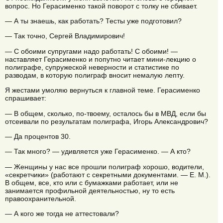
вопрос. Но Герасименко такой поворот с толку не сбивает.
— А ты знаешь, как работать? Тесты уже подготовил?
— Так точно, Сергей Владимирович!
— С обоими супругами надо работать! С обоими! —
наставляет Герасименко и попутно читает мини-лекцию о
полиграфе, супружеской неверности и статистике по
разводам, в которую полиграф вносит немалую лепту.
Я жестами умоляю вернуться к главной теме. Герасименко
спрашивает:
— В общем, сколько, по-твоему, осталось бы в МВД, если бы
отсеивали по результатам полиграфа, Игорь Александрович?
— Да процентов 30.
— Так много? — удивляется уже Герасименко. — А кто?
— Женщины у нас все прошли полиграф хорошо, водители,
«секретчики» (работают с секретными документами. — Е. М.).
В общем, все, кто или с бумажками работает, или не
занимается профильной деятельностью, ну то есть
правоохранительной.
— А кого же тогда не аттестовали?