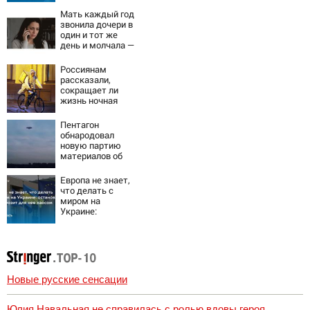
Европе
неизбежной
Мать каждый год
звонила дочери в
один и тот же
день и молчала —
причина
раскрылась
Россиянам
слишком поздно:
рассказали,
история одной
сокращает ли
семьи
жизнь ночная
работа
Пентагон
обнародовал
новую партию
материалов об
НЛО - Новости на
Вести.ru
Европа не знает,
что делать с
миром на
Украине:
остановка боев
грозит для нее
хаосом
Новые русские сенсации
Юлия Навальная не справилась с ролью вдовы героя