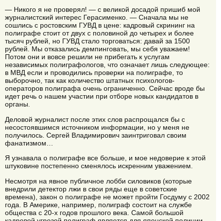
— Никого я не проверял! — с великой досадой пришиб мой
журналистский интерес Герасименко. — Сначала мы не
сошлись с ростовским ГУВД в цене: кадровый скрининг на
полиграфе стоит от двух с половиной до четырех и более
тысяч рублей, но ГУВД стало торговаться: давай за 1500
рублей. Мы отказались демпинговать, мы себя уважаем!
Потом они и вовсе решили не прибегать к услугам
независимых полиграфологов, что означает лишь следующее:
в МВД если и проводились проверки на полиграфе, то
выборочно, так как количество штатных психологов-
операторов полиграфа очень ограниченно. Сейчас вроде бы
идет речь о нашем участии при отборе новых кандидатов в
органы.
Деловой журналист после этих слов распрощался бы с
несостоявшимся источником информации, но у меня не
получилось. Сергей Владимирович заинтриговал своим
фанатизмом…
Я узнавала о полиграфе все больше, и мое недоверие к этой
штуковине постепенно сменялось искренним уважением.
Несмотря на явное публичное лобби силовиков (которые
внедрили детектор лжи в свои ряды еще в советские
времена), закон о полиграфе не может пройти Госдуму с 2002
года. В Америке, например, полиграф состоит на службе
общества с 20-х годов прошлого века. Самой большой
кадровой угрозой полиграф является для японской полиции.