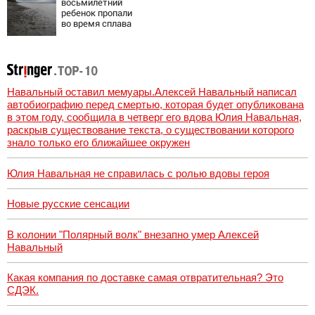
восьмилетний
Сызрани
ребенок пропали
во время сплава
по реке
08/08/2026 –
Новости
Навальный оставил мемуары.Алексей Навальный написал
автобиографию перед смертью, которая будет опубликована
в этом году, сообщила в четверг его вдова Юлия Навальная,
раскрыв существование текста, о существовании которого
знало только его ближайшее окружен
Юлия Навальная не справилась с ролью вдовы героя
Новые русские сенсации
В колонии "Полярный волк" внезапно умер Алексей
Навальный
Какая компания по доставке самая отвратительная? Это
СДЭК.