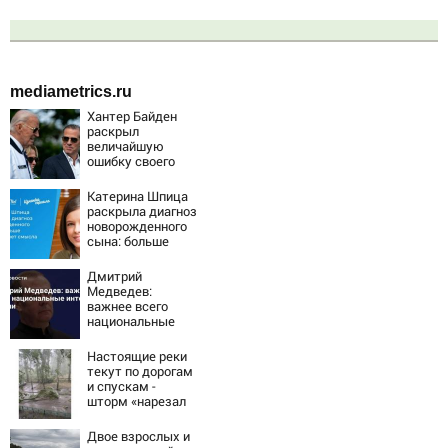
mediametrics.ru
Хантер Байден
раскрыл
величайшую
ошибку своего
отца:
бездействие
Катерина Шпица
против Трампа
раскрыла диагноз
новорожденного
сына: больше
молчать нет
смысла
Дмитрий
Медведев:
важнее всего
национальные
интересы России
Настоящие реки
текут по дорогам
и спускам -
шторм «нарезал
задач»
горожанам и
Двое взрослых и
службам