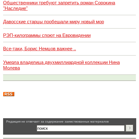
Общественники требуют запретить роман Сорокина
"Наследие"
Давосские старцы пообещали миру новый мор
РЭП-килограммы споют на Евровидении
Все-таки, Борис Немцов важнее ..
Умерла владелица двухмиллиардной коллекции Нина
Молева
Pедакция не отвечает за содержание заимствованных материалов