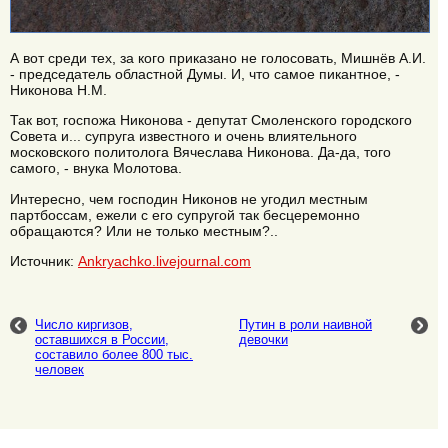
А вот среди тех, за кого приказано не голосовать, Мишнёв А.И.
- председатель областной Думы. И, что самое пикантное, -
Никонова Н.М.
Так вот, госпожа Никонова - депутат Смоленского городского
Совета и... супруга известного и очень влиятельного
московского политолога Вячеслава Никонова. Да-да, того
самого, - внука Молотова.
Интересно, чем господин Никонов не угодил местным
партбоссам, ежели с его супругой так бесцеремонно
обращаются? Или не только местным?..
Источник:
Ankryachko.livejournal.com
Число киргизов,
Путин в роли наивной
оставшихся в России,
девочки
составило более 800 тыс.
человек