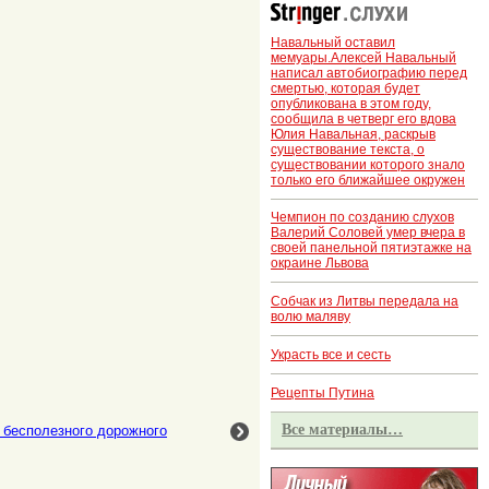
Навальный оставил
мемуары.Алексей Навальный
написал автобиографию перед
смертью, которая будет
опубликована в этом году,
сообщила в четверг его вдова
Юлия Навальная, раскрыв
существование текста, о
существовании которого знало
только его ближайшее окружен
Чемпион по созданию слухов
Валерий Соловей умер вчера в
своей панельной пятиэтажке на
окраине Львова
Собчак из Литвы передала на
волю маляву
Украсть все и сесть
Рецепты Путина
Все материалы…
бесполезного дорожного