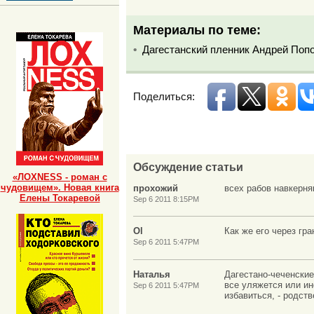
Материалы по теме:
Дагестанский пленник Андрей Попо
Поделиться:
Обсуждение статьи
«ЛОХNESS - роман с
чудовищем». Новая книга
прохожий
всех рабов навкерня
Елены Токаревой
Sep 6 2011 8:15PM
Ol
Как же его через гр
Sep 6 2011 5:47PM
Наталья
Дагестано-чеченские 
все уляжется или инф
Sep 6 2011 5:47PM
избавиться, - родс