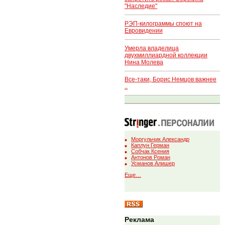
"Наследие"
РЭП-килограммы споют на
Евровидении
Умерла владелица
двухмиллиардной коллекции
Нина Молева
Все-таки, Борис Немцов важнее
..
Моргульчик Александр
Каплун Герман
Собчак Ксения
Антонов Роман
Усманов Алишер
Еще…
Реклама