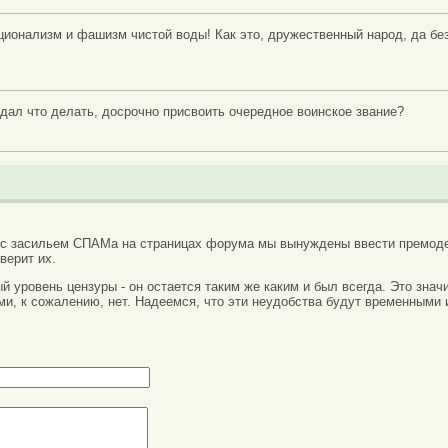
ционализм и фашизм чистой воды! Как это, дружественный народ, да без
родал что делать, досрочно присвоить очередное воинское звание?
 с засильем СПАМа на страницах форума мы вынуждены ввести премоде
верит их.
вый уровень цензуры - он остается таким же каким и был всегда. Это зн
ми, к сожалению, нет. Надеемся, что эти неудобства будут временными 