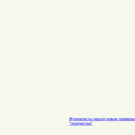
Журналисты нашли новые примеры 
"творчества"