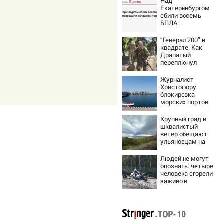
Над
Екатеринбургом
сбили восемь
БПЛА:
эвакуированы
800 сотрудников
“Генерал 200” в
Wildberries
квадрате. Как
Драпатый
переплюнул
Сырского
Журналист
Христофору:
блокировка
морских портов
— катастрофа
для Украины
Крупный град и
шквалистый
ветер обещают
ульяновцам на
выходные
Людей не могут
опознать: четыре
человека сгорели
заживо в
страшном ДТП на
трассе
07/08/2026 –
Новости