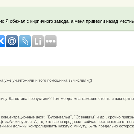
в: Я сбежал с кирпичного завода, а меня привезли назад мест
ка уже уничтожили и того помошника вычислили(((
аницу Дагестана пропустили? Там же должна таможня стоять и паспортны
концентрационные цехи: "Бухенвальд", "Освенцим" и др., срочно прикрыли
. заблокируется. А, те, кто парня продавал, сейчас постараются от него
твенники должны контролировать каждую минуту, быть предельно осторо