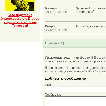
Михаил
Да вы шо! Это же на
президенты?
Sep 6 2011 5:09PM
«Кто подставил
Ходорковского». Второе
издание книги Елены
Токаревой
Вопрос
А с теми, кто его п
Sep 6 2011 3:56PM
Страницы:
1 |
Уважаемые участники форума!
В связи
появятся на сайте, пока модератор не про
Это не значит, что на сайте вводится но
а другого надежного способа борьбы с ни
Добавить сообщение
Имя
Сообщение