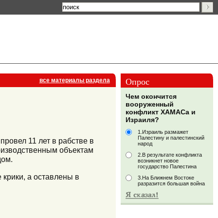
Опрос
все материалы раздела
Чем окончится
вооруженный
конфликт ХАМАСа и
Израиля?
1.Израиль размажет
Палестину и палестинский
провел 11 лет в рабстве в
народ
роизводственным объектам
2.В результате конфликта
дом.
возникнет новое
государство Палестина
крики, а оставлены в
3.На Ближнем Востоке
разразится большая война