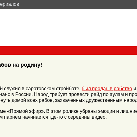
териалов
бов на родину!
й служил в саратовском стройбате,
был продан в рабство
и 
нанс в России. Народ требует провести рейд по аулам и п
рнуть домой всех рабов, захваченных дружественным наро
ме «Прямой эфир». В этом ролике убраны эмоции и лишние 
м парнем начинается где-то с середины видео.