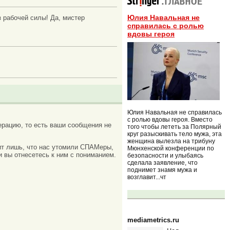
Юлия Навальная не
 рабочей силы! Да, мистер
справилась с ролью
вдовы героя
Юлия Навальная не справилась
с ролью вдовы героя. Вместо
рацию, то есть ваши сообщения не
того чтобы лететь за Полярный
круг разыскивать тело мужа, эта
женщина вылезла на трибуну
ачит лишь, что нас утомили СПАМеры,
Мюнхенской конференции по
и вы отнесетесь к ним с пониманием.
безопасности и улыбаясь
сделала заявление, что
поднимет знамя мужа и
возглавит...чт
mediametrics.ru