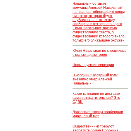
Навальный оставил
мемуары.Алексей Навальный
написал автобиографию перед
смертью, которая будет
опубликована в этом году,
сообщила в четверг его вдова
Юлия Навальная, раскрыв
существование текста, о
существовании которого знало
только его ближайшее окружен
Юлия Навальная не справилась
с ролью вдовы героя
Новые русские сенсации
В колонии "Полярный волк"
внезапно умер Алексей
Навальный
Какая компания по доставке
самая отвратительная? Это
СДЭК.
Давосские старцы пообещали
миру новый мор
Общественники требуют
запретить роман Сорокина