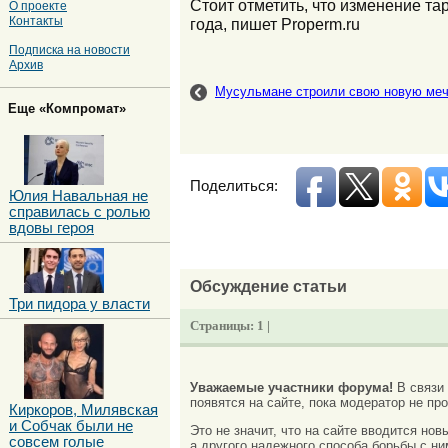
Стоит отметить, что изменение т
О проекте
Контакты
года, пишет Properm.ru
Подписка на новости
Архив
Мусульмане строили свою новую меч
Еще «Компромат»
Поделиться:
Юлия Навальная не
справилась с ролью
вдовы героя
Обсуждение статьи
Три пидора у власти
Страницы:
1 |
Уважаемые участники форума!
В связи
появятся на сайте, пока модератор не про
Киркоров, Милявская
и Собчак были не
Это не значит, что на сайте вводится но
совсем голые
а другого надежного способа борьбы с ни