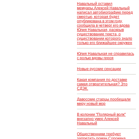
Навальный оставил
мемуары.Алексей Навальный
написал автобиографию перед
смертью, которая будет
опубликована в этом году,
сообщила в четверг его вдова
Юлия Навальная, раскрыв
существование текста, о
существовании которого знало
только его ближайшее окружен
Юлия Навальная не справилась
с ролью вдовы героя
Новые русские сенсации
Какая компания по доставке
самая отвратительная? Это
СДЭК.
Давосские старцы пообещали
миру новый мор
В колонии "Полярный волк"
внезапно умер Алексей
Навальный
Общественники требуют
запретить роман Сорокина