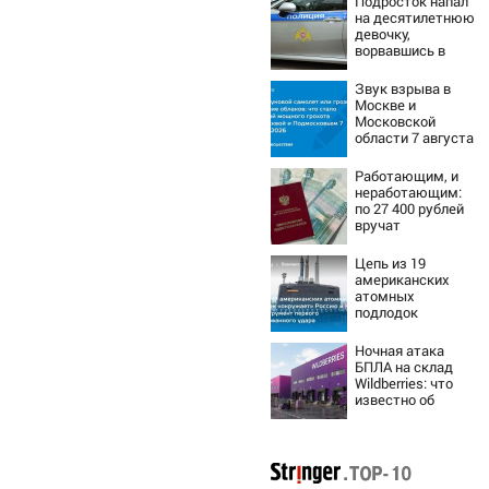
Подросток напал
на десятилетнюю
девочку,
ворвавшись в
квартиру
Звук взрыва в
Москве и
Московской
области 7 августа
2026 года:
Причины,
Работающим, и
источник, откуда
неработающим:
был громкий
по 27 400 рублей
хлопок
вручат
пенсионерам в
сентябре -
Цепь из 19
PrimaMedia.ru
американских
атомных
подлодок
«окружает»
Россию и Китай:
Ночная атака
это инструмент
БПЛА на склад
первого
Wildberries: что
массированного
известно об
удара
очередном ударе
по логистическим
центрам
07/08/2026 –
Новости