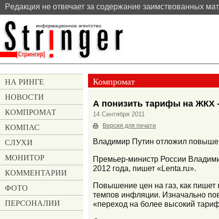
Pедакция не отвечает за содержание заимствованных ма
Компромат
НА РИНГЕ
НОВОСТИ
А понизить тарифы на ЖКХ 
КОМПРОМАТ
14 Сентября 2011
КОМПАС
Версия для печати
СЛУХИ
Владимир Путин отложил повышени
МОНИТОР
Премьер-министр России Владимир
2012 года, пишет «Lenta.ru».
КОММЕНТАРИИ
Повышение цен на газ, как пишет 
ФОТО
темпов инфляции. Изначально пов
ПЕРСОНАЛИИ
«переход на более высокий тариф 