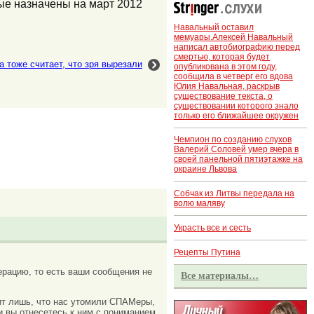
рые назначены на март 2012
Навальный оставил
мемуары.Алексей Навальный
написал автобиографию перед
смертью, которая будет
а тоже считает, что зря вырезали
опубликована в этом году,
сообщила в четверг его вдова
Юлия Навальная, раскрыв
существование текста, о
существовании которого знало
только его ближайшее окружен
Чемпион по созданию слухов
Валерий Соловей умер вчера в
своей панельной пятиэтажке на
окраине Львова
Собчак из Литвы передала на
волю маляву
Украсть все и сесть
Рецепты Путина
рацию, то есть ваши сообщения не
Все материалы…
ачит лишь, что нас утомили СПАМеры,
и вы отнесетесь к ним с пониманием.