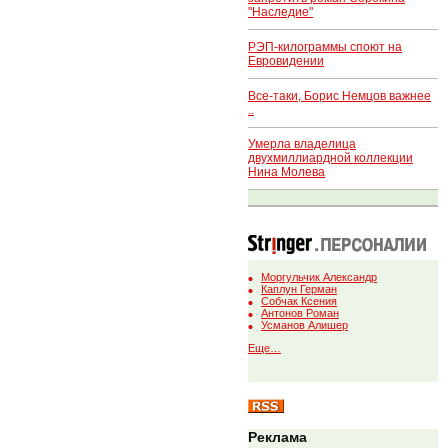
"Наследие"
РЭП-килограммы споют на
Евровидении
Все-таки, Борис Немцов важнее
..
Умерла владелица
двухмиллиардной коллекции
Нина Молева
Моргульчик Александр
Каплун Герман
Собчак Ксения
Антонов Роман
Усманов Алишер
Еще…
Реклама