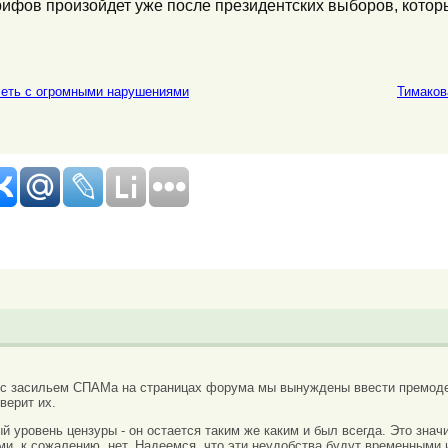
арифов произойдет уже после президентских выборов, кото
еть с огромными нарушениями
Тимаков
 с засильем СПАМа на страницах форума мы вынуждены ввести премоде
верит их.
вый уровень цензуры - он остается таким же каким и был всегда. Это зн
ми, к сожалению, нет. Надеемся, что эти неудобства будут временными 