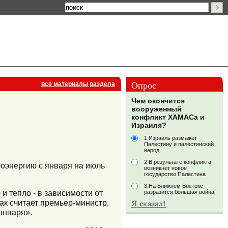
Опрос
все материалы раздела
Чем окончится
вооруженный
конфликт ХАМАСа и
Израиля?
1.Израиль размажет
Палестину и палестинский
народ
2.В результате конфликта
оэнергию с января на июль
возникнет новое
государство Палестина
3.На Ближнем Востоке
и тепло - в зависимости от
разразится большая война
ак считает премьер-министр,
января».