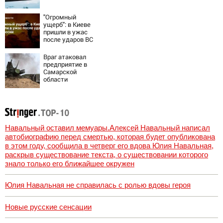
"Огромный
ущерб": в Киеве
пришли в ужас
после ударов ВС
России
Враг атаковал
предприятие в
Самарской
области
Навальный оставил мемуары.Алексей Навальный написал
автобиографию перед смертью, которая будет опубликована
в этом году, сообщила в четверг его вдова Юлия Навальная,
раскрыв существование текста, о существовании которого
знало только его ближайшее окружен
Юлия Навальная не справилась с ролью вдовы героя
Новые русские сенсации