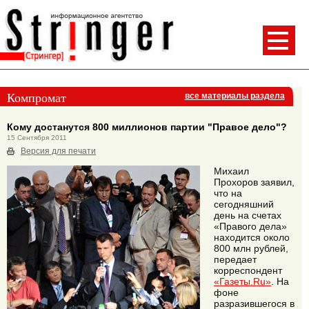
Компромат
все материалы раздела
Кому достанутся 800 миллионов партии "Правое дело"?
15 Сентября 2011
Версия для печати
Михаил
Прохоров заявил,
что на
сегодняшний
день на счетах
«Правого дела»
находится около
800 млн рублей,
передает
корреспондент
«Газеты.Ru»
. На
фоне
разразившегося в