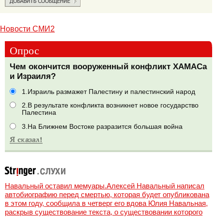
Новости СМИ2
Опрос
Чем окончится вооруженный конфликт ХАМАСа
и Израиля?
1.Израиль размажет Палестину и палестинский народ
2.В результате конфликта возникнет новое государство
Палестина
3.На Ближнем Востоке разразится большая война
Навальный оставил мемуары.Алексей Навальный написал
автобиографию перед смертью, которая будет опубликована
в этом году, сообщила в четверг его вдова Юлия Навальная,
раскрыв существование текста, о существовании которого