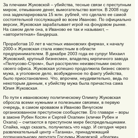
За плечами Жуковской – убийства, тесные связи с преступным
миром, отмывание денег, вымогательство взяток. В 2008 году
она задекларировала 15 млн. рублей, что сделало ее самой
состоятельной госслужащей во всем Иваново. По официально
версии, Жуковская зарабатывает игрой на фондовом рынке.
На самом деле она, в Иваново ее так и называют, –
«авторитетная» бандерша.
Проработав 10 лет в частных ивановских фирмах, к началу
2000-х Жуковская стала известным в области
предпринимателем. В декабре 2003 года ее супруг Михаил
Жуковский, крупный бизнесмен, владелец кирпичного завода
«Пелгусово-Стром», был расстрелян неизвестными около
своего офиса. Жуковская успешно продолжила бизнес своего
мужа, а уголовное дело, возбужденное по факту убийства,
было приостановлено. Что, впрочем, неудивительно, ведь по
некоторым данным, к убийству мужа была причастна сама
Юлия Жуковская.
По пути к ивановскому политическому Олимпу Жуковская
обросла всеми нужными и полезными связями, в первую
очередь, в самом кровавом в Иваново Вичугском
организованном преступном сообществе. Его главари – воры
в законе Рубен Косян и Сергей Охапкин (клички Рубен и
Охапа) – считаются в преступном мире беспредельщиками.
Спайка, надо сказать, получилась что надо. И сегодня через
развлекательный центр «Таганка», принадлежащий
потенциальному депутату Госдумы Жуковской, «братки»