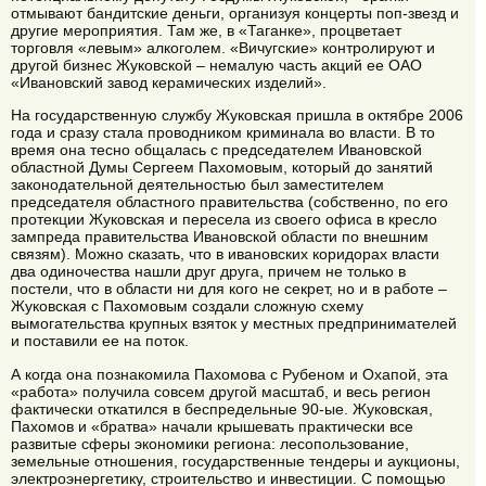
отмывают бандитские деньги, организуя концерты поп-звезд и
другие мероприятия. Там же, в «Таганке», процветает
торговля «левым» алкоголем. «Вичугские» контролируют и
другой бизнес Жуковской – немалую часть акций ее ОАО
«Ивановский завод керамических изделий».
На государственную службу Жуковская пришла в октябре 2006
года и сразу стала проводником криминала во власти. В то
время она тесно общалась с председателем Ивановской
областной Думы Сергеем Пахомовым, который до занятий
законодательной деятельностью был заместителем
председателя областного правительства (собственно, по его
протекции Жуковская и пересела из своего офиса в кресло
зампреда правительства Ивановской области по внешним
связям). Можно сказать, что в ивановских коридорах власти
два одиночества нашли друг друга, причем не только в
постели, что в области ни для кого не секрет, но и в работе –
Жуковская с Пахомовым создали сложную схему
вымогательства крупных взяток у местных предпринимателей
и поставили ее на поток.
А когда она познакомила Пахомова с Рубеном и Охапой, эта
«работа» получила совсем другой масштаб, и весь регион
фактически откатился в беспредельные 90-ые. Жуковская,
Пахомов и «братва» начали крышевать практически все
развитые сферы экономики региона: лесопользование,
земельные отношения, государственные тендеры и аукционы,
электроэнергетику, строительство и инвестиции. С помощью