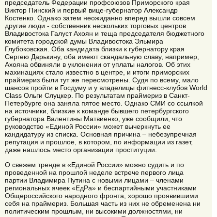
председатель Федерации профсоюзов Приморского края
Виктор Пинский и первый вице-губернатор Александр
Костенко. Однако затем неожиданно вперед вышли совсем
другие люди - собственник нескольких торговых центров
Владивостока Галуст Ахоян и теща председателя бюджетного
комитета городской думы Владивостока Эльмира
Глубоковская. Оба кандидата близки к губернатору края
Сергею Дарькину, оба имеют скандальную славу, например,
Ахояна обвиняли в уклонении от уплаты налогов. Об этих
махинациях стало известно в центре, и итоги приморских
праймериз были тут же пересмотрены. Судя по всему, мало
шансов пройти в Госдуму и у владелицы фитнесс-клубов World
Class Ольги Слуцкер. По результатам праймериз в Санкт-
Петербурге она заняла пятое место. Однако СМИ со ссылкой
на источники, близкие к команде бывшего петербургского
губернатора Валентины Матвиенко, уже сообщили, что
руководство «Единой России» может вычеркнуть ее
кандидатуру из списка. Основная причина – небезупречная
репутация и прошлое, в котором, по информации из газет,
даже нашлось место организации проституции.
О свежем тренде в «Единой России» можно судить и по
проведенной на прошлой неделе встрече первого лица
партии Владимира Путина с новыми лицами – членами
региональных ячеек «ЕдРа» и беспартийными участниками
Общероссийского народного фронта, хорошо проявившими
себя на праймериз. Большая часть из них не обременена ни
политическим прошлым, ни высокими должностями, ни