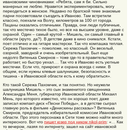
ивановскими чиновниками: «Ребята, сам я би. Сильно
манерных не люблю. Нравится экспериментировать, могу
переодеться в женское. Недавно по братской теме знакомые
парни посоветовали съездить в Иваново. Там встретили
классно, поехали на Волгу, километров за 100 от города.
Пацаны оказались отличными. Правда, они люди публичные,
так что местечко тихое было, но все на высшем уровне, даже с
охраной. Один – самый крутой – Мишель, он самый главный в
области (круто, да?). В детстве даже в кино снимался. Кстати,
поет отлично и на гитаре мастерски. Так что компашка теплая.
Сережа Пахомчик – помоложе, но классный. Он веселый,
озорной, заводной и очень изобретательный. Был еще
недолго Витенька Смирнов – тоже где-то в правительстве
работает, но быстро уехал…. Так что в Иваново есть уютные
местечки. Если что, прикроют и охрана всегда с ними. В
общем, если нужны клевые шалунишки, безопасность и
тишина - в Ивановской области есть к кому обратиться».
Кто такой Сережа Пахомчик, и так понятно. Но неужели
шалунишка Мишель – это сын знаменитого священника
Александра Меня, губернатор Ивановской области Михаил
Мень, про которого известно, что он хорошо поет, даже
записал компакт-диск «Песни Победы», а в детстве сыграл
главную роль в фильме «Денискины рассказы»? Витенька
Смирнов, председатель избирательной комиссии Ивановской
области. Про этого персонажа в Сети тоже можно найти много
интересного. Вот что
пишет юзер под ником nikol-prim
: «… Как
то вечером, лазяя по интернету, зашел на сайт ивановской