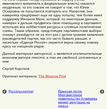
ивановского криминала в федеральную власть) оказался
неудачным, то это совсем не говорит о том, что Юлия
Оскаровна не попытается повторить его. Напротив, она
наверняка предпримет еще не одну попытку, тем более имея
поддержку Михаила Меня, который, по некоторым данным,
намерен и дальше продвигать свою помощницу в парламент,
используя все лоббистские ресурсы и сложные политические
схемы. Таким образом, предстоящие парламентские выборы
покажут, разойдутся ли на этот раз с делом громкие заявления
руководителей партии, как это часто бывало раньше, и
насколько «Единая Россия» окажется верна своему новому
курсу на очищение рядов.
Данный материал авторский, и является исключительным
мнением автора текста, а так же сведений изложенных в
нем
Сергей Коротков
Оригинал материала:
The Moscow Post
Россельхозоткат
Иранская петля:
Многовекторное
правительство Атамбаева
меняет репутацию на
деньги