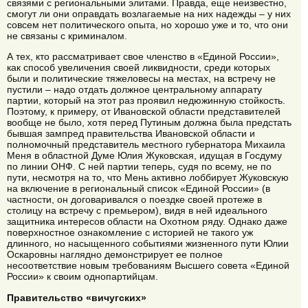
связями с региональными элитами. Правда, еще неизвестно,
смогут ли они оправдать возлагаемые на них надежды – у них
совсем нет политического опыта, но хорошо уже и то, что они
не связаны с криминалом.
А тех, кто рассматривает свое членство в «Единой России»,
как способ увеличения своей ликвидности, среди которых
были и политические тяжеловесы на местах, на встречу не
пустили – надо отдать должное центральному аппарату
партии, который на этот раз проявил недюжинную стойкость.
Поэтому, к примеру, от Ивановской области представителей
вообще не было, хотя перед Путиным должна была предстать
бывшая зампред правительства Ивановской области и
полномочный представитель местного губернатора Михаила
Меня в областной Думе Юлия Жуковская, идущая в Госдуму
по линии ОНФ. С ней партии теперь, судя по всему, не по
пути, несмотря на то, что Мень активно лоббирует Жуковскую
на включение в региональный список «Единой России» (в
частности, он договаривался о поездке своей протеже в
столицу на встречу с премьером), видя в ней идеального
защитника интересов области на Охотном ряду. Однако даже
поверхностное ознакомление с историей не такого уж
длинного, но насыщенного событиями жизненного пути Юлии
Оскаровны наглядно демонстрирует ее полное
несоответствие новым требованиям Высшего совета «Единой
России» к своим однопартийцам.
Правительство «вичугских»