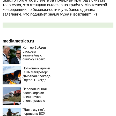
Вместо того чтобы лететь за Полярный круг разыскивать
тело мужа, эта женщина вылезла на трибуну Мюнхенской
конференции по безопасности и улыбаясь сделала
заявление, что поднимет знамя мужа и возглавит...чт
mediametrics.ru
Хантер Байден
раскрыл
величайшую
ошибку своего
отца:
бездействие
Полковник армии
против Трампа
США Макгрегор:
Дырявая блокада
Одессы - когда
же в
командовании
Переполненная
ВМФ России за
пассажирами
это полетят
электричка
головы?
столкнулась с
грузовым
поездом —
"Даже жутко":
десятки человек
порядки в ВСУ
пострадали.