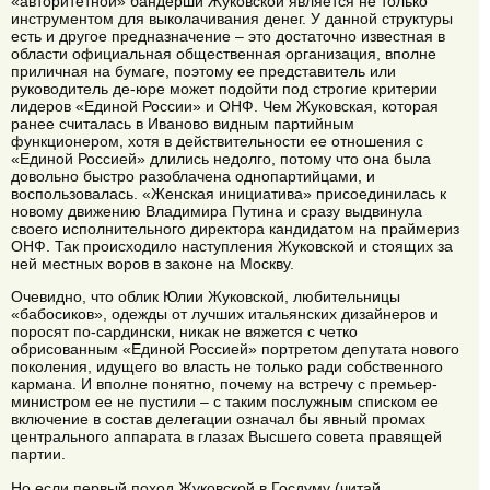
«авторитетной» бандерши Жуковской является не только
инструментом для выколачивания денег. У данной структуры
есть и другое предназначение – это достаточно известная в
области официальная общественная организация, вполне
приличная на бумаге, поэтому ее представитель или
руководитель де-юре может подойти под строгие критерии
лидеров «Единой России» и ОНФ. Чем Жуковская, которая
ранее считалась в Иваново видным партийным
функционером, хотя в действительности ее отношения с
«Единой Россией» длились недолго, потому что она была
довольно быстро разоблачена однопартийцами, и
воспользовалась. «Женская инициатива» присоединилась к
новому движению Владимира Путина и сразу выдвинула
своего исполнительного директора кандидатом на праймериз
ОНФ. Так происходило наступления Жуковской и стоящих за
ней местных воров в законе на Москву.
Очевидно, что облик Юлии Жуковской, любительницы
«бабосиков», одежды от лучших итальянских дизайнеров и
поросят по-сардински, никак не вяжется с четко
обрисованным «Единой Россией» портретом депутата нового
поколения, идущего во власть не только ради собственного
кармана. И вполне понятно, почему на встречу с премьер-
министром ее не пустили – с таким послужным списком ее
включение в состав делегации означал бы явный промах
центрального аппарата в глазах Высшего совета правящей
партии.
Но если первый поход Жуковской в Госдуму (читай