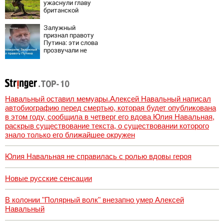
ужаснули главу
Видео с места ЧП
британской
армии
Залужный
признал правоту
Путина: эти слова
прозвучали не
просто так
Навальный оставил мемуары.Алексей Навальный написал
автобиографию перед смертью, которая будет опубликована
в этом году, сообщила в четверг его вдова Юлия Навальная,
раскрыв существование текста, о существовании которого
знало только его ближайшее окружен
Юлия Навальная не справилась с ролью вдовы героя
Новые русские сенсации
В колонии "Полярный волк" внезапно умер Алексей
Навальный