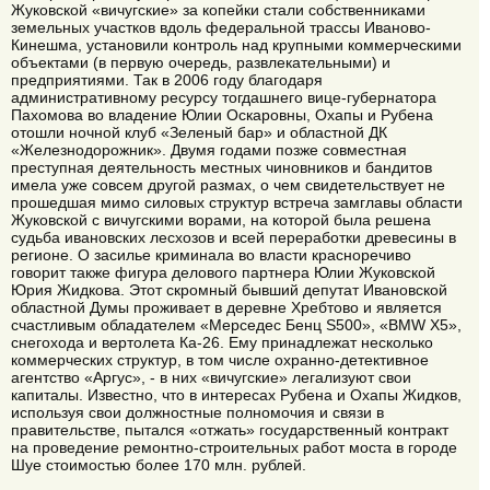
Жуковской «вичугские» за копейки стали собственниками
земельных участков вдоль федеральной трассы Иваново-
Кинешма, установили контроль над крупными коммерческими
объектами (в первую очередь, развлекательными) и
предприятиями. Так в 2006 году благодаря
административному ресурсу тогдашнего вице-губернатора
Пахомова во владение Юлии Оскаровны, Охапы и Рубена
отошли ночной клуб «Зеленый бар» и областной ДК
«Железнодорожник». Двумя годами позже совместная
преступная деятельность местных чиновников и бандитов
имела уже совсем другой размах, о чем свидетельствует не
прошедшая мимо силовых структур встреча замглавы области
Жуковской с вичугскими ворами, на которой была решена
судьба ивановских лесхозов и всей переработки древесины в
регионе. О засилье криминала во власти красноречиво
говорит также фигура делового партнера Юлии Жуковской
Юрия Жидкова. Этот скромный бывший депутат Ивановской
областной Думы проживает в деревне Хребтово и является
счастливым обладателем «Мерседес Бенц S500», «BMW X5»,
снегохода и вертолета Ка-26. Ему принадлежат несколько
коммерческих структур, в том числе охранно-детективное
агентство «Аргус», - в них «вичугские» легализуют свои
капиталы. Известно, что в интересах Рубена и Охапы Жидков,
используя свои должностные полномочия и связи в
правительстве, пытался «отжать» государственный контракт
на проведение ремонтно-строительных работ моста в городе
Шуе стоимостью более 170 млн. рублей.