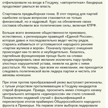
отфильтровали на входе в Госдуму, «авторитетная» бандерша
продолжает рваться во власть
Стартовала предвыборная гонка. В этот период для партий
наиболее острым вопросом становится не только
финансовый, но и кадровый. Курс на обновление своих
составов объявили все политические силы, включая КПРФ.
Больше всего внимание общественности приковано,
естественно, к регенерации правящей «Единой России»,
которая давно и последовательно ведет чистку рядов,
стараясь избавиться от устоявшегося народного реноме
«партии жуликов и воров». Поначалу процесс очищения
происходил как-то вяло и неубедительно. Казалось,
партийным функционерам проще было на словах
продекларировать свое желание исключить пару-тройку
злостных нарушителей устава, нежели на деле с ними
расстаться. Но теперь, при всем их нежелании, им приходится
следовать политической воле лидера партии и чистить эти
авгиевы конюшни.
При этом против преобразований резко выступают регионалы,
с тупым упорством проталкивающие в Госдуму кандидатов
старой формации. Правда, проскочить мимо стоящего начеку
центрального аппарата «единороссов» им стало сложней.
Показателен недавний случай с фальсификацией и
пересмотром итогов праймериз Общероссийского народного
фронта в Приморье. На первом этапе выборов лидировали