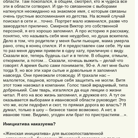
области. Там покопался, в общем, смотрел, кто ж чудеса все
эти в области сотворил. И где-то связанном с выборами
наткнулся неожиданно на знакомое имя, с которым связаны
очень грустные воспоминания из детства. На всякий случай
поискал в сети и…точно. Портрет мало изменился, разве что
замордател прилично. Смирнов Виктор это собственной
персоной, я его хорошо запомнил. А про историю я расскажу,
понятно, что называть себя мне неудобно, но душа вскипела.
Дело в том, что родители у меня были пьющие, мама умерла
рано, отец в конец спился. И я предоставлен сам себе. Ну как
то раз меня дружки привели в одну хату, приличную с виду.
Сказали все, теперь будешь сыт и в тепле. В общем, отмыли,
откормили, а потом… Сказали, хочешь выжить – делай что
говорят. А время было сами понимаете, 90-е. А лет мне было
тогда 9, но все эти хари сытые и довольные я запомнил
навсегда. Они приезжали отовсюду. И трахали нас –
малолеток, пацанов, которые себя защитить не могли. Витя
этот тоже наезжал в компании. Голос такой вкрадчивый, типа
добренький. Сам тварь, изгалялся да еще лекции о жизни
читал. Я его на всю жизнь запомнил, и дружков его. А тут он
оказывается выборами в ивановской области руководит. Это
что же, если педофил и скот, то прямая дорога во власть? Я
думал, только в шоу – бизнесе такое возможно. А нет, в
иванове тоже. Видимо, угоден или брат по пристрастиям…».
Инициатива наказуема?
«Женская инициатива» для высокопоставленной