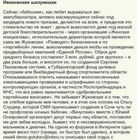
Ивановские шалунишки
Сейчас «бабосики», как любит выражаться экс-
замгубернатора, активно маскирующаяся сейчас под
кандидата нового призыва, делаются на всем, и пределов это
стяжательство не знает - деньги вымогаются даже под маской
детской благотворительности - через организацию «Женская
инициатива», исполнительным директором которой является
сама же Жуковская. «Разводят» бизнесменов и по
«партийной» линии, выколачивая деньги якобы на проведение
предвыборных кампаний «Единой России». Оброк для
среднего бизнеса составляет 3 млн. рублей, для крупного – в
два раза больше, и вносится он, по созданной Сергеем
Пахомовым системе, в Губернаторский фонд целевых
программ или Внебюджетный фонд спорткомитета области.
Отказывавшихся платить наказывают многочисленными
изматывающими проверками и штрафными со стороны
контролирующих органов, в частности Роспотребнадзора и
МЧС, что все равно заканчивается «добровольными
партийными взносами». Не забывает Жуковская и о том, что
не хлебом единым жив человек, и в этом она похожа на Ольгу
Слуцкер, которой СМИ приписывают создание в Сочи чуть ли
не профсоюза ночных бабочек. «Вичугские» вместе с Юлией
Оскаровной организуют досуг первых лиц области, поставляя
им для забав молодых, бывает, что и несовершеннолетних,
мальчиков и девочек. На одном из форумов в Интернете одно
время висел пост (правда, он быстро был удален), в котором
некий denis-golubev@inbox.ru описывал свой отдых с