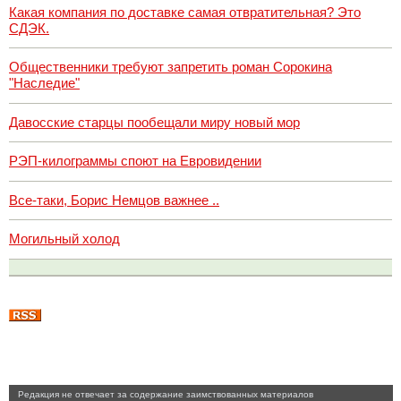
Какая компания по доставке самая отвратительная? Это
СДЭК.
Общественники требуют запретить роман Сорокина
"Наследие"
Давосские старцы пообещали миру новый мор
РЭП-килограммы споют на Евровидении
Все-таки, Борис Немцов важнее ..
Могильный холод
Pедакция не отвечает за содержание заимствованных материалов